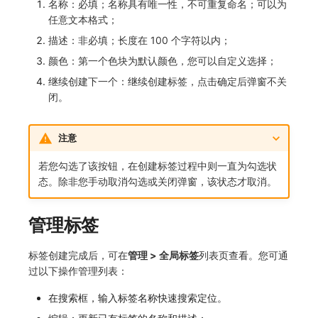
名称：必填；名称具有唯一性，不可重复命名；可以为
任意文本格式；
常见问题
macOS
事件
工作空间内置 API Key
观测云费用中心服务协议
自定义 View
自定义事件通知模板
Teams
敏感数据脱敏
使用量限制更新
描述：非必填；长度在 100 个字符以内；
Windows
异常追踪
角色管理
观测云移动应用隐私政策
Resource Hook
监控器内部原理
Telegram Bot
工作空间
上传空间图片相关资源
颜色：第一个色块为默认颜色，您可以自定义选择；
继续创建下一个：继续创建标签，点击确定后弹窗不关
C++
故障中心
Issue
观测云移动 SDK 隐私政策
WebSocket 长连接采集
工作空间自定义配置
获取图片相关资源
闭。
Unity
错误中心
分组管理
数据处理协议（DPA）
FAQ
属性声明
自定义工作空间绑定信息
注意
查看器
基础设施
Issue 等级
观测云账号注销须知
更新日志
跨空间授权
修改品牌标识
若您勾选了该按钮，在创建标签过程中则一直为勾选状
分析看板
统一目录
模板管理
观测云费用中心账号注销须知
跨站点授权
工作空间-查询索引信息列表
态。除非您手动取消勾选或关闭弹窗，该状态才取消。
会话重放
日志
数据查询
观测云 Obsy AI 智能服务使用协议
账号管理
工作空间-索引模板配置
管理标签
用户洞察
指标
登录映射规则
标签创建完成后，可在
管理 > 全局标签
列表页查看。您可通
数据访问
用户访问监测
场景-仪表板
过以下操作管理列表：
自建追踪
可用性监测
链路追踪
在搜索框，输入标签名称快速搜索定位。