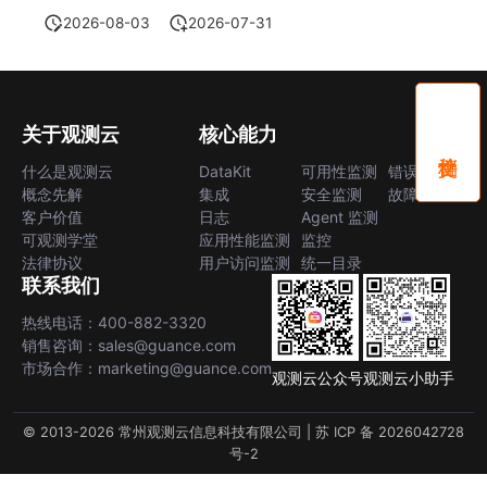
2026-08-03
2026-07-31
关于观测云
核心能力
什么是观测云
DataKit
可用性监测
错误中心
概念先解
集成
安全监测
故障中心
客户价值
日志
Agent 监测
可观测学堂
应用性能监测
监控
法律协议
用户访问监测
统一目录
联系我们
热线电话：400-882-3320
销售咨询：sales@guance.com
市场合作：marketing@guance.com
观测云公众号
观测云小助手
© 2013-2026 常州观测云信息科技有限公司 |
苏 ICP 备 2026042728
号-2