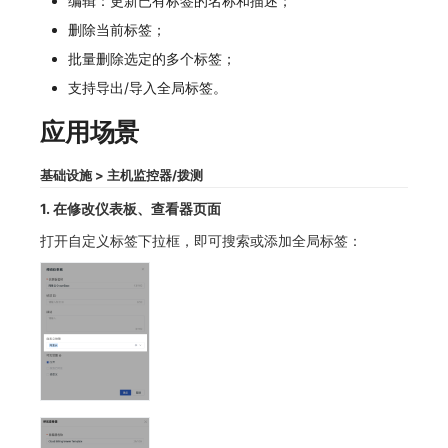
编辑：更新已有标签的名称和描述；
SourceMap
监控
DataKit清单
删除当前标签；
自定义环境变量
LLM监测
批量删除选定的多个标签；
支持导出/导入全局标签。
其他
管理
应用场景
快照管理
基础设施 > 主机
监控器/拨测
DQL 数据查询
1. 在修改仪表板、查看器页面
Func 函数
打开自定义标签下拉框，即可搜索或添加全局标签：
账单分析
免登录 Token
图表图片