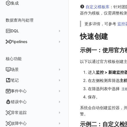
更新日志
集成
自定义模板库
：针对团
在 AWS 云市场开通
Docker 安装
DataKit 安装
2025
器作为模板，仅需调整检
在华为云云商店购买
Datakit Operator
数据查询与处理
DataKit 使用
2021~2024
主机安装
更多详情，可参考
监控
在微软云云商店购买
DataKit 配置
容器安装
服务管理
DQL
快速创建
DataKit 开发手册
批量安装
状态查看
主配置
Kubernetes
DQL 查询入口
Pipelines
离线安装
更新
采集器配置
HTTP API
Helm
示例一：使用官方
DQL 函数
管理 Pipelines
DQL 查询
选举配置
文档撰写
Docker
核心功能
高级函数
Pipeline 手册
以下以通过官方模板创建主机
其它命令
代理配置
AWS ECS Fargate
DQL VS 其它查询语言
DBSCAN
场景
快速开始
进入
监控 > 新建监控
故障排查
DataKit Operator
AWS EKS
PromQL 快速上手
本地 Func 如何上报自定义高级函数
基础和原理
仪表板
笔记
在左侧检测库筛选
主
虚拟互联网接入
其它配置方式
GCP GKE Autopilot
无数据排查
更新日志
Platypus 语法
各数据类别数据处理
可视化图表
列表管理
在筛选列表中选择
主机
创建/编辑笔记
事件中心
性能展示
Bug Report 分析
阿里云接入
Asyncprofile
配置综述
内置函数
Grok 模式
保存。
视图变量
页面管理
图表类型
Chart Block 配置说明
所有事件
错误中心
Datakit Metrics
华为云接入
DDTrace
DCA
附加功能
报告
图表配置
变量查询
历史版本
时序图
系统会自动创建监控器，并
未恢复事件
AWS 接入
Flameshot
Git
创建错误投递规则
异常追踪
警。
性能基准和优化
Reference Table
笔记
图表查询
对象映射
柱状图
变更事件
logfwd
配置中心支持
错误列表
创建 Issue
故障中心
示例二：自定义检
Offload
查看器
图表 JSON
饼图
简单查询