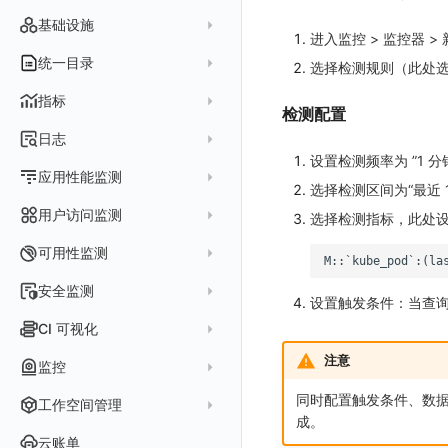
智能监控事件
logging
错误规则详情
管理 Issue
故障列表
内置视图
图表链接
快速搭建
概览图
表达式查询
基础设施
事件详情
pyspy
进入监控 > 监控器 >
常见问题
分析看板
故障详情
常见问题
事件关联
列表管理
绑定内置视图
排行榜
DQL 查询
默认链接
主机
统一目录
常见问题
选择检测规则（此处
日程
故障分析看板
页面管理
表格图
PromQL 查询
自定义链接
容器
新建实体对象
指标
配置管理
检测配置
值班
中国地图
数据源查询
场景示例
进程
类型
实体列表
指标采集
日志
等级定义
配置管理
世界地图
数据库
分析看板
Containers
实体详情
设置检测频率为 ”1 分
指标分析
日志采集
Issue 发现
应用性能监测
常见问题
等级定义
散点图
网络
Kubernetes
选择检测区间为“最近 1
实体类型管理
指标管理
浏览器日志采集
通知策略
数据采集
等级映射
用户访问监测
气泡图
资源目录
总览
Pods
选择检测指标，此处
全景拓扑图
生成指标
小程序日志采集
服务
关联 Web 应用访问
故障自动分析
直方图
Web
常见问题
拓扑
数据上报
Services
可用性监测
常见问题
日志查看器
分析看板
配置应用性能监测采样
性能指标
故障聚合规则
矩形树图
小程序
更新日志
网络流
Deployments
拨测任务
安全监测
BPF 网络日志
日志列表
设置触发条件：当查询
链路
应用性能监测关联日志
服务拓扑
Webhook配置
蜂窝图
Android
应用接入
更新日志
设备
Nodes
概览
API 拨测
新建检测规则
CI 可视化
错误追踪
日志详情
错误追踪
服务详情
手动安装
Java 日志关联链路数据
热力图
iOS/tvOS/macOS
前端框架插件接入
应用接入
更新日志
网络路径
Replica Sets
查看器
网络路径拨测
HTTP
管理检测规则
官方检测库
注意
数据采集
索引
监控
Profiling
自动注入
在主机上部署
Python 日志关联链路数据
拓扑图
HarmonyOS
SSR 框架下接入
远程配置与强制采样
快速开始
更新日志
Jobs
自建节点管理
多步拨测
ICMP
信号
自定义创建
查看器
跨工作空间索引查询
日志索引
同时配置触发条件、数据
监控器
查看器
在 Kubernetes 上部署
在主机上部署
工作空间管理
SLO
React Native
Electron 应用接入
应用接入
迁移指南
更新日志
基于 Uniapp 开发框架的小程序接入
Cron Jobs
常见问题
浏览器拨测
TCP
执行日志
成。
概览
常见问题
原生直写索引
智能监控
官方模板库
列表
在 Kubernetes 上部署
账号设置
仪表盘
Flutter
应用数据采集
应用数据采集
配置说明
快速开始
快速开始
更新日志
云账单
Daemonset
WEBSOCKET