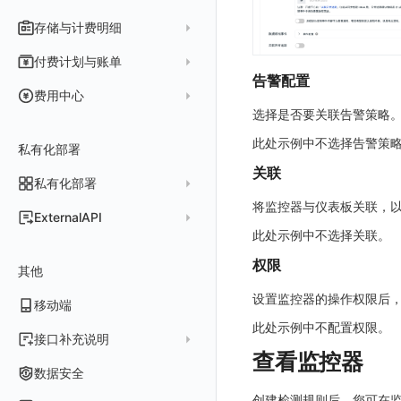
消息渠道
外部事件检测
数据访问
新建转发规则
使用限制
内容安全策略
存储与计费明细
外部数据源
AWS
Agent 协作（A2A）
基础设施变更检测
正则表达式
管理转发规则
数据转发至 AWS S3
请求示例
脚本市场
阿里云
一般图表数据返回
数据存储策略
付费计划与账单
可编程检测
审计事件
FAQ
模版库
数据转发至华为云 OBS
OpenAPI SDK
告警配置
华为云
拓扑图数据返回
基础
折线图
商业版
费用结算方式
费用中心
分享管理
数据转发至阿里云 OSS
公共错误定义
腾讯云
云同步脚本集
饼图
选择是否要关联告警策略
企业版
计费产生逻辑
常见问题
费用中心账号结算
名词解释
跨工作空间授权
数据转发至 Kafka 消息队列
场景
Azure
表格图
如何开启
此处示例中不选择告警策
常见问题
计费价格明细
私有化部署
阿里云账号结算
注册与版本
登录方式
字段展示权限
数据转发至火山引擎 TOS
事件
仪表板
脚本清单
关联
亚马逊云账号结算
结算与账单
私有化部署
账户概览
敏感数据扫描
数据转发至谷歌云 GCS
异常追踪
仪表板轮播
未恢复事件列出
创建
常见问题
阿里云
华为云账号结算
将监控器与仪表板关联，
支持中心
发布历史
ExternalAPI
实验室
创建扫描规则
故障中心
笔记
获取事件内容
频道
获取
列出
AWS
云监控（指标数据）
为云资源上报数据添加额外的 Tags
此处示例中不选择关联。
账单管理
私有化版本说明
2025 年
公共请求参数
SSO 管理
管理扫描规则
自定义新建
错误中心
新版笔记
手动恢复事件
Issue
故障列表
删除
获取
列出
列出
华为云
注意事项
AWS 客户端的多种认证方式
权限
账户管理
其他
产品部署
2024 年
公共响应结构
支持中心
SAML
官方规则库
基础设施
查看器
创建事件
日程
值班
错误中心
修改
新建
获取
列出
新建
列出
获取故障 AI 自动分析配置
腾讯云
云监控（指标数据）
云监控（指标数据）
工作空间管理
设置监控器的操作权限后
开始使用
2023 年
部署必读
移动端
签名认证
OIDC
Status Page
配置示例
统一目录
内置视图
配置管理
配置管理
错误中心规则
基础设施
获取
修改
删除
获取
列出
修改
获取
列出
列出
列出
设置故障 AI 自动分析配置
Azure
云监控（指标数据）
常见问题
此处示例中不配置权限。
运维手册
2022 年
如何申请 License
如何开始
前台账号
角色映射
工单管理
阿里云 IDaaS
日志
服务管理
资源目录
实体列表
导出
删除
导出
创建
获取
列出
删除
新建
获取
通知策略
列出
获取
等级 列出
详情
列出
获取所有 label
接口补充说明
火山引擎
Azure 客户端授权配
查看监控器
扩展使用
基础设施部署
升级商业版
部署配置手册
管理后台账号
列出
常见问题
Authing
指标
服务性能
拓扑图
聚类查询
导入
导入
修改
删除
获取
列出
订阅
修改
新建
Issue 发现
获取
新建
自定义等级 添加
更新
获取
修改主机 label
列出
统一目录实体列表
列出
关于内置角色的说明
GoogleCloud
云监控（指标数据）
云监控（指标数据）
数据安全
开始安装
SSO 管理
运维FAQ
计量数据结构与使用
应用服务配置项手册
工作空间成员
获取
列出
Azure AD
用户访问监测
索引
获取指标集相关信息
扩展信息配置
创建
删除
导出
导出
获取
列出
回复 列出
修改
新建
修改
自定义等级 修改
操作记录列表
新建
创建
统一目录实体详情
获取查询任务结果
获取
新建自动发现配置
统一目录拓扑实体字段定义
未恢复事件查询
OBCloud
GCP 客户端授权配置
创建检测规则后，您可在