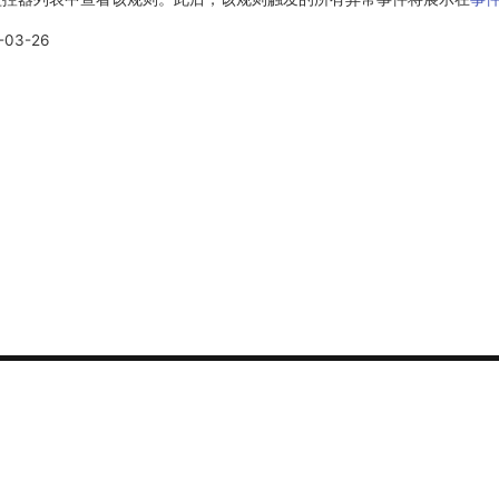
-03-26
联系我们
可用性监测
错误中心
热线电话：400-882-33
安全监测
故障中心
销售咨询：sales@guance