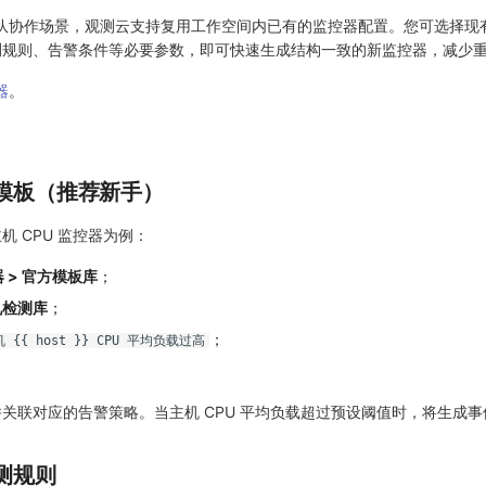
队协作场景，观测云支持复用工作空间内已有的监控器配置。您可选择现
测规则、告警条件等必要参数，即可快速生成结构一致的新监控器，减少
器
。
模板（推荐新手）
 CPU 监控器为例：
器 > 官方模板库
；
机检测库
；
；
 {{ host }} CPU 平均负载过高
关联对应的告警策略。当主机 CPU 平均负载超过预设阈值时，将生成
测规则