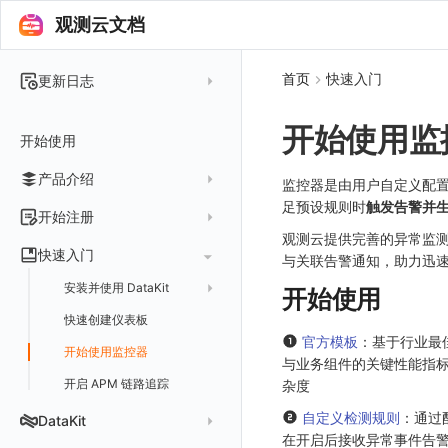
观测云文档
首页
快速入门
更新日志
2025 年
开始使用监
开始使用
2024 年
产品介绍
2023 年
监控器是由用户自定义配
足预设规则时
触发告警并
2022 年
概念先解
开始注册
观测云提供完善的异常监测
2021 年
客户价值
注册免费版
快速入门
与关联告警通知，助力迅
2020 年
注册商业版
安装并使用 DataKit
开始使用
2019 年
版本区分
从官网注册商业版
快速创建仪表板
在 Linux 上安装
官方模板
：基于行业最
常见问题
从云厂商注册商业版
开始使用监控器
在 Windows 上安装
与业务组件的关键性能指
在阿里云云市场开通
开启 APM 链路追踪
在 macOS 上安装
杂度
在阿里云海外云市场开通
在 Kubernetes 上安装
自定义检测规则
：通过
DataKit
在开启后接收异常事件告
在阿里云云市场开通专属版
以 Kubernetes helm 方式安装