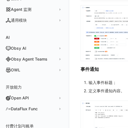
Arbiter
外部索引
SLO
检测规则
应用智能检测
详情页
安装 Datakit Operator
偏好设置
漏斗图
UniApp
WebSocket 长连接采集
高级场景
应用接入
应用接入
快速开始
更新日志
SDK 初始化
自定义用户访问监测 SDK 采集数据内容
Statefulset
SSL
Agent 监测
语法
SLS Logstore
静默管理
自定义模板库
云账单智能监控
新建 SLO
阈值检测
安装 Helm
其他设置
桑基图
C++
自定义 View
应用数据采集
配置说明
配置说明
应用接入
快速开始
更新日志
自定义用户标识
RUM 配置
自定义标签
Persistent Volumes
应用列表
内置函数
通用模块
Elasticsearch
告警策略
监控器列表
主机智能检测
管理 SLO
突变检测
空间设置
数据列表
Unity
故障排查
高级场景
高级场景
配置说明
应用接入
快速开始
快速开始
Log 配置
自定义采集规则
SDK 初始化
SDK 初始化
自定义用户访问监测 SDK 采集数据内容
自定义添加额外的数据TAG
PVC
查看器
新建 Agent 监测应用
查看器
OpenSearch
通知对象管理
恢复监控器
Kubernetes 智能检测
SLO 详情
新建告警策略
区间检测
MFA 管理
关键指标
告警统计图
查看器
应用数据采集
应用数据采集
高级场景
配置说明
应用接入
应用接入
快速开始
自定义用户标识
自定义添加 Action
Trace 配置
数据采集脱敏
RUM 配置
自定义标签使用
RUM 配置
SDK 初始化
如何配置用户访问监测采样
自定义标签与全局上下文
AI
分析看板
新建 LLM 监测应用
快照
搜索
日志易
常见问题
运算符
日志智能检测
管理告警策略
钉钉机器人
区间检测 V2
属性声明
功能菜单
监控器总览
分析看板
Hook Resource
故障排查
故障排查
应用数据采集
高级场景
配置说明
配置说明
应用接入
Session（会话）
自定义添加 Error
WebView 监测
Log 配置
数据采集自定义规则
Log 配置
数据采集脱敏
RUM 配置
自定义标签使用
SDK 初始化
自定义添加额外的数据 TAG
Obsy AI
筛选
保存快照
火山引擎 TLS
真值表
用户访问智能检测
告警聚合通知模板
企业微信机器人
离群检测
字段管理
日志延迟可见
文本
会话重放
Action
故障排查
应用数据采集
高级场景
高级场景
配置说明
View（页面）
自定义添加 Action
Trace 配置
数据采集脱敏
Trace 配置
Log 配置
数据采集自定义规则
RUM 配置
自定义标签使用
SDK 初始化
SDK 初始化
动态配置与动态更新地址
动态配置与动态更新地址
时间控件
分享快照
Obsy Copilot
Obsy Agent Teams
事件等级
飞书机器人
日志检测
全局标签
视频
用户洞察
FAQ
故障排查
应用数据采集
应用数据采集
高级场景
Resource（资源）
Web
自定义添加 Error
符号文件上传
WebView 数据监测
Trace 配置
数据采集脱敏
Log 配置
数据采集自定义规则
RUM 配置
RUM 配置
自定义标签
SDK 初始化
小程序 JS SDK 远程配置
URLSession 自定义 Network 采集
维度分析
套餐与积分
可观测分析
事件通知
Agent 管理
自定义事件通知模板
Webhook 自定义
进程异常检测
OWL
环境变量
图片
数据访问
故障排查
故障排查
故障排查
Action（操作）
移动端
会话热图
隐私与权限说明
Trace 配置
数据采集脱敏
Log 配置
Log 配置
自定义采集规则
RUM 配置
自定义标签使用
如何接入会话重放
动态配置与动态更新地址
动态配置与动态更新地址
自定义标签与 BridgeContext
显示列
数据检索
我的任务
监控器内部原理
简单 HTTP 请求
Agent 创建
基础设施存活检测 V2
Webhook 自定义 Body 模板
成员管理
OWL CLI
命令面板
自建追踪
Long Task（长任务）
漏斗分析
Content Provider 设置
符号文件上传
符号文件上传
WebView 数据监测
Trace 配置
数据采集脱敏
Trace 配置
Log 配置
数据采集脱敏
如何接入 canvas 录制
Android 会话重放
输入事件标题；
资源生成
开放能力
自动化
短信
Agent 容器安装
应用性能指标检测
角色管理
OWL MCP Server
邀请成员
手动安装
IFrame
SourceMap
Error（错误）
手动兼容接入
WebView 数据监测
WebView 数据监测
Trace 配置
原生与 Unity 混合开发
故障排除
iOS 会话重放
Widget Extension 数据采集
原生与 Flutter 混合开发
定义事件通知内容。
知识服务
任务接入
语音电话
Agent 服务运维
用户访问指标检测
Open API
API Keys 管理
故障排查
权限清单
自动安装
快速开始
仪表板列表
自定义环境变量
SourceMap 配置
WebView 数据监测
Flutter 会话重放
Publish Package 相关配置
原生与 React Native 混合开发
用量统计
Slack
Agent 正向代理配置
组合检测
Client Token 管理
Open API
快速开始
工具清单
其他
公共请求参数
脚本上传 sourcemap
tvOS 数据采集
React Native 会话重放
Android Resource 手动配置
DataFlux Func
Agent 版本历史
Teams
技能
可用性数据检测
黑名单
常见问题
工具清单
公共响应结构
数据拦截与修改
Webpack 上传 sourcemap
Func 托管版
Obscli
Telegram Bot
MCP 服务
网络数据检测
数据转发
命令参考
付费计划与账单
接口签名认证
Vite 上传 sourcemap
页面性能
云账号管理