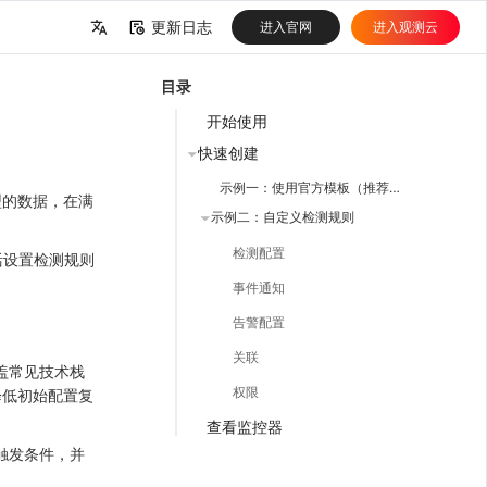
更新日志
进入官网
进入观测云
中文
目录
English
开始使用
快速创建
示例一：使用官方模板（推荐新手）
型的数据，在满
示例二：自定义检测规则
检测配置
活设置检测规则
事件通知
告警配置
关联
盖常见技术栈
权限
降低初始配置复
查看监控器
触发条件，并