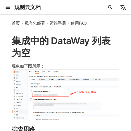
观测云文档
中文
首页
私有化部署
运维手册
使用FAQ
English
集成中的 DataWay 列表
2025 年
概念先解
注册免费版
安装并使用 DataKit
更新日志
DQL 查询入口
管理 Pipelines
仪表板
创建/编辑笔记
所有事件
创建错误投递规则
创建 Issue
故障列表
主机
新建实体对象
指标采集
日志采集
数据采集
Web
拨测任务
新建检测规则
数据采集
监控器
账号设置
应用列表
查看器
Obsy Copilot
Agent 管理
OWL CLI
公共请求参数
Func 托管版
数据存储策略
费用结算方式
名词解释
2025 年
部署必读
如何开始
应用服务配置项手册
kubernetes集群
日志引擎容量规划
计量数据结构与使用
公共请求参数
关于内置角色的说明
观测云商业版订阅协议
从官网注册商业版
在 Linux 上安装
2025
主机安装
服务管理
主配置
HTTP API
DBSCAN
PromQL 快速上手
快速开始
列表管理
图表类型
变量查询
快速搭建
绑定内置视图
等级定义
等级定义
类型
总览
数据上报
日志列表
日志索引
关联 Web 应用访问
性能指标
手动安装
Web 应用接入
更新日志
更新日志
更新日志
更新日志
更新日志
更新日志
更新日志
快速开始
更新日志
快速开始
快速开始
Session（会话）
Web
会话热图
SourceMap 配置
数据拦截与修改
API 拨测
官方检测库
语法
官方模板库
应用智能检测
新建 SLO
新建告警策略
钉钉机器人
关键指标
邀请成员
权限清单
Open API
新建转发规则
模版库
创建扫描规则
SAML
Status Page
新建 Agent 监测应用
搜索
保存快照
可观测分析
Agent 创建
手动安装
快速开始
仪表板
未恢复事件列出
频道
故障列表
错误中心
基础设施
实体列表
聚类查询
获取指标集相关信息
应用
拨测任务
监控器
应用
字段管理
列出
DQL 数据异步查询
列出
获取账单计费项消费累计
获取时序趋势图
AWS
一般图表数据返回
基础
计费产生逻辑
费用中心账号结算
注册与版本
版本历史
云上基础设施部署
Keycloak 单点登录（部署版）
工作空间管理
列出
列出
列出
列出
新建
初始化并获取
列出
获取
列出
有效的等级列表
模版-列出
DQL数据查询
添加映射配置
标识ID导入
apm 服务列出
在线 Datakit 列表
为空
2024 年
客户价值
注册商业版
快速创建仪表板
DataKit 安装
DQL 函数
Pipeline 手册
可视化图表
Chart Block 配置说明
未恢复事件
错误列表
管理 Issue
故障详情
容器
实体列表
指标分析
浏览器日志采集
服务
小程序
概览
管理检测规则
查看器
智能监控
偏好设置
查看器
快照
套餐与积分
我的任务
OWL MCP Server
公共响应结构
云账号管理
商业版
常见问题
登录方式
2024 年
如何申请 License
升级商业版
APM 服务拓扑跨空间配置说明
观测云底座
公共响应结构
未恢复事件查询
观测云专属版订阅协议
从云厂商注册商业版
在 Windows 上安装
2021~2024
容器安装
状态查看
采集器配置
文档撰写
本地 Func 如何上报自定义高级函数
基础和原理
页面管理
图表配置
对象映射
列表管理
Issue 发现
等级映射
分析看板
拓扑
日志详情
原生直写索引
配置应用性能监测采样
服务拓扑
自动注入
前端框架插件接入
应用接入
快速开始
迁移指南
快速开始
快速开始
快速开始
快速开始
应用接入
快速开始
应用接入
应用接入
View（页面）
移动端
漏斗分析
脚本上传 sourcemap
页面性能
网络路径拨测
自定义创建
内置函数
检测规则
云账单智能监控
管理 SLO
管理告警策略
企业微信机器人
功能菜单
常见问题
管理转发规则
管理扫描规则
OIDC
工单管理
新建 LLM 监测应用
筛选
分享快照
数据检索
Agent 容器安装
自动安装
工具清单
仪表板轮播
获取事件内容
Issue
值班
错误中心规则
资源目录
拓扑图
索引
聚合生成指标
SourceMap
自建节点管理
SLO
全局标签
新建
DQL 数据查询(旧版)
执行外部函数
获取账单信息
生成认证 code
阿里云
拓扑图数据返回
云同步脚本集
计费价格明细
阿里云账号结算
结算与账单
Dataway 安装使用
自建基础设施部署
配置 Keycloak 单点登录映射规则
用户管理
获取
创建
添加成员
创建
获取
修改
修改ISSUE
创建
模版-获取模版详情
修改映射配置
service map
2023 年
版本区分
开始使用监控器
DataKit 使用
高级函数
视图变量
变更事件
错误规则详情
分析看板
故障分析看板
进程
实体详情
指标管理
小程序日志采集
分析看板
Android
查看器
信号
概览
SLO
其他设置
分析看板
自动化
故障排查
接口签名认证
外部数据源
企业版
账户概览
2023 年
基础设施部署
SSO 管理
开启自身的可观测
Doris
签名认证
拓扑图图表接口
观测云免费版订阅协议
在 macOS 上安装
批量安装
更新
选举配置
Platypus 语法
图表查询
页面管理
通知策略
故障自动分析
网络流
外部索引
应用性能监测关联日志
服务详情
查看器
SSR 框架下接入
远程配置与强制采样
应用接入
快速开始
应用接入
应用接入
应用接入
应用接入
配置说明
应用接入
配置说明
配置说明
Resource（资源）
Webpack 上传 sourcemap
内容安全策略
多步拨测
自定义模板库
主机智能检测
SLO 详情
告警聚合通知模板
飞书机器人
日志延迟可见
FAQ
角色映射
时间控件
资源生成
Agent 服务运维
快速开始
笔记
手动恢复事件
日程
配置管理
数据转发
智能巡检
成员管理
分享
DQL 数据查询
获取账户余额
华为云
亚马逊云账号结算
数据分流
单机环境部署
Azure AD 单点登录（部署版）
菜单管理
新增
获取
修改
获取
修改
列出
修改
模版-导入自定义系统模版
映射配置列出
现象如下图所示：
2022 年
常见问题
开启 APM 链路追踪
DataKit 配置
DQL VS 其它查询语言
报告
智能监控事件
常见问题
日程
值班
数据库
实体类型管理
生成指标
日志查看器
链路
iOS/tvOS/macOS
自建节点管理
执行日志
静默管理
空间设置
任务接入
更新日志
使用限制
脚本市场
常见问题
支持中心
2022 年
开始安装
管理后台手册
域名访问修改成IP访问
GuanceDB
前台账号
单位说明
观测云 SaaS 服务等级协议
在 Kubernetes 上安装
离线安装
DQL 查询
代理配置
内置函数
图表 JSON
故障聚合规则
设备
Electron 应用接入
基于 Uniapp 开发框架的小程序接入
配置说明
应用接入
配置说明
配置说明
配置说明
配置说明
高级场景
配置说明
高级场景
高级场景
Action（操作）
Vite 上传 sourcemap
浏览器拨测
监控器列表
Kubernetes 智能检测
Webhook 自定义
常见问题
维度分析
知识服务
Agent 正向代理配置
工具清单
新版笔记
创建事件
配置管理
数据访问
静默配置
角色管理
删除
同组织 Trace 查询
作废认证 code
腾讯云
华为云账号结算
数据聚合和采样
自定义映射
模版管理
修改
修改
更换空间拥有者
轮换工作空间 Token
列出
批量删除
管理工作空间
模版-删除自定义模版
删除映射配置
2021 年
DataKit 开发手册
笔记
事件详情
配置管理
配置管理
网络
全景拓扑图
常见问题
BPF 网络日志
错误追踪
HarmonyOS
常见问题
Arbiter
告警策略
MFA 管理
用量统计
请求示例
账单管理
激活产品
配置邮件服务
OpenSearch
管理后台账号
飞书 SSO（OIDC）配置说明
法律声明
以 Kubernetes helm 方式安装
其它命令
DataKit Operator
附加功能
图表链接
Webhook配置
网络路径
采集数据说明
应用数据采集
高级场景
配置说明
高级场景
高级场景
高级场景
高级场景
应用数据采集
框架接入
应用数据采集
故障排查
Long Task（长任务）
恢复监控器
日志智能检测
简单 HTTP 请求
显示列
技能
命令参考
查看器
告警策略
API Key 管理
取消快照/图表分享
Azure
LDAP 单点登录
字段管理
启用/禁用
启用/禁用
修改
删除
删除
模版-批量删除自定义模版
开关状态设置
2020 年
查看器
常见问题
常见问题
资源目录
错误追踪
Profiling
React Native
通知对象管理
属性声明
Agent 版本历史
OpenAPI SDK
账户管理
DataWay
切换域名
工作空间成员
SourceMap 分片上传
数据安全保密协议
Docker 安装
故障排查
其它配置方式
性能基准和优化
事件关联
采样配置
应用数据采集
高级场景
应用数据采集
应用数据采集
应用数据采集
应用数据采集
故障排查
高级场景
故障排查
Error（错误）
运算符
用户访问智能检测
短信
MCP 服务
内置视图
通知对象管理
黑名单
设置管理
删除
删除
批量设置故障 AI 自动分析配置
批量删除
获取开关状态信息
自定义用户访
OI
2019 年
内置视图
常见问题
索引
Flutter
常见问题
字段管理
Obscli
公共错误定义
工作空间管理
部署方案
切换日志引擎
工作空间
部署版跨站点授权
数据安全协议
Datakit Operator
虚拟互联网接入
用户操作 Action
故障排查
应用数据采集
故障排查
故障排查
故障排查
故障排查
应用数据采集
真值表
语音电话
消息渠道
服务管理
Pipelines
自定义 OIDC 接入（部署版）
修改品牌标识
删除
常见问题
跨工作空间索引查询
UniApp
全局标签
场景
常见问题
切换时序引擎
工作空间 API Key
同组织跨工作空间 Trace 查询
观测云费用中心用户充值协议
性能展示
自定义数据与事件
故障排查
故障排查
事件等级
Slack
Agent 协作（A2A）
服务性能
数据访问
使用量限制查询
排查思路