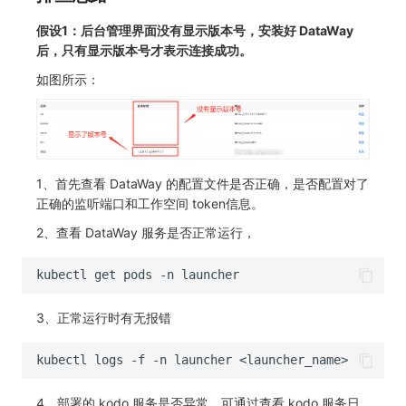
常见问题
macOS
环境变量
事件
切换拨测中心
工作空间内置 API Key
观测云费用中心服务协议
自定义 View
自定义事件通知模板
Teams
敏感数据脱敏
使用量限制更新
假设1：后台管理界面没有显示版本号，安装好 DataWay
后，只有显示版本号才表示连接成功。
Windows
成员管理
异常追踪
华为云更改 OpenSearch 磁盘类型
角色管理
观测云移动应用隐私政策
Resource Hook
监控器内部原理
Telegram Bot
工作空间
上传空间图片相关资源
如图所示：
C++
角色管理
故障中心
配置数据转发
Issue
观测云移动 SDK 隐私政策
WebSocket 长连接采集
工作空间自定义配置
获取图片相关资源
Unity
API Keys 管理
错误中心
离线环境模版更新
分组管理
数据处理协议（DPA）
FAQ
属性声明
自定义工作空间绑定信息
查看器
Client Token 管理
基础设施
管理空间索引配置
Issue 等级
观测云账号注销须知
更新日志
跨空间授权
修改品牌标识
1、首先查看 DataWay 的配置文件是否正确，是否配置对了
正确的监听端口和工作空间 token信息。
分析看板
黑名单
统一目录
通过 iframe 实现页面嵌套
模板管理
观测云费用中心账号注销须知
跨站点授权
工作空间-查询索引信息列表
2、查看 DataWay 服务是否正常运行，
会话重放
数据转发
日志
观测云集群备份和恢复
数据查询
观测云 Obsy AI 智能服务使用协议
账号管理
工作空间-索引模板配置
kubectl
get
pods
-n
用户洞察
数据访问
指标
可靠性验证
登录映射规则
3、正常运行时有无报错
数据访问
正则表达式
用户访问监测
Studio 自观测配置与指标说明
场景-仪表板
kubectl
logs
-f
-n
launcher
自建追踪
审计事件
可用性监测
自定义前端配色
链路追踪
4、部署的 kodo 服务是否异常，可通过查看 kodo 服务日