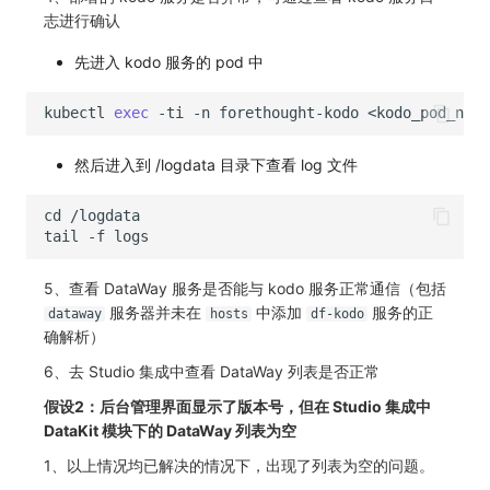
SourceMap
分享管理
监控
自定义前端语言
DataKit清单
志进行确认
自定义环境变量
跨工作空间授权
LLM监测
后台管理忘记admin用户密码
先进入 kodo 服务的 pod 中
其他
字段展示权限
管理
使用阿里云 ECI 弹性伸缩 kodo-x
kubectl
exec
-ti
-n
forethought-kodo
<kodo_pod_name
敏感数据扫描
快照管理
Kodo-X 拆分
然后进入到 /logdata 目录下查看 log 文件
实验室
DQL 数据查询
切换 HTTPS 访问
SSO 管理
Func 函数
短信模板配置说明
5、查看 DataWay 服务是否能与 kodo 服务正常通信（包括
支持中心
账单分析
统一目录全景拓扑图配置说明
服务器并未在
中添加
服务的正
dataway
hosts
df-kodo
确解析）
免登录 Token
6、去 Studio 集成中查看 DataWay 列表是否正常
图表图片
假设2：后台管理界面显示了版本号，但在 Studio 集成中
DataKit 模块下的 DataWay 列表为空
1、以上情况均已解决的情况下，出现了列表为空的问题。