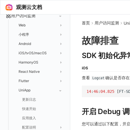
指标分析
日志采集
Issue 发现
应用性能监测
常见问题
等级定义
散点图
观测云文档
网络
Kubernetes
实体类型管理
指标管理
浏览器日志采集
通知策略
数据采集
等级映射
用户访问监测
气泡图
资源目录
总览
Pods
全景拓扑图
生成指标
小程序日志采集
首页
用户访问监测
Un
服务
关联 Web 应用访问
故障自动分析
直方图
Web
常见问题
拓扑
数据上报
Services
常见问题
日志查看器
分析看板
配置应用性能监测采样
性能指标
故障聚合规则
矩形树图
小程序
Web 应用接入
网络流
Deployments
故障排查
BPF 网络日志
日志列表
链路
应用性能监测关联日志
服务拓扑
Webhook配置
蜂窝图
Android
前端框架插件接入
更新日志
设备
Nodes
错误追踪
日志详情
错误追踪
服务详情
手动安装
Java 日志关联链路数据
热力图
iOS/tvOS/macOS
SSR 框架下接入
应用接入
更新日志
SDK 初始化
网络路径
Replica Sets
索引
Profiling
自动注入
在主机上部署
Python 日志关联链路数据
拓扑图
HarmonyOS
Electron 应用接入
远程配置与强制采样
快速开始
更新日志
Jobs
跨工作空间索引查询
日志索引
iOS
查看器
在 Kubernetes 上部署
在主机上部署
SLO
React Native
采集数据说明
应用接入
迁移指南
更新日志
基于 Uniapp 开发框架的小程序接入
Cron Jobs
常见问题
原生直写索引
查看
确认是否存
Logcat
列表
在 Kubernetes 上部署
仪表盘
Flutter
采样配置
应用数据采集
配置说明
快速开始
快速开始
更新日志
Daemonset
外部索引
详情页
安装 Datakit Operator
漏斗图
UniApp
用户操作 Action
高级场景
应用接入
应用接入
快速开始
更新日志
SDK 初始化
自定义用户访问监测 SDK 采集数据内容
Statefulset
14
:
46
:
04.825
[
FT
-
S
SLS Logstore
安装 Helm
桑基图
自定义数据与事件
应用数据采集
配置说明
配置说明
应用接入
快速开始
更新日志
自定义用户标识
RUM 配置
自定义标签
Persistent Volumes
Elasticsearch
数据列表
自定义 View
故障排查
高级场景
高级场景
配置说明
应用接入
快速开始
用户标识
Log 配置
自定义采集规则
SDK 初始化
SDK 初始化
自定义添加额外的数据TAG
PVC
开启 Debug 
OpenSearch
告警统计图
Resource Hook
应用数据采集
应用数据采集
高级场景
配置说明
应用接入
全局 Context
自定义添加 Action
Trace 配置
数据采集脱敏
RUM 配置
自定义标签使用
RUM 配置
SDK 初始化
自定义标签与全局上下文
您可以通过以下配置，开启 S
日志易
监控器总览
WebSocket 长连接采集
故障排查
故障排查
应用数据采集
高级场景
配置说明
添加自定义 Action
自定义添加 Error
WebView 监测
Log 配置
数据采集自定义规则
Log 配置
数据采集脱敏
RUM 配置
自定义标签使用
SDK 初始化