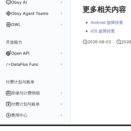
Obsy AI
筛选
保存快照
真值表
用户访问智能检测
告警聚合通知模板
企业微信机器人
离群检测
字段管理
日志延迟可见
更多相关内容
时间控件
分享快照
Obsy Copilot
Obsy Agent Teams
事件等级
飞书机器人
日志检测
全局标签
维度分析
套餐与积分
可观测分析
Android 故障排查
Agent 管理
自定义事件通知模板
Webhook 自定义
进程异常检测
OWL
环境变量
显示列
iOS 故障排查
数据检索
我的任务
监控器内部原理
简单 HTTP 请求
Agent 创建
基础设施存活检测 V2
Webhook 自定义 Body 模板
成员管理
OWL CLI
资源生成
2026-08-03
2026
开放能力
自动化
短信
Agent 容器安装
应用性能指标检测
角色管理
OWL MCP Server
邀请成员
手动安装
知识服务
任务接入
语音电话
Agent 服务运维
用户访问指标检测
Open API
API Keys 管理
故障排查
权限清单
自动安装
快速开始
用量统计
Slack
Agent 正向代理配置
组合检测
Client Token 管理
更新日志
Open API
快速开始
工具清单
公共请求参数
DataFlux Func
Agent 版本历史
Teams
技能
可用性数据检测
黑名单
常见问题
工具清单
公共响应结构
Func 托管版
Obscli
Telegram Bot
MCP 服务
网络数据检测
数据转发
命令参考
付费计划与账单
接口签名认证
云账号管理
消息渠道
外部事件检测
数据访问
新建转发规则
使用限制
存储与计费明细
外部数据源
AWS
Agent 协作（A2A）
基础设施变更检测
正则表达式
管理转发规则
数据转发至 AWS S3
请求示例
脚本市场
阿里云
一般图表数据返回
数据存储策略
付费计划与账单
可编程检测
审计事件
FAQ
模版库
数据转发至华为云 OBS
OpenAPI SDK
华为云
拓扑图数据返回
基础
折线图
商业版
费用结算方式
费用中心
分享管理
数据转发至阿里云 OSS
公共错误定义
腾讯云
云同步脚本集
饼图
企业版
计费产生逻辑
常见问题
费用中心账号结算
名词解释
跨工作空间授权
数据转发至 Kafka 消息队列
场景
Azure
表格图
如何开启
常见问题
计费价格明细