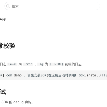
iApp
异常校验
在日志
为
，
为
前缀的日志
Level
Error
Tag
[FT-SDK]
DK
]
com
.
demo
E
请先安装
SDK
(
在应用启动时调用
FTSdk
.
install
(
FT
调试
DK 的 debug 功能。