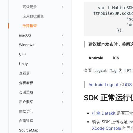
火山引擎 TLS
文本
FAQ
故障排查
应用数据采集
高级场景
上报自定义 Error
Trace 配置
数据采集脱敏
Trace 配置
Log 配置
数据采集自定义规则
RUM 配置
自定义标签使用
SDK 初始化
动态配置与动态更新地址
动态配置与动态更新地址
视频
更新日志
故障排查
应用数据采集
符号文件上传
WebView 数据监测
Trace 配置
数据采集脱敏
Log 配置
数据采集自定义规则
RUM 配置
小程序 JS SDK 远程配置
URLSession 自定义 Network 采集
图片
故障排查
隐私与权限说明
Trace 配置
数据采集脱敏
Log 配置
动态配置与动态更新地址
动态配置与动态更新地址
自定义标签与 BridgeContext
命令面板
macOS
Content Provider 设置
符号文件上传
符号文件上传
WebView 数据监测
Trace 配置
数据采集脱敏
建议版本发布时，关闭
IFrame
Windows
快速开始
手动兼容接入
WebView 数据监测
WebView 数据监测
Widget Extension 数据采集
原生与 Flutter 混合开发
仪表板列表
C++
应用接入
更新日志
WebView 数据监测
Publish Package 相关配置
原生与 React Native 混合开发
Android
iOS
Unity
配置说明
快速开始
快速开始
tvOS 数据采集
Android Resource 手动配置
查看
为
Logcat
Tag
[FT
查看器
高级场景
应用接入
应用接入
快速开始
SDK 初始化
分析看板
应用数据采集
配置说明
配置说明
应用接入
Session（会话）
RUM 配置
自定义标签使用
Android Logcat
和
iOS
会话重放
故障排查
框架接入
高级场景
配置说明
View（页面）
Log 配置
数据采集自定义规则
SDK 初始化
SDK 初始化
SDK 正常运
用户洞察
高级场景
应用数据采集
高级场景
Resource（资源）
Web
Trace 配置
RUM 配置
桌面 UI 框架
RUM 配置
自定义标签
SDK 初始化
数据访问
应用数据采集
故障排查
故障排查
Action（操作）
移动端
会话热图
Log 配置
WebView2
隐私与数据脱敏
Log 配置
自定义采集规则
RUM 配置
自定义标签使用
如何接入会话重放
排查 Datakit
是否正常
自建追踪
故障排查
Long Task（长任务）
漏斗分析
Trace 配置
Electron
自定义标签
Trace 配置
Log 配置
数据采集脱敏
如何接入 canvas 录制
Android 会话重放
确认 SDK 上传地址
s
Xcode Console
的同
SourceMap
Error（错误）
自定义采集规则
Trace 配置
原生与 Unity 混合开发
故障排除
iOS 会话重放