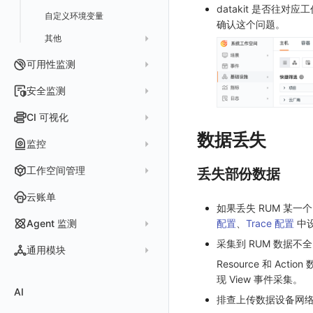
datakit 是否
自定义环境变量
SourceMap 配置
Flutter 会话重放
确认这个问题。
其他
脚本上传 sourcemap
React Native 会话重放
数据拦截与修改
Webpack 上传 sourcemap
可用性监测
Vite 上传 sourcemap
页面性能
拨测任务
安全监测
内容安全策略
概览
API 拨测
新建检测规则
CI 可视化
查看器
网络路径拨测
HTTP
数据丢失
管理检测规则
官方检测库
数据采集
监控
自建节点管理
多步拨测
ICMP
信号
自定义创建
查看器
监控器
工作空间管理
丢失部份数据
常见问题
浏览器拨测
TCP
执行日志
概览
智能监控
官方模板库
账号设置
云账单
WEBSOCKET
Arbiter
如果丢失 RUM 某一个
SLO
检测规则
应用智能检测
偏好设置
SSL
配置
、
Trace 配置
中
Agent 监测
语法
静默管理
自定义模板库
云账单智能监控
新建 SLO
阈值检测
其他设置
采集到 RUM 数据不全，没
应用列表
内置函数
通用模块
告警策略
监控器列表
主机智能检测
管理 SLO
突变检测
空间设置
Resource 和 Act
查看器
新建 Agent 监测应用
查看器
现 View 事件采集。
通知对象管理
恢复监控器
Kubernetes 智能检测
SLO 详情
新建告警策略
区间检测
MFA 管理
关键指标
AI
分析看板
新建 LLM 监测应用
快照
搜索
排查上传数据设备网络与
常见问题
运算符
日志智能检测
管理告警策略
钉钉机器人
区间检测 V2
属性声明
功能菜单