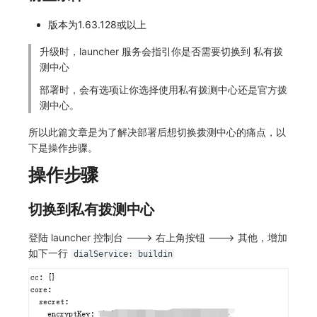
常见问题
C++
环境变量
事件
创建拨测节点报错
工作空间内置 API Key
观测云费用中心服务协议
自定义事件通知模板
Teams
敏感数据脱敏
使用量限制更新
自定义用户访
版本为1.63.128或以上
Unity
成员管理
异常追踪
指标查询报错
角色管理
观测云移动应用隐私政策
升级时，launcher 服务会指引你是否需要切换到 私有拨
如何配置用户访问监测采样
监控器内部原理
Telegram Bot
工作空间
上传空间图片相关资源
测中心
查看器
角色管理
故障中心
部署版kodo版本过期
Issue
观测云移动 SDK 隐私政策
Hook Resource
工作空间自定义配置
获取图片相关资源
部署时，会有选项让你选择使用私有拨测中心还是官方拨
测中心。
分析看板
API Keys 管理
错误中心
配置 kodo-inner 查询并发数
分组管理
数据处理协议（DPA）
Action
属性声明
自定义工作空间绑定信息
所以此篇文章是为了解决部署后想切换拨测中心的痛点，以
会话重放
Client Token 管理
基础设施
Issue 等级
观测云账号注销须知
FAQ
跨空间授权
修改品牌标识
下是操作步骤。
操作步骤
用户洞察
黑名单
统一目录
模板管理
观测云费用中心账号注销须知
跨站点授权
工作空间-查询索引信息列表
数据访问
数据转发
日志
数据查询
观测云 Obsy AI 智能服务使用协议
账号管理
工作空间-索引模板配置
切换到私有拨测中心
自建追踪
数据访问
指标
登录映射规则
登陆 launcher 控制台 ---> 右上角按钮 ---> 其他，增加
如下一行
dialService: buildin
SourceMap
正则表达式
用户访问监测
场景-仪表板
自定义环境变量
审计事件
可用性监测
链路追踪