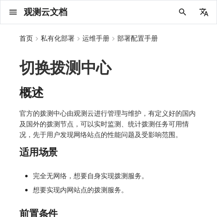
观测云文档
中文
首页
私有化部署
运维手册
部署配置手册
English
切换拨测中心
2025 年
概念先解
注册免费版
安装并使用 DataKit
更新日志
DQL 查询入口
管理 Pipelines
仪表板
创建/编辑笔记
所有事件
创建错误投递规则
创建 Issue
故障列表
主机
新建实体对象
指标采集
日志采集
数据采集
Web
拨测任务
新建检测规则
数据采集
监控器
账号设置
应用列表
查看器
Obsy Copilot
Agent 管理
OWL CLI
公共请求参数
Func 托管版
数据存储策略
费用结算方式
名词解释
2025 年
部署必读
如何开始
kubernetes集群
查看器报“视图模板不存在”
日志引擎容量规划
计量数据结构与使用
公共请求参数
关于内置角色的说明
观测云商业版订阅协议
从官网注册商业版
在 Linux 上安装
2025
主机安装
服务管理
主配置
HTTP API
DBSCAN
PromQL 快速上手
快速开始
列表管理
图表类型
变量查询
快速搭建
绑定内置视图
等级定义
等级定义
类型
总览
数据上报
日志列表
日志索引
关联 Web 应用访问
性能指标
手动安装
更新日志
更新日志
更新日志
更新日志
更新日志
更新日志
更新日志
更新日志
快速开始
快速开始
Session（会话）
Web
会话热图
SourceMap 配置
数据拦截与修改
API 拨测
官方检测库
语法
官方模板库
应用智能检测
新建 SLO
新建告警策略
钉钉机器人
关键指标
邀请成员
权限清单
Open API
新建转发规则
模版库
创建扫描规则
SAML
Status Page
新建 Agent 监测应用
搜索
保存快照
可观测分析
Agent 创建
手动安装
快速开始
仪表板
未恢复事件列出
频道
故障列表
错误中心
基础设施
实体列表
聚类查询
获取指标集相关信息
应用
拨测任务
监控器
应用
字段管理
列出
DQL 数据异步查询
列出
获取账单计费项消费累计
获取时序趋势图
AWS
一般图表数据返回
基础
计费产生逻辑
费用中心账号结算
注册与版本
版本历史
云上基础设施部署
Keycloak 单点登录（部署版）
工作空间管理
列出
列出
列出
列出
新建
初始化并获取
列出
获取
列出
有效的等级列表
模版-列出
DQL数据查询
添加映射配置
标识ID导入
apm 服务列出
在线 Datakit 列表
2024 年
客户价值
注册商业版
快速创建仪表板
DataKit 安装
DQL 函数
Pipeline 手册
可视化图表
Chart Block 配置说明
未恢复事件
错误列表
管理 Issue
故障详情
容器
实体列表
指标分析
浏览器日志采集
服务
小程序
概览
管理检测规则
查看器
智能监控
偏好设置
查看器
快照
套餐与积分
我的任务
OWL MCP Server
公共响应结构
云账号管理
商业版
常见问题
登录方式
2024 年
如何申请 License
升级商业版
观测云底座
日志引擎存储空间不足
公共响应结构
未恢复事件查询
观测云专属版订阅协议
从云厂商注册商业版
在 Windows 上安装
2021~2024
容器安装
状态查看
采集器配置
文档撰写
本地 Func 如何上报自定义高级函数
基础和原理
页面管理
图表配置
对象映射
列表管理
Issue 发现
等级映射
分析看板
拓扑
日志详情
原生直写索引
配置应用性能监测采样
服务拓扑
自动注入
应用接入
应用接入
快速开始
迁移指南
快速开始
快速开始
快速开始
快速开始
应用接入
应用接入
View（页面）
移动端
漏斗分析
脚本上传 sourcemap
页面性能
网络路径拨测
自定义创建
内置函数
检测规则
云账单智能监控
管理 SLO
管理告警策略
企业微信机器人
功能菜单
常见问题
管理转发规则
管理扫描规则
OIDC
工单管理
新建 LLM 监测应用
筛选
分享快照
数据检索
Agent 容器安装
自动安装
工具清单
仪表板轮播
获取事件内容
Issue
值班
错误中心规则
资源目录
拓扑图
索引
聚合生成指标
SourceMap
自建节点管理
SLO
全局标签
新建
DQL 数据查询(旧版)
执行外部函数
获取账单信息
生成认证 code
阿里云
拓扑图数据返回
云同步脚本集
计费价格明细
阿里云账号结算
结算与账单
Dataway 安装使用
自建基础设施部署
配置 Keycloak 单点登录映射规则
用户管理
获取
创建
添加成员
创建
获取
修改
修改ISSUE
创建
模版-获取模版详情
修改映射配置
service map
概述
2023 年
版本区分
开始使用监控器
DataKit 使用
高级函数
视图变量
变更事件
错误规则详情
分析看板
故障分析看板
进程
实体详情
指标管理
小程序日志采集
分析看板
Android
查看器
信号
概览
SLO
其他设置
分析看板
自动化
故障排查
接口签名认证
外部数据源
企业版
账户概览
2023 年
基础设施部署
SSO 管理
Doris
监控器问题排查
签名认证
拓扑图图表接口
观测云免费版订阅协议
在 macOS 上安装
批量安装
更新
选举配置
Platypus 语法
图表查询
页面管理
通知策略
故障自动分析
网络流
外部索引
应用性能监测关联日志
服务详情
查看器
前端框架插件接入
远程配置与强制采样
应用接入
快速开始
应用接入
应用接入
应用接入
应用接入
配置说明
配置说明
Resource（资源）
Webpack 上传 sourcemap
内容安全策略
多步拨测
自定义模板库
主机智能检测
SLO 详情
告警聚合通知模板
飞书机器人
日志延迟可见
FAQ
角色映射
时间控件
资源生成
Agent 服务运维
快速开始
笔记
手动恢复事件
日程
配置管理
数据转发
智能巡检
成员管理
分享
DQL 数据查询
获取账户余额
华为云
亚马逊云账号结算
数据分流
单机环境部署
Azure AD 单点登录（部署版）
菜单管理
新增
获取
修改
获取
修改
列出
修改
模版-导入自定义系统模版
映射配置列出
官方的拨测中心由观测云进行管理与维护，有定义好的国内
及国外的拨测节点，可以实时监测、统计拨测任务可用情
2022 年
常见问题
开启 APM 链路追踪
DataKit 配置
DQL VS 其它查询语言
报告
智能监控事件
常见问题
日程
值班
数据库
实体类型管理
生成指标
日志查看器
链路
iOS/tvOS/macOS
自建节点管理
执行日志
静默管理
空间设置
任务接入
使用限制
脚本市场
常见问题
支持中心
2022 年
开始安装
管理后台手册
GuanceDB
数据断档问题排查
前台账号
单位说明
观测云 SaaS 服务等级协议
在 Kubernetes 上安装
离线安装
DQL 查询
代理配置
内置函数
图表 JSON
故障聚合规则
设备
SSR 框架下接入
基于 Uniapp 开发框架的小程序接入
配置说明
应用接入
配置说明
配置说明
配置说明
配置说明
高级场景
高级场景
Action（操作）
Vite 上传 sourcemap
浏览器拨测
监控器列表
Kubernetes 智能检测
Webhook 自定义
常见问题
维度分析
知识服务
Agent 正向代理配置
工具清单
新版笔记
创建事件
配置管理
数据访问
静默配置
角色管理
删除
同组织 Trace 查询
作废认证 code
腾讯云
华为云账号结算
数据聚合和采样
自定义映射
模版管理
修改
修改
更换空间拥有者
轮换工作空间 Token
列出
批量删除
管理工作空间
模版-删除自定义模版
删除映射配置
况，先于用户发现网络站点的性能问题及受影响范围。
2021 年
DataKit 开发手册
笔记
事件详情
配置管理
配置管理
网络
全景拓扑图
常见问题
BPF 网络日志
错误追踪
HarmonyOS
常见问题
Arbiter
告警策略
MFA 管理
用量统计
请求示例
账单管理
激活产品
OpenSearch
集成中的 DataWay 列表为空
管理后台账号
飞书 SSO（OIDC）配置说明
法律声明
以 Kubernetes helm 方式安装
其它命令
DataKit Operator
附加功能
图表链接
Webhook配置
网络路径
Electron 应用接入
应用数据采集
高级场景
配置说明
高级场景
高级场景
高级场景
高级场景
应用数据采集
故障排查
Long Task（长任务）
恢复监控器
日志智能检测
简单 HTTP 请求
显示列
技能
命令参考
查看器
告警策略
API Key 管理
取消快照/图表分享
Azure
LDAP 单点登录
字段管理
启用/禁用
启用/禁用
修改
删除
删除
模版-批量删除自定义模版
开关状态设置
适用场景
2020 年
查看器
常见问题
常见问题
资源目录
错误追踪
Profiling
React Native
通知对象管理
属性声明
Agent 版本历史
OpenAPI SDK
账户管理
DataWay
数据写入延迟如何处理
工作空间成员
SourceMap 分片上传
数据安全保密协议
Docker 安装
故障排查
其它配置方式
性能基准和优化
事件关联
应用数据采集
应用数据采集
高级场景
应用数据采集
应用数据采集
应用数据采集
应用数据采集
故障排查
Error（错误）
运算符
用户访问智能检测
短信
MCP 服务
内置视图
通知对象管理
黑名单
设置管理
删除
删除
批量设置故障 AI 自动分析配置
批量删除
获取开关状态信息
自定义用户访
OI
完全无网络，想要自身实现拨测服务。
2019 年
内置视图
常见问题
索引
Flutter
常见问题
字段管理
Obscli
公共错误定义
工作空间管理
部署方案
可用性监测故障排查
工作空间
部署版跨站点授权
数据安全协议
想要实现内网站点的拨测服务。
Datakit Operator
虚拟互联网接入
WebSocket 长连接采集
故障排查
应用数据采集
故障排查
故障排查
故障排查
故障排查
真值表
语音电话
消息渠道
服务管理
Pipelines
自定义 OIDC 接入（部署版）
修改品牌标识
删除
常见问题
跨工作空间索引查询
UniApp
全局标签
场景
常见问题
创建了Dataway前台看不到
工作空间 API Key
同组织跨工作空间 Trace 查询
观测云费用中心用户充值协议
性能展示
自定义 View
故障排查
事件等级
Slack
Agent 协作（A2A）
服务性能
数据访问
使用量限制查询
前置条件