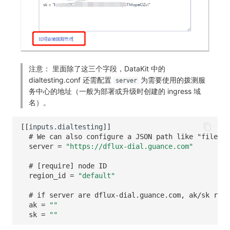
注意： 里面除了这三个字段，DataKit 中的
dialtesting.conf 还需配置
为需要使用的拨测服
server
务中心的地址（一般为部署或升级时创建的 ingress 域
名）。
[[
inputs.dialtesting
]]
# We can also configure a JSON path like "file://
server
=
"https://dflux-dial.guance.com"
# [require] node ID
region_id
=
"default"
# if server are dflux-dial.guance.com, ak/sk requ
ak
=
""
sk
=
""