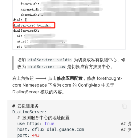
其他
分享管理
监控
DataKit清单
跨工作空间授权
LLM监测
字段展示权限
管理
敏感数据扫描
快照管理
实验室
DQL 数据查询
增加
为切换成私有拨测中心，修
dialService: buildin
改为
是切换成官方拨测中心。
dialService: saas
SSO 管理
Func 函数
右上角按钮 ---> 点击
修改应用配置
，修改 forethought-
支持中心
账单分析
core Namespace 下名为 core 的 ConfigMap 中关于
DialingServer 模块的内容。
免登录 Token
# 云拨测服务
图表图片
# 拨测服务中心的地址配置
use_https:
true
## 是否
host:
dflux-dial.guance.com
## 拨
port:
443