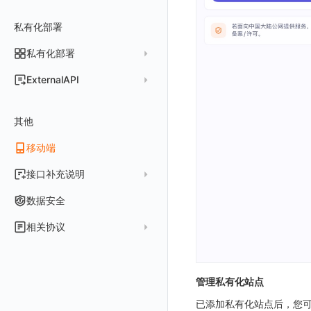
常见问题
费用中心账号结算
名词解释
跨工作空间授权
数据转发至 Kafka 消息队列
场景
Azure
表格图
如何开启
常见问题
计费价格明细
私有化部署
阿里云账号结算
注册与版本
登录方式
字段展示权限
数据转发至火山引擎 TOS
事件
仪表板
脚本清单
亚马逊云账号结算
结算与账单
私有化部署
账户概览
敏感数据扫描
数据转发至谷歌云 GCS
异常追踪
仪表板轮播
未恢复事件列出
创建
常见问题
阿里云
华为云账号结算
支持中心
发布历史
ExternalAPI
实验室
创建扫描规则
故障中心
笔记
获取事件内容
频道
获取
列出
AWS
云监控（指标数据）
为云资源上报数据添加额外的 Tags
账单管理
私有化版本说明
2025 年
公共请求参数
SSO 管理
管理扫描规则
自定义新建
错误中心
新版笔记
手动恢复事件
Issue
故障列表
删除
获取
列出
列出
华为云
注意事项
AWS 客户端的多种认证方式
账户管理
其他
产品部署
2024 年
公共响应结构
支持中心
SAML
官方规则库
基础设施
查看器
创建事件
日程
值班
错误中心
修改
新建
获取
列出
新建
列出
获取故障 AI 自动分析配置
腾讯云
云监控（指标数据）
云监控（指标数据）
工作空间管理
开始使用
2023 年
部署必读
移动端
签名认证
OIDC
Status Page
配置示例
统一目录
内置视图
配置管理
配置管理
错误中心规则
基础设施
获取
修改
删除
获取
列出
修改
获取
列出
列出
列出
设置故障 AI 自动分析配置
Azure
云监控（指标数据）
常见问题
运维手册
2022 年
如何申请 License
如何开始
前台账号
角色映射
工单管理
阿里云 IDaaS
日志
服务管理
资源目录
实体列表
导出
删除
导出
创建
获取
列出
删除
新建
获取
通知策略
列出
获取
等级 列出
详情
列出
获取所有 label
接口补充说明
火山引擎
Azure 客户端授权配
扩展使用
基础设施部署
升级商业版
部署配置手册
管理后台账号
列出
常见问题
Authing
指标
服务性能
拓扑图
聚类查询
导入
导入
修改
删除
获取
列出
订阅
修改
新建
Issue 发现
获取
新建
自定义等级 添加
更新
获取
修改主机 label
列出
统一目录实体列表
列出
关于内置角色的说明
GoogleCloud
云监控（指标数据）
云监控（指标数据）
数据安全
开始安装
SSO 管理
运维FAQ
计量数据结构与使用
应用服务配置项手册
工作空间成员
获取
列出
Azure AD
用户访问监测
索引
获取指标集相关信息
扩展信息配置
创建
删除
导出
导出
获取
列出
回复 列出
修改
新建
修改
自定义等级 修改
操作记录列表
新建
创建
统一目录实体详情
获取查询任务结果
获取
新建自动发现配置
统一目录拓扑实体字段定义
未恢复事件查询
OBCloud
GCP 客户端授权配置
相关协议
激活产品
管理后台手册
使用FAQ
kubernetes集群
Keycloak 单点登录（部署版）
APM 服务拓扑跨空间配置说明
工作空间
新增
创建
列出
IAM Identity Center
可用性监测
数据转发
聚合生成指标
应用
修改
新建
新建
新建
获取
回复 创建
删除
修改
删除
自定义等级 删除
评论列表
修改
修改
统一目录实体导出
发送查询任务
列出
指标和标签信息获取
新增
修改自动发现配置
统一目录拓扑字段筛选项
拓扑图图表接口
云监控（指标数据）
云监控（指标数据）
观测云商业版订阅协议
DataWay
升级观测云
工作空间管理
开启自身的可观测
观测云底座
配置 Keycloak 单点登录映射规则
查看器报“视图模板不存在”
工作空间 API Key
修改
获取
添加成员
列出
Okta
监控
数据访问
SourceMap
拨测任务
修改
修改
修改
导出
回复 修改
故障评论 查询
默认配置状态 获取
添加评论
禁用/启用
删除
统一目录实体创建
统一目录拓扑查询
获取索引信息
列出
列出
快速列出 RUM 配置
修改
获取自动发现配置
获取指标集列表，支持搜索功能
单位说明
观测云专属版订阅协议
部署方案
容量规划
版本历史
用户管理
域名访问修改成IP访问
Doris
日志引擎存储空间不足
Azure AD 单点登录（部署版）
工作空间内置 API Key
启用/禁用
修改
修改
创建
新建
管理私有化站点
Keycloak
LLM监测
自建节点管理
监控器
导入
删除
删除
回复 删除
故障评论 创建
默认配置状态修改
修改评论
删除
导出
统一目录实体修改
导出
获取
列出
新建
添加 RUM 配置
列出
创建
删除
自动发现配置列出
获取指标集 Schema 信息
飞书 SSO（OIDC）配置说明
观测云免费版订阅协议
Dataway 安装使用
云上基础设施部署
自定义映射
菜单管理
配置邮件服务
GuanceDB
监控器问题排查
日志引擎容量规划
角色管理
删除
启用/禁用
更换空间拥有者
获取
获取
初始化并获取
已添加私有化站点后，您
管理
SLO
应用
导出
等级 列出
回复 修改
统一目录实体删除
导入
新建
获取
获取指标 Tags 信息
获取
修改 RUM 配置
删除
删除
列出
外部事件监控器事件接受
禁用/启用自动发现配置
SourceMap 分片上传