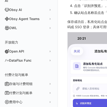
AI
分析看板
新建 LLM 监测应用
快照
搜索
日志易
常见问题
运算符
日志智能检测
管理告警策略
钉钉机器人
区间检测 V2
属性声明
功能菜单
监控器总览
点击「识别并预览」，A
Unity
WebSocket 长连接采集
故障排查
故障排查
应用数据采集
高级场景
配置说明
配置说明
快速开始
快速开始
添加自定义 Action
自定义添加 Error
WebView 监测
Log 配置
数据采集自定义规则
Log 配置
数据采集脱敏
RUM 配置
自定义标签使用
SDK 初始化
Obsy AI
筛选
保存快照
火山引擎 TLS
真值表
用户访问智能检测
告警聚合通知模板
企业微信机器人
离群检测
确认站点名称后点击
字段管理
日志延迟可见
文本
查看器
FAQ
故障排查
应用数据采集
高级场景
高级场景
应用接入
应用接入
快速开始
上报自定义 Error
Trace 配置
数据采集脱敏
Trace 配置
Log 配置
数据采集自定义规则
RUM 配置
自定义标签使用
SDK 初始化
SDK 初始化
动态配置与动态更新地址
动态配置与动态更新地址
时间控件
分享快照
Obsy Copilot
Obsy Agent Teams
事件等级
飞书机器人
日志检测
全局标签
视频
分析看板
更新日志
故障排查
应用数据采集
应用数据采集
配置说明
配置说明
应用接入
Session（会话）
符号文件上传
WebView 数据监测
Trace 配置
数据采集脱敏
Log 配置
数据采集自定义规则
RUM 配置
RUM 配置
自定义标签使用
小程序 JS SDK 远程配置
URLSession 自定义 Network 采集
保存成功后，私有化站点
维度分析
套餐与积分
可观测分析
Agent 管理
自定义事件通知模板
Webhook 自定义
进程异常检测
码或 SSO 登录；具体
OWL
环境变量
图片
会话重放
故障排查
故障排查
框架接入
高级场景
配置说明
View（页面）
隐私与权限说明
Trace 配置
数据采集脱敏
Log 配置
Log 配置
数据采集自定义规则
SDK 初始化
SDK 初始化
动态配置与动态更新地址
动态配置与动态更新地址
自定义标签与 BridgeContext
显示列
数据检索
我的任务
监控器内部原理
简单 HTTP 请求
Agent 创建
基础设施存活检测 V2
Webhook 自定义 Body 模板
成员管理
OWL CLI
命令面板
用户洞察
高级场景
应用数据采集
高级场景
Resource（资源）
Web
Content Provider 设置
符号文件上传
符号文件上传
WebView 数据监测
Trace 配置
数据采集脱敏
Trace 配置
RUM 配置
桌面 UI 框架
RUM 配置
自定义标签
SDK 初始化
资源生成
开放能力
自动化
短信
Agent 容器安装
应用性能指标检测
角色管理
OWL MCP Server
邀请成员
手动安装
IFrame
数据访问
应用数据采集
故障排查
故障排查
Action（操作）
移动端
会话热图
手动兼容接入
WebView 数据监测
WebView 数据监测
Log 配置
WebView2
隐私与数据脱敏
Log 配置
自定义采集规则
RUM 配置
自定义标签使用
如何接入会话重放
Widget Extension 数据采集
原生与 Flutter 混合开发
知识服务
任务接入
语音电话
Agent 服务运维
用户访问指标检测
Open API
API Keys 管理
故障排查
权限清单
自动安装
快速开始
仪表板列表
自建追踪
故障排查
Long Task（长任务）
漏斗分析
WebView 数据监测
Trace 配置
Electron
自定义标签
Trace 配置
Log 配置
数据采集脱敏
如何接入 canvas 录制
Android 会话重放
Publish Package 相关配置
原生与 React Native 混合开发
用量统计
Slack
Agent 正向代理配置
组合检测
Client Token 管理
Open API
快速开始
工具清单
SourceMap
公共请求参数
Error（错误）
tvOS 数据采集
自定义采集规则
Trace 配置
原生与 Unity 混合开发
故障排除
iOS 会话重放
Android Resource 手动配置
DataFlux Func
Agent 版本历史
Teams
技能
可用性数据检测
黑名单
常见问题
工具清单
自定义环境变量
公共响应结构
SourceMap 配置
Flutter 会话重放
Func 托管版
Obscli
Telegram Bot
MCP 服务
网络数据检测
数据转发
命令参考
付费计划与账单
其他
接口签名认证
脚本上传 sourcemap
React Native 会话重放
云账号管理
消息渠道
外部事件检测
数据访问
新建转发规则
使用限制
数据拦截与修改
Webpack 上传 sourcemap
存储与计费明细
外部数据源
AWS
Agent 协作（A2A）
基础设施变更检测
正则表达式
管理转发规则
数据转发至 AWS S3
请求示例
Vite 上传 sourcemap
页面性能
脚本市场
阿里云
一般图表数据返回
数据存储策略
付费计划与账单
可编程检测
审计事件
FAQ
模版库
数据转发至华为云 OBS
OpenAPI SDK
内容安全策略
华为云
拓扑图数据返回
基础
折线图
商业版
费用结算方式
费用中心
分享管理
数据转发至阿里云 OSS
公共错误定义
腾讯云
云同步脚本集
饼图
企业版
计费产生逻辑