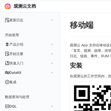
观测云文档
更新日志
移动端
2025 年
开始使用
2024 年
产品介绍
2023 年
观测云 App 支持在移
「首页、观测、故障、排
2022 年
概念先解
开始注册
日志、链路、事件、RUM
2021 年
客户价值
注册免费版
快速入门
安装
2020 年
注册商业版
安装并使用 DataKit
DataKit
2019 年
在观测云的工作空间内，您
版本区分
从官网注册商业版
快速创建仪表板
在 Linux 上安装
更新日志
集成
常见问题
从云厂商注册商业版
开始使用监控器
在 Windows 上安装
DataKit 安装
2025
在阿里云云市场开通
开启 APM 链路追踪
在 macOS 上安装
数据查询与处理
DataKit 使用
2021~2024
主机安装
在阿里云海外云市场开通
在 Kubernetes 上安装
DataKit 配置
容器安装
服务管理
DQL
在阿里云云市场开通专属版
以 Kubernetes helm 方式安装