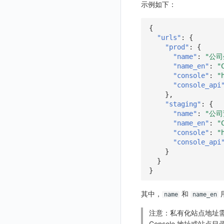
示例如下：
获取当前工作空间信息
{
获取同组织工作空间简化列表
"urls"
:
{
轮换当前工作空间 Token
"prod"
:
{
"name"
:
"公司
"name_en"
:
"
"console"
:
"
"console_api
},
"staging"
:
{
"name"
:
"公司
"name_en"
:
"
"console"
:
"
"console_api
}
}
}
其中，
和
name
name_en
注意：私有化站点地址需
Console 地址或站