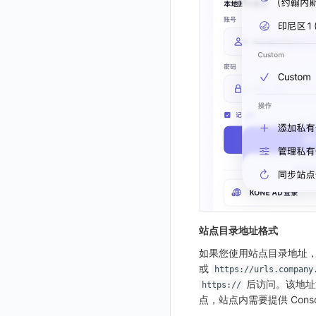
GuanceDB 引擎
后台管理忘记admin用户密码
账号管理
导出
删除
删除
工作空间资源导入
获取
生成跨站点授权 meta
新建映射规则
开启/禁用映射规则
启用/禁用 SSO 配置
删除 SSO 自定义映射规则
Redis
使用阿里云 ECI 弹性伸缩 kodo-x
禁用/启用
工作空间资源任务取消
添加
导入跨站点授权 meta
默认配置状态修改
修改 SSO 映射规则
批量删除 SSO 自定义映射规则
Kodo-X 拆分
helm
功能菜单获取
修改
删除 SSO 映射规则
切换 HTTPS 访问
功能菜单设置
删除
开启/禁用 SSO 映射规则
短信模板配置说明
功能菜单获取 v2
统一目录全景拓扑图配置说明
功能菜单设置 v2
上传空间图片
设置空间自定义信息
获取角色敏感数据脱敏字段
敏感数据脱敏测试
站点目录地址格式
站点列出
如果您使用站点目录地址，目
可查看空间列表
或
https://urls.company
后访问。该地址
https://
修改空间的数据保留时长
点，站点内需要提供 Consol
获取当前租户信息