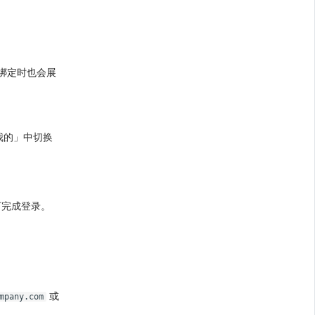
；
次绑定时也会展
我的」中切换
下完成登录。
或
mpany.com