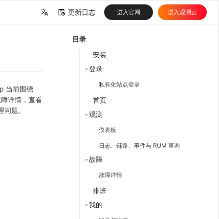
更新日志
进入官网
进入观测云
中文
目录
English
安装
登录
私有化站点登录
p 当前围绕
故障详情，查看
首页
理问题。
观测
仪表板
日志、链路、事件与 RUM 查询
。
故障
故障详情
排班
我的