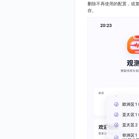
观测云 SaaS 服务等级协议
删除不再使用的配置，或复
数据分流
自建基础设施部署
LDAP 单点登录
模版管理
切换域名
OpenSearch
数据断档问题排查
资源、系统要求
Issue
修改品牌标识
删除
轮换工作空间 Token
修改
修改
列出
快照管理
智能巡检
字段管理
自定义等级 添加
故障操作记录 查询
创建默认类型索引
修改
新建
获取日志 Schema 信息
修改
删除 RUM 配置
分片上传初始化
修改
获取
列出
创建
快速列出 LLM 配置
删除自动发现配置
统一目录实体字段值数量统计
部署版跨站点授权
存。
法律声明
数据聚合和采样
单机环境部署
字段管理
切换日志引擎
阿里云部署手册
集成中的 DataWay 列表为空
OIDC 单点登录自定义域名替换操作步骤（已不再推荐）
自建基础设施部署手册
分组管理
修改
列出
列出
获取
DQL 数据查询
静默配置
全局标签
列出
自定义等级 修改
附件上传
统一目录实体类型列表
修改默认类型索引配置
删除
新建单个数据访问规则
获取日志索引列表
禁用/启用
上传单个分片
禁用/启用
删除
获取
获取
列出
列出 LLM 配置
列出
同组织跨工作空间 Trace 查询
数据安全保密协议
设置管理
切换时序引擎
数据写入延迟如何处理
聚合
华为云部署手册
资源、系统要求
资源、系统要求
自定义 OIDC 接入（部署版）
Issue 等级
删除
批量删除
修改ISSUE
列出
批量设置故障 AI 自动分析配置
Func 函数
告警策略
成员管理
新建
DQL 数据异步查询
自定义等级 删除
附件删除
统一目录实体类型详情
绑定索引
创建数据查询任务
修改
删除
列出已上传的分片列表
创建多步拨测任务
新建
新建
列出
获取
列出
获取 LLM 配置
获取
列出
获取日志索引 Tags 信息
数据安全协议
切换拨测中心
可用性监测故障排查
采样
基础设施部署
离线部署
模板管理
删除
批量删除
创建
有效的等级列表
账单分析
通知对象管理
角色管理
分享
DQL 数据查询(旧版)
列出
默认配置状态 获取
附件下载
统一目录实体类型创建
绑定索引配置修改
获取数据查询任务结果
修改单个数据访问规则
列出文件树
修改多步拨测任务
导出
修改
创建
创建
alert-policy
添加 LLM 配置
新增
获取
workspace-member
获取非日志文本数据 Schema 信息
观测云费用中心用户充值协议
应用镜像获取
代理
创建了Dataway前台看不到
华为云更改 OpenSearch 磁盘类型
数据查询
使用量限制查询
修改
模版-列出
免登录 Token
API Key 管理
删除
DQL 数据查询
执行外部函数
获取账单计费项消费累计
默认配置状态修改
统一目录实体类型修改
启用/禁用 索引配置
启用/禁用
合并分片生成文件
列出
导入
删除
修改
修改
自定义通知日期
列出
修改 LLM 配置
修改
新建
角色权限
列出
列出
成员列出
获取非日志文本数据 Tags 信息
观测云费用中心服务协议
配置数据转发
创建拨测节点报错
NFS
登录映射规则
使用量限制更新
管理工作空间
模版-获取模版详情
DQL数据查询
图表图片
黑名单
取消快照/图表分享
同组织 Trace 查询
获取账单信息
附件上传
统一目录实体类型删除
删除索引
删除
取消一个分片上传事件
获取
修改
批量删除
禁用
禁用
创建
删除 LLM 配置
删除
修改
团队管理
获取
列出
列出
邀请成员
列出权限信息
生成 token（旧接口，将于 2026-05-31 下架）
创建(该接口于 2025-12-30 日下架,推荐使用 v2版接口)
观测云移动应用隐私政策
离线环境模版更新
指标查询报错
Ingress-Nginx
场景-仪表板
上传空间图片相关资源
删除
添加映射配置
模版-导入自定义系统模版
Pipelines
获取账户余额
生成认证 code
获取时序趋势图
附件删除
上传单个文件内容
官方节点列出
替换导入
禁用/启用
启用
启用
获取
删除
SSO 管理
新建
获取
列出
创建 v2
创建
添加成员(部署版)
列出
观测云移动 SDK 隐私政策
管理空间索引配置
部署版kodo版本过期
Kubernetes Storage NFS
链路追踪
获取图片相关资源
模版-删除自定义模版
修改映射配置
标识ID导入
数据访问
附件下载
删除
批量禁用/启用
删除
删除
修改
导出
修改
删除
获取
列出
获取
获取
删除成员
获取
sso(2026年05月31日下架)
作废 token（旧接口，将于 2026-05-31 下架）
数据处理协议（DPA）
配置 kodo-inner 查询并发数
通过 iframe 实现页面嵌套
Kubernetes Storage OpenEBS
DataKit清单
自定义工作空间绑定信息
映射配置列出
apm 服务列出
模版-批量删除自定义模版
敏感数据脱敏
作废认证 code
启用/禁用
批量删除
删除
导入
删除
验证
新建
新建
列出
修改
删除
sso
获取 SSO 配置
批量开启关闭成员个人 API Key
修改(该接口于 2025-12-30 日下架,推荐使用 v2版接口)
观测云账号注销须知
观测云集群备份和恢复
Kubernetes
修改品牌标识
删除映射配置
service map
在线 Datakit 列表
工作空间
批量删除
新建
修改
获取
获取
列出
修改 v2
删除
修改成员
新建
映射规则
SSO 配置 列出
获取 SSO 配置
观测云费用中心账号注销须知
可靠性验证
MySQL
开关状态设置
工作空间-查询索引信息列表
工作空间自定义配置
删除
修改
新建
获取
新建
删除
修改
新建 SSO 配置
列出 SSO 配置
获取映射规则列表
自定义映射规则(部署版)
观测云 Obsy AI 智能服务使用协议
日志引擎
Studio 自观测配置与指标说明
工作空间-索引模板配置
获取开关状态信息
属性声明
导入
删除
新建单个数据访问规则
新建
修改
索引关键字段获取
更新 SSO 配置
新建 SSO 配置
新建映射规则
添加映射配置
自定义前端配色
Doris
跨空间授权
导出
启用/禁用
修改
修改
工作空间资源导出
索引关键字段修改
获取
删除 SSO 配置
更新 SSO 配置
修改映射规则
修改映射配置
自定义前端语言
OpenSearch 高可用
跨站点授权
启用/禁用
导入
修改单个数据访问规则
启用/禁用
索引加速字段配置修改
修改
列出
删除 SSO 配置
删除映射规则
自定义映射规则列出
工作空间资源任务状态查询
获取 SSO 映射列表