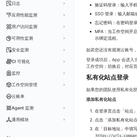
指标采集
日志
等级定义
验证码登录：输入手机
配置管理
世界地图
数据库
分析看板
Containers
实体详情
指标分析
日志采集
SSO 登录：输入邮
Issue 发现
应用性能监测
常见问题
等级定义
散点图
网络
Kubernetes
实体类型管理
指标管理
忘记密码：在密码登
浏览器日志采集
通知策略
数据采集
等级映射
用户访问监测
气泡图
资源目录
总览
Pods
全景拓扑图
生成指标
MFA：当工作空间开
小程序日志采集
服务
关联 Web 应用访问
故障自动分析
直方图
Web
常见问题
拓扑
数据上报
Services
可用性监测
示绑定流程。
常见问题
日志查看器
分析看板
配置应用性能监测采样
性能指标
故障聚合规则
矩形树图
小程序
Web 应用接入
网络流
Deployments
拨测任务
安全监测
如若您还没有观测云账号
BPF 网络日志
日志列表
链路
应用性能监测关联日志
服务拓扑
Webhook配置
蜂窝图
Android
前端框架插件接入
更新日志
设备
Nodes
概览
API 拨测
登录成功后，App 会进
新建检测规则
CI 可视化
错误追踪
日志详情
错误追踪
服务详情
手动安装
Java 日志关联链路数据
热力图
iOS/tvOS/macOS
SSR 框架下接入
应用接入
更新日志
工作空间；切换后，对应
网络路径
Replica Sets
查看器
网络路径拨测
HTTP
管理检测规则
官方检测库
数据采集
索引
监控
Profiling
自动注入
在主机上部署
Python 日志关联链路数据
拓扑图
HarmonyOS
Electron 应用接入
远程配置与强制采样
快速开始
更新日志
私有化站点登录
Jobs
自建节点管理
多步拨测
ICMP
信号
自定义创建
查看器
跨工作空间索引查询
日志索引
监控器
查看器
在 Kubernetes 上部署
在主机上部署
工作空间管理
SLO
React Native
采集数据说明
应用接入
迁移指南
更新日志
基于 Uniapp 开发框架的小程序接入
Cron Jobs
常见问题
浏览器拨测
TCP
执行日志
如果您的团队使用私有化
概览
常见问题
原生直写索引
智能监控
官方模板库
列表
在 Kubernetes 上部署
账号设置
仪表盘
Flutter
采样配置
应用数据采集
配置说明
快速开始
快速开始
更新日志
云账单
Daemonset
WEBSOCKET
Arbiter
添加私有化站点
外部索引
SLO
检测规则
应用智能检测
详情页
安装 Datakit Operator
偏好设置
漏斗图
UniApp
用户操作 Action
高级场景
应用接入
应用接入
快速开始
更新日志
SDK 初始化
自定义用户访问监测 SDK 采集数据内容
Statefulset
SSL
Agent 监测
语法
在登录页点击「站点
SLS Logstore
静默管理
自定义模板库
云账单智能监控
新建 SLO
阈值检测
安装 Helm
其他设置
桑基图
macOS
自定义数据与事件
应用数据采集
配置说明
配置说明
应用接入
快速开始
更新日志
自定义用户标识
RUM 配置
自定义标签
Persistent Volumes
应用列表
内置函数
通用模块
点击「添加私有化站
Elasticsearch
告警策略
监控器列表
主机智能检测
管理 SLO
突变检测
空间设置
数据列表
Windows
自定义 View
故障排查
高级场景
高级场景
配置说明
应用接入
快速开始
快速开始
用户标识
Log 配置
自定义采集规则
SDK 初始化
SDK 初始化
自定义添加额外的数据TAG
PVC
查看器
新建 Agent 监测应用
在「目标地址」中填写私
查看器
OpenSearch
通知对象管理
恢复监控器
Kubernetes 智能检测
SLO 详情
新建告警策略
区间检测
MFA 管理
关键指标
告警统计图
C++
Resource Hook
应用数据采集
应用数据采集
高级场景
配置说明
应用接入
应用接入
更新日志
全局 Context
自定义添加 Action
Trace 配置
数据采集脱敏
RUM 配置
自定义标签使用
RUM 配置
SDK 初始化
自定义标签与全局上下文
https://urls.compan