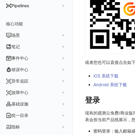
DataKit 开发手册
批量安装
状态查看
主配置
Kubernetes
DQL 查询入口
Pipelines
在 AWS 云市场开通
Docker 安装
离线安装
更新
采集器配置
HTTP API
Helm
DQL 函数
管理 Pipelines
在华为云云商店购买
Datakit Operator
DQL 查询
选举配置
文档撰写
Docker
核心功能
高级函数
Pipeline 手册
在微软云云商店购买
其它命令
代理配置
AWS ECS Fargate
DQL VS 其它查询语言
DBSCAN
场景
快速开始
故障排查
DataKit Operator
AWS EKS
PromQL 快速上手
本地 Func 如何上报自定义高级函数
基础和原理
仪表板
笔记
虚拟互联网接入
其它配置方式
GCP GKE Autopilot
无数据排查
更新日志
Platypus 语法
各数据类别数据处理
可视化图表
列表管理
创建/编辑笔记
事件中心
性能展示
Bug Report 分析
阿里云接入
Asyncprofile
配置综述
或者您也可以直接点击如
内置函数
Grok 模式
视图变量
页面管理
图表类型
Chart Block 配置说明
所有事件
错误中心
Datakit Metrics
华为云接入
DDTrace
DCA
附加功能
报告
图表配置
变量查询
历史版本
时序图
iOS 系统下载
未恢复事件
AWS 接入
Flameshot
Git
创建错误投递规则
异常追踪
性能基准和优化
Reference Table
笔记
图表查询
对象映射
柱状图
Android 系统下载
变更事件
logfwd
配置中心支持
错误列表
创建 Issue
故障中心
Offload
查看器
图表 JSON
饼图
简单查询
智能监控事件
登录
logging
错误规则详情
管理 Issue
故障列表
内置视图
图表链接
快速搭建
概览图
表达式查询
基础设施
事件详情
pyspy
常见问题
分析看板
故障详情
常见问题
事件关联
列表管理
绑定内置视图
排行榜
DQL 查询
默认链接
现有的观测云免费/商业版用
主机
统一目录
常见问题
表会按当前产品线展示，
日程
故障分析看板
页面管理
表格图
PromQL 查询
自定义链接
容器
新建实体对象
指标
配置管理
密码登录：输入邮箱
值班
中国地图
数据源查询
场景示例
进程
类型
实体列表