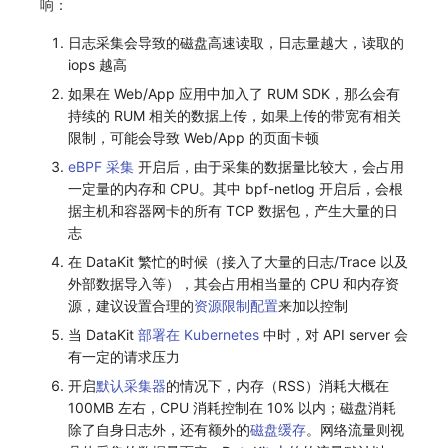
响：
日志采集会导致的磁盘高速读取，日志量越大，读取的
iops 越高
如果在 Web/App 应用中加入了 RUM SDK，那么会有
持续的 RUM 相关的数据上传，如果上传的带宽有相关
限制，可能会导致 Web/App 的页面卡顿
eBPF 采集
开启后，由于采集的数据量比较大，会占用
一定量的内存和 CPU。其中 bpf-netlog 开启后，会根
据主机和容器网卡的所有 TCP 数据包，产生大量的日
志
在 DataKit 繁忙的时候（接入了大量的日志/Trace 以及
外部数据导入等），其会占用相当量的 CPU 和内存资
源，建议设置合理的
资源限制配置
来加以控制
当 DataKit
部署在 Kubernetes
中时，对 API server 会
有一定的请求压力
开启
默认采集器
的情况下，内存（RSS）消耗大概在
100MB 左右，CPU 消耗控制在 10% 以内；磁盘消耗
除了自身日志外，还有额外的
磁盘缓存
。网络流量则视