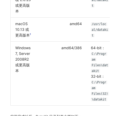
al/dataki
或更高版
t
常见问题
C++
环境变量
事件
工作空间内置 API Key
观测云费用中心服务协议
自定义事件通知模板
Teams
敏感数据脱敏
使用量限制更新
自定义用户访
本
Unity
成员管理
异常追踪
角色管理
观测云移动应用隐私政策
如何配置用户访问监测采样
监控器内部原理
Telegram Bot
工作空间
上传空间图片相关资源
macOS
amd64
/usr/loc
10.13 或
查看器
角色管理
故障中心
Issue
观测云移动 SDK 隐私政策
Hook Resource
工作空间自定义配置
获取图片相关资源
al/dataki
更高版本
1
t
分析看板
API Keys 管理
错误中心
分组管理
数据处理协议（DPA）
Action
属性声明
自定义工作空间绑定信息
Windows
amd64/386
64-bit：
会话重放
Client Token 管理
基础设施
Issue 等级
观测云账号注销须知
FAQ
跨空间授权
修改品牌标识
7, Server
C:\Progr
2008R2
am
用户洞察
黑名单
统一目录
模板管理
观测云费用中心账号注销须知
跨站点授权
工作空间-查询索引信息列表
或更高版
Files\dat
本
akit
数据访问
数据转发
日志
数据查询
观测云 Obsy AI 智能服务使用协议
账号管理
工作空间-索引模板配置
32-bit：
C:\Progr
自建追踪
数据访问
指标
登录映射规则
am
Files(32)
SourceMap
正则表达式
用户访问监测
场景-仪表板
\datakit
自定义环境变量
审计事件
可用性监测
链路追踪