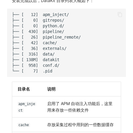
安装完成以后，DataKit 目录列表大概如下：
其他
分享管理
监控
DataKit清单
跨工作空间授权
LLM监测
字段展示权限
管理
敏感数据扫描
快照管理
实验室
DQL 数据查询
SSO 管理
Func 函数
支持中心
账单分析
目录名
说明
免登录 Token
启用了 APM 自动注入功能后，这里
apm_inje
图表图片
用来存放一些依赖文件
ct
存放采集过程中用到的一些数据缓存
cache