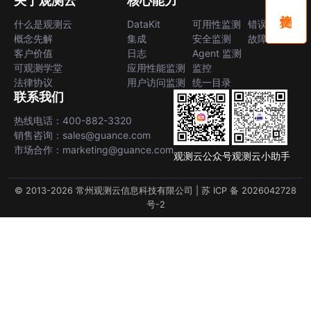
关于观测云
核心能力
什么是观测云
DataKit
可用性监测
错误中心
概念先解
集成
安全监测
故障中心
客户价值
日志
Agent 监测
可观测学堂
应用性能监测
监控
法律协议
用户访问监测
统一目录
联系我们
热线电话：400-882-3320
销售咨询：sales@guance.com
市场合作：marketing@guance.com
观测云公众号
观测云小助手
© 2013-2026 常州观测云信息科技有限公司 |
苏 ICP 备 2026042728
号-2