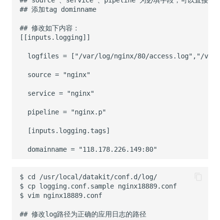
##
添加tag
##
logfiles
=
["/var/log/nginx/80/access.log","/var/
source
=
service
=
pipeline
=
domainname
=
$
cd
$
cp
logging.conf.sample
$
vim
##