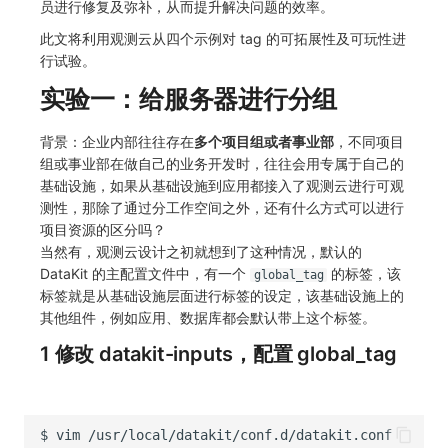
员进行修复及弥补，从而提升解决问题的效率。
SourceMap
分享管理
监控
DataKit清单
此文将利用观测云从四个示例对 tag 的可拓展性及可玩性进
自定义环境变量
跨工作空间授权
LLM监测
行试验。
实验一：给服务器进行分组
其他
字段展示权限
管理
敏感数据扫描
快照管理
背景：企业内部往往存在
多个项目组或者事业部
，不同项目
组或事业部在做自己的业务开发时，往往会用专属于自己的
实验室
DQL 数据查询
基础设施，如果从基础设施到应用都接入了观测云进行可观
测性，那除了通过分工作空间之外，还有什么方式可以进行
SSO 管理
Func 函数
项目资源的区分吗？
当然有，观测云设计之初就想到了这种情况，默认的
支持中心
账单分析
DataKit 的主配置文件中，有一个
的标签，该
global_tag
标签就是从基础设施层面进行标签的设定，该基础设施上的
免登录 Token
其他组件，例如应用、数据库都会默认带上这个标签。
1 修改 datakit-inputs，配置 global_tag
图表图片
$
vim