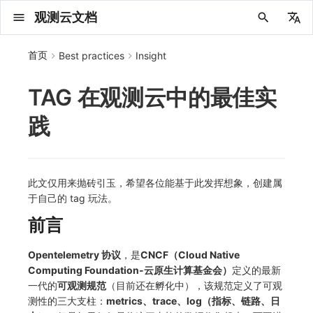
观测云文档
中文
首页
Best practices
Insight
English
TAG 在观测云中的最佳实
2025 年
概念先解
注册免费版
安装并使用 DataKit
更新日志
DQL 查询入口
管理 Pipelines
仪表板
创建/编辑笔记
所有事件
创建错误投递规则
创建 Issue
故障列表
主机
新建实体对象
指标采集
日志采集
数据采集
Web
拨测任务
新建检测规则
数据采集
监控器
账号设置
应用列表
查看器
Obsy Copilot
Agent 管理
OWL CLI
公共请求参数
Func 托管版
数据存储策略
费用结算方式
名词解释
发布历史
公共请求参数
关于内置角色的说明
观测云商业版订阅协议
从官网注册商业版
在 Linux 上安装
2025
主机安装
服务管理
主配置
HTTP API
DBSCAN
PromQL 快速上手
快速开始
列表管理
图表类型
变量查询
快速搭建
绑定内置视图
等级定义
等级定义
类型
总览
数据上报
日志列表
日志索引
关联 Web 应用访问
性能指标
手动安装
Web 应用接入
更新日志
更新日志
更新日志
更新日志
更新日志
更新日志
更新日志
快速开始
更新日志
快速开始
快速开始
Session（会话）
Web
会话热图
SourceMap 配置
数据拦截与修改
API 拨测
官方检测库
语法
官方模板库
应用智能检测
新建 SLO
新建告警策略
钉钉机器人
关键指标
邀请成员
权限清单
Open API
新建转发规则
模版库
创建扫描规则
SAML
Status Page
新建 Agent 监测应用
搜索
保存快照
可观测分析
Agent 创建
手动安装
快速开始
仪表板
未恢复事件列出
频道
故障列表
错误中心
基础设施
实体列表
聚类查询
获取指标集相关信息
应用
拨测任务
监控器
应用
字段管理
列出
DQL 数据异步查询
列出
获取账单计费项消费累计
获取时序趋势图
AWS
一般图表数据返回
基础
计费产生逻辑
费用中心账号结算
注册与版本
2025 年
部署必读
如何开始
部署配置手册
计量数据结构与使用
列出
列出
列出
列出
新建
初始化并获取
列出
获取
列出
有效的等级列表
模版-列出
DQL数据查询
添加映射配置
标识ID导入
apm 服务列出
在线 Datakit 列表
践
2024 年
客户价值
注册商业版
快速创建仪表板
DataKit 安装
DQL 函数
Pipeline 手册
可视化图表
Chart Block 配置说明
未恢复事件
错误列表
管理 Issue
故障详情
容器
实体列表
指标分析
浏览器日志采集
服务
小程序
概览
管理检测规则
查看器
智能监控
偏好设置
查看器
快照
套餐与积分
我的任务
OWL MCP Server
公共响应结构
云账号管理
商业版
常见问题
登录方式
私有化版本说明
公共响应结构
未恢复事件查询
观测云专属版订阅协议
从云厂商注册商业版
在 Windows 上安装
2021~2024
容器安装
状态查看
采集器配置
文档撰写
本地 Func 如何上报自定义高级函数
基础和原理
页面管理
图表配置
对象映射
列表管理
Issue 发现
等级映射
分析看板
拓扑
日志详情
原生直写索引
配置应用性能监测采样
服务拓扑
自动注入
前端框架插件接入
应用接入
快速开始
迁移指南
快速开始
快速开始
快速开始
快速开始
应用接入
快速开始
应用接入
应用接入
View（页面）
移动端
漏斗分析
脚本上传 sourcemap
页面性能
网络路径拨测
自定义创建
内置函数
检测规则
云账单智能监控
管理 SLO
管理告警策略
企业微信机器人
功能菜单
常见问题
管理转发规则
管理扫描规则
OIDC
工单管理
新建 LLM 监测应用
筛选
分享快照
数据检索
Agent 容器安装
自动安装
工具清单
仪表板轮播
获取事件内容
Issue
值班
错误中心规则
资源目录
拓扑图
索引
聚合生成指标
SourceMap
自建节点管理
SLO
全局标签
新建
DQL 数据查询(旧版)
执行外部函数
获取账单信息
生成认证 code
阿里云
拓扑图数据返回
云同步脚本集
计费价格明细
阿里云账号结算
结算与账单
2024 年
如何申请 License
升级商业版
运维FAQ
获取
创建
添加成员
创建
获取
修改
修改ISSUE
创建
模版-获取模版详情
修改映射配置
service map
2023 年
版本区分
开始使用监控器
DataKit 使用
高级函数
视图变量
变更事件
错误规则详情
分析看板
故障分析看板
进程
实体详情
指标管理
小程序日志采集
分析看板
Android
查看器
信号
概览
SLO
其他设置
分析看板
自动化
故障排查
接口签名认证
外部数据源
企业版
账户概览
产品部署
签名认证
拓扑图图表接口
观测云免费版订阅协议
在 macOS 上安装
批量安装
更新
选举配置
Platypus 语法
图表查询
页面管理
通知策略
故障自动分析
网络流
外部索引
应用性能监测关联日志
服务详情
查看器
SSR 框架下接入
远程配置与强制采样
应用接入
快速开始
应用接入
应用接入
应用接入
应用接入
配置说明
应用接入
配置说明
配置说明
Resource（资源）
Webpack 上传 sourcemap
内容安全策略
多步拨测
自定义模板库
主机智能检测
SLO 详情
告警聚合通知模板
飞书机器人
日志延迟可见
FAQ
角色映射
时间控件
资源生成
Agent 服务运维
快速开始
笔记
手动恢复事件
日程
配置管理
数据转发
智能巡检
成员管理
分享
DQL 数据查询
获取账户余额
华为云
亚马逊云账号结算
2023 年
基础设施部署
SSO 管理
使用FAQ
新增
获取
修改
获取
修改
列出
修改
模版-导入自定义系统模版
映射配置列出
此文仅用来抛砖引玉，希望各位能基于此发挥想象，创建属
2022 年
常见问题
开启 APM 链路追踪
DataKit 配置
DQL VS 其它查询语言
报告
智能监控事件
常见问题
日程
值班
数据库
实体类型管理
生成指标
日志查看器
链路
iOS/tvOS/macOS
自建节点管理
执行日志
静默管理
空间设置
任务接入
使用限制
脚本市场
常见问题
支持中心
开始使用
前台账号
单位说明
观测云 SaaS 服务等级协议
在 Kubernetes 上安装
离线安装
DQL 查询
代理配置
内置函数
图表 JSON
故障聚合规则
设备
Electron 应用接入
基于 Uniapp 开发框架的小程序接入
配置说明
应用接入
配置说明
配置说明
配置说明
配置说明
高级场景
配置说明
高级场景
高级场景
Action（操作）
Vite 上传 sourcemap
浏览器拨测
监控器列表
Kubernetes 智能检测
Webhook 自定义
常见问题
维度分析
知识服务
Agent 正向代理配置
工具清单
新版笔记
创建事件
配置管理
数据访问
静默配置
角色管理
删除
同组织 Trace 查询
作废认证 code
腾讯云
华为云账号结算
2022 年
开始安装
管理后台手册
升级观测云
修改
修改
更换空间拥有者
轮换工作空间 Token
列出
批量删除
管理工作空间
模版-删除自定义模版
删除映射配置
于自己的 tag 玩法。
2021 年
DataKit 开发手册
笔记
事件详情
配置管理
配置管理
网络
全景拓扑图
常见问题
BPF 网络日志
错误追踪
HarmonyOS
常见问题
Arbiter
告警策略
MFA 管理
用量统计
请求示例
账单管理
运维手册
管理后台账号
飞书 SSO（OIDC）配置说明
法律声明
以 Kubernetes helm 方式安装
其它命令
DataKit Operator
附加功能
图表链接
Webhook配置
网络路径
采集数据说明
应用数据采集
高级场景
配置说明
高级场景
高级场景
高级场景
高级场景
应用数据采集
框架接入
应用数据采集
故障排查
Long Task（长任务）
恢复监控器
日志智能检测
简单 HTTP 请求
显示列
技能
命令参考
查看器
告警策略
API Key 管理
取消快照/图表分享
Azure
激活产品
容量规划
启用/禁用
启用/禁用
修改
删除
删除
模版-批量删除自定义模版
开关状态设置
前言
2020 年
查看器
常见问题
常见问题
资源目录
错误追踪
Profiling
React Native
通知对象管理
属性声明
Agent 版本历史
OpenAPI SDK
账户管理
扩展使用
工作空间成员
SourceMap 分片上传
数据安全保密协议
Docker 安装
故障排查
其它配置方式
性能基准和优化
事件关联
采样配置
应用数据采集
高级场景
应用数据采集
应用数据采集
应用数据采集
应用数据采集
故障排查
高级场景
故障排查
Error（错误）
运算符
用户访问智能检测
短信
MCP 服务
内置视图
通知对象管理
黑名单
DataWay
删除
删除
批量设置故障 AI 自动分析配置
批量删除
获取开关状态信息
自定义用户访
Opentelemetry 协议
，是
CNCF（Cloud Native
Computing Foundation-云原生计算基金会）
定义的最新
2019 年
内置视图
常见问题
索引
Flutter
常见问题
字段管理
Obscli
公共错误定义
工作空间管理
工作空间
部署版跨站点授权
数据安全协议
Datakit Operator
虚拟互联网接入
用户操作 Action
故障排查
应用数据采集
故障排查
故障排查
故障排查
故障排查
应用数据采集
真值表
语音电话
消息渠道
服务管理
Pipelines
部署方案
修改品牌标识
删除
一代的
可观测规范
（目前还在孵化中），该规范定义了可观
测性的三大支柱：
metrics、trace、log（指标、链路、日
常见问题
跨工作空间索引查询
UniApp
全局标签
场景
常见问题
工作空间 API Key
同组织跨工作空间 Trace 查询
观测云费用中心用户充值协议
性能展示
自定义数据与事件
故障排查
故障排查
事件等级
Slack
Agent 协作（A2A）
服务性能
数据访问
使用量限制查询