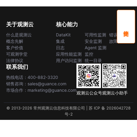
关于观测云
核心能力
什么是观测云
DataKit
可用性监测
错误中心
概念先解
集成
安全监测
故障中心
客户价值
日志
Agent 监测
可观测学堂
应用性能监测
监控
法律协议
用户访问监测
统一目录
联系我们
热线电话：400-882-3320
销售咨询：sales@guance.com
市场合作：marketing@guance.com
观测云公众号
观测云小助手
© 2013-2026 常州观测云信息科技有限公司 |
苏 ICP 备 2026042728
号-2