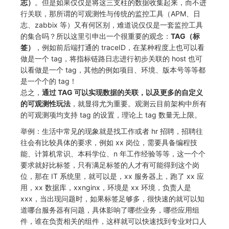
志）
。但是如果仅仅是将这三支柱的数据收集起来，而不进
行关联，那所谓的可观测性与传统的监控工具（APM、日
常见问题
macOS
环境变量
事件
工作空间内置 API Key
观测云费用中心服务协议
自定义 View
自定义事件通知模板
Teams
敏感数据脱敏
使用量限制更新
志、zabbix 等）又有何区别，难道说仅仅是一套监控工具
的集合吗？所以这里引申出一个很重要的观念：
TAG（标
Windows
成员管理
异常追踪
角色管理
观测云移动应用隐私政策
Resource Hook
监控器内部原理
Telegram Bot
工作空间
上传空间图片相关资源
签）
，例如前后端打通的 traceID，在某种程度上也可以看
做是一个 tag，将指标链路日志进行初步关联的 host 也可
C++
角色管理
故障中心
Issue
观测云移动 SDK 隐私政策
WebSocket 长连接采集
工作空间自定义配置
获取图片相关资源
以看做是一个 tag，其他的例如项目、环境、版本号等等都
Unity
API Keys 管理
错误中心
分组管理
数据处理协议（DPA）
是一个个的 tag！
FAQ
属性声明
自定义工作空间绑定信息
总之，
通过 TAG 可以实现数据的关联，以及更多的自定义
查看器
Client Token 管理
基础设施
Issue 等级
观测云账号注销须知
更新日志
跨空间授权
修改品牌标识
的可观测性玩法
，就显得尤为重要。观测云目前架构中所有
的可观测项均支持 tag 的设置，理论上 tag 数量无上限。
分析看板
黑名单
统一目录
模板管理
观测云费用中心账号注销须知
跨站点授权
工作空间-查询索引信息列表
举例：生活中常见的现象就是找工作或者 hr 招聘，招聘往
往会有比较具体的要求，例如 xx 岗位，需要具备编程技
会话重放
数据转发
日志
数据查询
观测云 Obsy AI 智能服务使用协议
账号管理
工作空间-索引模板配置
能、计算机常识、本科学位、n 年工作经验等等，这一个个
要求就好比标签，只有满足标签的人才有可能得到这个岗
用户洞察
数据访问
指标
登录映射规则
位，那在 IT 系统里，就可以是，xx 服务器上，跑了 xx 应
用，xx 数据库，xxnginx，环境是 xx 环境，负责人是
数据访问
正则表达式
用户访问监测
场景-仪表板
xxx，当出现问题时，如果标签足够多，很快速的就可以知
道哪台服务器有问题，具体影响了哪些业务，哪些应用组
自建追踪
审计事件
可用性监测
链路追踪
件，谁在负责相关的组件，这样就可以快速找到专业对口人