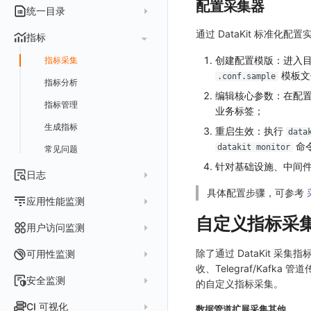
故障详情
配置采集器
常见问题
事件关联
列表管理
绑定内置视图
排行榜
DQL 查询
默认链接
主机
统一目录
常见问题
日程
故障分析看板
页面管理
表格图
PromQL 查询
自定义链接
容器
通过 DataKit 标准化
新建实体对象
指标
配置管理
值班
中国地图
数据源查询
场景示例
进程
类型
实体列表
创建配置模版：进入
指标采集
等级定义
配置管理
世界地图
数据库
分析看板
Containers
模板文
.conf.sample
实体详情
指标分析
Issue 发现
常见问题
等级定义
散点图
编辑核心参数：在配置
网络
Kubernetes
实体类型管理
指标管理
通知策略
业务标签；
等级映射
气泡图
资源目录
总览
Pods
全景拓扑图
生成指标
重启生效：执行
data
故障自动分析
直方图
常见问题
拓扑
数据上报
Services
命
datakit monitor
常见问题
故障聚合规则
矩形树图
网络流
Deployments
针对基础设施、中间
日志
Webhook配置
蜂窝图
设备
Nodes
具体配置步骤，可参考
日志采集
应用性能监测
热力图
网络路径
Replica Sets
自定义指标采
浏览器日志采集
数据采集
用户访问监测
拓扑图
Jobs
小程序日志采集
服务
关联 Web 应用访问
SLO
Web
Cron Jobs
除了通过 DataKit 采集指标
可用性监测
日志查看器
收、Telegraf/Kaf
分析看板
配置应用性能监测采样
性能指标
仪表盘
小程序
Web 应用接入
Daemonset
拨测任务
安全监测
的自定义指标采集。
BPF 网络日志
日志列表
链路
应用性能监测关联日志
服务拓扑
漏斗图
Android
前端框架插件接入
更新日志
Statefulset
概览
API 拨测
新建检测规则
CI 可视化
错误追踪
日志详情
数据管道
扩展采集
其他