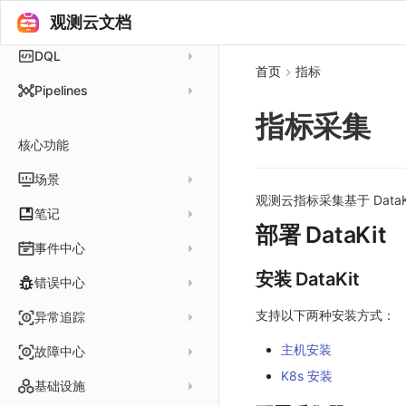
在阿里云云市场开通
开启 APM 链路追踪
在 macOS 上安装
观测云文档
数据查询与处理
DataKit 使用
2021~2024
主机安装
在阿里云海外云市场开通
在 Kubernetes 上安装
DataKit 配置
容器安装
服务管理
DQL
在阿里云云市场开通专属版
首页
指标
以 Kubernetes helm 方式安装
DataKit 开发手册
批量安装
状态查看
主配置
Kubernetes
DQL 查询入口
Pipelines
在 AWS 云市场开通
Docker 安装
离线安装
更新
采集器配置
HTTP API
Helm
DQL 函数
指标采集
管理 Pipelines
在华为云云商店购买
Datakit Operator
DQL 查询
选举配置
文档撰写
Docker
核心功能
高级函数
Pipeline 手册
在微软云云商店购买
其它命令
代理配置
AWS ECS Fargate
DQL VS 其它查询语言
DBSCAN
场景
快速开始
故障排查
DataKit Operator
AWS EKS
观测云指标采集基于 Dat
PromQL 快速上手
本地 Func 如何上报自定义高级函数
基础和原理
仪表板
笔记
虚拟互联网接入
其它配置方式
GCP GKE Autopilot
无数据排查
更新日志
部署 DataKit
Platypus 语法
各数据类别数据处理
可视化图表
列表管理
创建/编辑笔记
事件中心
性能展示
Bug Report 分析
阿里云接入
Asyncprofile
配置综述
内置函数
Grok 模式
视图变量
页面管理
图表类型
Chart Block 配置说明
安装 DataKit
所有事件
错误中心
Datakit Metrics
华为云接入
DDTrace
DCA
附加功能
报告
图表配置
变量查询
历史版本
时序图
未恢复事件
AWS 接入
Flameshot
Git
创建错误投递规则
支持以下两种安装方式：
异常追踪
性能基准和优化
Reference Table
笔记
图表查询
对象映射
柱状图
变更事件
logfwd
配置中心支持
错误列表
创建 Issue
主机安装
故障中心
Offload
查看器
图表 JSON
饼图
简单查询
智能监控事件
logging
错误规则详情
K8s 安装
管理 Issue
故障列表
内置视图
图表链接
快速搭建
概览图
表达式查询
基础设施
事件详情
pyspy
常见问题
分析看板