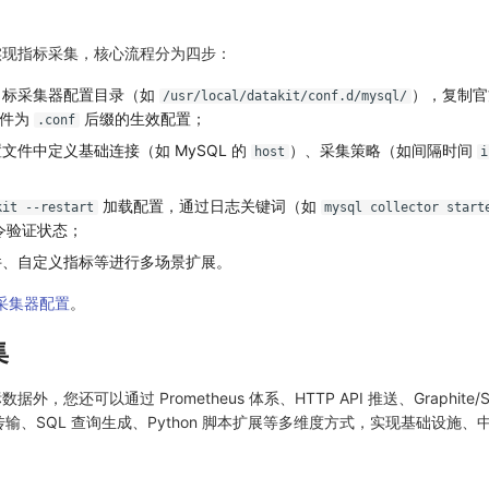
配置实现指标采集，核心流程分为四步：
目标采集器配置目录（如
），复制官
/usr/local/datakit/conf.d/mysql/
件为
后缀的生效配置；
.conf
文件中定义基础连接（如 MySQL 的
）、采集策略（如间隔时间
host
i
加载配置，通过日志关键词（如
kit --restart
mysql collector start
令验证状态；
件、自定义指标等进行多场景扩展。
采集器配置
。
集
数据外，您还可以通过 Prometheus 体系、HTTP API 推送、Graphite/S
ka 管道传输、SQL 查询生成、Python 脚本扩展等多维度方式，实现基础设施