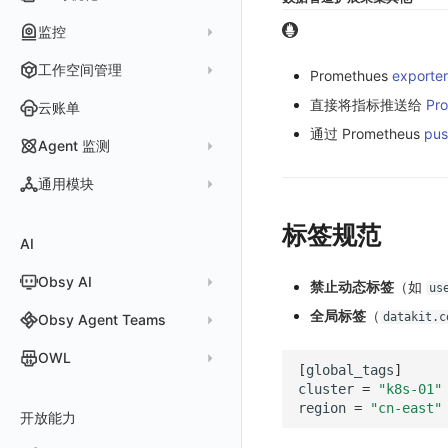
错误追踪
服务详情
手动安装
Java 日志关联链路数据
桑基图
iOS/tvOS/macOS
SSR 框架下接入
应用接入
更新日志
Persistent Volumes
查看器
网络路径拨测
HTTP
管理检测规则
官方检测库
数据采集
索引
监控
Profiling
自动注入
在主机上部署
Python 日志关联链路数据
数据列表
HarmonyOS
Electron 应用接入
远程配置与强制采样
快速开始
更新日志
PVC
自建节点管理
多步拨测
ICMP
信号
自定义创建
查看器
跨工作空间索引查询
日志索引
监控器
查看器
在 Kubernetes 上部署
在主机上部署
工作空间管理
告警统计图
React Native
采集数据说明
应用接入
迁移指南
更新日志
基于 Uniapp 开发框架的小程序接入
Promethues
exporter
常见问题
浏览器拨测
TCP
执行日志
概览
常见问题
原生直写索引
智能监控
官方模板库
列表
在 Kubernetes 上部署
账号设置
监控器总览
直接将指标推送给
Pro
Flutter
采样配置
应用数据采集
配置说明
快速开始
快速开始
更新日志
云账单
WEBSOCKET
Arbiter
外部索引
SLO
检测规则
应用智能检测
详情页
安装 Datakit Operator
通过 Prometheus
pus
偏好设置
文本
UniApp
用户操作 Action
高级场景
应用接入
应用接入
快速开始
更新日志
SDK 初始化
自定义用户访问监测 SDK 采集数据内容
SSL
Agent 监测
语法
SLS Logstore
静默管理
自定义模板库
云账单智能监控
新建 SLO
阈值检测
安装 Helm
其他设置
视频
macOS
自定义数据与事件
应用数据采集
配置说明
配置说明
应用接入
快速开始
更新日志
自定义用户标识
RUM 配置
自定义标签
应用列表
内置函数
通用模块
Elasticsearch
告警策略
监控器列表
主机智能检测
管理 SLO
突变检测
空间设置
图片
Windows
自定义 View
故障排查
高级场景
高级场景
配置说明
应用接入
快速开始
快速开始
用户标识
Log 配置
自定义采集规则
SDK 初始化
SDK 初始化
自定义添加额外的数据TAG
查看器
新建 Agent 监测应用
查看器
OpenSearch
通知对象管理
恢复监控器
Kubernetes 智能检测
SLO 详情
新建告警策略
区间检测
标签规范
MFA 管理
关键指标
命令面板
C++
Resource Hook
应用数据采集
应用数据采集
高级场景
配置说明
应用接入
应用接入
更新日志
全局 Context
自定义添加 Action
Trace 配置
数据采集脱敏
RUM 配置
自定义标签使用
RUM 配置
SDK 初始化
自定义标签与全局上下文
AI
分析看板
新建 LLM 监测应用
快照
搜索
日志易
常见问题
运算符
日志智能检测
管理告警策略
钉钉机器人
区间检测 V2
属性声明
功能菜单
IFrame
Unity
WebSocket 长连接采集
故障排查
故障排查
应用数据采集
高级场景
配置说明
配置说明
快速开始
快速开始
添加自定义 Action
自定义添加 Error
WebView 监测
Log 配置
数据采集自定义规则
Log 配置
数据采集脱敏
RUM 配置
自定义标签使用
SDK 初始化
Obsy AI
筛选
保存快照
火山引擎 TLS
禁止动态标签
（如
真值表
用户访问智能检测
告警聚合通知模板
企业微信机器人
离群检测
us
字段管理
日志延迟可见
仪表板列表
查看器
FAQ
故障排查
应用数据采集
高级场景
高级场景
应用接入
应用接入
快速开始
上报自定义 Error
Trace 配置
数据采集脱敏
Trace 配置
Log 配置
数据采集自定义规则
RUM 配置
自定义标签使用
SDK 初始化
SDK 初始化
动态配置与动态更新地址
动态配置与动态更新地址
时间控件
分享快照
Obsy Copilot
全局标签
（
datakit.c
Obsy Agent Teams
事件等级
飞书机器人
日志检测
全局标签
分析看板
更新日志
故障排查
应用数据采集
应用数据采集
配置说明
配置说明
应用接入
Session（会话）
符号文件上传
WebView 数据监测
Trace 配置
数据采集脱敏
Log 配置
数据采集自定义规则
RUM 配置
RUM 配置
自定义标签使用
小程序 JS SDK 远程配置
URLSession 自定义 Network 采集
维度分析
套餐与积分
可观测分析
Agent 管理
自定义事件通知模板
Webhook 自定义
进程异常检测
OWL
环境变量
会话重放
故障排查
故障排查
框架接入
高级场景
配置说明
View（页面）
隐私与权限说明
Trace 配置
数据采集脱敏
Log 配置
Log 配置
数据采集自定义规则
SDK 初始化
SDK 初始化
动态配置与动态更新地址
动态配置与动态更新地址
自定义标签与 BridgeContext
[
global_tags
]
显示列
数据检索
我的任务
监控器内部原理
简单 HTTP 请求
Agent 创建
基础设施存活检测 V2
Webhook 自定义 Body 模板
cluster
=
"k8s-01"
成员管理
OWL CLI
用户洞察
高级场景
应用数据采集
高级场景
Resource（资源）
Web
Content Provider 设置
符号文件上传
符号文件上传
WebView 数据监测
Trace 配置
数据采集脱敏
Trace 配置
RUM 配置
桌面 UI 框架
RUM 配置
自定义标签
SDK 初始化
region
=
"cn-east"
资源生成
开放能力
自动化
短信
Agent 容器安装
应用性能指标检测
角色管理
OWL MCP Server
邀请成员
手动安装
数据访问
应用数据采集
故障排查
故障排查
Action（操作）
移动端
会话热图
手动兼容接入
WebView 数据监测
WebView 数据监测
Log 配置
WebView2
隐私与数据脱敏
Log 配置
自定义采集规则
RUM 配置
自定义标签使用
如何接入会话重放
Widget Extension 数据采集
原生与 Flutter 混合开发
知识服务