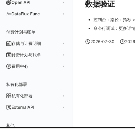
任务接入
语音电话
Agent 服务运维
用户访问指标检测
数据验证
Open API
API Keys 管理
故障排查
权限清单
自动安装
快速开始
自建追踪
故障排查
Long Task（长任务）
漏斗分析
WebView 数据监测
Trace 配置
Electron
自定义标签
Trace 配置
Log 配置
数据采集脱敏
如何接入 canvas 录制
Android 会话重放
Publish Package 相关配置
原生与 React Native 混合开发
用量统计
Slack
Agent 正向代理配置
组合检测
Client Token 管理
Open API
快速开始
工具清单
SourceMap
公共请求参数
Error（错误）
tvOS 数据采集
自定义采集规则
Trace 配置
原生与 Unity 混合开发
故障排除
iOS 会话重放
Android Resource 手动配置
DataFlux Func
控制台：路径：指标 
Agent 版本历史
Teams
技能
可用性数据检测
黑名单
常见问题
工具清单
自定义环境变量
公共响应结构
SourceMap 配置
Flutter 会话重放
Func 托管版
命令行调试：更多详
Obscli
Telegram Bot
MCP 服务
网络数据检测
数据转发
命令参考
付费计划与账单
其他
接口签名认证
脚本上传 sourcemap
React Native 会话重放
云账号管理
消息渠道
外部事件检测
数据访问
新建转发规则
使用限制
数据拦截与修改
Webpack 上传 sourcemap
2026-07-30
2026
存储与计费明细
外部数据源
AWS
Agent 协作（A2A）
基础设施变更检测
正则表达式
管理转发规则
数据转发至 AWS S3
请求示例
Vite 上传 sourcemap
页面性能
脚本市场
阿里云
一般图表数据返回
数据存储策略
付费计划与账单
可编程检测
审计事件
FAQ
模版库
数据转发至华为云 OBS
OpenAPI SDK
内容安全策略
华为云
拓扑图数据返回
基础
折线图
商业版
费用结算方式
费用中心
分享管理
数据转发至阿里云 OSS
公共错误定义
腾讯云
云同步脚本集
饼图
企业版
计费产生逻辑
常见问题
费用中心账号结算
名词解释
跨工作空间授权
数据转发至 Kafka 消息队列
场景
Azure
表格图
如何开启
常见问题
计费价格明细
私有化部署
阿里云账号结算
注册与版本
登录方式
字段展示权限
数据转发至火山引擎 TOS
事件
仪表板
脚本清单
亚马逊云账号结算
结算与账单
私有化部署
账户概览
敏感数据扫描
数据转发至谷歌云 GCS
异常追踪
仪表板轮播
未恢复事件列出
创建
常见问题
阿里云
华为云账号结算
支持中心
发布历史
ExternalAPI
实验室
创建扫描规则
故障中心
笔记
获取事件内容
频道
获取
列出
AWS
云监控（指标数据）
为云资源上报数据添加额外的 Tags
账单管理
私有化版本说明
2025 年
公共请求参数
SSO 管理
管理扫描规则
自定义新建
错误中心
新版笔记
手动恢复事件
Issue
故障列表
删除
获取
列出
列出
华为云
注意事项
AWS 客户端的多种认证方式
账户管理
其他
产品部署
2024 年
公共响应结构
支持中心
SAML
官方规则库
基础设施
查看器
创建事件
日程
值班
错误中心
修改
新建
获取
列出
新建
列出
获取故障 AI 自动分析配置
腾讯云
云监控（指标数据）
云监控（指标数据）
工作空间管理
开始使用
2023 年
部署必读