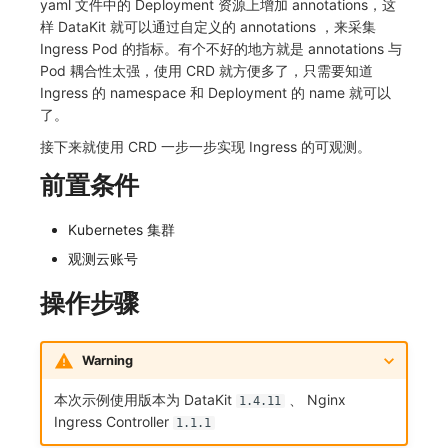
yaml 文件中的 Deployment 资源上增加 annotations，这
样 DataKit 就可以通过自定义的 annotations ，来采集
常见问题
macOS
环境变量
事件
工作空间内置 API Key
观测云费用中心服务协议
自定义 View
自定义事件通知模板
Teams
敏感数据脱敏
使用量限制更新
Ingress Pod 的指标。有个不好的地方就是 annotations 与
Pod 耦合性太强，使用 CRD 就方便多了，只需要知道
Windows
成员管理
异常追踪
角色管理
观测云移动应用隐私政策
Resource Hook
监控器内部原理
Telegram Bot
工作空间
上传空间图片相关资源
Ingress 的 namespace 和 Deployment 的 name 就可以
了。
C++
角色管理
故障中心
Issue
观测云移动 SDK 隐私政策
WebSocket 长连接采集
工作空间自定义配置
获取图片相关资源
接下来就使用 CRD 一步一步实现 Ingress 的可观测。
Unity
API Keys 管理
错误中心
分组管理
数据处理协议（DPA）
FAQ
属性声明
自定义工作空间绑定信息
前置条件
查看器
Client Token 管理
基础设施
Issue 等级
观测云账号注销须知
更新日志
跨空间授权
修改品牌标识
Kubernetes 集群
分析看板
黑名单
统一目录
模板管理
观测云费用中心账号注销须知
跨站点授权
工作空间-查询索引信息列表
观测云账号
会话重放
数据转发
日志
数据查询
观测云 Obsy AI 智能服务使用协议
账号管理
工作空间-索引模板配置
操作步骤
用户洞察
数据访问
指标
登录映射规则
Warning
数据访问
正则表达式
用户访问监测
场景-仪表板
本次示例使用版本为 DataKit
、 Nginx
1.4.11
自建追踪
审计事件
可用性监测
链路追踪
Ingress Controller
1.1.1