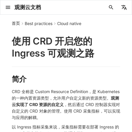
观测云文档
中文
首页
Best practices
Cloud native
English
使用 CRD 开启您的
2025 年
概念先解
注册免费版
安装并使用 DataKit
更新日志
DQL 查询入口
管理 Pipelines
仪表板
创建/编辑笔记
所有事件
创建错误投递规则
创建 Issue
故障列表
主机
新建实体对象
指标采集
日志采集
数据采集
Web
拨测任务
新建检测规则
数据采集
监控器
账号设置
应用列表
查看器
Obsy Copilot
Agent 管理
OWL CLI
公共请求参数
Func 托管版
数据存储策略
费用结算方式
名词解释
发布历史
公共请求参数
关于内置角色的说明
观测云商业版订阅协议
从官网注册商业版
在 Linux 上安装
2025
主机安装
服务管理
主配置
HTTP API
DBSCAN
PromQL 快速上手
快速开始
列表管理
图表类型
变量查询
快速搭建
绑定内置视图
等级定义
等级定义
类型
总览
数据上报
日志列表
日志索引
关联 Web 应用访问
性能指标
手动安装
Web 应用接入
更新日志
更新日志
更新日志
更新日志
更新日志
更新日志
更新日志
快速开始
更新日志
快速开始
快速开始
Session（会话）
Web
会话热图
SourceMap 配置
数据拦截与修改
API 拨测
官方检测库
语法
官方模板库
应用智能检测
新建 SLO
新建告警策略
钉钉机器人
关键指标
邀请成员
权限清单
Open API
新建转发规则
模版库
创建扫描规则
SAML
Status Page
新建 Agent 监测应用
搜索
保存快照
可观测分析
Agent 创建
手动安装
快速开始
仪表板
未恢复事件列出
频道
故障列表
错误中心
基础设施
实体列表
聚类查询
获取指标集相关信息
应用
拨测任务
监控器
应用
字段管理
列出
DQL 数据异步查询
列出
获取账单计费项消费累计
获取时序趋势图
AWS
一般图表数据返回
基础
计费产生逻辑
费用中心账号结算
注册与版本
2025 年
部署必读
如何开始
部署配置手册
计量数据结构与使用
列出
列出
列出
列出
新建
初始化并获取
列出
获取
列出
有效的等级列表
模版-列出
DQL数据查询
添加映射配置
标识ID导入
apm 服务列出
在线 Datakit 列表
Ingress 可观测之路
2024 年
客户价值
注册商业版
快速创建仪表板
DataKit 安装
DQL 函数
Pipeline 手册
可视化图表
Chart Block 配置说明
未恢复事件
错误列表
管理 Issue
故障详情
容器
实体列表
指标分析
浏览器日志采集
服务
小程序
概览
管理检测规则
查看器
智能监控
偏好设置
查看器
快照
套餐与积分
我的任务
OWL MCP Server
公共响应结构
云账号管理
商业版
常见问题
登录方式
私有化版本说明
公共响应结构
未恢复事件查询
观测云专属版订阅协议
从云厂商注册商业版
在 Windows 上安装
2021~2024
容器安装
状态查看
采集器配置
文档撰写
本地 Func 如何上报自定义高级函数
基础和原理
页面管理
图表配置
对象映射
列表管理
Issue 发现
等级映射
分析看板
拓扑
日志详情
原生直写索引
配置应用性能监测采样
服务拓扑
自动注入
前端框架插件接入
应用接入
快速开始
迁移指南
快速开始
快速开始
快速开始
快速开始
应用接入
快速开始
应用接入
应用接入
View（页面）
移动端
漏斗分析
脚本上传 sourcemap
页面性能
网络路径拨测
自定义创建
内置函数
检测规则
云账单智能监控
管理 SLO
管理告警策略
企业微信机器人
功能菜单
常见问题
管理转发规则
管理扫描规则
OIDC
工单管理
新建 LLM 监测应用
筛选
分享快照
数据检索
Agent 容器安装
自动安装
工具清单
仪表板轮播
获取事件内容
Issue
值班
错误中心规则
资源目录
拓扑图
索引
聚合生成指标
SourceMap
自建节点管理
SLO
全局标签
新建
DQL 数据查询(旧版)
执行外部函数
获取账单信息
生成认证 code
阿里云
拓扑图数据返回
云同步脚本集
计费价格明细
阿里云账号结算
结算与账单
2024 年
如何申请 License
升级商业版
运维FAQ
获取
创建
添加成员
创建
获取
修改
修改ISSUE
创建
模版-获取模版详情
修改映射配置
service map
2023 年
版本区分
开始使用监控器
DataKit 使用
高级函数
视图变量
变更事件
错误规则详情
分析看板
故障分析看板
进程
实体详情
指标管理
小程序日志采集
分析看板
Android
查看器
信号
概览
SLO
其他设置
分析看板
自动化
故障排查
接口签名认证
外部数据源
企业版
账户概览
产品部署
签名认证
拓扑图图表接口
观测云免费版订阅协议
在 macOS 上安装
批量安装
更新
选举配置
Platypus 语法
图表查询
页面管理
通知策略
故障自动分析
网络流
外部索引
应用性能监测关联日志
服务详情
查看器
SSR 框架下接入
远程配置与强制采样
应用接入
快速开始
应用接入
应用接入
应用接入
应用接入
配置说明
应用接入
配置说明
配置说明
Resource（资源）
Webpack 上传 sourcemap
内容安全策略
多步拨测
自定义模板库
主机智能检测
SLO 详情
告警聚合通知模板
飞书机器人
日志延迟可见
FAQ
角色映射
时间控件
资源生成
Agent 服务运维
快速开始
笔记
手动恢复事件
日程
配置管理
数据转发
智能巡检
成员管理
分享
DQL 数据查询
获取账户余额
华为云
亚马逊云账号结算
2023 年
基础设施部署
SSO 管理
使用FAQ
新增
获取
修改
获取
修改
列出
修改
模版-导入自定义系统模版
映射配置列出
简介
2022 年
常见问题
开启 APM 链路追踪
DataKit 配置
DQL VS 其它查询语言
报告
智能监控事件
常见问题
日程
值班
数据库
实体类型管理
生成指标
日志查看器
链路
iOS/tvOS/macOS
自建节点管理
执行日志
静默管理
空间设置
任务接入
更新日志
使用限制
脚本市场
常见问题
支持中心
开始使用
前台账号
单位说明
观测云 SaaS 服务等级协议
在 Kubernetes 上安装
离线安装
DQL 查询
代理配置
内置函数
图表 JSON
故障聚合规则
设备
Electron 应用接入
基于 Uniapp 开发框架的小程序接入
配置说明
应用接入
配置说明
配置说明
配置说明
配置说明
高级场景
配置说明
高级场景
高级场景
Action（操作）
Vite 上传 sourcemap
浏览器拨测
监控器列表
Kubernetes 智能检测
Webhook 自定义
常见问题
维度分析
知识服务
Agent 正向代理配置
工具清单
新版笔记
创建事件
配置管理
数据访问
静默配置
角色管理
删除
同组织 Trace 查询
作废认证 code
腾讯云
华为云账号结算
2022 年
开始安装
管理后台手册
升级观测云
修改
修改
更换空间拥有者
轮换工作空间 Token
列出
批量删除
管理工作空间
模版-删除自定义模版
删除映射配置
2021 年
DataKit 开发手册
笔记
事件详情
配置管理
配置管理
网络
全景拓扑图
常见问题
BPF 网络日志
错误追踪
HarmonyOS
常见问题
Arbiter
告警策略
MFA 管理
用量统计
请求示例
账单管理
运维手册
管理后台账号
飞书 SSO（OIDC）配置说明
法律声明
以 Kubernetes helm 方式安装
其它命令
DataKit Operator
附加功能
图表链接
Webhook配置
网络路径
采集数据说明
应用数据采集
高级场景
配置说明
高级场景
高级场景
高级场景
高级场景
应用数据采集
框架接入
应用数据采集
故障排查
Long Task（长任务）
恢复监控器
日志智能检测
简单 HTTP 请求
显示列
技能
命令参考
查看器
告警策略
API Key 管理
取消快照/图表分享
Azure
激活产品
容量规划
启用/禁用
启用/禁用
修改
删除
删除
模版-批量删除自定义模版
开关状态设置
CRD 全称是 Custom Resource Definition，是 Kubernetes
的一种内置资源类型，允许用户自定义新的资源类型。
观测
2020 年
查看器
常见问题
常见问题
资源目录
错误追踪
Profiling
React Native
通知对象管理
属性声明
Agent 版本历史
OpenAPI SDK
账户管理
扩展使用
工作空间成员
SourceMap 分片上传
数据安全保密协议
Docker 安装
故障排查
其它配置方式
性能基准和优化
事件关联
采样配置
应用数据采集
高级场景
应用数据采集
应用数据采集
应用数据采集
应用数据采集
故障排查
高级场景
故障排查
Error（错误）
运算符
用户访问智能检测
短信
MCP 服务
内置视图
通知对象管理
黑名单
DataWay
删除
删除
批量设置故障 AI 自动分析配置
批量删除
获取开关状态信息
自定义用户访
云实现了 CRD 资源的自定义
，然后通过 CRD 控制器实现对
自定义的 CRD 对象的管理。使用 CRD 采集指标，可以实现
2019 年
内置视图
常见问题
索引
Flutter
常见问题
字段管理
Obscli
公共错误定义
工作空间管理
工作空间
部署版跨站点授权
数据安全协议
Datakit Operator
虚拟互联网接入
用户操作 Action
故障排查
应用数据采集
故障排查
故障排查
故障排查
故障排查
应用数据采集
真值表
语音电话
消息渠道
服务管理
Pipelines
部署方案
修改品牌标识
删除
与应用的解耦。
以 Ingress 指标采集来说，采集指标需要在部署 Ingress 的
常见问题
跨工作空间索引查询
UniApp
全局标签
场景
常见问题
工作空间 API Key
同组织跨工作空间 Trace 查询
观测云费用中心用户充值协议
性能展示
自定义数据与事件
故障排查
故障排查
事件等级
Slack
Agent 协作（A2A）
服务性能
数据访问
使用量限制查询