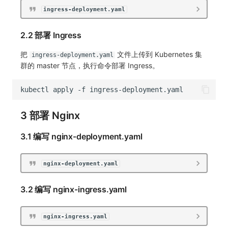
ingress-deployment.yaml
2.2 部署 Ingress
把
文件上传到 Kubernetes 集
ingress-deployment.yaml
群的 master 节点，执行命令部署 Ingress。
kubectl
apply
-f
3 部署 Nginx
3.1 编写 nginx-deployment.yaml
nginx-deployment.yaml
3.2 编写 nginx-ingress.yaml
nginx-ingress.yaml