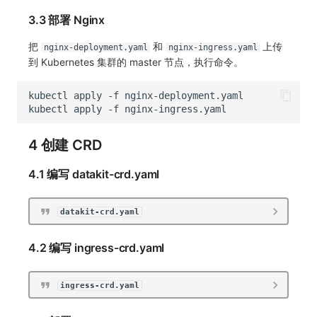
3.3 部署 Nginx
把
和
上传
nginx-deployment.yaml
nginx-ingress.yaml
到 Kubernetes 集群的 master 节点，执行命令。
kubectl
apply
-f
kubectl
apply
-f
4 创建 CRD
4.1 编写 datakit-crd.yaml
datakit-crd.yaml
4.2 编写 ingress-crd.yaml
ingress-crd.yaml