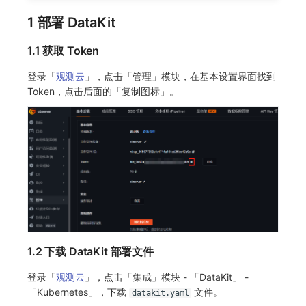
SourceMap
分享管理
监控
DataKit清单
1 部署 DataKit
自定义环境变量
跨工作空间授权
LLM监测
1.1 获取 Token
其他
字段展示权限
管理
登录「
观测云
」，点击「管理」模块，在基本设置界面找到
Token，点击后面的「复制图标」。
敏感数据扫描
快照管理
实验室
DQL 数据查询
SSO 管理
Func 函数
支持中心
账单分析
免登录 Token
图表图片
1.2 下载 DataKit 部署文件
登录「
观测云
」，点击「集成」模块 - 「DataKit」 -
「Kubernetes」，下载
文件。
datakit.yaml