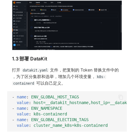
1.3 部署 DataKit
打开
文件，把复制的 Token 替换文件中的
datakit.yaml
，为了区分集群和选举，增加几个环境变量，
k8s-
可以自己定义。
containerd
-
name
:
ENV_GLOBAL_HOST_TAGS
value
:
host=__datakit_hostname,host_ip=__datakit_
-
name
:
ENV_NAMESPACE
value
:
k8s-containerd
-
name
:
ENV_GLOBAL_ELECTION_TAGS
value
:
cluster_name_k8s=k8s-containerd