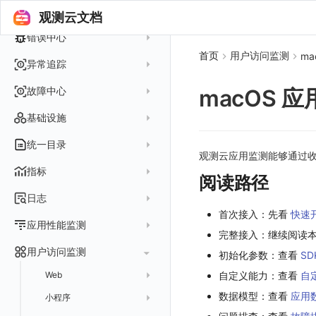
Platypus 语法
各数据类别数据处理
可视化图表
列表管理
创建/编辑笔记
事件中心
性能展示
Bug Report 分析
阿里云接入
Asyncprofile
配置综述
观测云文档
内置函数
Grok 模式
视图变量
页面管理
图表类型
Chart Block 配置说明
所有事件
错误中心
Datakit Metrics
华为云接入
DDTrace
DCA
附加功能
报告
图表配置
变量查询
历史版本
时序图
首页
用户访问监测
ma
未恢复事件
AWS 接入
Flameshot
Git
创建错误投递规则
异常追踪
性能基准和优化
Reference Table
笔记
图表查询
对象映射
柱状图
变更事件
logfwd
配置中心支持
错误列表
创建 Issue
故障中心
macOS 
Offload
查看器
图表 JSON
饼图
简单查询
智能监控事件
logging
错误规则详情
管理 Issue
故障列表
内置视图
图表链接
快速搭建
概览图
表达式查询
基础设施
事件详情
pyspy
常见问题
分析看板
故障详情
常见问题
事件关联
列表管理
绑定内置视图
排行榜
DQL 查询
默认链接
主机
统一目录
常见问题
日程
观测云应用监测能够通过收集
故障分析看板
页面管理
表格图
PromQL 查询
自定义链接
容器
新建实体对象
指标
配置管理
阅读路径
值班
中国地图
数据源查询
场景示例
进程
类型
实体列表
指标采集
日志
等级定义
配置管理
世界地图
数据库
分析看板
Containers
实体详情
首次接入：先看
快速
指标分析
日志采集
Issue 发现
应用性能监测
常见问题
等级定义
散点图
网络
Kubernetes
完整接入：继续阅读
实体类型管理
指标管理
浏览器日志采集
通知策略
数据采集
等级映射
用户访问监测
气泡图
资源目录
总览
Pods
初始化参数：查看
SD
全景拓扑图
生成指标
小程序日志采集
服务
关联 Web 应用访问
故障自动分析
直方图
Web
自定义能力：查看
自
常见问题
拓扑
数据上报
Services
常见问题
日志查看器
分析看板
配置应用性能监测采样
性能指标
故障聚合规则
数据模型：查看
应用
矩形树图
小程序
Web 应用接入
网络流
Deployments
BPF 网络日志
日志列表
链路
应用性能监测关联日志
服务拓扑