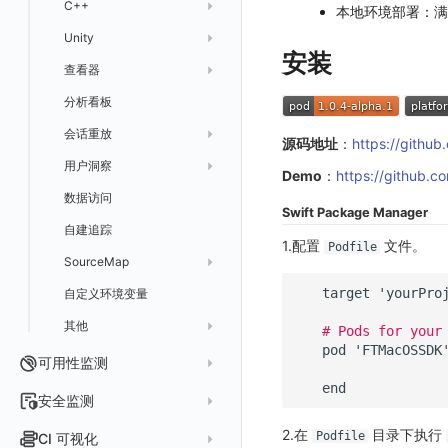
IFrame
C++
更新日志
手动兼容接入
WebView 数据监测
WebView 数据监测
Widget Extension 数据采集
原生与 Flutter 混合开发
本地环境部署：满
仪表板列表
Unity
快速开始
快速开始
WebView 数据监测
Publish Package 相关配置
原生与 React Native 混合开发
安装
查看器
应用接入
应用接入
快速开始
tvOS 数据采集
Android Resource 手动配置
分析看板
配置说明
配置说明
应用接入
Session（会话）
会话重放
框架接入
高级场景
配置说明
View（页面）
SDK 初始化
SDK 初始化
源码地址
：
https://githu
用户洞察
高级场景
应用数据采集
高级场景
Resource（资源）
Web
RUM 配置
桌面 UI 框架
RUM 配置
自定义标签
SDK 初始化
Demo
：
https://github.
数据访问
应用数据采集
故障排查
故障排查
Action（操作）
移动端
会话热图
Log 配置
WebView2
隐私与数据脱敏
Log 配置
自定义采集规则
RUM 配置
自定义标签使用
如何接入会话重放
Swift Package Manager
自建追踪
故障排查
Long Task（长任务）
漏斗分析
Trace 配置
Electron
自定义标签
Trace 配置
Log 配置
数据采集脱敏
如何接入 canvas 录制
Android 会话重放
1.配置
文件。
Podfile
SourceMap
Error（错误）
自定义采集规则
Trace 配置
原生与 Unity 混合开发
故障排除
iOS 会话重放
target
'
yourPro
自定义环境变量
SourceMap 配置
Flutter 会话重放
其他
脚本上传 sourcemap
React Native 会话重放
# Pods for your
pod
'
FTMacOSSDK
数据拦截与修改
Webpack 上传 sourcemap
可用性监测
end
Vite 上传 sourcemap
页面性能
拨测任务
安全监测
内容安全策略
概览
API 拨测
新建检测规则
2.在
目录下执行
Podfile
CI 可视化