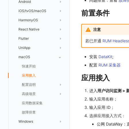
问题排查：查看
故障
Webhook配置
蜂窝图
Android
前端框架插件接入
更新日志
设备
Nodes
错误追踪
日志详情
错误追踪
服务详情
手动安装
Java 日志关联链路数据
热力图
iOS/tvOS/macOS
SSR 框架下接入
应用接入
更新日志
前置条件
网络路径
Replica Sets
索引
Profiling
自动注入
在主机上部署
Python 日志关联链路数据
拓扑图
HarmonyOS
Electron 应用接入
远程配置与强制采样
快速开始
更新日志
Jobs
跨工作空间索引查询
日志索引
查看器
在 Kubernetes 上部署
在主机上部署
SLO
React Native
采集数据说明
应用接入
迁移指南
更新日志
基于 Uniapp 开发框架的小程序接入
注意
Cron Jobs
常见问题
原生直写索引
列表
在 Kubernetes 上部署
仪表盘
Flutter
采样配置
应用数据采集
配置说明
快速开始
快速开始
更新日志
Daemonset
若已开通
RUM Headles
外部索引
详情页
安装 Datakit Operator
漏斗图
UniApp
用户操作 Action
高级场景
应用接入
应用接入
快速开始
更新日志
SDK 初始化
自定义用户访问监测 SDK 采集数据内容
Statefulset
SLS Logstore
安装 Helm
桑基图
安装
DataKit
;
macOS
自定义数据与事件
应用数据采集
配置说明
配置说明
应用接入
快速开始
更新日志
自定义用户标识
RUM 配置
自定义标签
Persistent Volumes
Elasticsearch
配置
RUM 采集器
数据列表
自定义 View
故障排查
高级场景
高级场景
配置说明
应用接入
快速开始
快速开始
用户标识
Log 配置
自定义采集规则
SDK 初始化
SDK 初始化
自定义添加额外的数据TAG
PVC
OpenSearch
告警统计图
Resource Hook
应用数据采集
应用数据采集
高级场景
配置说明
应用接入
应用接入
全局 Context
自定义添加 Action
Trace 配置
数据采集脱敏
RUM 配置
自定义标签使用
RUM 配置
SDK 初始化
自定义标签与全局上下文
应用接入
日志易
监控器总览
WebSocket 长连接采集
故障排查
故障排查
应用数据采集
高级场景
配置说明
配置说明
添加自定义 Action
自定义添加 Error
WebView 监测
Log 配置
数据采集自定义规则
Log 配置
数据采集脱敏
RUM 配置
自定义标签使用
SDK 初始化
火山引擎 TLS
进入
用户访问监测 > 新
文本
FAQ
故障排查
应用数据采集
高级场景
高级场景
上报自定义 Error
Trace 配置
数据采集脱敏
Trace 配置
Log 配置
数据采集自定义规则
RUM 配置
自定义标签使用
SDK 初始化
SDK 初始化
动态配置与动态更新地址
动态配置与动态更新地址
输入应用名称；
视频
更新日志
故障排查
应用数据采集
应用数据采集
符号文件上传
WebView 数据监测
Trace 配置
数据采集脱敏
Log 配置
数据采集自定义规则
RUM 配置
RUM 配置
自定义标签使用
小程序 JS SDK 远程配置
URLSession 自定义 Network 采集
输入应用 ID；
图片
故障排查
故障排查
隐私与权限说明
Trace 配置
数据采集脱敏
Log 配置
Log 配置
数据采集自定义规则
动态配置与动态更新地址
动态配置与动态更新地址
自定义标签与 BridgeContext
选择应用接入方式：
命令面板
Windows
Content Provider 设置
符号文件上传
符号文件上传
WebView 数据监测
Trace 配置
数据采集脱敏
Trace 配置
公网 DataWay