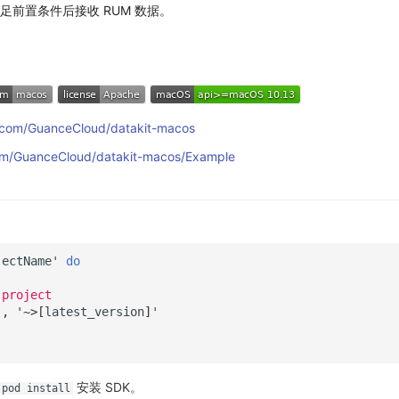
足前置条件后接收 RUM 数据。
b.com/GuanceCloud/datakit-macos
com/GuanceCloud/datakit-macos/Example
jectName
'
do
 project
'
,
'
~>
[
latest_version
]
'
安装 SDK。
pod install