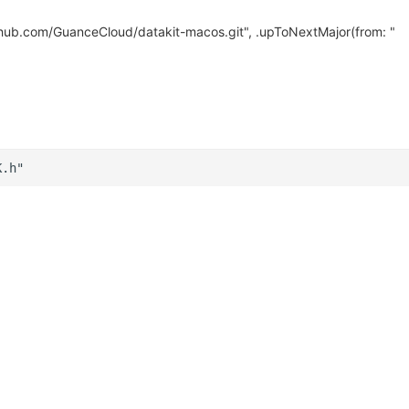
ithub.com/GuanceCloud/datakit-macos.git", .upToNextMajor(from: "