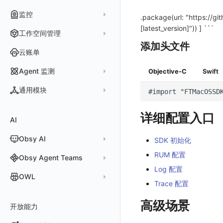
查看器
网络路径拨测
HTTP
管理检测规则
官方检测库
数据采集
监控
.package(url: "https://g
自建节点管理
多步拨测
ICMP
信号
自定义创建
查看器
[latest_version]")) ] ```
监控器
工作空间管理
常见问题
浏览器拨测
TCP
执行日志
概览
添加头文件
智能监控
官方模板库
账号设置
云账单
WEBSOCKET
Arbiter
SLO
检测规则
应用智能检测
偏好设置
SSL
Agent 监测
Objective-C
Swift
语法
静默管理
自定义模板库
云账单智能监控
新建 SLO
阈值检测
其他设置
应用列表
内置函数
通用模块
告警策略
监控器列表
主机智能检测
管理 SLO
突变检测
空间设置
查看器
新建 Agent 监测应用
查看器
通知对象管理
恢复监控器
Kubernetes 智能检测
SLO 详情
新建告警策略
区间检测
MFA 管理
关键指标
详细配置入口
AI
分析看板
新建 LLM 监测应用
快照
搜索
常见问题
运算符
日志智能检测
管理告警策略
钉钉机器人
区间检测 V2
属性声明
功能菜单
Obsy AI
筛选
保存快照
SDK 初始化
真值表
用户访问智能检测
告警聚合通知模板
企业微信机器人
离群检测
字段管理
日志延迟可见
时间控件
分享快照
RUM 配置
Obsy Copilot
Obsy Agent Teams
事件等级
飞书机器人
日志检测
全局标签
Log 配置
维度分析
套餐与积分
可观测分析
Agent 管理
自定义事件通知模板
Webhook 自定义
进程异常检测
OWL
环境变量
Trace 配置
显示列
数据检索
我的任务
监控器内部原理
简单 HTTP 请求
Agent 创建
基础设施存活检测 V2
Webhook 自定义 Body 模板
成员管理
OWL CLI
高级场景
资源生成
开放能力
自动化
短信
Agent 容器安装
应用性能指标检测
角色管理
OWL MCP Server
邀请成员
手动安装
知识服务
任务接入
语音电话
Agent 服务运维
用户访问指标检测