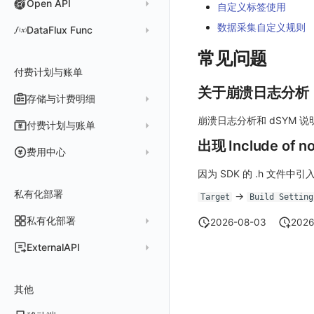
Open API
API Keys 管理
故障排查
权限清单
自动安装
快速开始
自定义标签使用
用量统计
Slack
Agent 正向代理配置
组合检测
Client Token 管理
更新日志
Open API
快速开始
工具清单
公共请求参数
数据采集自定义规则
DataFlux Func
Agent 版本历史
Teams
技能
可用性数据检测
黑名单
常见问题
工具清单
公共响应结构
Func 托管版
常见问题
Obscli
Telegram Bot
MCP 服务
网络数据检测
数据转发
命令参考
付费计划与账单
接口签名认证
云账号管理
消息渠道
外部事件检测
关于崩溃日志分析
数据访问
新建转发规则
使用限制
存储与计费明细
外部数据源
AWS
Agent 协作（A2A）
基础设施变更检测
正则表达式
管理转发规则
数据转发至 AWS S3
请求示例
崩溃日志分析和 dSYM 
脚本市场
阿里云
一般图表数据返回
数据存储策略
付费计划与账单
可编程检测
审计事件
FAQ
模版库
数据转发至华为云 OBS
OpenAPI SDK
华为云
拓扑图数据返回
基础
折线图
出现 Include of n
商业版
费用结算方式
费用中心
分享管理
数据转发至阿里云 OSS
公共错误定义
腾讯云
云同步脚本集
饼图
企业版
计费产生逻辑
常见问题
费用中心账号结算
因为 SDK 的 .h 文件中
名词解释
跨工作空间授权
数据转发至 Kafka 消息队列
场景
Azure
表格图
如何开启
常见问题
计费价格明细
私有化部署
阿里云账号结算
注册与版本
->
登录方式
Target
Build Setting
字段展示权限
数据转发至火山引擎 TOS
事件
仪表板
脚本清单
亚马逊云账号结算
结算与账单
私有化部署
账户概览
2026-08-03
2026
敏感数据扫描
数据转发至谷歌云 GCS
异常追踪
仪表板轮播
未恢复事件列出
创建
常见问题
阿里云
华为云账号结算
支持中心
发布历史
ExternalAPI
实验室
创建扫描规则
故障中心
笔记
获取事件内容
频道
获取
列出
AWS
云监控（指标数据）
为云资源上报数据添加额外的 Tags
账单管理
私有化版本说明
2025 年
公共请求参数
SSO 管理
管理扫描规则
自定义新建
错误中心
新版笔记
手动恢复事件
Issue
故障列表
删除
获取
列出
列出
华为云
注意事项
AWS 客户端的多种认证方式
账户管理
其他
产品部署
2024 年
公共响应结构
支持中心
SAML
官方规则库
基础设施
查看器
创建事件
日程
值班
错误中心
修改
新建
获取
列出
新建
列出
获取故障 AI 自动分析配置
腾讯云
云监控（指标数据）
云监控（指标数据）
工作空间管理
开始使用
2023 年
部署必读