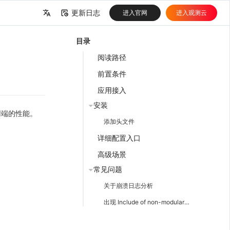
更新日志
进入官网
进入观测云
中文
目录
English
阅读路径
前置条件
应用接入
安装
用端的性能。
添加头文件
详细配置入口
高级场景
常见问题
关于崩溃日志分析
出现 Include of non-modular header inside framework module 报错