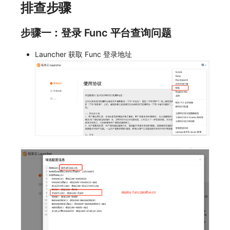
排查步骤
常见问题
macOS
环境变量
事件
切换拨测中心
工作空间内置 API Key
观测云费用中心服务协议
自定义 View
自定义事件通知模板
Teams
敏感数据脱敏
使用量限制更新
步骤一：登录 Func 平台查询问题
Windows
成员管理
异常追踪
华为云更改 OpenSearch 磁盘类型
角色管理
观测云移动应用隐私政策
Resource Hook
监控器内部原理
Telegram Bot
工作空间
上传空间图片相关资源
Launcher 获取 Func 登录地址
C++
角色管理
故障中心
配置数据转发
Issue
观测云移动 SDK 隐私政策
WebSocket 长连接采集
工作空间自定义配置
获取图片相关资源
Unity
API Keys 管理
错误中心
离线环境模版更新
分组管理
数据处理协议（DPA）
FAQ
属性声明
自定义工作空间绑定信息
查看器
Client Token 管理
基础设施
管理空间索引配置
Issue 等级
观测云账号注销须知
更新日志
跨空间授权
修改品牌标识
分析看板
黑名单
统一目录
通过 iframe 实现页面嵌套
模板管理
观测云费用中心账号注销须知
跨站点授权
工作空间-查询索引信息列表
会话重放
数据转发
日志
观测云集群备份和恢复
数据查询
观测云 Obsy AI 智能服务使用协议
账号管理
工作空间-索引模板配置
用户洞察
数据访问
指标
可靠性验证
登录映射规则
数据访问
正则表达式
用户访问监测
Studio 自观测配置与指标说明
场景-仪表板
自建追踪
审计事件
可用性监测
自定义前端配色
链路追踪