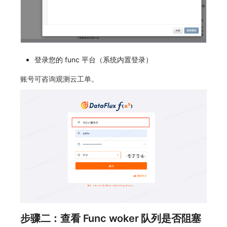
SourceMap
分享管理
监控
自定义前端语言
DataKit清单
自定义环境变量
跨工作空间授权
LLM监测
后台管理忘记admin用户密码
其他
字段展示权限
管理
使用阿里云 ECI 弹性伸缩 kodo-x
登录您的 func 平台（系统内置登录）
敏感数据扫描
快照管理
Kodo-X 拆分
账号可咨询观测云工单。
实验室
DQL 数据查询
切换 HTTPS 访问
SSO 管理
Func 函数
短信模板配置说明
支持中心
账单分析
统一目录全景拓扑图配置说明
免登录 Token
图表图片
步骤二：查看 Func woker 队列是否阻塞