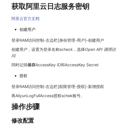
获取阿里云日志服务密钥
常见问题
macOS
环境变量
事件
工作空间内置 API Key
观测云费用中心服务协议
自定义 View
自定义事件通知模板
Teams
敏感数据脱敏
使用量限制更新
阿里云官方文档
Windows
成员管理
异常追踪
角色管理
观测云移动应用隐私政策
Resource Hook
监控器内部原理
Telegram Bot
工作空间
上传空间图片相关资源
创建用户
C++
角色管理
故障中心
Issue
观测云移动 SDK 隐私政策
WebSocket 长连接采集
工作空间自定义配置
获取图片相关资源
登录RAM访问控制-左边栏[身份管理-用户]-创建用户
Unity
API Keys 管理
错误中心
分组管理
数据处理协议（DPA）
FAQ
属性声明
自定义工作空间绑定信息
创建用户，设置为登录名称scheck，选择
Open API 调用访
问
查看器
Client Token 管理
基础设施
Issue 等级
观测云账号注销须知
更新日志
跨空间授权
修改品牌标识
同时记得
保存
AccessKey ID和AccessKey Secret
分析看板
黑名单
统一目录
模板管理
观测云费用中心账号注销须知
跨站点授权
工作空间-查询索引信息列表
授权
会话重放
数据转发
日志
数据查询
观测云 Obsy AI 智能服务使用协议
账号管理
工作空间-索引模板配置
登录RAM访问控制-左边栏[权限管理-授权]-新增授权
用户洞察
数据访问
指标
登录映射规则
将AliyunLogFullAccess授权schek账号。
操作步骤
数据访问
正则表达式
用户访问监测
场景-仪表板
自建追踪
审计事件
可用性监测
链路追踪
修改配置