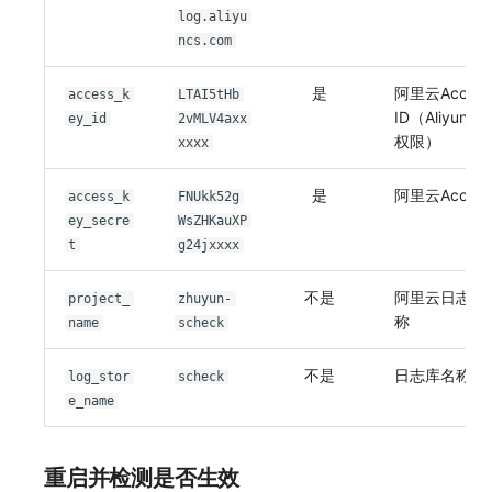
log.aliyu
ncs.com
是
阿里云Access
access_k
LTAI5tHb
ID（AliyunLog
ey_id
2vMLV4axx
权限）
xxxx
是
阿里云AccessK
access_k
FNUkk52g
ey_secre
WsZHKauXP
t
g24jxxxx
不是
阿里云日志系
project_
zhuyun-
称
name
scheck
不是
日志库名称
log_stor
scheck
e_name
重启并检测是否生效