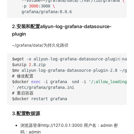
--volume
=
~/grafana/data/:/var/lib/grafana
\
-p
3000
:3000
\
2.安装和配置aliyun-log-grafana-datasource-
plugin
~/grafana/data/为持久化路径
$wget
-o
aliyun-log-grafana-datasource-plugin-maste
$unzip
2
$mv
aliyun-log-grafana-datasource-plugin-2.8
# 修改配置
$docker
exec
-i
grafana
sed
-i
'/;allow_loading_un
'
# 重启容器
$docker
restart
3.配置数据源
浏览器登录http://127.0.0.1:3000 用户名：admin 密
码：admin