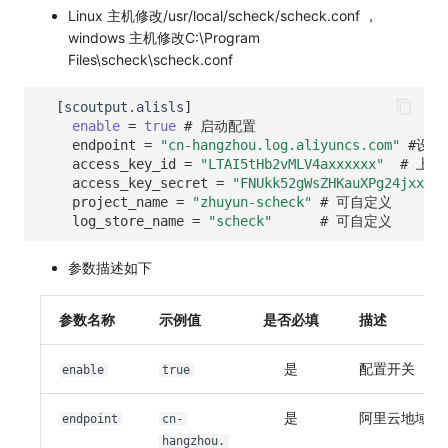
SourceMap
分享管理
监控
DataKit清单
Linux 主机修改/usr/local/scheck/scheck.conf ，
windows 主机修改C:\Program
自定义环境变量
跨工作空间授权
LLM监测
Files\scheck\scheck.conf
其他
字段展示权限
管理
[
scoutput.alisls
]
enable
=
true
# 启动配置
敏感数据扫描
快照管理
endpoint
=
"cn-hangzhou.log.aliyuncs.com"
#设置
access_key_id
=
"LTAI5tHb2vMLV4axxxxxx"
# 上
access_key_secret
=
"FNUkk52gWsZHKauXPg24jxxxx"
实验室
DQL 数据查询
project_name
=
"zhuyun-scheck"
# 可自定义
log_store_name
=
"scheck"
# 可自定义
SSO 管理
Func 函数
参数描述如下
支持中心
账单分析
免登录 Token
参数名称
示例值
是否必填
描述
图表图片
是
配置开关
enable
true
是
阿里云地域
endpoint
cn-
hangzhou.