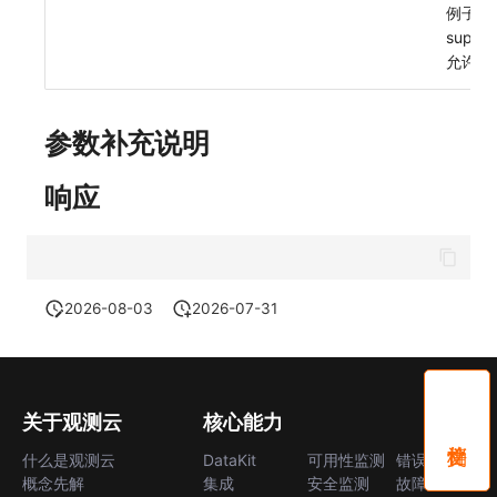
例子:
常见问题
macOS
环境变量
事件
使用量限制更新
观测云费用中心服务协议
自定义 View
自定义事件通知模板
Teams
敏感数据脱敏
supper
允许为空:
Windows
成员管理
异常追踪
上传空间图片相关资源
观测云移动应用隐私政策
Resource Hook
监控器内部原理
Telegram Bot
工作空间
C++
角色管理
故障中心
获取图片相关资源
观测云移动 SDK 隐私政策
WebSocket 长连接采集
工作空间自定义配置
参数补充说明
Unity
API Keys 管理
错误中心
自定义工作空间绑定信息
数据处理协议（DPA）
FAQ
属性声明
响应
查看器
Client Token 管理
基础设施
修改品牌标识
观测云账号注销须知
更新日志
跨空间授权
分析看板
黑名单
统一目录
工作空间-查询索引信息列表
观测云费用中心账号注销须知
跨站点授权
2026-08-03
2026-07-31
会话重放
数据转发
日志
工作空间-索引模板配置
观测云 Obsy AI 智能服务使用协议
账号管理
用户洞察
数据访问
指标
数据访问
正则表达式
用户访问监测
关于观测云
核心能力
什么是观测云
DataKit
可用性监测
错误中心
自建追踪
审计事件
可用性监测
概念先解
集成
安全监测
故障中心