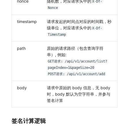
nonce
随机数，对应请求头中的
X-Df-
Nonce
常见问题
macOS
环境变量
事件
使用量限制更新
观测云费用中心服务协议
自定义 View
自定义事件通知模板
Teams
敏感数据脱敏
Windows
成员管理
异常追踪
上传空间图片相关资源
观测云移动应用隐私政策
Resource Hook
监控器内部原理
Telegram Bot
工作空间
timestamp
请求发起的时间点对应的时间戳，秒
级单位，对应请求头中的
X-Df-
C++
角色管理
故障中心
获取图片相关资源
观测云移动 SDK 隐私政策
WebSocket 长连接采集
工作空间自定义配置
Timestamp
Unity
API Keys 管理
错误中心
自定义工作空间绑定信息
数据处理协议（DPA）
FAQ
属性声明
path
原始的请求路径（包含查询字符
串）, 例如:
查看器
Client Token 管理
基础设施
修改品牌标识
观测云账号注销须知
更新日志
跨空间授权
GET请求: /api/v1/account/list?
pageIndex=1&pageSize=20
分析看板
黑名单
统一目录
工作空间-查询索引信息列表
观测云费用中心账号注销须知
跨站点授权
POST请求: /api/v1/account/add
会话重放
数据转发
日志
工作空间-索引模板配置
观测云 Obsy AI 智能服务使用协议
账号管理
body
请求中原始的 body 信息，无 body
时，body 默认为空字符串，并参与
用户洞察
数据访问
指标
签名计算
数据访问
正则表达式
用户访问监测
自建追踪
审计事件
可用性监测
签名计算逻辑