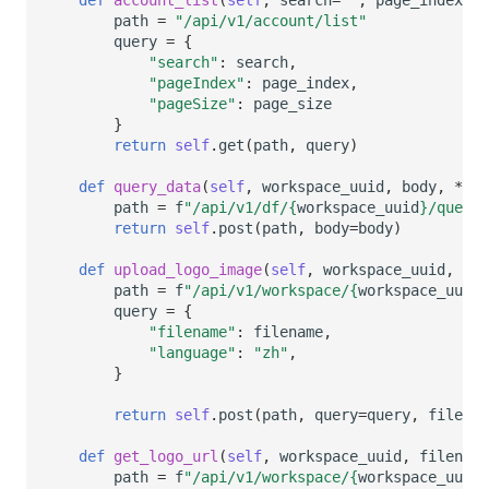
path
=
"/api/v1/account/list"
query
=
{
"search"
:
search
,
"pageIndex"
:
page_index
,
"pageSize"
:
page_size
}
return
self
.
get
(
path
,
query
)
def
query_data
(
self
,
workspace_uuid
,
body
,
**
kw
path
=
f
"/api/v1/df/
{
workspace_uuid
}
/query_
return
self
.
post
(
path
,
body
=
body
)
def
upload_logo_image
(
self
,
workspace_uuid
,
fil
path
=
f
"/api/v1/workspace/
{
workspace_uuid
}
query
=
{
"filename"
:
filename
,
"language"
:
"zh"
,
}
return
self
.
post
(
path
,
query
=
query
,
filepat
def
get_logo_url
(
self
,
workspace_uuid
,
filename
path
=
f
"/api/v1/workspace/
{
workspace_uuid
}