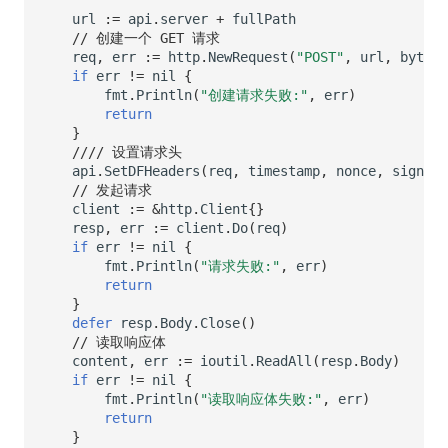
url
:=
api
.
server
+
fullPath
// 创建一个 GET 请求
req
,
err
:=
http
.
NewRequest
(
"POST"
,
url
,
bytes
.
if
err
!=
nil
{
fmt
.
Println
(
"创建请求失败:"
,
err
)
return
}
//// 设置请求头
api
.
SetDFHeaders
(
req
,
timestamp
,
nonce
,
sign
)
// 发起请求
client
:=
&
http
.
Client
{}
resp
,
err
:=
client
.
Do
(
req
)
if
err
!=
nil
{
fmt
.
Println
(
"请求失败:"
,
err
)
return
}
defer
resp
.
Body
.
Close
()
// 读取响应体
content
,
err
:=
ioutil
.
ReadAll
(
resp
.
Body
)
if
err
!=
nil
{
fmt
.
Println
(
"读取响应体失败:"
,
err
)
return
}