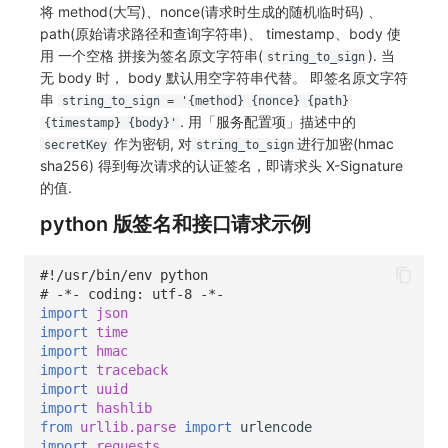
SourceMap
分享管理
监控
将 method(大写)、nonce(请求时生成的随机临时码) 、
path(原始请求路径和查询字符串)、 timestamp、body 使
自定义环境变量
跨工作空间授权
LLM监测
用 一个空格 拼接为签名原文字符串(
). 当
string_to_sign
无 body 时， body 默认用空字符串代替。 即签名原文字符
其他
字段展示权限
管理
串
string_to_sign = '{method} {nonce} {path}
. 用「服务配置项」描述中的
{timestamp} {body}'
敏感数据扫描
快照管理
作为密钥, 对
进行加密(hmac
secretKey
string_to_sign
sha256) 得到每次请求的认证签名，即请求头 X-Signature
实验室
DQL 数据查询
的值.
python 版签名和接口请求示例
SSO 管理
Func 函数
支持中心
账单分析
#!/usr/bin/env python
# -*- coding: utf-8 -*-
免登录 Token
import
json
import
time
import
hmac
图表图片
import
traceback
import
uuid
import
hashlib
from
urllib.parse
import
urlencode
import
requests