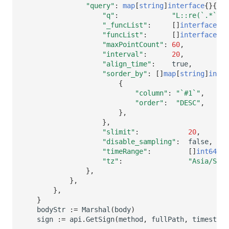
"query"
:
map
[
string
]
interface
{}{
"q"
:
"L::re(`.*`):
"_funcList"
:
[]
interface
{}{
"funcList"
:
[]
interface
{}{
"maxPointCount"
:
60
,
"interval"
:
20
,
"align_time"
:
true
,
"sorder_by"
:
[]
map
[
string
]
inter
{
"column"
:
"`#1`"
,
"order"
:
"DESC"
,
},
},
"slimit"
:
20
,
"disable_sampling"
:
false
,
"timeRange"
:
[]
int64
{
17
"tz"
:
"Asia/Shan
},
},
},
}
bodyStr
:=
Marshal
(
body
)
sign
:=
api
.
GetSign
(
method
,
fullPath
,
timestamp