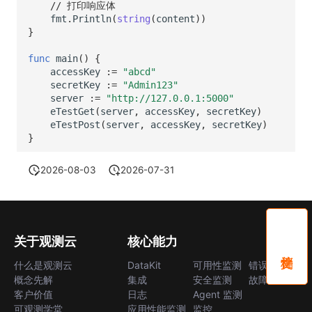
// 打印响应体
fmt
.
Println
(
string
(
content
))
}
func
main
()
{
accessKey
:=
"abcd"
secretKey
:=
"Admin123"
server
:=
"http://127.0.0.1:5000"
eTestGet
(
server
,
accessKey
,
secretKey
)
eTestPost
(
server
,
accessKey
,
secretKey
)
}
2026-08-03
2026-07-31
关于观测云
核心能力
什么是观测云
DataKit
可用性监测
错误中心
概念先解
集成
安全监测
故障中心
客户价值
日志
Agent 监测
可观测学堂
应用性能监测
监控