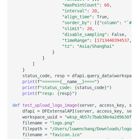
"maxPointCount"
:
60
,
"interval"
:
20
,
"align_time"
:
True
,
"sorder_by"
:
[{
"column"
:
"`#1`"
"slimit"
:
20
,
"disable_sampling"
:
False
,
"timeRange"
:
[
1713440394537
,
17
"tz"
:
"Asia/Shanghai"
}
}
]
}
status_code
,
resp
=
dfapi
.
query_data
(
workspace_
print
(
f
"=======
{
__name__
}
===="
)
print
(
f
"status_code: 
{
status_code
}
"
)
print
(
f
"resp: 
{
resp
}
"
)
def
test_upload_logo_image
(
server
,
access_key
,
secr
dfapi
=
DFExternalAPI
(
server
,
access_key
,
secre
workspace_uuid
=
"wksp_4b57c7bab38e4a2d9630f675
filename
=
"logo.png"
filepath
=
"/Users/luwenchang/Downloads/logo/
filename
=
"favicon.ico"