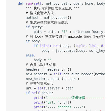
def
run
(
self
,
method
,
path
,
query
=
None
,
body
=
No
""" 执行请求并提取响应信息 """
# 格式化请求方法
method
=
method
.
upper
()
# 生成完整的请求路径信息
if
query
:
path
=
path
+
'?'
+
urlencode
(
query
,
en
# 对 body 主体需要进行 unicode 编码（key排序
if
body
:
if
isinstance
(
body
,
(
tuple
,
list
,
dict
)
body
=
json
.
dumps
(
body
,
sort_keys
=
T
else
:
body
=
""
# 合并 请求头信息
headers
=
headers
or
{}
new_headers
=
self
.
get_auth_header
(
method
,
new_headers
.
update
(
headers
)
# 完整的请求url
url
=
self
.
server
+
path
if
self
.
debug
:
print
(
"============请求详情=============
print
(
"url: "
,
url
)
print
(
"---- headers ----"
)