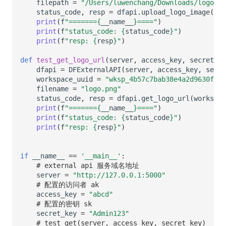
filepath
=
"/Users/luwenchang/Downloads/logo/
status_code
,
resp
=
dfapi
.
upload_logo_image
(
wor
print
(
f
"=======
{
__name__
}
===="
)
print
(
f
"status_code: 
{
status_code
}
"
)
print
(
f
"resp: 
{
resp
}
"
)
def
test_get_logo_url
(
server
,
access_key
,
secret_ke
dfapi
=
DFExternalAPI
(
server
,
access_key
,
secre
workspace_uuid
=
"wksp_4b57c7bab38e4a2d9630f675
filename
=
"logo.png"
status_code
,
resp
=
dfapi
.
get_logo_url
(
workspac
print
(
f
"=======
{
__name__
}
===="
)
print
(
f
"status_code: 
{
status_code
}
"
)
print
(
f
"resp: 
{
resp
}
"
)
if
__name__
==
'__main__'
:
# external api 服务域名地址
server
=
"http://127.0.0.1:5000"
# 配置的访问者 ak
access_key
=
"abcd"
# 配置的密钥 sk
secret_key
=
"Admin123"
# test_get(server, access_key, secret_key)