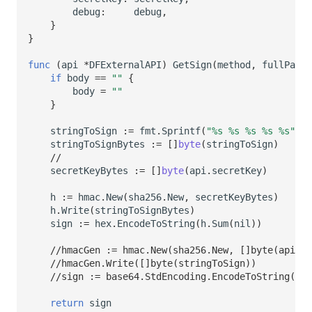
debug
:
debug
,
}
}
func
(
api
*
DFExternalAPI
)
GetSign
(
method
,
fullPath
if
body
==
""
{
body
=
""
}
stringToSign
:=
fmt
.
Sprintf
(
"%s %s %s %s %s"
,
m
stringToSignBytes
:=
[]
byte
(
stringToSign
)
//
secretKeyBytes
:=
[]
byte
(
api
.
secretKey
)
h
:=
hmac
.
New
(
sha256
.
New
,
secretKeyBytes
)
h
.
Write
(
stringToSignBytes
)
sign
:=
hex
.
EncodeToString
(
h
.
Sum
(
nil
))
//hmacGen := hmac.New(sha256.New, []byte(api.se
//hmacGen.Write([]byte(stringToSign))
//sign := base64.StdEncoding.EncodeToString(hma
return
sign