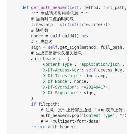
def
get_auth_header
(
self
,
method
,
full_path
,
bo
""" 生成请求头相关信息 """
# 当前时间点的时间戳
timestamp
=
str
(
int
(
time
.
time
()))
# 随机数
nonce
=
uuid
.
uuid4
()
.
hex
# 生成签名
sign
=
self
.
get_sign
(
method
,
full_path
,
tim
# 生成完整请求头相关信息
auth_headers
=
{
'Content-Type'
:
'application/json'
,
'X-Df-Access-Key'
:
self
.
access_key
,
'X-Df-Timestamp'
:
timestamp
,
'X-Df-Nonce'
:
nonce
,
'X-Df-SVersion'
:
"v20240417"
,
'X-Df-Signature'
:
sign
,
}
if
filepath
:
# 注意，文件上传都是通过 form 表单上传，因此
auth_headers
.
pop
(
"Content-Type"
,
""
)
# = "multipart/form-data"
return
auth_headers