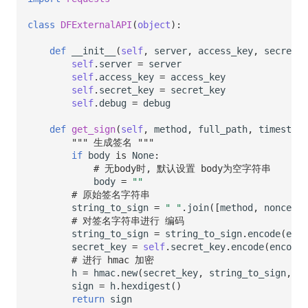
class
DFExternalAPI
(
object
):
def
__init__
(
self
,
server
,
access_key
,
secret_k
self
.
server
=
server
self
.
access_key
=
access_key
self
.
secret_key
=
secret_key
self
.
debug
=
debug
def
get_sign
(
self
,
method
,
full_path
,
timestamp
""" 生成签名 """
if
body
is
None
:
# 无body时, 默认设置 body为空字符串
body
=
""
# 原始签名字符串
string_to_sign
=
" "
.
join
([
method
,
nonce
,
f
# 对签名字符串进行 编码
string_to_sign
=
string_to_sign
.
encode
(
enco
secret_key
=
self
.
secret_key
.
encode
(
encodin
# 进行 hmac 加密
h
=
hmac
.
new
(
secret_key
,
string_to_sign
,
ha
sign
=
h
.
hexdigest
()
return
sign