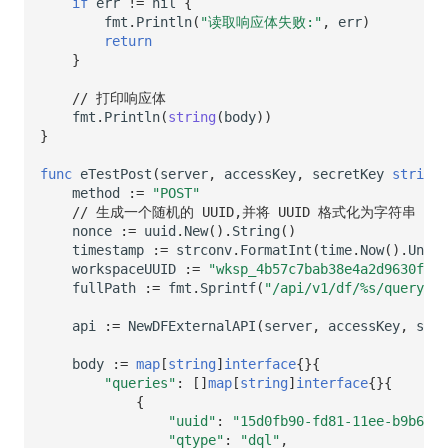
if
err
!=
nil
{
fmt
.
Println
(
"读取响应体失败:"
,
err
)
return
}
// 打印响应体
fmt
.
Println
(
string
(
body
))
}
func
eTestPost
(
server
,
accessKey
,
secretKey
string
)
method
:=
"POST"
// 生成一个随机的 UUID,并将 UUID 格式化为字符串
nonce
:=
uuid
.
New
().
String
()
timestamp
:=
strconv
.
FormatInt
(
time
.
Now
().
Unix
(
workspaceUUID
:=
"wksp_4b57c7bab38e4a2d9630f675
fullPath
:=
fmt
.
Sprintf
(
"/api/v1/df/%s/query_da
api
:=
NewDFExternalAPI
(
server
,
accessKey
,
secr
body
:=
map
[
string
]
interface
{}{
"queries"
:
[]
map
[
string
]
interface
{}{
{
"uuid"
:
"15d0fb90-fd81-11ee-b9b6-d1
"qtype"
:
"dql"
,