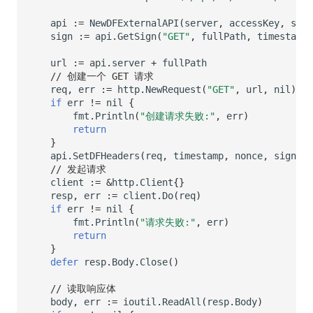
api
:=
NewDFExternalAPI
(
server
,
accessKey
,
secr
sign
:=
api
.
GetSign
(
"GET"
,
fullPath
,
timestamp
,
url
:=
api
.
server
+
fullPath
// 创建一个 GET 请求
req
,
err
:=
http
.
NewRequest
(
"GET"
,
url
,
nil
)
if
err
!=
nil
{
fmt
.
Println
(
"创建请求失败:"
,
err
)
return
}
api
.
SetDFHeaders
(
req
,
timestamp
,
nonce
,
sign
)
// 发起请求
client
:=
&
http
.
Client
{}
resp
,
err
:=
client
.
Do
(
req
)
if
err
!=
nil
{
fmt
.
Println
(
"请求失败:"
,
err
)
return
}
defer
resp
.
Body
.
Close
()
// 读取响应体
body
,
err
:=
ioutil
.
ReadAll
(
resp
.
Body
)