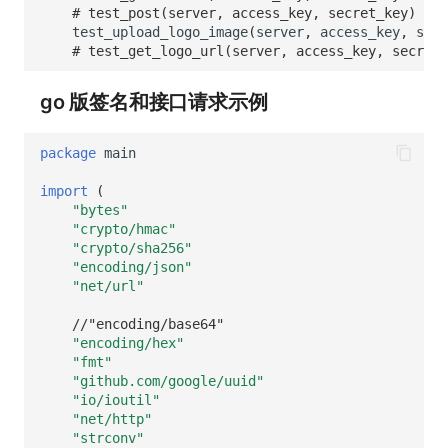
# test_post(server, access_key, secret_key)
test_upload_logo_image
(
server
,
access_key
,
secr
# test_get_logo_url(server, access_key, secret_
go 版签名和接口请求示例
package
main
import
(
"bytes"
"crypto/hmac"
"crypto/sha256"
"encoding/json"
"net/url"
//"encoding/base64"
"encoding/hex"
"fmt"
"github.com/google/uuid"
"io/ioutil"
"net/http"
"strconv"