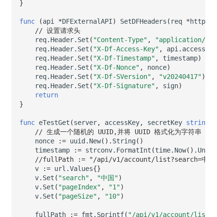
}
func
(
api
*
DFExternalAPI
)
SetDFHeaders
(
req
*
http
.
Re
// 设置请求头
req
.
Header
.
Set
(
"Content-Type"
,
"application/jso
req
.
Header
.
Set
(
"X-Df-Access-Key"
,
api
.
accessKey
req
.
Header
.
Set
(
"X-Df-Timestamp"
,
timestamp
)
req
.
Header
.
Set
(
"X-Df-Nonce"
,
nonce
)
req
.
Header
.
Set
(
"X-Df-SVersion"
,
"v20240417"
)
req
.
Header
.
Set
(
"X-Df-Signature"
,
sign
)
return
}
func
eTestGet
(
server
,
accessKey
,
secretKey
string
)
// 生成一个随机的 UUID,并将 UUID 格式化为字符串
nonce
:=
uuid
.
New
().
String
()
timestamp
:=
strconv
.
FormatInt
(
time
.
Now
().
Unix
(
//fullPath := "/api/v1/account/list?search=中国&
v
:=
url
.
Values
{}
v
.
Set
(
"search"
,
"中国"
)
v
.
Set
(
"pageIndex"
,
"1"
)
v
.
Set
(
"pageSize"
,
"10"
)
fullPath
:=
fmt
.
Sprintf
(
"/api/v1/account/list?%