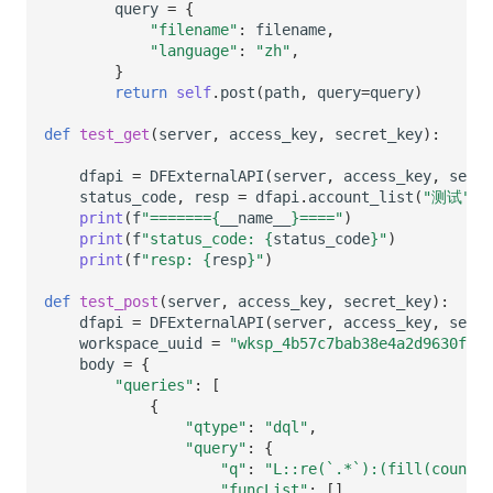
query
=
{
"filename"
:
filename
,
"language"
:
"zh"
,
}
return
self
.
post
(
path
,
query
=
query
)
def
test_get
(
server
,
access_key
,
secret_key
):
dfapi
=
DFExternalAPI
(
server
,
access_key
,
secre
status_code
,
resp
=
dfapi
.
account_list
(
"测试"
)
print
(
f
"=======
{
__name__
}
===="
)
print
(
f
"status_code: 
{
status_code
}
"
)
print
(
f
"resp: 
{
resp
}
"
)
def
test_post
(
server
,
access_key
,
secret_key
):
dfapi
=
DFExternalAPI
(
server
,
access_key
,
secre
workspace_uuid
=
"wksp_4b57c7bab38e4a2d9630f675
body
=
{
"queries"
:
[
{
"qtype"
:
"dql"
,
"query"
:
{
"q"
:
"L::re(`.*`):(fill(count(_
"funcList"
:
[],