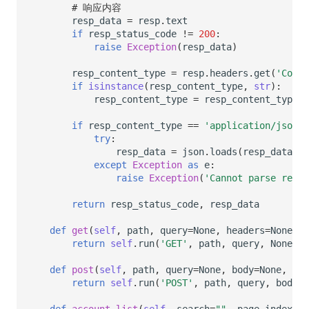
# 响应内容
resp_data
=
resp
.
text
if
resp_status_code
!=
200
:
raise
Exception
(
resp_data
)
resp_content_type
=
resp
.
headers
.
get
(
'Conte
if
isinstance
(
resp_content_type
,
str
):
resp_content_type
=
resp_content_type
.
s
if
resp_content_type
==
'application/json'
:
try
:
resp_data
=
json
.
loads
(
resp_data
)
except
Exception
as
e
:
raise
Exception
(
'Cannot parse respo
return
resp_status_code
,
resp_data
def
get
(
self
,
path
,
query
=
None
,
headers
=
None
):
return
self
.
run
(
'GET'
,
path
,
query
,
None
,
h
def
post
(
self
,
path
,
query
=
None
,
body
=
None
,
hea
return
self
.
run
(
'POST'
,
path
,
query
,
body
,
def
account_list
(
self
,
search
=
""
,
page_index
=
1
,