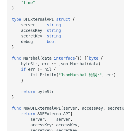
"time"
)
type
DFExternalAPI
struct
{
server
string
accessKey
string
secretKey
string
debug
bool
}
func
Marshal
(
data
interface
{})
[]
byte
{
byteStr
,
err
:=
json
.
Marshal
(
data
)
if
err
!=
nil
{
fmt
.
Println
(
"JsonMarshal 错误:"
,
err
)
}
return
byteStr
}
func
NewDFExternalAPI
(
server
,
accessKey
,
secretKey
return
&
DFExternalAPI
{
server
:
server
,
accessKey
:
accessKey
,
secretKey
:
secretKey
,