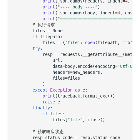
print
(
json
.
dumps
(
headers
,
indent
=
4
,
ens
print
(
"---- body ----"
)
print
(
json
.
dumps
(
body
,
indent
=
4
,
ensure
print
(
"=============================="
)
# 执行请求
files
=
None
if
filepath
:
files
=
{
'file'
:
open
(
filepath
,
'rb'
)}
try
:
resp
=
requests
.
__getattribute__
(
method
url
,
data
=
body
.
encode
(
encoding
=
'utf-8'
),
headers
=
new_headers
,
files
=
files
)
except
Exception
as
e
:
print
(
traceback
.
format_exc
())
raise
e
finally
:
if
files
:
files
[
"file"
]
.
close
()
# 获取响应状态
resp_status_code
=
resp
.
status_code