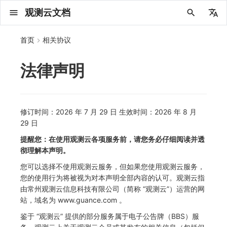
观测云文档
中文
首页
相关协议
English
法律声明
2025 年
概念先解
注册免费版
安装并使用 DataKit
更新日志
DQL 查询入口
管理 Pipelines
仪表板
创建/编辑笔记
所有事件
创建错误投递规则
创建 Issue
故障列表
主机
新建实体对象
指标采集
日志采集
数据采集
Web
拨测任务
新建检测规则
数据采集
监控器
账号设置
应用列表
查看器
Obsy Copilot
Agent 管理
OWL CLI
公共请求参数
Func 托管版
数据存储策略
费用结算方式
名词解释
发布历史
公共请求参数
关于内置角色的说明
从官网注册商业版
在 Linux 上安装
2025
主机安装
服务管理
主配置
HTTP API
DBSCAN
PromQL 快速上手
快速开始
列表管理
图表类型
变量查询
快速搭建
绑定内置视图
等级定义
等级定义
类型
总览
数据上报
日志列表
日志索引
关联 Web 应用访问
性能指标
手动安装
Web 应用接入
更新日志
更新日志
更新日志
更新日志
更新日志
更新日志
更新日志
快速开始
更新日志
快速开始
快速开始
Session（会话）
Web
会话热图
SourceMap 配置
数据拦截与修改
API 拨测
官方检测库
语法
官方模板库
应用智能检测
新建 SLO
新建告警策略
钉钉机器人
关键指标
邀请成员
权限清单
Open API
新建转发规则
模版库
创建扫描规则
SAML
Status Page
新建 Agent 监测应用
搜索
保存快照
可观测分析
Agent 创建
手动安装
快速开始
仪表板
未恢复事件列出
频道
故障列表
错误中心
基础设施
实体列表
聚类查询
获取指标集相关信息
应用
拨测任务
监控器
应用
字段管理
列出
DQL 数据异步查询
列出
获取账单计费项消费累计
获取时序趋势图
AWS
一般图表数据返回
基础
计费产生逻辑
费用中心账号结算
注册与版本
2025 年
部署必读
如何开始
部署配置手册
计量数据结构与使用
列出
列出
列出
列出
新建
初始化并获取
列出
获取
列出
有效的等级列表
模版-列出
DQL数据查询
添加映射配置
标识ID导入
apm 服务列出
在线 Datakit 列表
2024 年
客户价值
注册商业版
快速创建仪表板
DataKit 安装
DQL 函数
Pipeline 手册
可视化图表
Chart Block 配置说明
未恢复事件
错误列表
管理 Issue
故障详情
容器
实体列表
指标分析
浏览器日志采集
服务
小程序
概览
管理检测规则
查看器
智能监控
偏好设置
查看器
快照
套餐与积分
我的任务
OWL MCP Server
公共响应结构
云账号管理
商业版
常见问题
登录方式
私有化版本说明
公共响应结构
未恢复事件查询
从云厂商注册商业版
在 Windows 上安装
2021~2024
容器安装
状态查看
采集器配置
文档撰写
本地 Func 如何上报自定义高级函数
基础和原理
页面管理
图表配置
对象映射
列表管理
Issue 发现
等级映射
分析看板
拓扑
日志详情
原生直写索引
配置应用性能监测采样
服务拓扑
自动注入
前端框架插件接入
应用接入
快速开始
迁移指南
快速开始
快速开始
快速开始
快速开始
应用接入
快速开始
应用接入
应用接入
View（页面）
移动端
漏斗分析
脚本上传 sourcemap
页面性能
网络路径拨测
自定义创建
内置函数
检测规则
云账单智能监控
管理 SLO
管理告警策略
企业微信机器人
功能菜单
常见问题
管理转发规则
管理扫描规则
OIDC
工单管理
新建 LLM 监测应用
筛选
分享快照
数据检索
Agent 容器安装
自动安装
工具清单
仪表板轮播
获取事件内容
Issue
值班
错误中心规则
资源目录
拓扑图
索引
聚合生成指标
SourceMap
自建节点管理
SLO
全局标签
新建
DQL 数据查询(旧版)
执行外部函数
获取账单信息
生成认证 code
阿里云
拓扑图数据返回
云同步脚本集
计费价格明细
阿里云账号结算
结算与账单
2024 年
如何申请 License
升级商业版
运维FAQ
获取
创建
添加成员
创建
获取
修改
修改ISSUE
创建
模版-获取模版详情
修改映射配置
service map
2023 年
版本区分
开始使用监控器
DataKit 使用
高级函数
视图变量
变更事件
错误规则详情
分析看板
故障分析看板
进程
实体详情
指标管理
小程序日志采集
分析看板
Android
查看器
信号
概览
SLO
其他设置
分析看板
自动化
故障排查
接口签名认证
外部数据源
企业版
账户概览
产品部署
签名认证
拓扑图图表接口
在 macOS 上安装
批量安装
更新
选举配置
Platypus 语法
图表查询
页面管理
通知策略
故障自动分析
网络流
外部索引
应用性能监测关联日志
服务详情
查看器
SSR 框架下接入
远程配置与强制采样
应用接入
快速开始
应用接入
应用接入
应用接入
应用接入
配置说明
应用接入
配置说明
配置说明
Resource（资源）
Webpack 上传 sourcemap
内容安全策略
多步拨测
自定义模板库
主机智能检测
SLO 详情
告警聚合通知模板
飞书机器人
日志延迟可见
FAQ
角色映射
时间控件
资源生成
Agent 服务运维
快速开始
笔记
手动恢复事件
日程
配置管理
数据转发
智能巡检
成员管理
分享
DQL 数据查询
获取账户余额
华为云
亚马逊云账号结算
2023 年
基础设施部署
SSO 管理
使用FAQ
新增
获取
修改
获取
修改
列出
修改
模版-导入自定义系统模版
映射配置列出
修订时间：2026 年 7 月 29 日 生效时间：2026 年 8 月
29 日
2022 年
常见问题
开启 APM 链路追踪
DataKit 配置
DQL VS 其它查询语言
报告
智能监控事件
常见问题
日程
值班
数据库
实体类型管理
生成指标
日志查看器
链路
iOS/tvOS/macOS
自建节点管理
执行日志
静默管理
空间设置
任务接入
更新日志
使用限制
脚本市场
常见问题
支持中心
开始使用
前台账号
单位说明
在 Kubernetes 上安装
离线安装
DQL 查询
代理配置
内置函数
图表 JSON
故障聚合规则
设备
Electron 应用接入
基于 Uniapp 开发框架的小程序接入
配置说明
应用接入
配置说明
配置说明
配置说明
配置说明
高级场景
配置说明
高级场景
高级场景
Action（操作）
Vite 上传 sourcemap
浏览器拨测
监控器列表
Kubernetes 智能检测
Webhook 自定义
常见问题
维度分析
知识服务
Agent 正向代理配置
工具清单
新版笔记
创建事件
配置管理
数据访问
静默配置
角色管理
删除
同组织 Trace 查询
作废认证 code
腾讯云
华为云账号结算
2022 年
开始安装
管理后台手册
升级观测云
修改
修改
更换空间拥有者
轮换工作空间 Token
列出
批量删除
管理工作空间
模版-删除自定义模版
删除映射配置
提醒您：在使用观测云各项服务前，请您务必仔细阅读并透
彻理解本声明。
2021 年
DataKit 开发手册
笔记
事件详情
配置管理
配置管理
网络
全景拓扑图
常见问题
BPF 网络日志
错误追踪
HarmonyOS
常见问题
Arbiter
告警策略
MFA 管理
用量统计
请求示例
账单管理
运维手册
管理后台账号
飞书 SSO（OIDC）配置说明
以 Kubernetes helm 方式安装
其它命令
DataKit Operator
附加功能
图表链接
Webhook配置
网络路径
采集数据说明
应用数据采集
高级场景
配置说明
高级场景
高级场景
高级场景
高级场景
应用数据采集
框架接入
应用数据采集
故障排查
Long Task（长任务）
恢复监控器
日志智能检测
简单 HTTP 请求
显示列
技能
命令参考
查看器
告警策略
API Key 管理
取消快照/图表分享
Azure
激活产品
容量规划
启用/禁用
启用/禁用
修改
删除
删除
模版-批量删除自定义模版
开关状态设置
您可以选择不使用观测云服务，但如果您使用观测云服务，
2020 年
查看器
常见问题
常见问题
资源目录
错误追踪
Profiling
React Native
通知对象管理
属性声明
Agent 版本历史
OpenAPI SDK
账户管理
扩展使用
工作空间成员
SourceMap 分片上传
Docker 安装
故障排查
其它配置方式
性能基准和优化
事件关联
采样配置
应用数据采集
高级场景
应用数据采集
应用数据采集
应用数据采集
应用数据采集
故障排查
高级场景
故障排查
Error（错误）
运算符
用户访问智能检测
短信
MCP 服务
内置视图
通知对象管理
黑名单
DataWay
删除
删除
批量设置故障 AI 自动分析配置
批量删除
获取开关状态信息
自定义用户访
您的使用行为将被视为对本声明全部内容的认可。观测云指
由常州观测云信息科技有限公司（简称 “观测云”）运营的网
2019 年
内置视图
常见问题
索引
Flutter
常见问题
字段管理
Obscli
公共错误定义
工作空间管理
工作空间
部署版跨站点授权
Datakit Operator
虚拟互联网接入
用户操作 Action
故障排查
应用数据采集
故障排查
故障排查
故障排查
故障排查
应用数据采集
真值表
语音电话
消息渠道
服务管理
Pipelines
部署方案
修改品牌标识
删除
站，域名为 www.guance.com 。
鉴于 “观测云” 提供的部分服务属于电子公告牌（BBS）服
常见问题
跨工作空间索引查询
UniApp
全局标签
场景
常见问题
工作空间 API Key
同组织跨工作空间 Trace 查询
性能展示
自定义数据与事件
故障排查
故障排查
事件等级
Slack
Agent 协作（A2A）
服务性能
数据访问
使用量限制查询