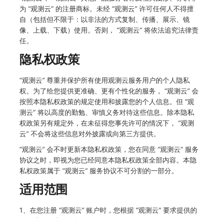
SourceMap
分享管理
监控
DataKit清单
为 “观测云” 的注册商标。未经 “观测云” 许可任何人不得擅
自（包括但不限于：以非法的方式复制、传播、展示、镜
自定义环境变量
跨工作空间授权
LLM监测
像、上载、下载）使用。否则， “观测云” 将依法追究法律责
任。
其他
字段展示权限
管理
隐私权政策
敏感数据扫描
快照管理
“观测云” 尊重并保护所有使用观测云服务用户的个人隐私
实验室
DQL 数据查询
权。为了给您提供更准确、更有个性化的服务， “观测云” 会
按照本隐私权政策的规定使用和披露您的个人信息。但 “观
SSO 管理
Func 函数
测云” 将以高度的勤勉、审慎义务对待这些信息。除本隐私
权政策另有规定外，在未征得您事先许可的情况下， “观测
支持中心
账单分析
云” 不会将这些信息对外披露或向第三方提供。
“观测云” 会不时更新本隐私权政策，您在同意 “观测云” 服务
免登录 Token
协议之时，即视为您已经同意本隐私权政策全部内容。本隐
私权政策属于 “观测云” 服务协议不可分割的一部分。
图表图片
适用范围
1、在您注册 “观测云” 账户时，您根据 “观测云” 要求提供的