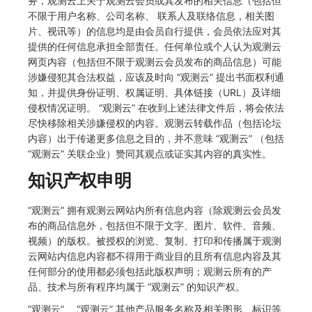
务，观测云上关于观测云会员或其发布的相关信息（包括但
不限于用户名称、公司名称、 联系人及联络信息，相关图
常见问题
macOS
环境变量
事件
工作空间内置 API Key
自定义 View
自定义事件通知模板
Teams
敏感数据脱敏
使用量限制更新
片、视讯等）的信息均是由会员自行提供，会员依法应对其
提供的任何信息承担全部责任。任何单位或个人认为观测云
Windows
成员管理
异常追踪
角色管理
Resource Hook
监控器内部原理
Telegram Bot
工作空间
上传空间图片相关资源
网页内容（包括但不限于观测云会员发布的商品信息）可能
涉嫌侵犯其合法权益，应该及时向 “观测云” 提出书面权利通
C++
角色管理
故障中心
Issue
WebSocket 长连接采集
工作空间自定义配置
获取图片相关资源
知，并提供身份证明、权属证明、具体链接（URL）及详细
侵权情况证明。 “观测云” 在收到上述法律文件后，将会依法
Unity
API Keys 管理
错误中心
分组管理
FAQ
属性声明
自定义工作空间绑定信息
尽快移除相关涉嫌侵权的内容。观测云转载作品（包括论坛
内容）出于传递更多信息之目的，并不意味 “观测云” （包括
查看器
Client Token 管理
基础设施
Issue 等级
更新日志
跨空间授权
修改品牌标识
“观测云” 关联企业）赞同其观点或证实其内容的真实性。
分析看板
黑名单
统一目录
模板管理
跨站点授权
工作空间-查询索引信息列表
知识产权申明
会话重放
数据转发
日志
数据查询
账号管理
工作空间-索引模板配置
“观测云” 拥有观测云网站内所有信息内容（除观测云会员发
布的商品信息外，包括但不限于文字、图片、软件、音频、
用户洞察
数据访问
指标
登录映射规则
视频）的版权。被授权的浏览、复制、打印和传播属于观测
云网站内信息内容都不得用于商业目的且所有信息内容及其
数据访问
正则表达式
用户访问监测
场景-仪表板
任何部分的使用都必须包括此版权声明；观测云所有的产
品、技术与所有程序均属于 “观测云” 的知识产权。
自建追踪
审计事件
可用性监测
链路追踪
“观测云”、 “观测云” 其他产品服务名称及相关图形、标识等