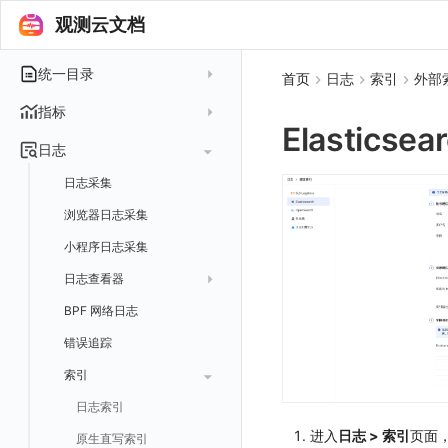
查看器
图表 JSON
饼图
简单查询
智能监控事件
logging
错误规则详情
观测云文档
管理 Issue
故障列表
内置视图
图表链接
快速搭建
概览图
表达式查询
基础设施
事件详情
pyspy
常见问题
分析看板
故障详情
常见问题
事件关联
列表管理
绑定内置视图
排行榜
DQL 查询
默认链接
主机
统一目录
常见问题
首页
日志
索引
外部
日程
故障分析看板
页面管理
表格图
PromQL 查询
自定义链接
容器
新建实体对象
指标
配置管理
值班
Elastics
中国地图
数据源查询
场景示例
进程
类型
实体列表
指标采集
日志
等级定义
配置管理
世界地图
数据库
分析看板
Containers
实体详情
指标分析
日志采集
Issue 发现
常见问题
等级定义
散点图
网络
Kubernetes
实体类型管理
指标管理
浏览器日志采集
通知策略
等级映射
气泡图
资源目录
总览
Pods
全景拓扑图
生成指标
小程序日志采集
故障自动分析
直方图
常见问题
拓扑
数据上报
Services
常见问题
日志查看器
故障聚合规则
矩形树图
网络流
Deployments
BPF 网络日志
日志列表
Webhook配置
蜂窝图
设备
Nodes
错误追踪
日志详情
热力图
网络路径
Replica Sets
索引
拓扑图
Jobs
日志索引
SLO
Cron Jobs
进入
日志 > 索引
页面，
原生直写索引