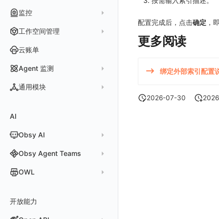
按需输入索引描述。
iOS/tvOS/macOS
SSR 框架下接入
应用接入
更新日志
查看器
网络路径拨测
HTTP
管理检测规则
官方检测库
数据采集
监控
Profiling
自动注入
在主机上部署
Python 日志关联链路数据
HarmonyOS
Electron 应用接入
远程配置与强制采样
快速开始
更新日志
自建节点管理
多步拨测
ICMP
配置完成后，点击
确定
，
信号
自定义创建
查看器
监控器
查看器
在 Kubernetes 上部署
在主机上部署
工作空间管理
React Native
采集数据说明
应用接入
迁移指南
更新日志
基于 Uniapp 开发框架的小程序接入
常见问题
浏览器拨测
TCP
更多阅读
执行日志
概览
智能监控
官方模板库
列表
在 Kubernetes 上部署
账号设置
Flutter
采样配置
应用数据采集
配置说明
快速开始
快速开始
更新日志
云账单
WEBSOCKET
Arbiter
SLO
检测规则
应用智能检测
详情页
安装 Datakit Operator
偏好设置
UniApp
用户操作 Action
高级场景
应用接入
应用接入
快速开始
更新日志
SDK 初始化
自定义用户访问监测 SDK 采集数据内容
SSL
Agent 监测
语法
绑定外部索引配置
静默管理
自定义模板库
云账单智能监控
新建 SLO
阈值检测
安装 Helm
其他设置
macOS
自定义数据与事件
应用数据采集
配置说明
配置说明
应用接入
快速开始
更新日志
自定义用户标识
RUM 配置
自定义标签
应用列表
内置函数
通用模块
告警策略
监控器列表
主机智能检测
管理 SLO
突变检测
空间设置
Windows
自定义 View
故障排查
高级场景
高级场景
配置说明
应用接入
快速开始
快速开始
用户标识
Log 配置
自定义采集规则
SDK 初始化
SDK 初始化
自定义添加额外的数据TAG
2026-07-30
2026
查看器
新建 Agent 监测应用
查看器
通知对象管理
恢复监控器
Kubernetes 智能检测
SLO 详情
新建告警策略
区间检测
MFA 管理
关键指标
C++
Resource Hook
应用数据采集
应用数据采集
高级场景
配置说明
应用接入
应用接入
更新日志
全局 Context
自定义添加 Action
Trace 配置
数据采集脱敏
RUM 配置
自定义标签使用
RUM 配置
SDK 初始化
自定义标签与全局上下文
AI
分析看板
新建 LLM 监测应用
快照
搜索
常见问题
运算符
日志智能检测
管理告警策略
钉钉机器人
区间检测 V2
属性声明
功能菜单
Unity
WebSocket 长连接采集
故障排查
故障排查
应用数据采集
高级场景
配置说明
配置说明
快速开始
快速开始
添加自定义 Action
自定义添加 Error
WebView 监测
Log 配置
数据采集自定义规则
Log 配置
数据采集脱敏
RUM 配置
自定义标签使用
SDK 初始化
Obsy AI
筛选
保存快照
真值表
用户访问智能检测
告警聚合通知模板
企业微信机器人
离群检测
字段管理
日志延迟可见
查看器
FAQ
故障排查
应用数据采集
高级场景
高级场景
应用接入
应用接入
快速开始
上报自定义 Error
Trace 配置
数据采集脱敏
Trace 配置
Log 配置
数据采集自定义规则
RUM 配置
自定义标签使用
SDK 初始化
SDK 初始化
动态配置与动态更新地址
动态配置与动态更新地址
时间控件
分享快照
Obsy Copilot
Obsy Agent Teams
事件等级
飞书机器人
日志检测
全局标签
分析看板
更新日志
故障排查
应用数据采集
应用数据采集
配置说明
配置说明
应用接入
Session（会话）
符号文件上传
WebView 数据监测
Trace 配置
数据采集脱敏
Log 配置
数据采集自定义规则
RUM 配置
RUM 配置
自定义标签使用
小程序 JS SDK 远程配置
URLSession 自定义 Network 采集
维度分析
套餐与积分
可观测分析
Agent 管理
自定义事件通知模板
Webhook 自定义
进程异常检测
OWL
环境变量
会话重放
故障排查
故障排查
框架接入
高级场景
配置说明
View（页面）
隐私与权限说明
Trace 配置
数据采集脱敏
Log 配置
Log 配置
数据采集自定义规则
SDK 初始化
SDK 初始化
动态配置与动态更新地址
动态配置与动态更新地址
自定义标签与 BridgeContext
显示列
数据检索
我的任务
监控器内部原理
简单 HTTP 请求
Agent 创建
基础设施存活检测 V2
Webhook 自定义 Body 模板
成员管理
OWL CLI
用户洞察
高级场景
应用数据采集
高级场景
Resource（资源）
Web
Content Provider 设置
符号文件上传
符号文件上传
WebView 数据监测
Trace 配置
数据采集脱敏
Trace 配置
RUM 配置
桌面 UI 框架
RUM 配置
自定义标签
SDK 初始化
资源生成
开放能力
自动化
短信
Agent 容器安装
应用性能指标检测
角色管理
OWL MCP Server
邀请成员
手动安装
数据访问
应用数据采集
故障排查
故障排查
Action（操作）
移动端
会话热图
手动兼容接入
WebView 数据监测
WebView 数据监测
Log 配置
WebView2
隐私与数据脱敏
Log 配置
自定义采集规则
RUM 配置
自定义标签使用
如何接入会话重放
Widget Extension 数据采集
原生与 Flutter 混合开发
知识服务
任务接入
语音电话
Agent 服务运维
用户访问指标检测