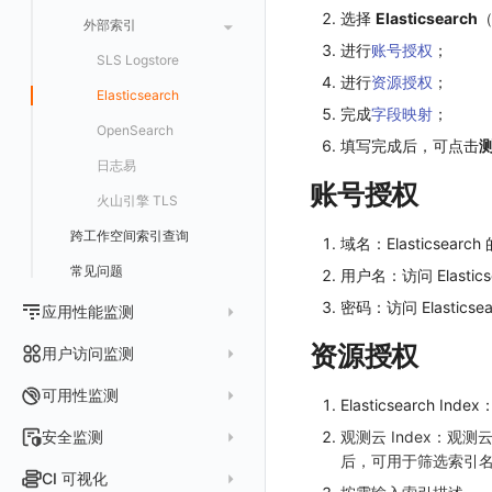
仪表盘
Daemonset
选择
Elasticsearch
（
外部索引
漏斗图
Statefulset
进行
账号授权
；
SLS Logstore
桑基图
Persistent Volumes
进行
资源授权
；
Elasticsearch
数据列表
PVC
完成
字段映射
；
OpenSearch
告警统计图
填写完成后，可点击
日志易
监控器总览
账号授权
火山引擎 TLS
文本
跨工作空间索引查询
域名：Elasticse
视频
常见问题
用户名：访问 Elastic
图片
密码：访问 Elastics
应用性能监测
命令面板
资源授权
数据采集
用户访问监测
IFrame
服务
关联 Web 应用访问
仪表板列表
Web
可用性监测
Elasticsearch I
分析看板
配置应用性能监测采样
性能指标
小程序
Web 应用接入
拨测任务
观测云 Index：
安全监测
链路
应用性能监测关联日志
服务拓扑
后，可用于筛选索引名称（
Android
前端框架插件接入
更新日志
概览
API 拨测
新建检测规则
CI 可视化
错误追踪
服务详情
手动安装
Java 日志关联链路数据