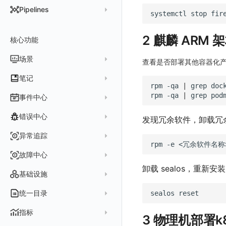
DataKit 开发手册
批量安装
状态查看
主配置
Kubernetes
DQL 查询入口
Pipelines
在 AWS 云市场开通
systemctl
stop
Docker 安装
离线安装
更新
采集器配置
HTTP API
Helm
DQL 函数
管理 Pipelines
在华为云云商店购买
Datakit Operator
DQL 查询
选举配置
文档撰写
Docker
2 麒麟 ARM 架
核心功能
高级函数
Pipeline 手册
在微软云云商店购买
其它命令
代理配置
AWS ECS Fargate
DQL VS 其它查询语言
DBSCAN
场景
快速开始
查看是否部署其他容器化
故障排查
DataKit Operator
AWS EKS
PromQL 快速上手
本地 Func 如何上报自定义高级函数
基础和原理
仪表板
笔记
虚拟互联网接入
其它配置方式
GCP GKE Autopilot
无数据排查
更新日志
rpm
-qa
|
grep
Platypus 语法
各数据类别数据处理
可视化图表
列表管理
创建/编辑笔记
rpm
-qa
|
grep
事件中心
性能展示
Bug Report 分析
阿里云接入
Asyncprofile
配置综述
内置函数
Grok 模式
视图变量
页面管理
图表类型
Chart Block 配置说明
所有事件
错误中心
Datakit Metrics
华为云接入
DDTrace
DCA
发现冗余软件，卸载冗
附加功能
报告
图表配置
变量查询
历史版本
时序图
未恢复事件
AWS 接入
Flameshot
Git
创建错误投递规则
异常追踪
性能基准和优化
Reference Table
笔记
图表查询
对象映射
柱状图
rpm
-e
变更事件
logfwd
配置中心支持
错误列表
创建 Issue
故障中心
Offload
查看器
图表 JSON
饼图
简单查询
智能监控事件
logging
错误规则详情
卸载 sealos，重新安
管理 Issue
故障列表
内置视图
图表链接
快速搭建
概览图
表达式查询
基础设施
事件详情
pyspy
常见问题
分析看板
故障详情
常见问题
事件关联
列表管理
绑定内置视图
排行榜
DQL 查询
默认链接
主机
统一目录
sealos
常见问题
日程
故障分析看板
页面管理
表格图
PromQL 查询
自定义链接
容器
新建实体对象
指标
3 物理机部署k
配置管理
值班
中国地图
数据源查询
场景示例
进程
类型
实体列表