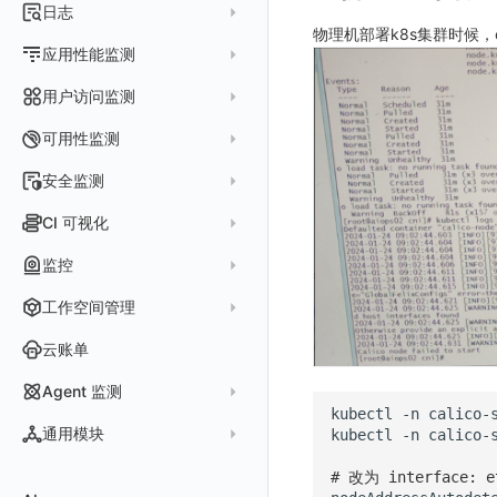
指标采集
日志
等级定义
配置管理
世界地图
数据库
分析看板
Containers
物理机部署k8s集群时候，
实体详情
指标分析
日志采集
Issue 发现
应用性能监测
常见问题
等级定义
散点图
网络
Kubernetes
实体类型管理
指标管理
浏览器日志采集
通知策略
数据采集
等级映射
用户访问监测
气泡图
资源目录
总览
Pods
全景拓扑图
生成指标
小程序日志采集
服务
关联 Web 应用访问
故障自动分析
直方图
Web
常见问题
拓扑
数据上报
Services
可用性监测
常见问题
日志查看器
分析看板
配置应用性能监测采样
性能指标
故障聚合规则
矩形树图
小程序
Web 应用接入
网络流
Deployments
拨测任务
安全监测
BPF 网络日志
日志列表
链路
应用性能监测关联日志
服务拓扑
Webhook配置
蜂窝图
Android
前端框架插件接入
更新日志
设备
Nodes
概览
API 拨测
新建检测规则
CI 可视化
错误追踪
日志详情
错误追踪
服务详情
手动安装
Java 日志关联链路数据
热力图
iOS/tvOS/macOS
SSR 框架下接入
应用接入
更新日志
网络路径
Replica Sets
查看器
网络路径拨测
HTTP
管理检测规则
官方检测库
数据采集
索引
监控
Profiling
自动注入
在主机上部署
Python 日志关联链路数据
拓扑图
HarmonyOS
Electron 应用接入
远程配置与强制采样
快速开始
更新日志
Jobs
自建节点管理
多步拨测
ICMP
信号
自定义创建
查看器
跨工作空间索引查询
日志索引
监控器
查看器
在 Kubernetes 上部署
在主机上部署
工作空间管理
SLO
React Native
采集数据说明
应用接入
迁移指南
更新日志
基于 Uniapp 开发框架的小程序接入
Cron Jobs
常见问题
浏览器拨测
TCP
执行日志
概览
常见问题
原生直写索引
智能监控
官方模板库
列表
在 Kubernetes 上部署
账号设置
仪表盘
Flutter
采样配置
应用数据采集
配置说明
快速开始
快速开始
更新日志
云账单
Daemonset
WEBSOCKET
Arbiter
外部索引
SLO
检测规则
应用智能检测
详情页
安装 Datakit Operator
偏好设置
漏斗图
UniApp
用户操作 Action
高级场景
应用接入
应用接入
快速开始
更新日志
SDK 初始化
自定义用户访问监测 SDK 采集数据内容
Statefulset
SSL
Agent 监测
语法
SLS Logstore
静默管理
自定义模板库
云账单智能监控
新建 SLO
阈值检测
安装 Helm
kubectl
-n
calico-
其他设置
桑基图
macOS
自定义数据与事件
应用数据采集
配置说明
配置说明
应用接入
快速开始
更新日志
自定义用户标识
RUM 配置
自定义标签
Persistent Volumes
应用列表
内置函数
通用模块
kubectl
-n
calico-
Elasticsearch
告警策略
监控器列表
主机智能检测
管理 SLO
突变检测
空间设置
数据列表
Windows
自定义 View
故障排查
高级场景
高级场景
配置说明
应用接入
快速开始
快速开始
用户标识
Log 配置
自定义采集规则
SDK 初始化
SDK 初始化
自定义添加额外的数据TAG
PVC
查看器
新建 Agent 监测应用
查看器
OpenSearch
# 改为 interface
通知对象管理
恢复监控器
Kubernetes 智能检测
SLO 详情
新建告警策略
区间检测
MFA 管理
关键指标
告警统计图
C++
Resource Hook
应用数据采集
应用数据采集
高级场景
配置说明
应用接入
应用接入
更新日志
全局 Context
自定义添加 Action
Trace 配置
数据采集脱敏
RUM 配置
自定义标签使用
RUM 配置
SDK 初始化
自定义标签与全局上下文