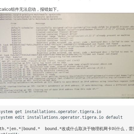
calico组件无法启动，报错如下。
system
get
installations.operator.tigera.io
system
edit
installations.operator.tigera.io
: eth.*|en.*|bound.*  bound.*改成什么取决于物理机网卡叫什