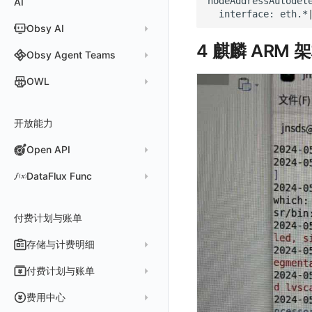
AI
分析看板
新建 LLM 监测应用
快照
搜索
日志易
常见问题
运算符
日志智能检测
管理告警策略
钉钉机器人
区间检测 V2
interface:
eth.*
属性声明
功能菜单
监控器总览
Unity
WebSocket 长连接采集
故障排查
故障排查
应用数据采集
高级场景
配置说明
配置说明
快速开始
快速开始
添加自定义 Action
自定义添加 Error
WebView 监测
Log 配置
数据采集自定义规则
Log 配置
数据采集脱敏
RUM 配置
自定义标签使用
SDK 初始化
Obsy AI
筛选
保存快照
火山引擎 TLS
真值表
用户访问智能检测
告警聚合通知模板
企业微信机器人
离群检测
字段管理
日志延迟可见
文本
查看器
FAQ
故障排查
应用数据采集
高级场景
高级场景
应用接入
应用接入
快速开始
上报自定义 Error
Trace 配置
数据采集脱敏
Trace 配置
Log 配置
数据采集自定义规则
RUM 配置
自定义标签使用
SDK 初始化
SDK 初始化
动态配置与动态更新地址
动态配置与动态更新地址
4 麒麟 ARM 架构
时间控件
分享快照
Obsy Copilot
Obsy Agent Teams
事件等级
飞书机器人
日志检测
全局标签
视频
分析看板
更新日志
故障排查
应用数据采集
应用数据采集
配置说明
配置说明
应用接入
Session（会话）
符号文件上传
WebView 数据监测
Trace 配置
数据采集脱敏
Log 配置
数据采集自定义规则
RUM 配置
RUM 配置
自定义标签使用
小程序 JS SDK 远程配置
URLSession 自定义 Network 采集
维度分析
套餐与积分
可观测分析
Agent 管理
自定义事件通知模板
Webhook 自定义
进程异常检测
OWL
环境变量
图片
会话重放
故障排查
故障排查
框架接入
高级场景
配置说明
View（页面）
隐私与权限说明
Trace 配置
数据采集脱敏
Log 配置
Log 配置
数据采集自定义规则
SDK 初始化
SDK 初始化
动态配置与动态更新地址
动态配置与动态更新地址
自定义标签与 BridgeContext
显示列
数据检索
我的任务
监控器内部原理
简单 HTTP 请求
Agent 创建
基础设施存活检测 V2
Webhook 自定义 Body 模板
成员管理
OWL CLI
命令面板
用户洞察
高级场景
应用数据采集
高级场景
Resource（资源）
Web
Content Provider 设置
符号文件上传
符号文件上传
WebView 数据监测
Trace 配置
数据采集脱敏
Trace 配置
RUM 配置
桌面 UI 框架
RUM 配置
自定义标签
SDK 初始化
资源生成
开放能力
自动化
短信
Agent 容器安装
应用性能指标检测
角色管理
OWL MCP Server
邀请成员
手动安装
IFrame
数据访问
应用数据采集
故障排查
故障排查
Action（操作）
移动端
会话热图
手动兼容接入
WebView 数据监测
WebView 数据监测
Log 配置
WebView2
隐私与数据脱敏
Log 配置
自定义采集规则
RUM 配置
自定义标签使用
如何接入会话重放
Widget Extension 数据采集
原生与 Flutter 混合开发
知识服务
任务接入
语音电话
Agent 服务运维
用户访问指标检测
Open API
API Keys 管理
故障排查
权限清单
自动安装
快速开始
仪表板列表
自建追踪
故障排查
Long Task（长任务）
漏斗分析
WebView 数据监测
Trace 配置
Electron
自定义标签
Trace 配置
Log 配置
数据采集脱敏
如何接入 canvas 录制
Android 会话重放
Publish Package 相关配置
原生与 React Native 混合开发
用量统计
Slack
Agent 正向代理配置
组合检测
Client Token 管理
更新日志
Open API
快速开始
工具清单
SourceMap
公共请求参数
Error（错误）
tvOS 数据采集
自定义采集规则
Trace 配置
原生与 Unity 混合开发
故障排除
iOS 会话重放
Android Resource 手动配置
DataFlux Func
Agent 版本历史
Teams
技能
可用性数据检测
黑名单
常见问题
工具清单
自定义环境变量
公共响应结构
SourceMap 配置
Flutter 会话重放
Func 托管版
Obscli
Telegram Bot
MCP 服务
网络数据检测
数据转发
命令参考
付费计划与账单
其他
接口签名认证
脚本上传 sourcemap
React Native 会话重放
云账号管理
消息渠道
外部事件检测
数据访问
新建转发规则
使用限制
数据拦截与修改
Webpack 上传 sourcemap
存储与计费明细
外部数据源
AWS
Agent 协作（A2A）
基础设施变更检测
正则表达式
管理转发规则
数据转发至 AWS S3
请求示例
Vite 上传 sourcemap
页面性能
脚本市场
阿里云
一般图表数据返回
数据存储策略
付费计划与账单
可编程检测
审计事件
FAQ
模版库
数据转发至华为云 OBS
OpenAPI SDK
内容安全策略
华为云
拓扑图数据返回
基础
折线图
商业版
费用结算方式
费用中心
分享管理
数据转发至阿里云 OSS
公共错误定义
腾讯云
云同步脚本集
饼图
企业版
计费产生逻辑