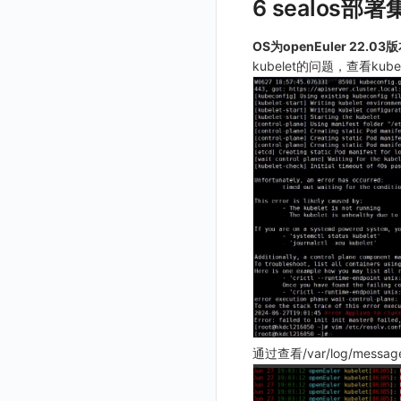
6 sealos部署
观测云专属版订阅协议
GuanceDB 引擎
后台管理忘记admin用户密码
工作空间内置 API Key
启用/禁用
修改
修改
创建
新建
账号管理
导出
删除
删除
工作空间资源导入
获取
生成跨站点授权 meta
新建映射规则
开启/禁用映射规则
启用/禁用 SSO 配置
删除 SSO 自定义映射规则
飞书 SSO（OIDC）配置说明
观测云免费版订阅协议
Redis
使用阿里云 ECI 弹性伸缩 kodo-x
OS为openEuler 22.03
角色管理
删除
启用/禁用
更换空间拥有者
获取
获取
初始化并获取
禁用/启用
工作空间资源任务取消
添加
导入跨站点授权 meta
默认配置状态修改
修改 SSO 映射规则
批量删除 SSO 自定义映射规则
SourceMap 分片上传
观测云 SaaS 服务等级协议
kubelet的问题，查看kube
Kodo-X 拆分
helm
Issue
修改品牌标识
删除
轮换工作空间 Token
修改
修改
列出
功能菜单获取
修改
删除 SSO 映射规则
部署版跨站点授权
法律声明
切换 HTTPS 访问
分组管理
修改
列出
列出
获取
功能菜单设置
删除
开启/禁用 SSO 映射规则
同组织跨工作空间 Trace 查询
数据安全保密协议
短信模板配置说明
Issue 等级
删除
批量删除
修改ISSUE
列出
批量设置故障 AI 自动分析配置
功能菜单获取 v2
数据安全协议
统一目录全景拓扑图配置说明
模板管理
删除
批量删除
创建
有效的等级列表
功能菜单设置 v2
观测云费用中心用户充值协议
数据查询
使用量限制查询
修改
模版-列出
上传空间图片
观测云费用中心服务协议
登录映射规则
使用量限制更新
管理工作空间
模版-获取模版详情
DQL数据查询
设置空间自定义信息
观测云移动应用隐私政策
场景-仪表板
上传空间图片相关资源
删除
添加映射配置
模版-导入自定义系统模版
获取角色敏感数据脱敏字段
观测云移动 SDK 隐私政策
链路追踪
获取图片相关资源
模版-删除自定义模版
修改映射配置
标识ID导入
敏感数据脱敏测试
数据处理协议（DPA）
DataKit清单
自定义工作空间绑定信息
映射配置列出
apm 服务列出
模版-批量删除自定义模版
站点列出
观测云账号注销须知
修改品牌标识
删除映射配置
service map
在线 Datakit 列表
可查看空间列表
观测云费用中心账号注销须知
通过查看/var/log/messa
开关状态设置
工作空间-查询索引信息列表
修改空间的数据保留时长
观测云 Obsy AI 智能服务使用协议
工作空间-索引模板配置
获取开关状态信息
获取当前租户信息