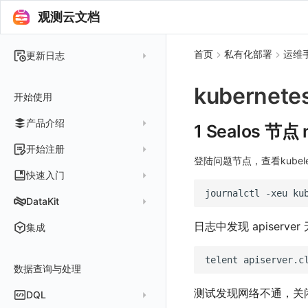
观测云文档
首页
私有化部署
运维
更新日志
2025 年
kubernet
开始使用
2024 年
产品介绍
2023 年
1 Sealos 节点 
2022 年
概念先解
开始注册
登陆问题节点，查看kubel
2021 年
客户价值
注册免费版
快速入门
2020 年
journalctl
-xeu
注册商业版
安装并使用 DataKit
DataKit
2019 年
版本区分
从官网注册商业版
快速创建仪表板
在 Linux 上安装
更新日志
日志中发现 apiserv
集成
常见问题
从云厂商注册商业版
开始使用监控器
在 Windows 上安装
DataKit 安装
2025
telent
apiserver.c
在阿里云云市场开通
开启 APM 链路追踪
在 macOS 上安装
数据查询与处理
DataKit 使用
2021~2024
主机安装
在阿里云海外云市场开通
在 Kubernetes 上安装
DataKit 配置
容器安装
服务管理
测试发现网络不通，关闭
DQL
在阿里云云市场开通专属版
以 Kubernetes helm 方式安装