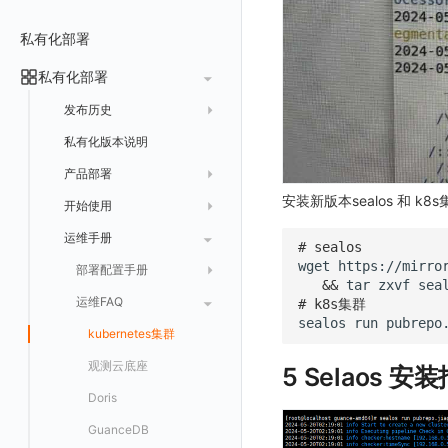
常见问题
费用中心账号结算
名词解释
跨工作空间授权
数据转发至 Kafka 消息队列
场景
Azure
表格图
如何开启
常见问题
计费价格明细
私有化部署
阿里云账号结算
注册与版本
登录方式
字段展示权限
数据转发至火山引擎 TOS
事件
仪表板
脚本清单
亚马逊云账号结算
结算与账单
私有化部署
账户概览
敏感数据扫描
数据转发至谷歌云 GCS
异常追踪
仪表板轮播
未恢复事件列出
创建
常见问题
阿里云
华为云账号结算
支持中心
发布历史
实验室
创建扫描规则
故障中心
笔记
获取事件内容
频道
获取
列出
AWS
云监控（指标数据）
为云资源上报数据添加额外的 Tags
账单管理
私有化版本说明
2025 年
SSO 管理
管理扫描规则
自定义新建
错误中心
新版笔记
手动恢复事件
Issue
故障列表
删除
获取
列出
列出
华为云
注意事项
AWS 客户端的多种认证方式
账户管理
产品部署
2024 年
支持中心
SAML
官方规则库
基础设施
查看器
创建事件
日程
值班
错误中心
修改
新建
获取
列出
新建
列出
获取故障 AI 自动分析配置
腾讯云
云监控（指标数据）
云监控（指标数据）
安装新版本sealos 和 k8
工作空间管理
开始使用
2023 年
部署必读
OIDC
Status Page
配置示例
统一目录
内置视图
配置管理
配置管理
错误中心规则
基础设施
获取
修改
删除
获取
列出
修改
获取
列出
列出
列出
设置故障 AI 自动分析配置
Azure
云监控（指标数据）
常见问题
运维手册
2022 年
如何申请 License
如何开始
角色映射
工单管理
阿里云 IDaaS
# sealos
日志
服务管理
资源目录
实体列表
导出
删除
导出
创建
获取
列出
删除
新建
获取
通知策略
列出
获取
等级 列出
详情
列出
获取所有 label
火山引擎
Azure 客户端授权配
wget
https://mirro
基础设施部署
升级商业版
部署配置手册
常见问题
Authing
指标
服务性能
拓扑图
聚类查询
导入
导入
修改
删除
获取
列出
订阅
修改
新建
Issue 发现
获取
新建
自定义等级 添加
更新
获取
修改主机 label
列出
统一目录实体列表
列出
&&
tar
zxvf
sea
GoogleCloud
云监控（指标数据）
云监控（指标数据）
开始安装
SSO 管理
运维FAQ
应用服务配置项手册
# k8s集群   
Azure AD
用户访问监测
索引
获取指标集相关信息
扩展信息配置
创建
删除
导出
导出
获取
列出
回复 列出
修改
新建
修改
自定义等级 修改
操作记录列表
新建
创建
统一目录实体详情
获取查询任务结果
获取
新建自动发现配置
统一目录拓扑实体字段定义
OBCloud
GCP 客户端授权配置
sealos
run
pubrepo
激活产品
管理后台手册
kubernetes集群
Keycloak 单点登录（部署版）
APM 服务拓扑跨空间配置说明
IAM Identity Center
可用性监测
数据转发
聚合生成指标
应用
修改
新建
新建
新建
获取
回复 创建
删除
修改
删除
自定义等级 删除
评论列表
修改
修改
统一目录实体导出
发送查询任务
列出
指标和标签信息获取
新增
修改自动发现配置
统一目录拓扑字段筛选项
云监控（指标数据）
云监控（指标数据）
DataWay
工作空间管理
开启自身的可观测
观测云底座
配置 Keycloak 单点登录映射规则
5 Selaos 安装
Okta
监控
数据访问
SourceMap
拨测任务
修改
修改
修改
导出
回复 修改
故障评论 查询
默认配置状态 获取
添加评论
禁用/启用
删除
统一目录实体创建
统一目录拓扑查询
获取索引信息
列出
列出
快速列出 RUM 配置
修改
获取自动发现配置
获取指标集列表，支持搜索功能
部署方案
版本历史
用户管理
域名访问修改成IP访问
Doris
Azure AD 单点登录（部署版）
Keycloak
LLM监测
自建节点管理
监控器
导入
删除
删除
回复 删除
故障评论 创建
默认配置状态修改
修改评论
删除
导出
统一目录实体修改
导出
获取
列出
新建
添加 RUM 配置
列出
创建
删除
自动发现配置列出
获取指标集 Schema 信息
Dataway 安装使用
云上基础设施部署
自定义映射
菜单管理
配置邮件服务
GuanceDB
管理
SLO
应用
导出
等级 列出
回复 修改
统一目录实体删除
导入
新建
获取
获取指标 Tags 信息
获取
修改 RUM 配置
删除
删除
列出
外部事件监控器事件接受
禁用/启用自动发现配置