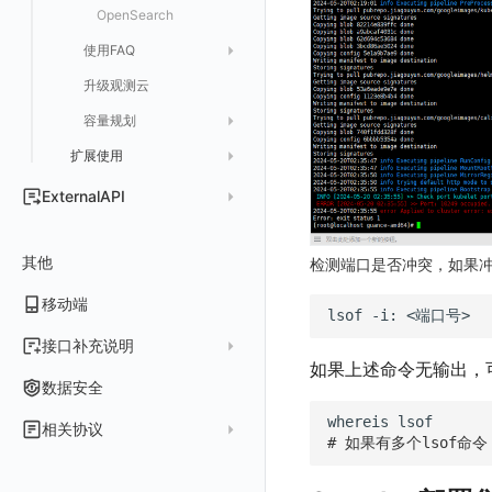
数据分流
自建基础设施部署
LDAP 单点登录
模版管理
切换域名
OpenSearch
资源、系统要求
快照管理
智能巡检
字段管理
自定义等级 添加
故障操作记录 查询
创建默认类型索引
修改
新建
获取日志 Schema 信息
修改
删除 RUM 配置
分片上传初始化
修改
获取
列出
创建
快速列出 LLM 配置
删除自动发现配置
统一目录实体字段值数量统计
使用FAQ
数据聚合和采样
单机环境部署
字段管理
切换日志引擎
阿里云部署手册
OIDC 单点登录自定义域名替换操作步骤（已不再推荐）
自建基础设施部署手册
DQL 数据查询
静默配置
全局标签
列出
自定义等级 修改
附件上传
统一目录实体类型列表
修改默认类型索引配置
删除
新建单个数据访问规则
获取日志索引列表
禁用/启用
上传单个分片
禁用/启用
删除
获取
获取
列出
列出 LLM 配置
列出
升级观测云
设置管理
切换时序引擎
聚合
华为云部署手册
资源、系统要求
资源、系统要求
自定义 OIDC 接入（部署版）
查看器报“视图模板不存在”
Func 函数
告警策略
成员管理
新建
DQL 数据异步查询
自定义等级 删除
附件删除
统一目录实体类型详情
绑定索引
创建数据查询任务
修改
删除
列出已上传的分片列表
创建多步拨测任务
新建
新建
列出
获取
列出
获取 LLM 配置
获取
列出
获取日志索引 Tags 信息
容量规划
切换拨测中心
日志引擎存储空间不足
采样
基础设施部署
离线部署
账单分析
通知对象管理
角色管理
分享
DQL 数据查询(旧版)
列出
默认配置状态 获取
附件下载
统一目录实体类型创建
绑定索引配置修改
获取数据查询任务结果
修改单个数据访问规则
列出文件树
修改多步拨测任务
导出
修改
创建
创建
alert-policy
添加 LLM 配置
新增
获取
workspace-member
获取非日志文本数据 Schema 信息
扩展使用
监控器问题排查
日志引擎容量规划
应用镜像获取
代理
华为云更改 OpenSearch 磁盘类型
免登录 Token
API Key 管理
删除
DQL 数据查询
执行外部函数
获取账单计费项消费累计
默认配置状态修改
统一目录实体类型修改
启用/禁用 索引配置
启用/禁用
合并分片生成文件
列出
导入
删除
修改
修改
自定义通知日期
列出
修改 LLM 配置
修改
新建
角色权限
列出
列出
成员列出
获取非日志文本数据 Tags 信息
计量数据结构与使用
配置数据转发
数据断档问题排查
NFS
ExternalAPI
图表图片
黑名单
取消快照/图表分享
同组织 Trace 查询
获取账单信息
附件上传
统一目录实体类型删除
删除索引
删除
取消一个分片上传事件
获取
修改
批量删除
禁用
禁用
创建
删除 LLM 配置
删除
修改
团队管理
获取
列出
列出
邀请成员
列出权限信息
生成 token（旧接口，将于 2026-05-31 下架）
创建(该接口于 2025-12-30 日下架,推荐使用 v2版接口)
离线环境模版更新
Ingress-Nginx
集成中的 DataWay 列表为空
公共请求参数
Pipelines
获取账户余额
生成认证 code
获取时序趋势图
附件删除
上传单个文件内容
官方节点列出
替换导入
禁用/启用
启用
启用
获取
删除
SSO 管理
新建
获取
列出
创建 v2
创建
添加成员(部署版)
列出
其他
管理空间索引配置
数据写入延迟如何处理
Kubernetes Storage NFS
检测端口是否冲突，如果
公共响应结构
数据访问
附件下载
删除
批量禁用/启用
删除
删除
修改
导出
修改
删除
获取
列出
获取
获取
删除成员
获取
sso(2026年05月31日下架)
作废 token（旧接口，将于 2026-05-31 下架）
可用性监测故障排查
通过 iframe 实现页面嵌套
Kubernetes Storage OpenEBS
移动端
签名认证
敏感数据脱敏
作废认证 code
启用/禁用
批量删除
删除
导入
删除
验证
新建
新建
列出
修改
删除
sso
获取 SSO 配置
批量开启关闭成员个人 API Key
修改(该接口于 2025-12-30 日下架,推荐使用 v2版接口)
lsof
-i:
观测云集群备份和恢复
Kubernetes
创建了Dataway前台看不到
前台账号
工作空间
批量删除
新建
修改
获取
获取
列出
修改 v2
删除
修改成员
新建
映射规则
SSO 配置 列出
获取 SSO 配置
接口补充说明
如果上述命令无输出，可
可靠性验证
创建拨测节点报错
MySQL
管理后台账号
列出
工作空间自定义配置
删除
修改
新建
获取
新建
删除
修改
新建 SSO 配置
列出 SSO 配置
获取映射规则列表
自定义映射规则(部署版)
关于内置角色的说明
数据安全
指标查询报错
日志引擎
Studio 自观测配置与指标说明
工作空间成员
获取
列出
属性声明
导入
删除
新建单个数据访问规则
新建
修改
索引关键字段获取
更新 SSO 配置
新建 SSO 配置
新建映射规则
添加映射配置
未恢复事件查询
whereis
相关协议
自定义前端配色
部署版kodo版本过期
Doris
# 如果有多个lsof
工作空间
新增
创建
列出
跨空间授权
导出
启用/禁用
修改
修改
工作空间资源导出
索引关键字段修改
获取
删除 SSO 配置
更新 SSO 配置
修改映射规则
修改映射配置
拓扑图图表接口
观测云商业版订阅协议
自定义前端语言
配置 kodo-inner 查询并发数
OpenSearch 高可用
工作空间 API Key
修改
获取
添加成员
列出
跨站点授权
启用/禁用
导入
修改单个数据访问规则
启用/禁用
索引加速字段配置修改
修改
列出
删除 SSO 配置
删除映射规则
自定义映射规则列出
工作空间资源任务状态查询
获取 SSO 映射列表
单位说明