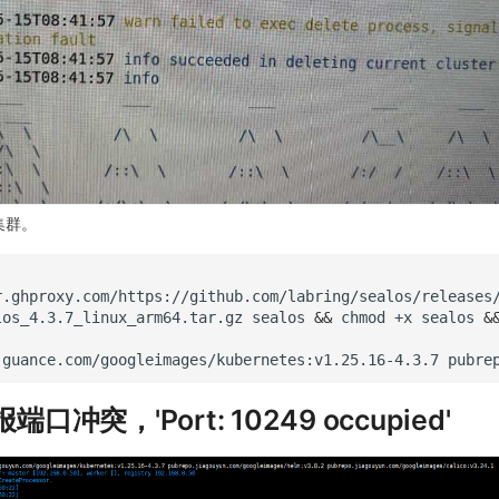
s集群。
r.ghproxy.com/https://github.com/labring/sealos/releases
los_4.3.7_linux_arm64.tar.gz
sealos
&&
chmod
+x
sealos
&
.guance.com/googleimages/kubernetes:v1.25.16-4.3.7
pubre
报端口冲突，'Port: 10249 occupied'