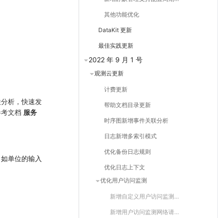
其他功能优化
DataKit 更新
最佳实践更新
2022 年 9 月 1 号
观测云更新
计费更新
联分析，快速发
帮助文档目录更新
参考文档
服务
时序图新增事件关联分析
日志新增多索引模式
优化备份日志规则
，如单位的输入
优化日志上下文
优化用户访问监测
新增自定义用户访问监测应用 ID
新增用户访问监测网络请求 error 错误关联链路查看