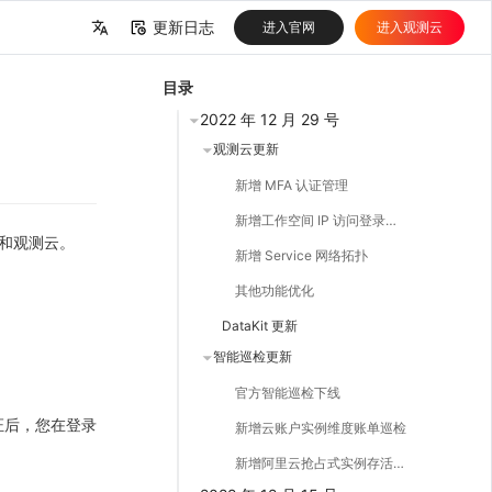
更新日志
进入官网
进入观测云
中文
目录
English
2022 年 12 月 29 号
观测云更新
新增 MFA 认证管理
新增工作空间 IP 访问登录白名单
档和观测云。
新增 Service 网络拓扑
其他功能优化
DataKit 更新
智能巡检更新
官方智能巡检下线
证后，您在登录
新增云账户实例维度账单巡检
新增阿里云抢占式实例存活巡检