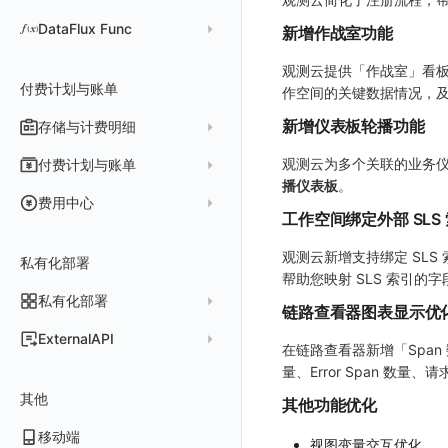
用量统计
Slack
Agent 正向代理配置
组合检测
Client Token 管理
Open API
快速开始
工具清单
SourceMap
公共请求参数
Error（错误）
tvOS 数据采集
自定义采集规则
Trace 配置
原生与 Unity 混合开发
故障排除
iOS 会话重放
Android Resource 手动配置
DataFlux Func
新增作战室功能
Agent 版本历史
Teams
技能
可用性数据检测
黑名单
常见问题
工具清单
自定义环境变量
公共响应结构
SourceMap 配置
Flutter 会话重放
Func 托管版
观测云提供「作战室」看
Obscli
Telegram Bot
MCP 服务
网络数据检测
数据转发
命令参考
付费计划与账单
其他
接口签名认证
脚本上传 sourcemap
React Native 会话重放
作空间的关键数据情况，
云账号管理
消息渠道
外部事件检测
数据访问
新建转发规则
使用限制
数据拦截与修改
Webpack 上传 sourcemap
新增仪表板轮播功能
存储与计费明细
外部数据源
AWS
Agent 协作（A2A）
基础设施变更检测
正则表达式
管理转发规则
数据转发至 AWS S3
请求示例
Vite 上传 sourcemap
页面性能
脚本市场
阿里云
一般图表数据返回
数据存储策略
观测云为多个关联的业务
付费计划与账单
可编程检测
审计事件
FAQ
模版库
数据转发至华为云 OBS
OpenAPI SDK
内容安全策略
播仪表板
。
华为云
拓扑图数据返回
基础
折线图
商业版
费用结算方式
费用中心
分享管理
数据转发至阿里云 OSS
公共错误定义
工作空间绑定外部 SLS
腾讯云
云同步脚本集
饼图
企业版
计费产生逻辑
常见问题
费用中心账号结算
名词解释
跨工作空间授权
数据转发至 Kafka 消息队列
场景
Azure
表格图
如何开启
常见问题
计费价格明细
观测云新增支持绑定 SL
私有化部署
阿里云账号结算
注册与版本
登录方式
字段展示权限
数据转发至火山引擎 TOS
帮助您映射 SLS 索引
事件
仪表板
脚本清单
亚马逊云账号结算
结算与账单
私有化部署
账户概览
敏感数据扫描
数据转发至谷歌云 GCS
链路查看器图表显示优
异常追踪
仪表板轮播
未恢复事件列出
创建
常见问题
阿里云
华为云账号结算
支持中心
发布历史
ExternalAPI
实验室
创建扫描规则
故障中心
笔记
获取事件内容
频道
获取
列出
在链路查看器新增「Span 
AWS
云监控（指标数据）
为云资源上报数据添加额外的 Tags
账单管理
私有化版本说明
2025 年
量、Error Span 数量
公共请求参数
SSO 管理
管理扫描规则
自定义新建
错误中心
新版笔记
手动恢复事件
Issue
故障列表
删除
获取
列出
列出
华为云
注意事项
AWS 客户端的多种认证方式
账户管理
其他
产品部署
2024 年
其他功能优化
公共响应结构
支持中心
SAML
官方规则库
基础设施
查看器
创建事件
日程
值班
错误中心
修改
新建
获取
列出
新建
列出
获取故障 AI 自动分析配置
腾讯云
云监控（指标数据）
云监控（指标数据）
工作空间管理
开始使用
2023 年
部署必读
移动端
签名认证
OIDC
Status Page
配置示例
统一目录
内置视图
配置管理
配置管理
错误中心规则
基础设施
获取
修改
删除
获取
列出
修改
获取
列出
列出
列出
设置故障 AI 自动分析配置
视图变量交互优化
Azure
云监控（指标数据）