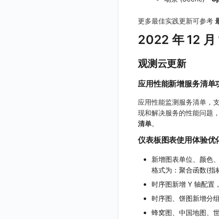
设置空间自定义信息
更多最佳实践更新可参考
获取角色敏感数据脱敏字段
2022 年 12 月 
敏感数据脱敏测试
站点列出
观测云更新
可查看空间列表
应用性能新增服务清单
修改空间的数据保留时长
应用性能监测服务清单，
获取当前租户信息
现和解决服务的性能问题
获取当前工作空间信息
清单
。
获取同组织工作空间简化列表
仪表板图表使用体验优
轮换当前工作空间 Token
新增图表单位、颜色
格式为：聚合函数(指
时序图新增 Y 轴配置
时序图、饼图新增分
蜂窝图、中国地图、