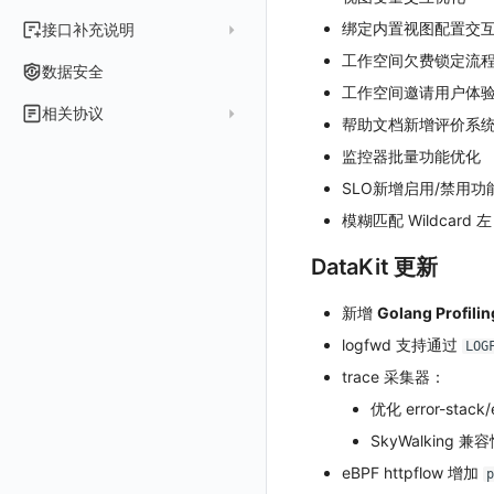
常见问题
运维手册
2022 年
如何申请 License
如何开始
前台账号
角色映射
工单管理
阿里云 IDaaS
日志
服务管理
资源目录
实体列表
导出
删除
导出
创建
获取
列出
删除
新建
获取
通知策略
列出
获取
等级 列出
详情
列出
获取所有 label
绑定内置视图配置交
接口补充说明
火山引擎
Azure 客户端授权配
扩展使用
基础设施部署
升级商业版
部署配置手册
管理后台账号
列出
常见问题
Authing
工作空间欠费锁定流
指标
服务性能
拓扑图
聚类查询
导入
导入
修改
删除
获取
列出
订阅
修改
新建
Issue 发现
获取
新建
自定义等级 添加
更新
获取
修改主机 label
列出
统一目录实体列表
列出
关于内置角色的说明
GoogleCloud
云监控（指标数据）
云监控（指标数据）
数据安全
开始安装
SSO 管理
运维FAQ
计量数据结构与使用
应用服务配置项手册
工作空间邀请用户体
工作空间成员
获取
列出
Azure AD
用户访问监测
索引
获取指标集相关信息
扩展信息配置
创建
删除
导出
导出
获取
列出
回复 列出
修改
新建
修改
自定义等级 修改
操作记录列表
新建
创建
统一目录实体详情
获取查询任务结果
获取
新建自动发现配置
统一目录拓扑实体字段定义
未恢复事件查询
OBCloud
GCP 客户端授权配置
相关协议
激活产品
管理后台手册
使用FAQ
kubernetes集群
Keycloak 单点登录（部署版）
APM 服务拓扑跨空间配置说明
帮助文档新增评价系
工作空间
新增
创建
列出
IAM Identity Center
可用性监测
数据转发
聚合生成指标
应用
修改
新建
新建
新建
获取
回复 创建
删除
修改
删除
自定义等级 删除
评论列表
修改
修改
统一目录实体导出
发送查询任务
列出
指标和标签信息获取
新增
修改自动发现配置
统一目录拓扑字段筛选项
拓扑图图表接口
云监控（指标数据）
云监控（指标数据）
观测云商业版订阅协议
监控器批量功能优化
DataWay
升级观测云
工作空间管理
开启自身的可观测
观测云底座
配置 Keycloak 单点登录映射规则
查看器报“视图模板不存在”
工作空间 API Key
修改
获取
添加成员
列出
Okta
监控
数据访问
SourceMap
拨测任务
修改
修改
修改
导出
回复 修改
故障评论 查询
默认配置状态 获取
添加评论
禁用/启用
删除
统一目录实体创建
统一目录拓扑查询
获取索引信息
列出
列出
快速列出 RUM 配置
修改
获取自动发现配置
获取指标集列表，支持搜索功能
单位说明
观测云专属版订阅协议
SLO新增启用/禁用功
部署方案
容量规划
版本历史
用户管理
域名访问修改成IP访问
Doris
日志引擎存储空间不足
Azure AD 单点登录（部署版）
工作空间内置 API Key
启用/禁用
修改
修改
创建
新建
Keycloak
LLM监测
自建节点管理
监控器
导入
删除
删除
回复 删除
故障评论 创建
默认配置状态修改
修改评论
删除
导出
统一目录实体修改
导出
获取
列出
新建
添加 RUM 配置
列出
创建
删除
自动发现配置列出
获取指标集 Schema 信息
飞书 SSO（OIDC）配置说明
模糊匹配 Wildcard
观测云免费版订阅协议
Dataway 安装使用
云上基础设施部署
自定义映射
菜单管理
配置邮件服务
GuanceDB
监控器问题排查
日志引擎容量规划
角色管理
删除
启用/禁用
更换空间拥有者
获取
获取
初始化并获取
管理
SLO
应用
导出
等级 列出
回复 修改
统一目录实体删除
导入
新建
获取
获取指标 Tags 信息
获取
修改 RUM 配置
删除
删除
列出
外部事件监控器事件接受
禁用/启用自动发现配置
SourceMap 分片上传
观测云 SaaS 服务等级协议
数据分流
自建基础设施部署
LDAP 单点登录
模版管理
切换域名
OpenSearch
数据断档问题排查
资源、系统要求
DataKit 更新
Issue
修改品牌标识
删除
轮换工作空间 Token
修改
修改
列出
快照管理
智能巡检
字段管理
自定义等级 添加
故障操作记录 查询
创建默认类型索引
修改
新建
获取日志 Schema 信息
修改
删除 RUM 配置
分片上传初始化
修改
获取
列出
创建
快速列出 LLM 配置
删除自动发现配置
统一目录实体字段值数量统计
部署版跨站点授权
法律声明
数据聚合和采样
单机环境部署
字段管理
切换日志引擎
阿里云部署手册
集成中的 DataWay 列表为空
OIDC 单点登录自定义域名替换操作步骤（已不再推荐）
自建基础设施部署手册
分组管理
修改
列出
列出
获取
DQL 数据查询
静默配置
全局标签
列出
自定义等级 修改
附件上传
统一目录实体类型列表
修改默认类型索引配置
删除
新建单个数据访问规则
获取日志索引列表
禁用/启用
上传单个分片
禁用/启用
删除
获取
获取
列出
列出 LLM 配置
列出
新增
Golang Profilin
同组织跨工作空间 Trace 查询
数据安全保密协议
设置管理
切换时序引擎
数据写入延迟如何处理
聚合
华为云部署手册
资源、系统要求
资源、系统要求
自定义 OIDC 接入（部署版）
Issue 等级
删除
批量删除
修改ISSUE
列出
批量设置故障 AI 自动分析配置
Func 函数
告警策略
成员管理
新建
DQL 数据异步查询
自定义等级 删除
附件删除
统一目录实体类型详情
绑定索引
创建数据查询任务
修改
删除
列出已上传的分片列表
创建多步拨测任务
新建
新建
列出
获取
列出
获取 LLM 配置
获取
列出
获取日志索引 Tags 信息
logfwd 支持通过
LOG
数据安全协议
切换拨测中心
可用性监测故障排查
采样
基础设施部署
离线部署
模板管理
删除
批量删除
创建
有效的等级列表
trace 采集器：
账单分析
通知对象管理
角色管理
分享
DQL 数据查询(旧版)
列出
默认配置状态 获取
附件下载
统一目录实体类型创建
绑定索引配置修改
获取数据查询任务结果
修改单个数据访问规则
列出文件树
修改多步拨测任务
导出
修改
创建
创建
alert-policy
添加 LLM 配置
新增
获取
workspace-member
获取非日志文本数据 Schema 信息
观测云费用中心用户充值协议
应用镜像获取
代理
创建了Dataway前台看不到
华为云更改 OpenSearch 磁盘类型
优化 error-stack
数据查询
使用量限制查询
修改
模版-列出
免登录 Token
API Key 管理
删除
DQL 数据查询
执行外部函数
获取账单计费项消费累计
默认配置状态修改
统一目录实体类型修改
启用/禁用 索引配置
启用/禁用
合并分片生成文件
列出
导入
删除
修改
修改
自定义通知日期
列出
修改 LLM 配置
修改
新建
角色权限
列出
列出
成员列出
获取非日志文本数据 Tags 信息
观测云费用中心服务协议
配置数据转发
创建拨测节点报错
NFS
SkyWalking 
登录映射规则
使用量限制更新
管理工作空间
模版-获取模版详情
DQL数据查询
图表图片
黑名单
取消快照/图表分享
同组织 Trace 查询
获取账单信息
附件上传
统一目录实体类型删除
删除索引
删除
取消一个分片上传事件
获取
修改
批量删除
禁用
禁用
创建
删除 LLM 配置
删除
修改
团队管理
获取
列出
列出
邀请成员
列出权限信息
生成 token（旧接口，将于 2026-05-31 下架）
创建(该接口于 2025-12-30 日下架,推荐使用 v2版接口)
观测云移动应用隐私政策
eBPF httpflow 增加
离线环境模版更新
指标查询报错
Ingress-Nginx
p
场景-仪表板
上传空间图片相关资源
删除
添加映射配置
模版-导入自定义系统模版
Pipelines
获取账户余额
生成认证 code
获取时序趋势图
附件删除
上传单个文件内容
官方节点列出
替换导入
禁用/启用
启用
启用
获取
删除
SSO 管理
新建
获取
列出
创建 v2
创建
添加成员(部署版)
列出