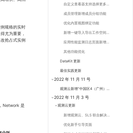
自定义查看器支持选择更多类型的数据
成员管理新增成员分组功能
优化内置视图绑定功能
实例规格的实时
新增一键导入导出工作空间内的仪表板、自定义查看器、监控器
显得尤为重要，
及改抢占式实例
应用性能监测日志页面新增自定义关联字段
其他功能优化
DataKit 更新
最佳实践更新
2022 年 11 月 11 号
观测云新增“中国区4（广州）”站点
2022 年 11 月 3 号
Network 是
观测云更新
新增观测云、SLS 联合解决方案
优化新手引导页面
商业版
。