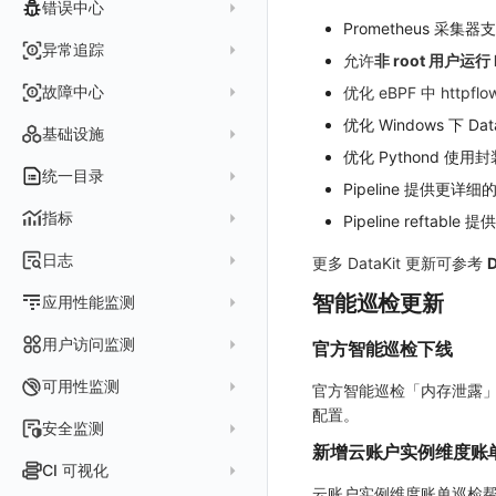
所有事件
错误中心
Datakit Metrics
华为云接入
DDTrace
DCA
附加功能
报告
图表配置
变量查询
历史版本
时序图
Prometheus 采集器支
未恢复事件
AWS 接入
Flameshot
Git
创建错误投递规则
异常追踪
性能基准和优化
Reference Table
笔记
图表查询
对象映射
柱状图
允许
非 root 用户运行 D
变更事件
logfwd
配置中心支持
错误列表
创建 Issue
故障中心
优化 eBPF 中 httpf
Offload
查看器
图表 JSON
饼图
简单查询
智能监控事件
logging
错误规则详情
管理 Issue
优化 Windows 下 Da
故障列表
内置视图
图表链接
快速搭建
概览图
表达式查询
基础设施
事件详情
pyspy
常见问题
优化 Pythond 使用封
分析看板
故障详情
常见问题
事件关联
列表管理
绑定内置视图
排行榜
DQL 查询
默认链接
主机
统一目录
常见问题
Pipeline 提供更详
日程
故障分析看板
页面管理
表格图
PromQL 查询
自定义链接
容器
新建实体对象
指标
Pipeline reftab
配置管理
值班
中国地图
数据源查询
场景示例
进程
类型
实体列表
指标采集
日志
更多 DataKit 更新可参考
等级定义
配置管理
世界地图
数据库
分析看板
Containers
实体详情
指标分析
日志采集
Issue 发现
智能巡检更新
应用性能监测
常见问题
等级定义
散点图
网络
Kubernetes
实体类型管理
指标管理
浏览器日志采集
通知策略
数据采集
等级映射
用户访问监测
气泡图
官方智能巡检下线
资源目录
总览
Pods
全景拓扑图
生成指标
小程序日志采集
服务
关联 Web 应用访问
故障自动分析
直方图
Web
常见问题
拓扑
数据上报
Services
可用性监测
官方智能巡检「内存泄露
常见问题
日志查看器
分析看板
配置应用性能监测采样
性能指标
故障聚合规则
矩形树图
配置。
小程序
Web 应用接入
网络流
Deployments
拨测任务
安全监测
BPF 网络日志
日志列表
链路
应用性能监测关联日志
服务拓扑
Webhook配置
蜂窝图
新增云账户实例维度账
Android
前端框架插件接入
更新日志
设备
Nodes
概览
API 拨测
新建检测规则
CI 可视化
错误追踪
日志详情
错误追踪
服务详情
手动安装
Java 日志关联链路数据
热力图
iOS/tvOS/macOS
SSR 框架下接入
应用接入
更新日志
网络路径
Replica Sets
云账户实例维度账单巡检
查看器
网络路径拨测
HTTP