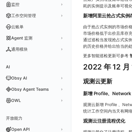
管理检测规则
官方检测库
数据采集
索引
监控
Profiling
自动注入
在主机上部署
Python 日志关联链路数据
耗的实例提示及账单可视
拓扑图
HarmonyOS
Electron 应用接入
远程配置与强制采样
快速开始
更新日志
Jobs
自建节点管理
多步拨测
ICMP
信号
自定义创建
查看器
跨工作空间索引查询
日志索引
监控器
查看器
在 Kubernetes 上部署
在主机上部署
新增阿里云抢占式实例
工作空间管理
SLO
React Native
采集数据说明
应用接入
迁移指南
更新日志
基于 Uniapp 开发框架的小程序接入
Cron Jobs
常见问题
浏览器拨测
TCP
执行日志
概览
常见问题
原生直写索引
智能监控
官方模板库
列表
在 Kubernetes 上部署
账号设置
仪表盘
Flutter
采样配置
应用数据采集
配置说明
快速开始
快速开始
更新日志
云账单
Daemonset
由于抢占式实例的市场价
WEBSOCKET
Arbiter
外部索引
SLO
检测规则
应用智能检测
市场价格低于出价且库存
详情页
安装 Datakit Operator
偏好设置
漏斗图
UniApp
用户操作 Action
高级场景
应用接入
应用接入
快速开始
更新日志
SDK 初始化
自定义用户访问监测 SDK 采集数据内容
Statefulset
SSL
Agent 监测
语法
通过巡检当发现抢占式实
SLS Logstore
静默管理
自定义模板库
云账单智能监控
新建 SLO
阈值检测
安装 Helm
其他设置
桑基图
macOS
自定义数据与事件
应用数据采集
配置说明
配置说明
应用接入
快速开始
更新日志
自定义用户标识
RUM 配置
自定义标签
Persistent Volumes
的历史价格并给出恰当的
应用列表
内置函数
通用模块
Elasticsearch
告警策略
监控器列表
主机智能检测
管理 SLO
突变检测
空间设置
数据列表
Windows
自定义 View
故障排查
高级场景
高级场景
配置说明
应用接入
快速开始
快速开始
用户标识
Log 配置
自定义采集规则
SDK 初始化
SDK 初始化
自定义添加额外的数据TAG
PVC
更多智能巡检更新可参考
查看器
新建 Agent 监测应用
查看器
OpenSearch
通知对象管理
恢复监控器
Kubernetes 智能检测
SLO 详情
新建告警策略
区间检测
MFA 管理
关键指标
告警统计图
C++
Resource Hook
应用数据采集
应用数据采集
高级场景
配置说明
应用接入
应用接入
更新日志
全局 Context
自定义添加 Action
Trace 配置
数据采集脱敏
RUM 配置
自定义标签使用
RUM 配置
SDK 初始化
自定义标签与全局上下文
2022 年 12 月
AI
分析看板
新建 LLM 监测应用
快照
搜索
日志易
常见问题
运算符
日志智能检测
管理告警策略
钉钉机器人
区间检测 V2
属性声明
功能菜单
监控器总览
Unity
WebSocket 长连接采集
故障排查
故障排查
应用数据采集
高级场景
配置说明
配置说明
快速开始
快速开始
添加自定义 Action
自定义添加 Error
WebView 监测
Log 配置
数据采集自定义规则
Log 配置
数据采集脱敏
RUM 配置
自定义标签使用
SDK 初始化
Obsy AI
筛选
保存快照
火山引擎 TLS
真值表
用户访问智能检测
告警聚合通知模板
企业微信机器人
离群检测
观测云更新
字段管理
日志延迟可见
文本
查看器
FAQ
故障排查
应用数据采集
高级场景
高级场景
应用接入
应用接入
快速开始
上报自定义 Error
Trace 配置
数据采集脱敏
Trace 配置
Log 配置
数据采集自定义规则
RUM 配置
自定义标签使用
SDK 初始化
SDK 初始化
动态配置与动态更新地址
动态配置与动态更新地址
时间控件
分享快照
Obsy Copilot
Obsy Agent Teams
事件等级
飞书机器人
日志检测
全局标签
视频
分析看板
更新日志
故障排查
应用数据采集
应用数据采集
配置说明
配置说明
应用接入
Session（会话）
符号文件上传
WebView 数据监测
Trace 配置
数据采集脱敏
Log 配置
数据采集自定义规则
RUM 配置
RUM 配置
自定义标签使用
小程序 JS SDK 远程配置
URLSession 自定义 Network 采集
新增 Profile、Networ
维度分析
套餐与积分
可观测分析
Agent 管理
自定义事件通知模板
Webhook 自定义
进程异常检测
OWL
环境变量
图片
会话重放
故障排查
故障排查
框架接入
高级场景
配置说明
View（页面）
隐私与权限说明
Trace 配置
数据采集脱敏
Log 配置
Log 配置
数据采集自定义规则
SDK 初始化
SDK 初始化
动态配置与动态更新地址
动态配置与动态更新地址
自定义标签与 BridgeContext
观测云新增 Profile 、Ne
显示列
数据检索
我的任务
监控器内部原理
简单 HTTP 请求
Agent 创建
基础设施存活检测 V2
Webhook 自定义 Body 模板
成员管理
OWL CLI
命令面板
用户洞察
高级场景
应用数据采集
高级场景
Resource（资源）
Web
Content Provider 设置
符号文件上传
符号文件上传
WebView 数据监测
Trace 配置
数据采集脱敏
Trace 配置
RUM 配置
桌面 UI 框架
RUM 配置
自定义标签
SDK 初始化
统计工作空间内当天有网络
资源生成
开放能力
自动化
短信
Agent 容器安装
应用性能指标检测
角色管理
OWL MCP Server
邀请成员
手动安装
IFrame
数据访问
应用数据采集
故障排查
故障排查
Action（操作）
移动端
会话热图
手动兼容接入
WebView 数据监测
WebView 数据监测
Log 配置
WebView2
隐私与数据脱敏
Log 配置
自定义采集规则
RUM 配置
自定义标签使用
如何接入会话重放
Widget Extension 数据采集
原生与 Flutter 混合开发
观测云注册流程优化
知识服务
任务接入
语音电话
Agent 服务运维
用户访问指标检测
Open API
API Keys 管理
故障排查
权限清单
自动安装
快速开始
仪表板列表
自建追踪
故障排查
Long Task（长任务）
漏斗分析
WebView 数据监测
Trace 配置
Electron
自定义标签
Trace 配置
Log 配置
数据采集脱敏
如何接入 canvas 录制
Android 会话重放
Publish Package 相关配置
原生与 React Native 混合开发
观测云简化了注册流程，