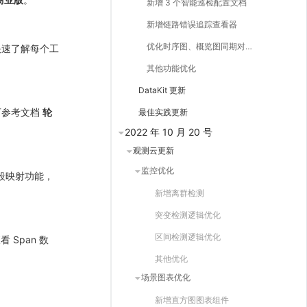
新增 3 个智能巡检配置文档
新增链路错误追踪查看器
优化时序图、概览图同期对比功能
快速了解每个工
其他功能优化
DataKit 更新
可参考文档
轮
最佳实践更新
2022 年 10 月 20 号
观测云更新
监控优化
段映射功能，
新增离群检测
突变检测逻辑优化
区间检测逻辑优化
 Span 数
其他优化
场景图表优化
新增直方图图表组件