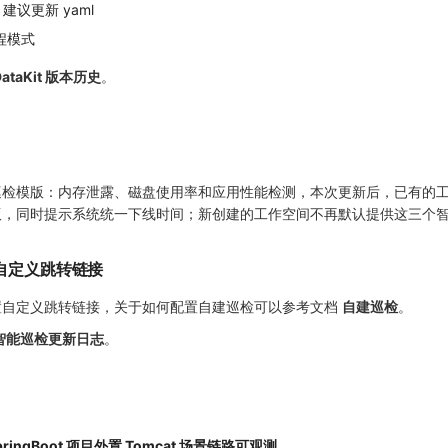
整，建议更新 yaml
程模式
DataKit 版本历史
。
巡检模版：内存泄露、磁盘使用率和应用性能检测，本次更新后，已有的
版，同时提示系统统一下线时间；新创建的工作空间不再默认提供这三个
自定义跳转链接
置自定义跳转链接，关于如何配置自建巡检可以参考文档
自建巡检
。
智能巡检更新日志
。
pringBoot 项目外置 Tomcat 场景链路可观测
。