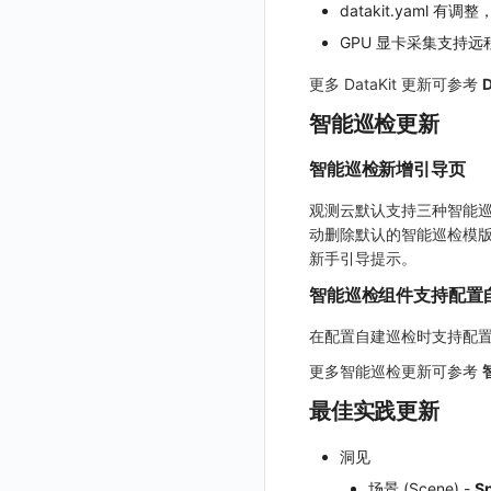
观测云移动 SDK 隐私政策
datakit.yaml 有调
管理空间索引配置
部署版kodo版本过期
Kubernetes Storage NFS
链路追踪
获取图片相关资源
模版-删除自定义模版
修改映射配置
标识ID导入
数据访问
附件下载
删除
批量禁用/启用
删除
删除
修改
导出
修改
删除
获取
列出
获取
获取
删除成员
获取
sso(2026年05月31日下架)
作废 token（旧接口，将于 2026-05-31 下架）
GPU 显卡采集支持远
数据处理协议（DPA）
配置 kodo-inner 查询并发数
通过 iframe 实现页面嵌套
Kubernetes Storage OpenEBS
DataKit清单
自定义工作空间绑定信息
映射配置列出
apm 服务列出
模版-批量删除自定义模版
敏感数据脱敏
作废认证 code
启用/禁用
批量删除
删除
导入
删除
验证
新建
新建
列出
修改
删除
sso
获取 SSO 配置
批量开启关闭成员个人 API Key
修改(该接口于 2025-12-30 日下架,推荐使用 v2版接口)
观测云账号注销须知
更多 DataKit 更新可参考
观测云集群备份和恢复
Kubernetes
修改品牌标识
删除映射配置
service map
在线 Datakit 列表
工作空间
批量删除
新建
修改
获取
获取
列出
修改 v2
删除
修改成员
新建
映射规则
SSO 配置 列出
获取 SSO 配置
观测云费用中心账号注销须知
智能巡检更新
可靠性验证
MySQL
开关状态设置
工作空间-查询索引信息列表
工作空间自定义配置
删除
修改
新建
获取
新建
删除
修改
新建 SSO 配置
列出 SSO 配置
获取映射规则列表
自定义映射规则(部署版)
观测云 Obsy AI 智能服务使用协议
日志引擎
Studio 自观测配置与指标说明
工作空间-索引模板配置
获取开关状态信息
属性声明
导入
删除
新建单个数据访问规则
新建
修改
索引关键字段获取
更新 SSO 配置
新建 SSO 配置
新建映射规则
添加映射配置
智能巡检新增引导页
自定义前端配色
Doris
跨空间授权
导出
启用/禁用
修改
修改
工作空间资源导出
索引关键字段修改
获取
删除 SSO 配置
更新 SSO 配置
修改映射规则
修改映射配置
观测云默认支持三种智能
自定义前端语言
OpenSearch 高可用
动删除默认的智能巡检模
跨站点授权
启用/禁用
导入
修改单个数据访问规则
启用/禁用
索引加速字段配置修改
修改
列出
删除 SSO 配置
删除映射规则
自定义映射规则列出
工作空间资源任务状态查询
获取 SSO 映射列表
新手引导提示。
GuanceDB 引擎
后台管理忘记admin用户密码
账号管理
导出
删除
删除
工作空间资源导入
获取
生成跨站点授权 meta
新建映射规则
开启/禁用映射规则
启用/禁用 SSO 配置
删除 SSO 自定义映射规则
智能巡检组件支持配置
Redis
使用阿里云 ECI 弹性伸缩 kodo-x
禁用/启用
工作空间资源任务取消
添加
导入跨站点授权 meta
默认配置状态修改
修改 SSO 映射规则
批量删除 SSO 自定义映射规则
Kodo-X 拆分
helm
在配置自建巡检时支持配
功能菜单获取
修改
删除 SSO 映射规则
切换 HTTPS 访问
更多智能巡检更新可参考
功能菜单设置
删除
开启/禁用 SSO 映射规则
短信模板配置说明
最佳实践更新
功能菜单获取 v2
统一目录全景拓扑图配置说明
功能菜单设置 v2
洞见
上传空间图片
场景 (Scene) -
S