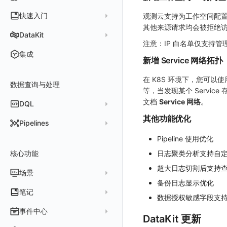
客户价值
注册免费版
快速入门
观测云支持为工作空间配置 
其他来源请求均会被拒绝
注册商业版
安装并使用 DataKit
DataKit
注意：IP 白名单仅支持管
版本区分
从官网注册商业版
快速创建仪表板
在 Linux 上安装
更新日志
集成
新增 Service 网络拓扑
常见问题
从云厂商注册商业版
开始使用监控器
在 Windows 上安装
DataKit 安装
2025
在阿里云云市场开通
在 K8S 环境下，您可以使用
开启 APM 链路追踪
在 macOS 上安装
数据查询与处理
DataKit 使用
2021~2024
主机安装
等，当发现某个 Servic
在阿里云海外云市场开通
在 Kubernetes 上安装
DataKit 配置
容器安装
服务管理
文档
Service 网络
。
DQL
在阿里云云市场开通专属版
以 Kubernetes helm 方式安装
DataKit 开发手册
批量安装
状态查看
主配置
Kubernetes
其他功能优化
DQL 查询入口
Pipelines
在 AWS 云市场开通
Docker 安装
离线安装
更新
采集器配置
HTTP API
Helm
DQL 函数
Pipeline 使用优化
管理 Pipelines
在华为云云商店购买
Datakit Operator
DQL 查询
选举配置
文档撰写
Docker
核心功能
高级函数
日志聚类分析支持自
Pipeline 手册
在微软云云商店购买
其它命令
代理配置
AWS ECS Fargate
超大日志切割后支持
DQL VS 其它查询语言
DBSCAN
场景
快速开始
故障排查
DataKit Operator
AWS EKS
备份日志显示优化
PromQL 快速上手
本地 Func 如何上报自定义高级函数
基础和原理
仪表板
笔记
数据授权敏感字段支
虚拟互联网接入
其它配置方式
GCP GKE Autopilot
无数据排查
更新日志
Platypus 语法
各数据类别数据处理
可视化图表
列表管理
创建/编辑笔记
事件中心
性能展示
Bug Report 分析
阿里云接入
Asyncprofile
配置综述
DataKit 更新
内置函数
Grok 模式
视图变量
页面管理
图表类型
Chart Block 配置说明