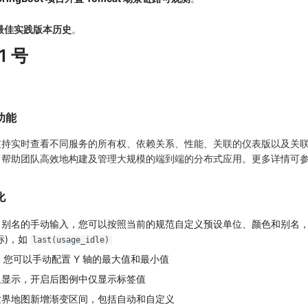
最佳实践版本历史
。
1 号
功能
支持实时查看不同服务的所有权、依赖关系、性能、关联的仪表版以及关
，帮助团队高效地构建及管理大规模的端到端的分布式应用。更多详情可
化
、别名的手动输入，您可以按照当前的规范自定义预设单位、颜色和别名
标)，如
last(usage_idle)
，您可以手动配置 Y 轴的最大值和最小值
组显示，开启后图例中仅显示标签值
世界地图新增渐变区间，包括自动和自定义