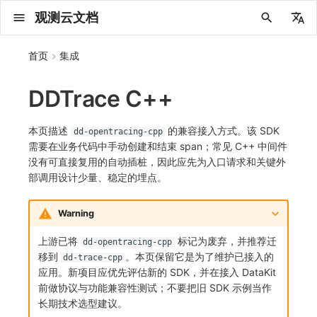
观测云文档
中文
首页
集成
English
DDTrace C++
2025 年
概念先解
注册免费版
安装并使用 DataKit
更新日志
DQL 查询入口
管理 Pipelines
仪表板
创建/编辑笔记
所有事件
创建错误投递规则
创建 Issue
故障列表
主机
新建实体对象
指标采集
日志采集
数据采集
Web
拨测任务
新建检测规则
数据采集
监控器
账号设置
应用列表
查看器
Obsy Copilot
Agent 管理
OWL CLI
公共请求参数
Func 托管版
数据存储策略
费用结算方式
名词解释
发布历史
公共请求参数
关于内置角色的说明
观测云商业版订阅协议
从官网注册商业版
在 Linux 上安装
2025
主机安装
服务管理
主配置
HTTP API
DBSCAN
PromQL 快速上手
快速开始
列表管理
图表类型
变量查询
快速搭建
绑定内置视图
等级定义
等级定义
类型
总览
数据上报
日志列表
日志索引
关联 Web 应用访问
性能指标
手动安装
Web 应用接入
更新日志
更新日志
更新日志
更新日志
更新日志
更新日志
更新日志
快速开始
更新日志
快速开始
快速开始
Session（会话）
Web
会话热图
SourceMap 配置
数据拦截与修改
API 拨测
官方检测库
语法
官方模板库
应用智能检测
新建 SLO
新建告警策略
钉钉机器人
关键指标
邀请成员
权限清单
Open API
新建转发规则
模版库
创建扫描规则
SAML
Status Page
新建 Agent 监测应用
搜索
保存快照
可观测分析
Agent 创建
手动安装
快速开始
仪表板
未恢复事件列出
频道
故障列表
错误中心
基础设施
实体列表
聚类查询
获取指标集相关信息
应用
拨测任务
监控器
应用
字段管理
列出
DQL 数据异步查询
列出
获取账单计费项消费累计
获取时序趋势图
AWS
一般图表数据返回
基础
计费产生逻辑
费用中心账号结算
注册与版本
2025 年
部署必读
如何开始
部署配置手册
计量数据结构与使用
列出
列出
列出
列出
新建
初始化并获取
列出
获取
列出
有效的等级列表
模版-列出
DQL数据查询
添加映射配置
标识ID导入
apm 服务列出
在线 Datakit 列表
2024 年
客户价值
注册商业版
快速创建仪表板
DataKit 安装
DQL 函数
Pipeline 手册
可视化图表
Chart Block 配置说明
未恢复事件
错误列表
管理 Issue
故障详情
容器
实体列表
指标分析
浏览器日志采集
服务
小程序
概览
管理检测规则
查看器
智能监控
偏好设置
查看器
快照
套餐与积分
我的任务
OWL MCP Server
公共响应结构
云账号管理
商业版
常见问题
登录方式
私有化版本说明
公共响应结构
未恢复事件查询
观测云专属版订阅协议
从云厂商注册商业版
在 Windows 上安装
2021~2024
容器安装
状态查看
采集器配置
文档撰写
本地 Func 如何上报自定义高级函数
基础和原理
页面管理
图表配置
对象映射
列表管理
Issue 发现
等级映射
分析看板
拓扑
日志详情
原生直写索引
配置应用性能监测采样
服务拓扑
自动注入
前端框架插件接入
应用接入
快速开始
迁移指南
快速开始
快速开始
快速开始
快速开始
应用接入
快速开始
应用接入
应用接入
View（页面）
移动端
漏斗分析
脚本上传 sourcemap
页面性能
网络路径拨测
自定义创建
内置函数
检测规则
云账单智能监控
管理 SLO
管理告警策略
企业微信机器人
功能菜单
常见问题
管理转发规则
管理扫描规则
OIDC
工单管理
新建 LLM 监测应用
筛选
分享快照
数据检索
Agent 容器安装
自动安装
工具清单
仪表板轮播
获取事件内容
Issue
值班
错误中心规则
资源目录
拓扑图
索引
聚合生成指标
SourceMap
自建节点管理
SLO
全局标签
新建
DQL 数据查询(旧版)
执行外部函数
获取账单信息
生成认证 code
阿里云
拓扑图数据返回
云同步脚本集
计费价格明细
阿里云账号结算
结算与账单
2024 年
如何申请 License
升级商业版
运维FAQ
获取
创建
添加成员
创建
获取
修改
修改ISSUE
创建
模版-获取模版详情
修改映射配置
service map
本页描述
的兼容接入方式。该 SDK
dd-opentracing-cpp
需要在业务代码中手动创建和结束 span；常见 C++ 中间件
2023 年
版本区分
开始使用监控器
DataKit 使用
高级函数
视图变量
变更事件
错误规则详情
分析看板
故障分析看板
进程
实体详情
指标管理
小程序日志采集
分析看板
Android
查看器
信号
概览
SLO
其他设置
分析看板
自动化
故障排查
接口签名认证
外部数据源
企业版
账户概览
产品部署
签名认证
拓扑图图表接口
观测云免费版订阅协议
在 macOS 上安装
批量安装
更新
选举配置
Platypus 语法
图表查询
页面管理
通知策略
故障自动分析
网络流
外部索引
应用性能监测关联日志
服务详情
查看器
SSR 框架下接入
远程配置与强制采样
应用接入
快速开始
应用接入
应用接入
应用接入
应用接入
配置说明
应用接入
配置说明
配置说明
Resource（资源）
Webpack 上传 sourcemap
内容安全策略
多步拨测
自定义模板库
主机智能检测
SLO 详情
告警聚合通知模板
飞书机器人
日志延迟可见
FAQ
角色映射
时间控件
资源生成
Agent 服务运维
快速开始
笔记
手动恢复事件
日程
配置管理
数据转发
智能巡检
成员管理
分享
DQL 数据查询
获取账户余额
华为云
亚马逊云账号结算
2023 年
基础设施部署
SSO 管理
使用FAQ
新增
获取
修改
获取
修改
列出
修改
模版-导入自定义系统模版
映射配置列出
没有可直接复用的自动插桩，因此应先为入口请求和关键外
部调用设计少量、稳定的埋点。
2022 年
常见问题
开启 APM 链路追踪
DataKit 配置
DQL VS 其它查询语言
报告
智能监控事件
常见问题
日程
值班
数据库
实体类型管理
生成指标
日志查看器
链路
iOS/tvOS/macOS
自建节点管理
执行日志
静默管理
空间设置
任务接入
更新日志
使用限制
脚本市场
常见问题
支持中心
开始使用
前台账号
单位说明
观测云 SaaS 服务等级协议
在 Kubernetes 上安装
离线安装
DQL 查询
代理配置
内置函数
图表 JSON
故障聚合规则
设备
Electron 应用接入
基于 Uniapp 开发框架的小程序接入
配置说明
应用接入
配置说明
配置说明
配置说明
配置说明
高级场景
配置说明
高级场景
高级场景
Action（操作）
Vite 上传 sourcemap
浏览器拨测
监控器列表
Kubernetes 智能检测
Webhook 自定义
常见问题
维度分析
知识服务
Agent 正向代理配置
工具清单
新版笔记
创建事件
配置管理
数据访问
静默配置
角色管理
删除
同组织 Trace 查询
作废认证 code
腾讯云
华为云账号结算
2022 年
开始安装
管理后台手册
升级观测云
修改
修改
更换空间拥有者
轮换工作空间 Token
列出
批量删除
管理工作空间
模版-删除自定义模版
删除映射配置
Warning
2021 年
DataKit 开发手册
笔记
事件详情
配置管理
配置管理
网络
全景拓扑图
常见问题
BPF 网络日志
错误追踪
HarmonyOS
常见问题
Arbiter
告警策略
MFA 管理
用量统计
请求示例
账单管理
运维手册
管理后台账号
飞书 SSO（OIDC）配置说明
法律声明
以 Kubernetes helm 方式安装
其它命令
DataKit Operator
附加功能
图表链接
Webhook配置
网络路径
采集数据说明
应用数据采集
高级场景
配置说明
高级场景
高级场景
高级场景
高级场景
应用数据采集
框架接入
应用数据采集
故障排查
Long Task（长任务）
恢复监控器
日志智能检测
简单 HTTP 请求
显示列
技能
命令参考
查看器
告警策略
API Key 管理
取消快照/图表分享
Azure
激活产品
容量规划
启用/禁用
启用/禁用
修改
删除
删除
模版-批量删除自定义模版
开关状态设置
上游已将
标记为废弃，并推荐迁
dd-opentracing-cpp
2020 年
查看器
常见问题
常见问题
资源目录
错误追踪
Profiling
React Native
通知对象管理
属性声明
Agent 版本历史
OpenAPI SDK
账户管理
扩展使用
工作空间成员
SourceMap 分片上传
数据安全保密协议
Docker 安装
故障排查
其它配置方式
性能基准和优化
事件关联
采样配置
应用数据采集
高级场景
应用数据采集
应用数据采集
应用数据采集
应用数据采集
故障排查
高级场景
故障排查
Error（错误）
运算符
用户访问智能检测
短信
MCP 服务
内置视图
通知对象管理
黑名单
DataWay
删除
删除
批量设置故障 AI 自动分析配置
批量删除
获取开关状态信息
自定义用户访
移到
。本页保留它是为了维护已接入的
dd-trace-cpp
应用。新项目应优先评估新的 SDK，并在接入 DataKit
2019 年
内置视图
常见问题
索引
Flutter
常见问题
字段管理
Obscli
公共错误定义
工作空间管理
工作空间
部署版跨站点授权
数据安全协议
Datakit Operator
虚拟互联网接入
用户操作 Action
故障排查
应用数据采集
故障排查
故障排查
故障排查
故障排查
应用数据采集
真值表
语音电话
消息渠道
服务管理
Pipelines
部署方案
修改品牌标识
删除
前做协议与功能兼容性测试；不要把旧 SDK 示例当作
长期技术选型建议。
常见问题
跨工作空间索引查询
UniApp
全局标签
场景
常见问题
工作空间 API Key
同组织跨工作空间 Trace 查询
观测云费用中心用户充值协议
性能展示
自定义数据与事件
故障排查
故障排查
事件等级
Slack
Agent 协作（A2A）
服务性能
数据访问
使用量限制查询