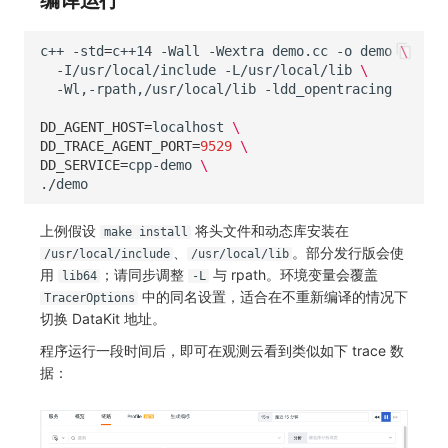
编译运行
c++
-std
=
c++14
-Wall
-Wextra
demo.cc
-o
demo
\
-I/usr/local/include
-L/usr/local/lib
\
-Wl,-rpath,/usr/local/lib
DD_AGENT_HOST
=
localhost
\
DD_TRACE_AGENT_PORT
=
9529
\
DD_SERVICE
=
cpp-demo
\
上例假设
将头文件和动态库安装在
make install
、
。部分发行版会使
/usr/local/include
/usr/local/lib
用
；请同步调整
与 rpath。环境变量会覆盖
lib64
-L
中的同名设置，适合在不重新编译的情况下
TracerOptions
切换 DataKit 地址。
程序运行一段时间后，即可在观测云看到类似如下 trace 数
据：