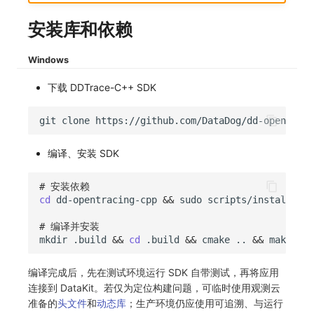
常见问题
macOS
环境变量
事件
工作空间内置 API Key
观测云费用中心服务协议
自定义 View
自定义事件通知模板
Teams
敏感数据脱敏
使用量限制更新
安装库和依赖
Windows
成员管理
异常追踪
角色管理
观测云移动应用隐私政策
Resource Hook
监控器内部原理
Telegram Bot
工作空间
上传空间图片相关资源
Windows
C++
角色管理
故障中心
Issue
观测云移动 SDK 隐私政策
WebSocket 长连接采集
工作空间自定义配置
获取图片相关资源
下载 DDTrace-C++ SDK
Unity
API Keys 管理
错误中心
分组管理
数据处理协议（DPA）
FAQ
属性声明
自定义工作空间绑定信息
git
clone
查看器
Client Token 管理
基础设施
Issue 等级
观测云账号注销须知
更新日志
跨空间授权
修改品牌标识
编译、安装 SDK
分析看板
黑名单
统一目录
模板管理
观测云费用中心账号注销须知
跨站点授权
工作空间-查询索引信息列表
# 安装依赖
cd
dd-opentracing-cpp
&&
sudo
会话重放
数据转发
日志
数据查询
观测云 Obsy AI 智能服务使用协议
账号管理
工作空间-索引模板配置
# 编译并安装
用户洞察
数据访问
指标
登录映射规则
mkdir
.build
&&
cd
.build
&&
cmake
..
&&
make
&&
数据访问
正则表达式
用户访问监测
场景-仪表板
编译完成后，先在测试环境运行 SDK 自带测试，再将应用
连接到 DataKit。若仅为定位构建问题，可临时使用观测云
自建追踪
审计事件
可用性监测
链路追踪
准备的
头文件
和
动态库
；生产环境仍应使用可追溯、与运行