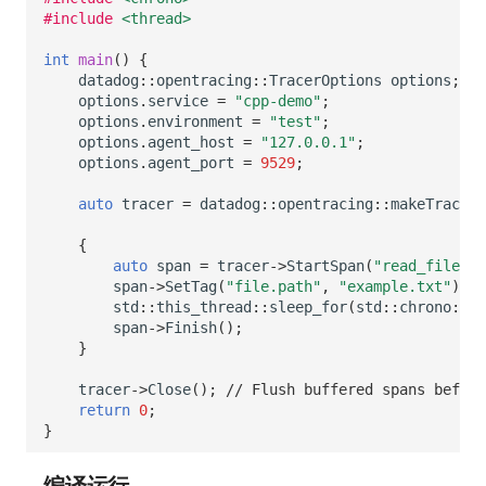
#include
<thread>
int
main
()
{
datadog
::
opentracing
::
TracerOptions
options
;
options
.
service
=
"cpp-demo"
;
options
.
environment
=
"test"
;
options
.
agent_host
=
"127.0.0.1"
;
options
.
agent_port
=
9529
;
auto
tracer
=
datadog
::
opentracing
::
makeTracer
(
{
auto
span
=
tracer
->
StartSpan
(
"read_file"
);
span
->
SetTag
(
"file.path"
,
"example.txt"
);
std
::
this_thread
::
sleep_for
(
std
::
chrono
::
mi
span
->
Finish
();
}
tracer
->
Close
();
// Flush buffered spans befor
return
0
;
}