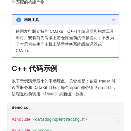
时匹配的构建产物。
SourceMap
分享管理
监控
DataKit清单
自定义环境变量
跨工作空间授权
LLM监测
构建工具
其他
字段展示权限
管理
使用发行版支持的 CMake、C++14 编译器和构建工具
即可。安装前先阅读上游仓库当前的依赖说明；不要为
敏感数据扫描
快照管理
了本示例在生产主机上随意替换系统级编译器或
CMake。
实验室
DQL 数据查询
SSO 管理
Func 函数
C++ 代码示例
支持中心
账单分析
以下示例演示最小的手动埋点。关键点是：创建 tracer 时
设置服务和 DataKit 目标；每个 span 都必须
；
Finish()
免登录 Token
进程退出前调用
刷新缓冲数据。
Close()
图表图片
demo.cc
#include
<datadog/opentracing.h>
#include
<chrono>