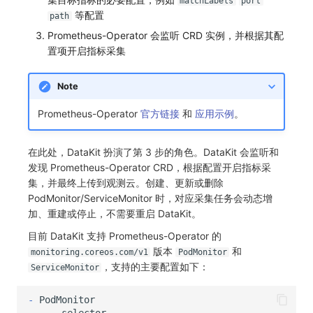
matchLabels
port
等配置
path
常见问题
macOS
环境变量
事件
工作空间内置 API Key
观测云费用中心服务协议
自定义 View
自定义事件通知模板
Teams
敏感数据脱敏
使用量限制更新
Prometheus-Operator 会监听 CRD 实例，并根据其配
Windows
成员管理
异常追踪
角色管理
观测云移动应用隐私政策
置项开启指标采集
Resource Hook
监控器内部原理
Telegram Bot
工作空间
上传空间图片相关资源
C++
角色管理
故障中心
Issue
观测云移动 SDK 隐私政策
WebSocket 长连接采集
工作空间自定义配置
获取图片相关资源
Note
Unity
API Keys 管理
错误中心
分组管理
数据处理协议（DPA）
FAQ
属性声明
自定义工作空间绑定信息
Prometheus-Operator
官方链接
和
应用示例
。
查看器
Client Token 管理
基础设施
Issue 等级
观测云账号注销须知
更新日志
跨空间授权
修改品牌标识
在此处，DataKit 扮演了第 3 步的角色。DataKit 会监听和
发现 Prometheus-Operator CRD，根据配置开启指标采
分析看板
黑名单
统一目录
模板管理
观测云费用中心账号注销须知
跨站点授权
工作空间-查询索引信息列表
集，并最终上传到观测云。创建、更新或删除
PodMonitor/ServiceMonitor 时，对应采集任务会动态增
会话重放
数据转发
日志
数据查询
观测云 Obsy AI 智能服务使用协议
账号管理
工作空间-索引模板配置
加、重建或停止，不需要重启 DataKit。
用户洞察
数据访问
指标
登录映射规则
目前 DataKit 支持 Prometheus-Operator 的
版本
和
monitoring.coreos.com/v1
PodMonitor
数据访问
正则表达式
用户访问监测
场景-仪表板
，支持的主要配置如下：
ServiceMonitor
自建追踪
审计事件
可用性监测
链路追踪
-
-