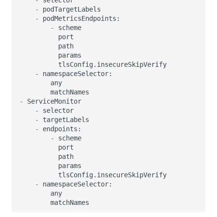
SourceMap
分享管理
监控
DataKit清单
-
-
自定义环境变量
跨工作空间授权
LLM监测
-
其他
字段展示权限
管理
敏感数据扫描
快照管理
-
实验室
DQL 数据查询
-
SSO 管理
Func 函数
-
-
-
支持中心
账单分析
-
免登录 Token
图表图片
-