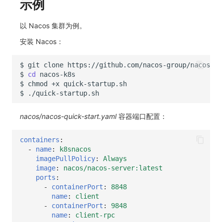
示例
以 Nacos 集群为例。
安装 Nacos：
$
git
clone
$
cd
$
chmod
+x
$
nacos/nacos-quick-start.yaml
容器端口配置：
containers
:
-
name
:
k8snacos
imagePullPolicy
:
Always
image
:
nacos/nacos-server:latest
ports
:
-
containerPort
:
8848
name
:
client
-
containerPort
:
9848
name
:
client-rpc