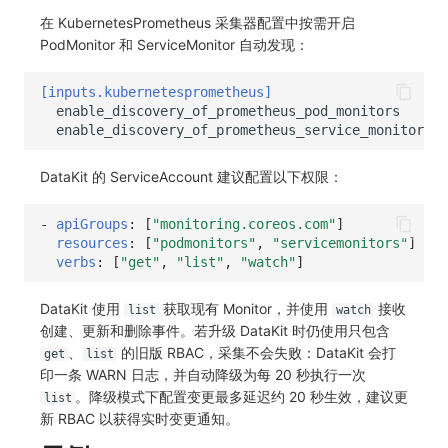
在 KubernetesPrometheus 采集器配置中按需开启
PodMonitor 和 ServiceMonitor 自动发现：
[inputs.kubernetesprometheus]
enable_discovery_of_prometheus_pod_monitors
=
enable_discovery_of_prometheus_service_monitors
=
DataKit 的 ServiceAccount 建议配置以下权限：
-
apiGroups
:
[
"monitoring.coreos.com"
]
resources
:
[
"podmonitors"
,
"servicemonitors"
]
verbs
:
[
"get"
,
"list"
,
"watch"
]
DataKit 使用
获取现有 Monitor，并使用
接收
list
watch
创建、更新和删除事件。若升级 DataKit 时仍使用只包含
、
的旧版 RBAC，采集不会失败：DataKit 会打
get
list
印一条 WARN 日志，并自动降级为每 20 秒执行一次
。降级模式下配置变更最多延迟约 20 秒生效，建议更
list
新 RBAC 以获得实时变更通知。