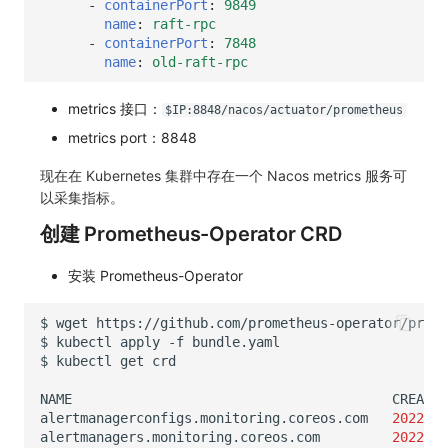
-
containerPort
:
9849
name
:
raft-rpc
-
containerPort
:
7848
name
:
old-raft-rpc
metrics 接口：
$IP:8848/nacos/actuator/prometheus
metrics port：8848
现在在 Kubernetes 集群中存在一个 Nacos metrics 服务可
以采集指标。
创建 Prometheus-Operator CRD
安装 Prometheus-Operator
$
wget
$
kubectl
apply
-f
$
kubectl
get
NAME
CREATED
alertmanagerconfigs.monitoring.coreos.com
2022
alertmanagers.monitoring.coreos.com
2022