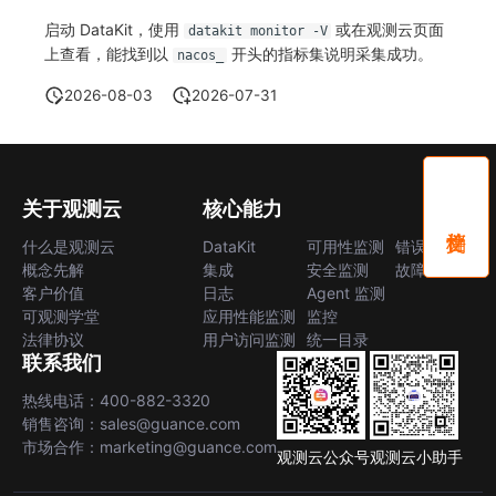
启动 DataKit，使用
或在观测云页面
datakit monitor -V
上查看，能找到以
开头的指标集说明采集成功。
nacos_
2026-08-03
2026-07-31
关于观测云
核心能力
什么是观测云
DataKit
可用性监测
错误中心
概念先解
集成
安全监测
故障中心
客户价值
日志
Agent 监测
可观测学堂
应用性能监测
监控
法律协议
用户访问监测
统一目录
联系我们
热线电话：400-882-3320
销售咨询：sales@guance.com
市场合作：marketing@guance.com
观测云公众号
观测云小助手