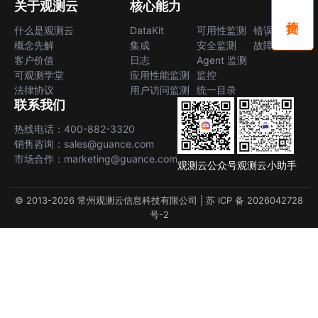
关于观测云
核心能力
什么是观测云
DataKit
可用性监测
错误中心
概念先解
集成
安全监测
故障中心
客户价值
日志
Agent 监测
可观测学堂
应用性能监测
监控
法律协议
用户访问监测
统一目录
联系我们
热线电话：400-882-3320
销售咨询：sales@guance.com
市场合作：marketing@guance.com
观测云公众号
观测云小助手
© 2013-2026 常州观测云信息科技有限公司 |
苏 ICP 备 2026042728
号-2