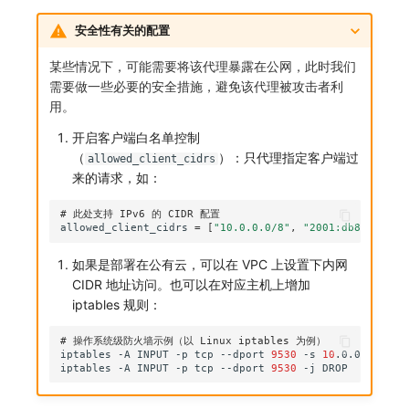
其他
分享管理
监控
DataKit清单
安全性有关的配置
跨工作空间授权
LLM监测
某些情况下，可能需要将该代理暴露在公网，此时我们
需要做一些必要的安全措施，避免该代理被攻击者利
字段展示权限
管理
用。
敏感数据扫描
快照管理
开启客户端白名单控制
（
）：只代理指定客户端过
allowed_client_cidrs
实验室
DQL 数据查询
来的请求，如：
SSO 管理
Func 函数
# 此处支持 IPv6 的 CIDR 配置
allowed_client_cidrs
=
[
"10.0.0.0/8"
,
"2001:db8::/32"
]
支持中心
账单分析
如果是部署在公有云，可以在 VPC 上设置下内网
CIDR 地址访问。也可以在对应主机上增加
免登录 Token
iptables 规则：
图表图片
# 操作系统级防火墙示例（以 Linux iptables 为例）
iptables
-A
INPUT
-p
tcp
--dport
9530
-s
10
.0.0.0/8
-j
iptables
-A
INPUT
-p
tcp
--dport
9530
-j