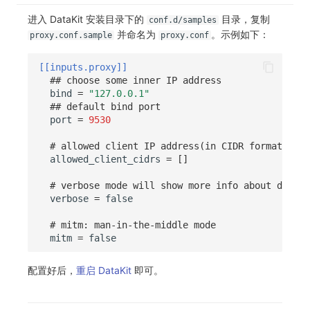
进入 DataKit 安装目录下的
目录，复制
常见问题
C++
环境变量
事件
工作空间内置 API Key
观测云费用中心服务协议
自定义事件通知模板
Teams
敏感数据脱敏
使用量限制更新
自定义用户访
conf.d/samples
并命名为
。示例如下：
proxy.conf.sample
proxy.conf
Unity
成员管理
异常追踪
角色管理
观测云移动应用隐私政策
如何配置用户访问监测采样
监控器内部原理
Telegram Bot
工作空间
上传空间图片相关资源
[[inputs.proxy]]
查看器
角色管理
故障中心
Issue
观测云移动 SDK 隐私政策
Hook Resource
工作空间自定义配置
获取图片相关资源
## choose some inner IP address
bind
=
"127.0.0.1"
## default bind port
分析看板
API Keys 管理
错误中心
分组管理
数据处理协议（DPA）
Action
属性声明
自定义工作空间绑定信息
port
=
9530
会话重放
Client Token 管理
基础设施
Issue 等级
观测云账号注销须知
FAQ
跨空间授权
修改品牌标识
# allowed client IP address(in CIDR format)
allowed_client_cidrs
=
[]
用户洞察
黑名单
统一目录
模板管理
观测云费用中心账号注销须知
跨站点授权
工作空间-查询索引信息列表
# verbose mode will show more info about during
verbose
=
false
数据访问
数据转发
日志
数据查询
观测云 Obsy AI 智能服务使用协议
账号管理
工作空间-索引模板配置
# mitm: man-in-the-middle mode
自建追踪
数据访问
指标
登录映射规则
mitm
=
false
SourceMap
正则表达式
用户访问监测
场景-仪表板
配置好后，
重启 DataKit
即可。
自定义环境变量
审计事件
可用性监测
链路追踪