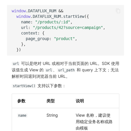
分享管理
监控
DataKit清单
window
.
DATAFLUX_RUM
&&
跨工作空间授权
LLM监测
window
.
DATAFLUX_RUM
.
startView
({
name
:
"/products/:id"
,
url
:
"/products/42?source=campaign"
,
字段展示权限
管理
context
:
{
page_group
:
"product"
,
敏感数据扫描
快照管理
},
})
实验室
DQL 数据查询
可以是绝对 URL 或相对于当前页面的 URL。SDK 使用
url
SSO 管理
Func 函数
该值生成 View 的
、
和 query 上下文；无法
url
url_path
解析时回退到浏览器当前 URL。
支持中心
账单分析
支持以下参数：
startView()
免登录 Token
参数
类型
说明
图表图片
String
View 名称，建议使
name
用稳定业务名称或路
由模板