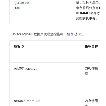
据，以秒为单位。相
_transact
命令前后分别有
BEG
ion
COMMIT
命令才算
完整的长事务。
RDS for MySQL数据库代理监控指标，如
表2
所示。
指标ID
指标名称
rds001_cpu_util
CPU使用
率
rds002_mem_util
内存使用
率