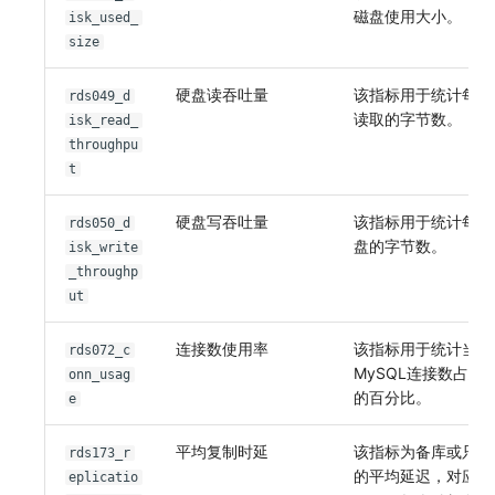
磁盘使用大小。
isk_used_
size
硬盘读吞吐量
该指标用于统计每秒
rds049_d
读取的字节数。
isk_read_
throughpu
t
硬盘写吞吐量
该指标用于统计每秒
rds050_d
盘的字节数。
isk_write
_throughp
ut
连接数使用率
该指标用于统计当前
rds072_c
MySQL连接数占总
onn_usag
的百分比。
e
平均复制时延
该指标为备库或只读
rds173_r
的平均延迟，对应
eplicatio