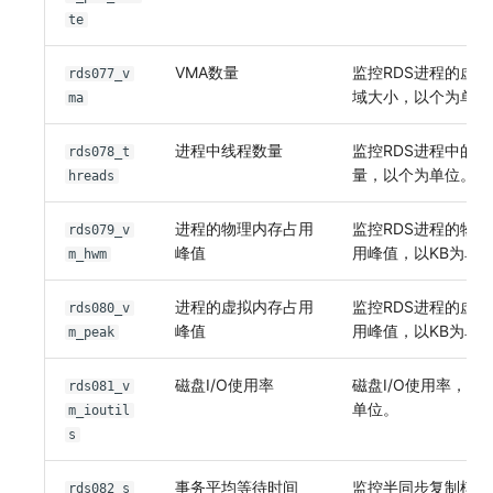
te
VMA数量
监控RDS进程的虚
rds077_v
域大小，以个为单位
ma
进程中线程数量
监控RDS进程中的线
rds078_t
量，以个为单位。
hreads
进程的物理内存占用
监控RDS进程的物
rds079_v
峰值
用峰值，以KB为单
m_hwm
进程的虚拟内存占用
监控RDS进程的虚
rds080_v
峰值
用峰值，以KB为单
m_peak
磁盘I/O使用率
磁盘I/O使用率，以
rds081_v
单位。
m_ioutil
s
事务平均等待时间
监控半同步复制模式
rds082_s