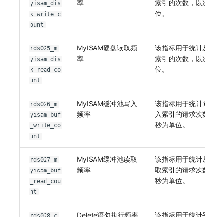
率
索引的次数，以次/
yisam_dis
位。
k_write_c
ount
MyISAM硬盘读取频
该指标用于统计从磁
rds025_m
率
索引的次数，以次/
yisam_dis
位。
k_read_co
unt
MyISAM缓冲池写入
该指标用于统计向缓
rds026_m
频率
入索引的请求次数，
yisam_buf
秒为单位。
_write_co
unt
MyISAM缓冲池读取
该指标用于统计从缓
rds027_m
频率
取索引的请求次数，
yisam_buf
秒为单位。
_read_cou
nt
Delete语句执行频率
该指标用于统计平均
rds028_c