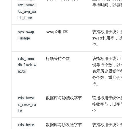
等待时间，以微秒为
emi_sync_
tx_avg_wa
it_time
swap利用率
该指标用于统计测量
sys_swap
swap利用率，以比
_usage
位。
行锁等待个数
该指标用于统计
Inn
rds_inno
锁等待个数，以个为
db_lock_w
表示历史累积等待行
aits
务个数。重启会清空
待。
数据库每秒接收字节
该指标用于统计数据
rds_byte
接收字节，以字节/
s_recv_ra
位。
te
数据库每秒发送字节
该指标用于统计数据
rds_byte