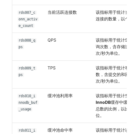
当前活跃连接数
该指标用于统计当前
rds007_c
连接的数量，以个为
onn_activ
e_count
QPS
该指标用于统计SQ
rds008_q
询次数，含存储过程
ps
次/秒为单位。
TPS
该指标用于统计事务
rds009_t
数，含提交的和回退
ps
次/秒为单位。
缓冲池利用率
该指标用于统计空闲
rds010_i
InnoDB
缓存中缓冲
nnodb_buf
总数的比例，以比率
_usage
位。
缓冲池命中率
该指标用于统计读命
rds011_i