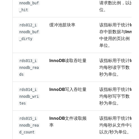
请求数比例，以比率
nnodb_buf
位。
_hit
缓冲池脏块率
该指标用于统计
Inn
rds012_i
存中脏数据与
InnoD
nnodb_buf
中使用的页比例，以
_dirty
单位。
InnoDB
读取吞吐量
该指标用于统计
Inn
rds013_i
均每秒读字节数，以
nnodb_rea
秒为单位。
ds
InnoDB
写入吞吐量
该指标用于统计
Inn
rds014_i
均每秒写字节数，以
nnodb_wri
秒为单位。
tes
InnoDB
文件读取频
该指标用于统计
Inn
rds015_i
率
均每秒从文件中读的
nnodb_rea
以次/秒为单位。
d_count