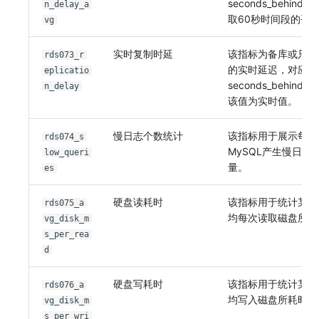
seconds_behind_m
n_delay_a
取60秒时间段的平
vg
实时复制时延
该指标为备库或只读
rds073_r
的实时延迟，对应
eplicatio
seconds_behind_m
n_delay
该值为实时值。
慢日志个数统计
该指标用于展示每分
rds074_s
MySQL产生慢日志
low_queri
量。
es
硬盘读耗时
该指标用于统计某段
rds075_a
均每次读取磁盘所耗
vg_disk_m
s_per_rea
d
硬盘写耗时
该指标用于统计某段
rds076_a
均写入磁盘所耗时间
vg_disk_m
s_per_wri