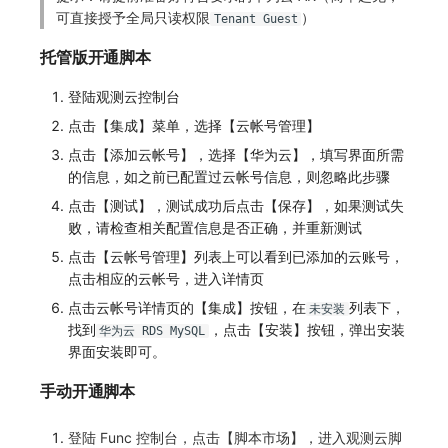
可直接授予全局只读权限
）
Tenant Guest
常见问题
macOS
环境变量
事件
工作空间内置 API Key
观测云费用中心服务协议
自定义 View
自定义事件通知模板
Teams
敏感数据脱敏
使用量限制更新
托管版开通脚本
Windows
成员管理
异常追踪
角色管理
观测云移动应用隐私政策
Resource Hook
监控器内部原理
Telegram Bot
工作空间
上传空间图片相关资源
登陆观测云控制台
C++
角色管理
故障中心
Issue
观测云移动 SDK 隐私政策
WebSocket 长连接采集
工作空间自定义配置
获取图片相关资源
点击【集成】菜单，选择【云帐号管理】
点击【添加云帐号】，选择【华为云】，填写界面所需
Unity
API Keys 管理
错误中心
分组管理
数据处理协议（DPA）
FAQ
属性声明
自定义工作空间绑定信息
的信息，如之前已配置过云帐号信息，则忽略此步骤
查看器
Client Token 管理
基础设施
Issue 等级
观测云账号注销须知
更新日志
跨空间授权
修改品牌标识
点击【测试】，测试成功后点击【保存】，如果测试失
败，请检查相关配置信息是否正确，并重新测试
分析看板
黑名单
统一目录
模板管理
观测云费用中心账号注销须知
跨站点授权
工作空间-查询索引信息列表
点击【云帐号管理】列表上可以看到已添加的云账号，
点击相应的云帐号，进入详情页
会话重放
数据转发
日志
数据查询
观测云 Obsy AI 智能服务使用协议
账号管理
工作空间-索引模板配置
点击云帐号详情页的【集成】按钮，在
列表下，
未安装
找到
，点击【安装】按钮，弹出安装
用户洞察
数据访问
指标
登录映射规则
华为云 RDS MySQL
界面安装即可。
数据访问
正则表达式
用户访问监测
场景-仪表板
手动开通脚本
自建追踪
审计事件
可用性监测
链路追踪
登陆 Func 控制台，点击【脚本市场】，进入观测云脚