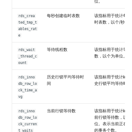
位。
每秒创建临时表数
该指标用于统计每秒
rds_crea
时表数，以个/秒为
ted_tmp_t
ables_rat
e
等待线程数
该指标用于统计等待
rds_wait
数，以个为单位。
_thread_c
ount
历史行锁平均等待时
该指标用于统计
inn
rds_inno
间
史行锁平均等待时间
db_row_lo
ck_time_a
vg
当前行锁等待数
该指标用于统计
inn
rds_inno
前行锁等待数，以个
db_row_lo
位。表示当前正在等
ck_curren
的事务个数。
t_waits