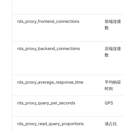
rds_proxy_frontend_connections
前端连接
数
rds_proxy_backend_connections
后端连接
数
rds_proxy_average_response_time
平均响应
时间
rds_proxy_query_per_seconds
QPS
rds_proxy_read_query_proportions
读占比