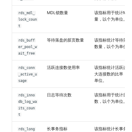
MDL锁数量
该指标用于统计MD
rds_mdl_
量，以个为单位。
lock_coun
t
等待落盘的脏页数量
该指标统计等待落盘
rds_buff
数量，以个为单位。
er_pool_w
ait_free
活跃连接数使用率
该指标统计活跃连接
rds_conn
大连接数的比率，以
_active_u
单位。
sage
日志等待次数
该指标用于统计日志
rds_inno
数，以个为单位。
db_log_wa
its_coun
t
长事务指标
该指标统计长事务耗
rds_long