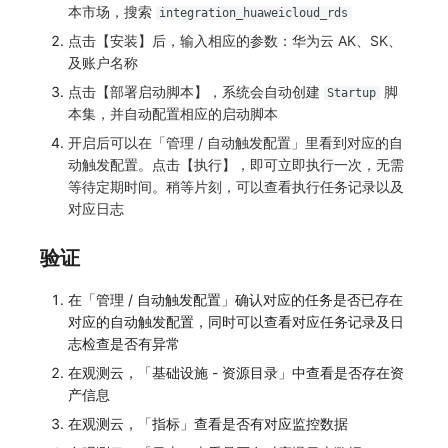
SourceMap
分享管理
监控
DataKit清单
本市场，搜索
integration_huaweicloud_rds
点击【安装】后，输入相应的参数：华为云 AK、SK、
自定义环境变量
跨工作空间授权
LLM监测
及账户名称
点击【部署启动脚本】，系统会自动创建
脚
Startup
其他
字段展示权限
管理
本集，并自动配置相应的启动脚本
敏感数据扫描
快照管理
开启后可以在「管理 / 自动触发配置」里看到对应的自
动触发配置。点击【执行】，即可立即执行一次，无需
实验室
DQL 数据查询
等待定期时间。稍等片刻，可以查看执行任务记录以及
对应日志
SSO 管理
Func 函数
验证
支持中心
账单分析
在「管理 / 自动触发配置」确认对应的任务是否已存在
免登录 Token
对应的自动触发配置，同时可以查看对应任务记录及日
志检查是否有异常
图表图片
在观测云，「基础设施 - 资源目录」中查看是否存在资
产信息
在观测云，「指标」查看是否有对应监控数据