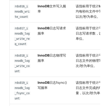
InnoDB
文件写入频
该指标用于统计
Inn
rds016_i
率
均每秒向文件中写的
nnodb_wri
以次/秒为单位。
te_count
InnoDB
日志写请求
该指标用于统计平均
rds017_i
频率
日志写请求数，以次
nnodb_log
单位。
_write_re
q_count
InnoDB
日志物理写
该指标用于统计平均
rds018_i
频率
日志文件的物理写次
nnodb_log
次/秒为单位。
_write_co
unt
InnoDB
日志fsync()
该指标用于统计平均
rds019_i
写频率
日志文件完成的fsyn
nnodb_log
量，以次/秒为单位
_fsync_co
unt