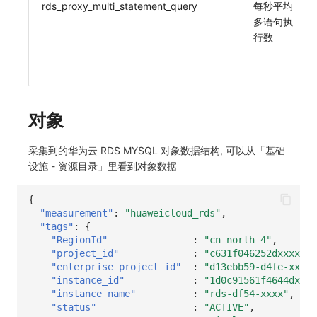
rds_proxy_multi_statement_query
每秒平均
多语句执
行数
对象
采集到的华为云 RDS MYSQL 对象数据结构, 可以从「基础
设施 - 资源目录」里看到对象数据
{
"measurement"
:
"huaweicloud_rds"
,
"tags"
:
{
"RegionId"
:
"cn-north-4"
,
"project_id"
:
"c631f046252dxxxxxxx
"enterprise_project_id"
:
"d13ebb59-d4fe-xxxx-
"instance_id"
:
"1d0c91561f4644dxxxx
"instance_name"
:
"rds-df54-xxxx"
,
"status"
:
"ACTIVE"
,