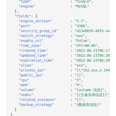
"type"
:
"Single"
,
"engine"
:
"MySQL"
},
"fields"
:
{
"engine_version"
:
"5.7"
,
"port"
:
"3306"
,
"security_group_id"
:
"d13ebb59-d4fe-xxxx-
"switch_strategy"
:
"xxx"
,
"enable_ssl"
:
"False"
,
"time_zone"
:
"UTC+08:00"
,
"created_time"
:
"2022-06-21T06:17:27
"updated_time"
:
"2022-06-21T06:20:03
"expiration_time"
:
"2022-06-23T06:20:03
"alias"
:
"xxx"
,
"private_ips"
:
"[\"192.xxx.x.144\"]
"public_ips"
:
"[]"
,
"cpu"
:
"2"
,
"mem"
:
"4"
,
"volume"
:
"{volume 信息}"
,
"nodes"
:
"[{主备实例信息}]"
,
"related_instance"
:
"[]"
,
"backup_strategy"
:
"{数据库信息}"
}
}