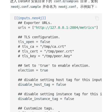
进入 DataKit 安装目录下的
目录，复制
conf.d/samples
并命名为
。示例如下：
neo4j.conf.sample
neo4j.conf
[[inputs.neo4j]]
## Exporter URLs.
urls
=
[
"http://127.0.0.1:2004/metrics"
]
## TLS configuration.
tls_open
=
false
# tls_ca = "/tmp/ca.crt"
# tls_cert = "/tmp/peer.crt"
# tls_key = "/tmp/peer.key"
## Set to 'true' to enable election.
election
=
true
## disable setting host tag for this input
disable_host_tag
=
false
## disable setting instance tag for this input
disable_instance_tag
=
false
## Customize tags.