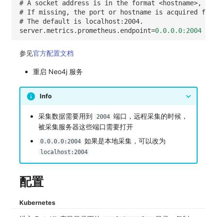
# A socket address is in the format <hostname>, <ho
其他
分享管理
监控
DataKit清单
# If missing, the port or hostname is acquired from
# The default is localhost:2004.
跨工作空间授权
LLM监测
server.metrics.prometheus.endpoint
=
0.0.0.0:2004
字段展示权限
管理
参见
官方配置文档
敏感数据扫描
快照管理
重启 Neo4j 服务
实验室
DQL 数据查询
Info
SSO 管理
Func 函数
采集数据需要用到
端口，远程采集的时候，
2004
被采集服务器这些端口需要打开
支持中心
账单分析
如果是本地采集，可以改为
0.0.0.0:2004
免登录 Token
localhost:2004
图表图片
配置
Kubernetes