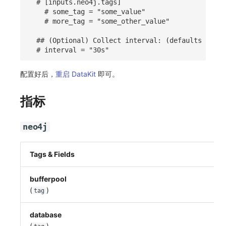
# [inputs.neo4j.tags]
# some_tag = "some_value"
# more_tag = "some_other_value"
## (Optional) Collect interval: (defaults to "3
# interval = "30s"
配置好后，
重启 DataKit
即可。
指标
neo4j
Tags & Fields
bufferpool
(
)
tag
database
(
)