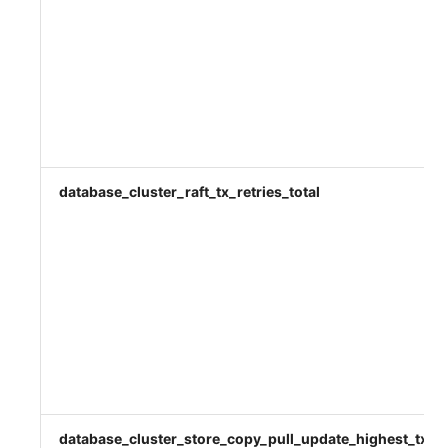
database_cluster_raft_tx_retries_total
database_cluster_store_copy_pull_update_highest_tx_id