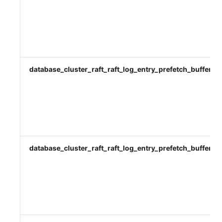
database_cluster_raft_raft_log_entry_prefetch_buffer_si
database_cluster_raft_raft_log_entry_prefetch_buffer_s