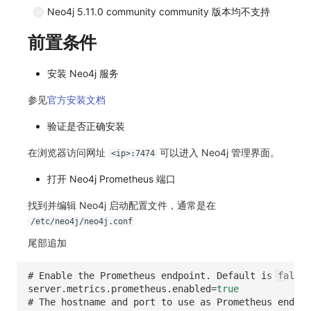
Neo4j 5.11.0 community community 版本均不支持
常见问题
C++
环境变量
事件
工作空间内置 API Key
观测云费用中心服务协议
自定义事件通知模板
Teams
敏感数据脱敏
使用量限制更新
自定义用户访
前置条件
Unity
成员管理
异常追踪
角色管理
观测云移动应用隐私政策
如何配置用户访问监测采样
监控器内部原理
Telegram Bot
工作空间
上传空间图片相关资源
安装 Neo4j 服务
查看器
角色管理
故障中心
Issue
观测云移动 SDK 隐私政策
Hook Resource
工作空间自定义配置
获取图片相关资源
参见
官方安装文档
分析看板
API Keys 管理
错误中心
分组管理
数据处理协议（DPA）
Action
属性声明
自定义工作空间绑定信息
验证是否正确安装
会话重放
Client Token 管理
基础设施
Issue 等级
观测云账号注销须知
FAQ
跨空间授权
修改品牌标识
在浏览器访问网址
可以进入 Neo4j 管理界面。
<ip>:7474
用户洞察
黑名单
统一目录
模板管理
观测云费用中心账号注销须知
跨站点授权
工作空间-查询索引信息列表
打开 Neo4j Prometheus 端口
数据访问
数据转发
日志
数据查询
观测云 Obsy AI 智能服务使用协议
账号管理
工作空间-索引模板配置
找到并编辑 Neo4j 启动配置文件，通常是在
/etc/neo4j/neo4j.conf
自建追踪
数据访问
指标
登录映射规则
尾部追加
SourceMap
正则表达式
用户访问监测
场景-仪表板
# Enable the Prometheus endpoint. Default is false.
server.metrics.prometheus.enabled
=
true
自定义环境变量
审计事件
可用性监测
链路追踪
# The hostname and port to use as Prometheus endpoi