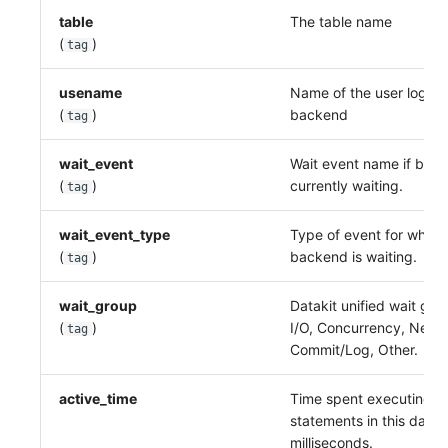
table
The table name
(
)
tag
usename
Name of the user logged
(
)
backend
tag
wait_event
Wait event name if back
(
)
currently waiting.
tag
wait_event_type
Type of event for which
(
)
backend is waiting.
tag
wait_group
Datakit unified wait gro
(
)
I/O, Concurrency, Netw
tag
Commit/Log, Other.
active_time
Time spent executing 
statements in this datab
milliseconds.