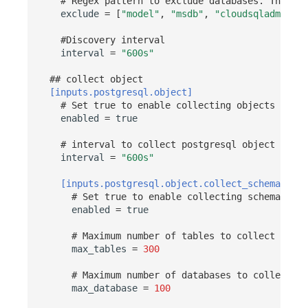
# Regex pattern to exclude databases. The pat
exclude
=
[
"model"
,
"msdb"
,
"cloudsqladmin"
,
#Discovery interval
interval
=
"600s"
## collect object
[inputs.postgresql.object]
# Set true to enable collecting objects
enabled
=
true
# interval to collect postgresql object which
interval
=
"600s"
[inputs.postgresql.object.collect_schemas]
# Set true to enable collecting schemas
enabled
=
true
# Maximum number of tables to collect
max_tables
=
300
# Maximum number of databases to collect
max_database
=
100