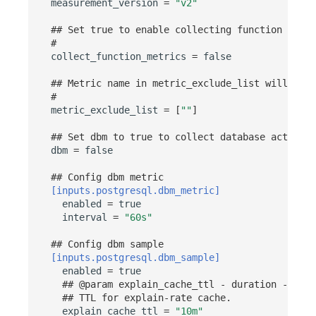
measurement_version
=
"v2"
## Set true to enable collecting function metri
#
collect_function_metrics
=
false
## Metric name in metric_exclude_list will not 
#
metric_exclude_list
=
[
""
]
## Set dbm to true to collect database activity
dbm
=
false
## Config dbm metric 
[inputs.postgresql.dbm_metric]
enabled
=
true
interval
=
"60s"
## Config dbm sample 
[inputs.postgresql.dbm_sample]
enabled
=
true
## @param explain_cache_ttl - duration - opti
## TTL for explain-rate cache.
explain_cache_ttl
=
"10m"