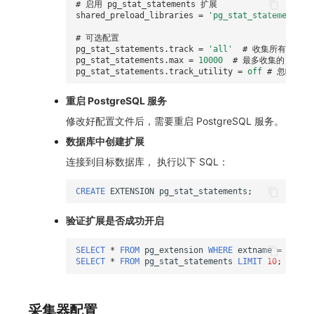
# 启用 pg_stat_statements 扩展
SourceMap
分享管理
监控
DataKit清单
shared_preload_libraries
=
'pg_stat_statements'
自定义环境变量
跨工作空间授权
LLM监测
# 可选配置
pg_stat_statements.track
=
'all'
# 收集所有 SQL
pg_stat_statements.max
=
10000
# 最多收集的 SQL
其他
字段展示权限
管理
pg_stat_statements.track_utility
=
off
# 忽略 uti
敏感数据扫描
快照管理
重启 PostgreSQL 服务
修改好配置文件后，需要重启 PostgreSQL 服务。
实验室
DQL 数据查询
数据库中创建扩展
SSO 管理
Func 函数
连接到目标数据库， 执行以下 SQL：
支持中心
账单分析
CREATE
EXTENSION
pg_stat_statements
;
免登录 Token
验证扩展是否成功开启
图表图片
SELECT
*
FROM
pg_extension
WHERE
extname
=
'pg_s
SELECT
*
FROM
pg_stat_statements
LIMIT
10
;
采集器配置