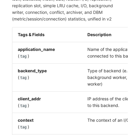
replication slot, simple LRU cache, I/O, background
writer, connection, conflict, archiver, and DBM
(metric/session/connection) statistics, unified in v2
Tags & Fields
Description
application_name
Name of the application
(
)
connected to this back
tag
backend_type
Type of backend (e.g.
(
)
background worker,
tag
au
worker)
client_addr
IP address of the clien
(
)
to this backend.
tag
context
The context of an I/O o
(
)
tag