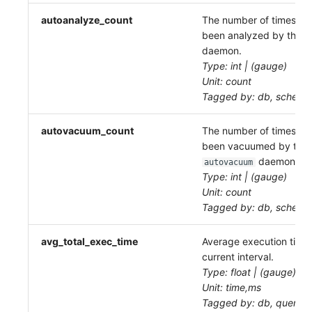
autoanalyze_count
The number of times thi
been analyzed by the
a
daemon.
Type: int | (gauge)
Unit: count
Tagged by: db, schema,
autovacuum_count
The number of times thi
been vacuumed by the
daemon.
autovacuum
Type: int | (gauge)
Unit: count
Tagged by: db, schema,
avg_total_exec_time
Average execution time p
current interval.
Type: float | (gauge)
Unit: time,ms
Tagged by: db, query_s