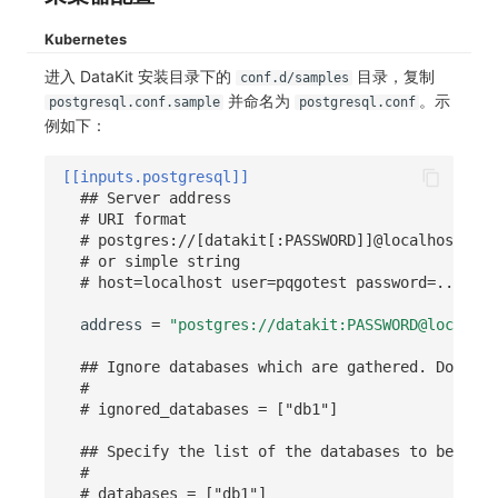
Kubernetes
进入 DataKit 安装目录下的
目录，复制
conf.d/samples
并命名为
。示
postgresql.conf.sample
postgresql.conf
例如下：
[[inputs.postgresql]]
## Server address
# URI format
# postgres://[datakit[:PASSWORD]]@localhost[/db
# or simple string
# host=localhost user=pqgotest password=... ssl
address
=
"postgres://datakit:PASSWORD@localhos
## Ignore databases which are gathered. Do not 
#
# ignored_databases = ["db1"]
## Specify the list of the databases to be gath
#
# databases = ["db1"]