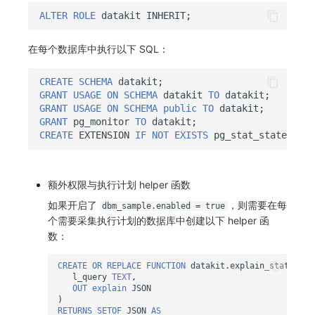
ALTER
ROLE
datakit
INHERIT
;
在每个数据库中执行以下 SQL：
CREATE
SCHEMA
datakit
;
GRANT
USAGE
ON
SCHEMA
datakit
TO
datakit
;
GRANT
USAGE
ON
SCHEMA
public
TO
datakit
;
GRANT
pg_monitor
TO
datakit
;
CREATE
EXTENSION
IF
NOT
EXISTS
pg_stat_statements
额外权限与执行计划 helper 函数
如果开启了
，则需要在每
dbm_sample.enabled = true
个需要采集执行计划的数据库中创建以下 helper 函
数：
CREATE
OR
REPLACE
FUNCTION
datakit
.
explain_statement
l_query
TEXT
,
OUT
explain
JSON
)
RETURNS
SETOF
JSON
AS