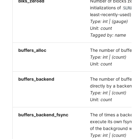
blks_zeroed
Number of blocks zeroe
initializations of
(s
SLRU
least-recently-used) ca
Type: int | (gauge)
Unit: count
Tagged by: name
buffers_alloc
The number of buffers a
Type: int | (count)
Unit: count
buffers_backend
The number of buffers w
directly by a backend.
Type: int | (count)
Unit: count
buffers_backend_fsync
The of times a backend
execute its own fsync ca
of the background write
Type: int | (count)