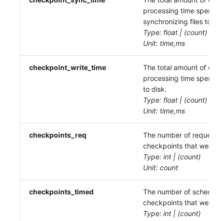
processing time spent
synchronizing files to di
Type: float | (count)
Unit: time,ms
checkpoint_write_time
The total amount of che
processing time spent wr
to disk.
Type: float | (count)
Unit: time,ms
checkpoints_req
The number of request
checkpoints that were 
Type: int | (count)
Unit: count
checkpoints_timed
The number of schedul
checkpoints that were 
Type: int | (count)