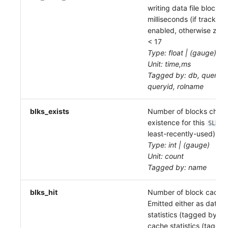
writing data file blocks, 
milliseconds (if track_io_
enabled, otherwise zero
< 17
Type: float | (gauge)
Unit: time,ms
Tagged by: db, query_s
queryid, rolname
blks_exists
Number of blocks check
existence for this
(
SLRU
least-recently-used) ca
Type: int | (gauge)
Unit: count
Tagged by: name
blks_hit
Number of block cache h
Emitted either as datab
statistics (tagged by
db
cache statistics (tagge