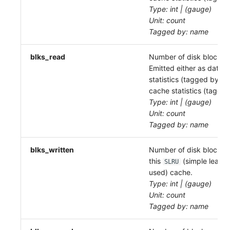
Type: int | (gauge)
Unit: count
Tagged by: name
blks_read
Number of disk blocks r
Emitted either as datab
statistics (tagged by
db
cache statistics (tagge
Type: int | (gauge)
Unit: count
Tagged by: name
blks_written
Number of disk blocks w
this
(simple least-
SLRU
used) cache.
Type: int | (gauge)
Unit: count
Tagged by: name