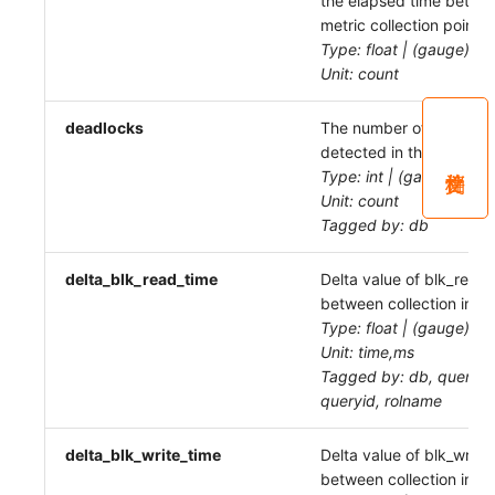
the elapsed time betw
metric collection points.
Type: float | (gauge)
Unit: count
deadlocks
The number of deadloc
detected in this databa
Type: int | (gauge)
Unit: count
Tagged by: db
delta_blk_read_time
Delta value of blk_read
between collection inter
Type: float | (gauge)
Unit: time,ms
Tagged by: db, query_s
queryid, rolname
delta_blk_write_time
Delta value of blk_write
between collection inter