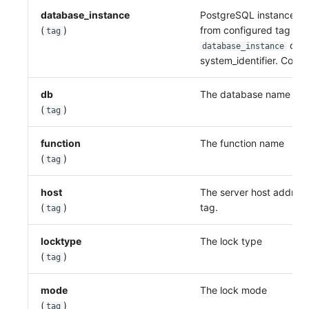
database_instance
PostgreSQL instance ide
(
)
from configured tag
tag
or
database_instance
system_identifier. Comm
db
The database name
(
)
tag
function
The function name
(
)
tag
host
The server host addre
(
)
tag.
tag
locktype
The lock type
(
)
tag
mode
The lock mode
(
)
tag