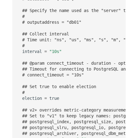
## Specify the name used as the "server" tag.
#
# outputaddress = "db01"
## Collect interval
# Time unit: "ns", "us", "ms", "s", "m", "h"
#
interval
=
"10s"
## @param connect_timeout - duration - optional
## Timeout for connecting to PostgreSQL and exe
# connect_timeout = "10s"
## Set true to enable election
#
election
=
true
## v2+ overrides metric-category measurement na
## Set to "v1" to keep legacy names: postgresql
## postgresql_index, postgresql_size, postgresq
## postgresql_slru, postgresql_io, postgresql_b
## postgresql_archiver, postgresql_dbm_metric, 