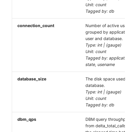
Unit: count
Tagged by: db
connection_count
Number of active user 
grouped by application, 
user and database.
Type: int | (gauge)
Unit: count
Tagged by: application
state, usename
database_size
The disk space used by 
database.
Type: int | (gauge)
Unit: count
Tagged by: db
dbm_qps
DBM query throughput 
from delta_total_calls d