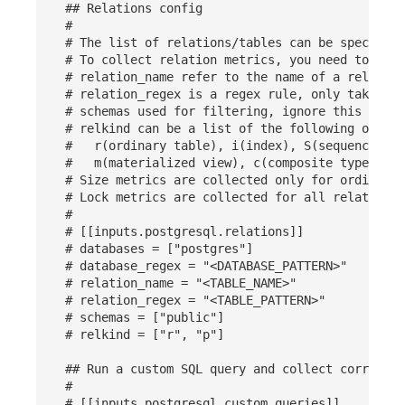
## Relations config
#
# The list of relations/tables can be specifie
# To collect relation metrics, you need to spec
# relation_name refer to the name of a relation
# relation_regex is a regex rule, only takes e
# schemas used for filtering, ignore this field
# relkind can be a list of the following option
#   r(ordinary table), i(index), S(sequence), t
#   m(materialized view), c(composite type), f(
# Size metrics are collected only for ordinary 
# Lock metrics are collected for all relation t
#
# [[inputs.postgresql.relations]]
# databases = ["postgres"]
# database_regex = "<DATABASE_PATTERN>"
# relation_name = "<TABLE_NAME>"
# relation_regex = "<TABLE_PATTERN>"
# schemas = ["public"]
# relkind = ["r", "p"]
## Run a custom SQL query and collect correspon
#
# [[inputs.postgresql.custom_queries]]