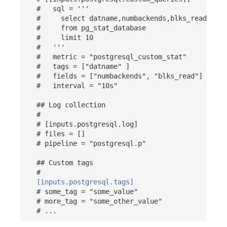
#   sql = '''
#     select datname,numbackends,blks_read
#     from pg_stat_database
#     limit 10
#   '''
#   metric = "postgresql_custom_stat"
#   tags = ["datname" ]
#   fields = ["numbackends", "blks_read"]
#   interval = "10s"
## Log collection
#
# [inputs.postgresql.log]
# files = []
# pipeline = "postgresql.p"
## Custom tags
#
[inputs.postgresql.tags]
# some_tag = "some_value"
# more_tag = "some_other_value"
# ...