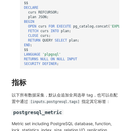
$$
DECLARE
curs
REFCURSOR
;
plan
JSON
;
BEGIN
OPEN
curs
FOR
EXECUTE
pg_catalog
.
concat
(
'EXPLAIN (
FETCH
curs
INTO
plan
;
CLOSE
curs
;
RETURN
QUERY
SELECT
plan
;
END
;
$$
LANGUAGE
'plpgsql'
RETURNS
NULL
ON
NULL
INPUT
SECURITY
DEFINER
;
指标
以下所有数据采集，默认会追加全局选举 tag，也可以在配
置中通过
指定其它标签：
[inputs.postgresql.tags]
postgresql_metric
Metric set including PostgreSQL database, function,
lock, statistics, index, size, relation I/O, replication,