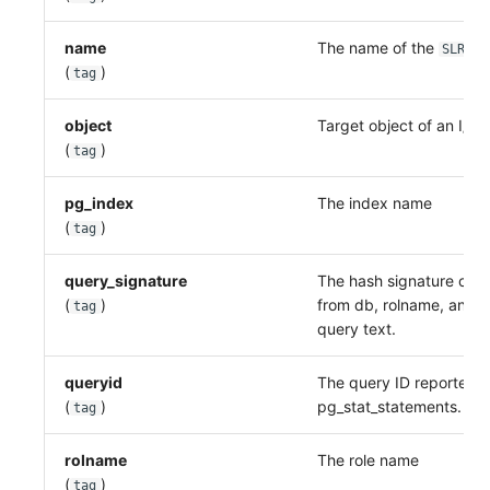
name
The name of the
SLRU
(
)
tag
object
Target object of an I/O 
(
)
tag
pg_index
The index name
(
)
tag
query_signature
The hash signature co
(
)
from db, rolname, and 
tag
query text.
queryid
The query ID reported 
(
)
pg_stat_statements.
tag
rolname
The role name
(
)
tag