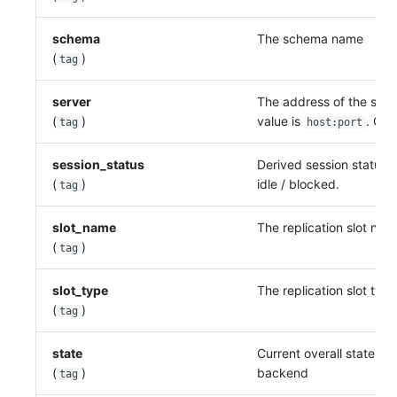
schema
The schema name
(
)
tag
server
The address of the serv
(
)
value is
. Co
tag
host:port
session_status
Derived session status: 
(
)
idle / blocked.
tag
slot_name
The replication slot nam
(
)
tag
slot_type
The replication slot type
(
)
tag
state
Current overall state of 
(
)
backend
tag