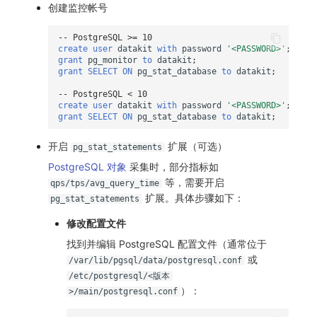
创建监控帐号
常见问题
macOS
环境变量
事件
工作空间内置 API Key
观测云费用中心服务协议
自定义 View
自定义事件通知模板
Teams
敏感数据脱敏
使用量限制更新
-- PostgreSQL >= 10
create
user
datakit
with
password
'<PASSWORD>'
;
Windows
成员管理
异常追踪
角色管理
观测云移动应用隐私政策
Resource Hook
监控器内部原理
Telegram Bot
工作空间
上传空间图片相关资源
grant
pg_monitor
to
datakit
;
grant
SELECT
ON
pg_stat_database
to
datakit
;
C++
角色管理
故障中心
Issue
观测云移动 SDK 隐私政策
WebSocket 长连接采集
工作空间自定义配置
获取图片相关资源
-- PostgreSQL < 10
create
user
datakit
with
password
'<PASSWORD>'
;
Unity
API Keys 管理
错误中心
分组管理
数据处理协议（DPA）
FAQ
属性声明
自定义工作空间绑定信息
grant
SELECT
ON
pg_stat_database
to
datakit
;
查看器
Client Token 管理
基础设施
Issue 等级
观测云账号注销须知
更新日志
跨空间授权
修改品牌标识
开启
扩展（可选）
pg_stat_statements
PostgreSQL 对象
采集时，部分指标如
分析看板
黑名单
统一目录
模板管理
观测云费用中心账号注销须知
跨站点授权
工作空间-查询索引信息列表
等，需要开启
qps/tps/avg_query_time
扩展。具体步骤如下：
pg_stat_statements
会话重放
数据转发
日志
数据查询
观测云 Obsy AI 智能服务使用协议
账号管理
工作空间-索引模板配置
修改配置文件
用户洞察
数据访问
指标
登录映射规则
找到并编辑 PostgreSQL 配置文件（通常位于
或
/var/lib/pgsql/data/postgresql.conf
数据访问
正则表达式
用户访问监测
场景-仪表板
/etc/postgresql/<版本
）：
>/main/postgresql.conf
自建追踪
审计事件
可用性监测
链路追踪