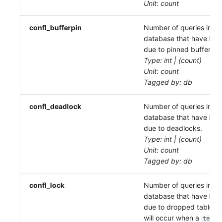
Unit: count
confl_bufferpin
Number of queries in thi
database that have bee
due to pinned buffers.
Type: int | (count)
Unit: count
Tagged by: db
confl_deadlock
Number of queries in thi
database that have bee
due to deadlocks.
Type: int | (count)
Unit: count
Tagged by: db
confl_lock
Number of queries in thi
database that have bee
due to dropped tablesp
will occur when a
temp_