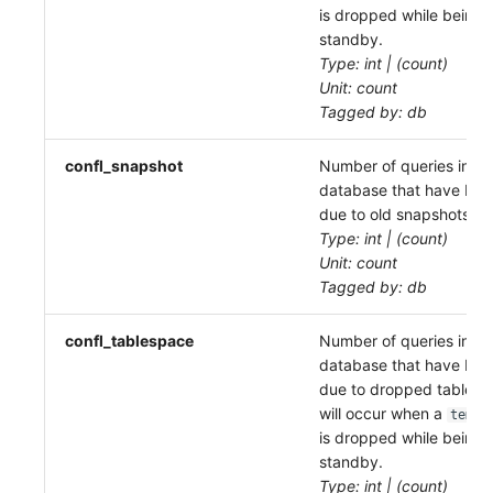
is dropped while being 
standby.
Type: int | (count)
Unit: count
Tagged by: db
confl_snapshot
Number of queries in thi
database that have bee
due to old snapshots.
Type: int | (count)
Unit: count
Tagged by: db
confl_tablespace
Number of queries in thi
database that have bee
due to dropped tablesp
will occur when a
temp_
is dropped while being 
standby.
Type: int | (count)