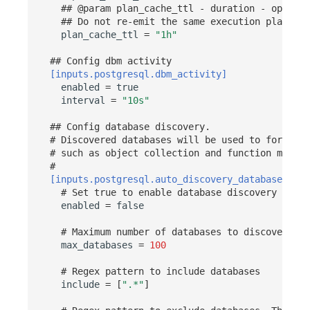
## @param plan_cache_ttl - duration - optiona
## Do not re-emit the same execution plan wit
plan_cache_ttl
=
"1h"
## Config dbm activity
[inputs.postgresql.dbm_activity]
enabled
=
true
interval
=
"10s"
## Config database discovery. 
# Discovered databases will be used to for data
# such as object collection and function metric
#
[inputs.postgresql.auto_discovery_database]
# Set true to enable database discovery
enabled
=
false
# Maximum number of databases to discover
max_databases
=
100
# Regex pattern to include databases
include
=
[
".*"
]