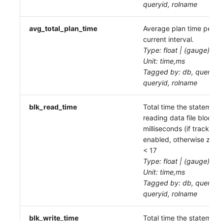
queryid, rolname
avg_total_plan_time
Average plan time per ca
current interval.
Type: float | (gauge)
Unit: time,ms
Tagged by: db, query_s
queryid, rolname
blk_read_time
Total time the statemen
reading data file blocks,
milliseconds (if track_io_
enabled, otherwise zero
< 17
Type: float | (gauge)
Unit: time,ms
Tagged by: db, query_s
queryid, rolname
blk_write_time
Total time the statemen