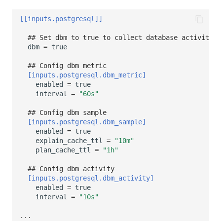
[[inputs.postgresql]]
## Set dbm to true to collect database activity 
dbm
=
true
## Config dbm metric 
[inputs.postgresql.dbm_metric]
enabled
=
true
interval
=
"60s"
## Config dbm sample 
[inputs.postgresql.dbm_sample]
enabled
=
true
explain_cache_ttl
=
"10m"
plan_cache_ttl
=
"1h"
## Config dbm activity
[inputs.postgresql.dbm_activity]
enabled
=
true
interval
=
"10s"
...