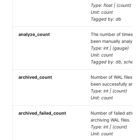
Type: float | (count)
Unit: count
Tagged by: db
analyze_count
The number of times thi
been manually analyzed
Type: int | (gauge)
Unit: count
Tagged by: db, schema,
archived_count
Number of WAL files tha
been successfully archi
Type: int | (count)
Unit: count
archived_failed_count
Number of failed attemp
archiving WAL files.
Type: int | (count)
Unit: count