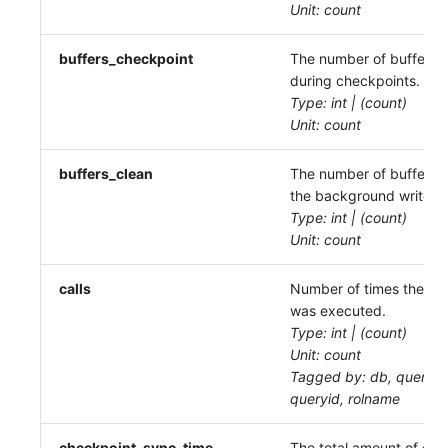
Unit: count
buffers_checkpoint
The number of buffers w
during checkpoints.
Type: int | (count)
Unit: count
buffers_clean
The number of buffers w
the background writer.
Type: int | (count)
Unit: count
calls
Number of times the st
was executed.
Type: int | (count)
Unit: count
Tagged by: db, query_s
queryid, rolname
checkpoint_sync_time
The total amount of che