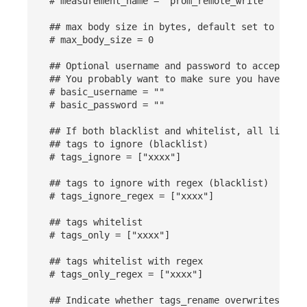
# measurement_name = "prom_remote_write"
## max body size in bytes, default set to 500MB
# max_body_size = 0
## Optional username and password to accept for
## You probably want to make sure you have TLS 
# basic_username = ""
# basic_password = ""
## If both blacklist and whitelist, all list wi
## tags to ignore (blacklist)
# tags_ignore = ["xxxx"]
## tags to ignore with regex (blacklist)
# tags_ignore_regex = ["xxxx"]
## tags whitelist
# tags_only = ["xxxx"]
## tags whitelist with regex
# tags_only_regex = ["xxxx"]
## Indicate whether tags_rename overwrites exis