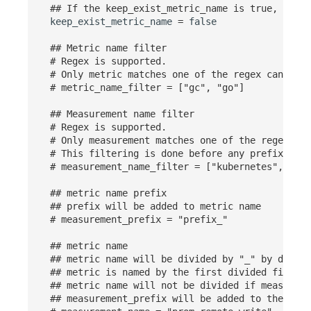
## If the keep_exist_metric_name is true, keep 
keep_exist_metric_name
=
false
## Metric name filter
# Regex is supported.
# Only metric matches one of the regex can pass
# metric_name_filter = ["gc", "go"]
## Measurement name filter
# Regex is supported.
# Only measurement matches one of the regex can
# This filtering is done before any prefixing 
# measurement_name_filter = ["kubernetes", "con
## metric name prefix
## prefix will be added to metric name
# measurement_prefix = "prefix_"
## metric name
## metric name will be divided by "_" by defaul
## metric is named by the first divided field, 
## metric name will not be divided if measureme
## measurement_prefix will be added to the star