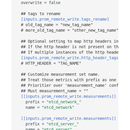
overwrite
=
false
## tags to rename
[inputs.prom_remote_write.tags_rename]
# old_tag_name = "new_tag_name"
# more_old_tag_name = "other_new_tag_name"
## Optional setting to map http headers into ta
## If the http header is not present on the req
## If multiple instances of the http header are
[inputs.prom_remote_write.http_header_tags]
# HTTP_HEADER = "TAG_NAME"
## Customize measurement set name.
## Treat those metrics with prefix as one set.
## Prioritier over 'measurement_name' configura
## Must measurement_name = ""
[[inputs.prom_remote_write.measurements]]
prefix
=
"etcd_network_"
name
=
"etcd_network"
[[inputs.prom_remote_write.measurements]]
prefix
=
"etcd_server_"
name
=
"etcd_server"