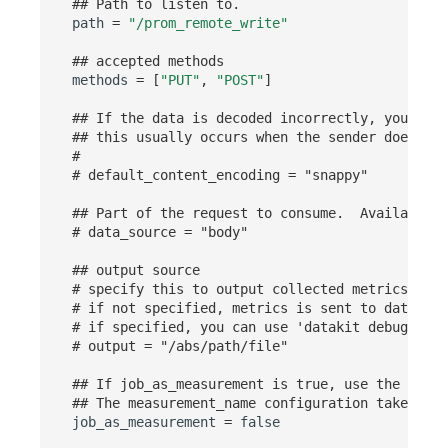
## Path to listen to.
SourceMap
分享管理
监控
DataKit清单
path
=
"/prom_remote_write"
自定义环境变量
跨工作空间授权
LLM监测
## accepted methods
methods
=
[
"PUT"
,
"POST"
]
其他
字段展示权限
管理
## If the data is decoded incorrectly, you need
## this usually occurs when the sender does not
敏感数据扫描
快照管理
#
# default_content_encoding = "snappy"
实验室
DQL 数据查询
## Part of the request to consume.  Available o
SSO 管理
Func 函数
# data_source = "body"
支持中心
账单分析
## output source
# specify this to output collected metrics to l
# if not specified, metrics is sent to datakit 
免登录 Token
# if specified, you can use 'datakit debug --pr
# output = "/abs/path/file"
图表图片
## If job_as_measurement is true, use the job f
## The measurement_name configuration takes pre
job_as_measurement
=
false