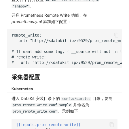
default_content_encoding =
。
"snappy"
常见问题
macOS
环境变量
事件
工作空间内置 API Key
观测云费用中心服务协议
自定义 View
自定义事件通知模板
Teams
敏感数据脱敏
使用量限制更新
开启 Prometheus Remote Write 功能，在
Windows
成员管理
异常追踪
角色管理
观测云移动应用隐私政策
Resource Hook
监控器内部原理
Telegram Bot
工作空间
上传空间图片相关资源
prometheus.yml
添加如下配置：
C++
角色管理
故障中心
Issue
观测云移动 SDK 隐私政策
WebSocket 长连接采集
工作空间自定义配置
获取图片相关资源
Unity
API Keys 管理
错误中心
分组管理
数据处理协议（DPA）
FAQ
属性声明
自定义工作空间绑定信息
查看器
Client Token 管理
基础设施
Issue 等级
观测云账号注销须知
更新日志
跨空间授权
修改品牌标识
分析看板
黑名单
统一目录
模板管理
观测云费用中心账号注销须知
跨站点授权
工作空间-查询索引信息列表
采集器配置
会话重放
数据转发
日志
数据查询
观测云 Obsy AI 智能服务使用协议
账号管理
工作空间-索引模板配置
Kubernetes
用户洞察
数据访问
指标
登录映射规则
进入 DataKit 安装目录下的
目录，复制
conf.d/samples
并命名为
prom_remote_write.conf.sample
数据访问
正则表达式
用户访问监测
场景-仪表板
。示例如下：
prom_remote_write.conf
自建追踪
审计事件
可用性监测
链路追踪
[[inputs.prom_remote_write]]