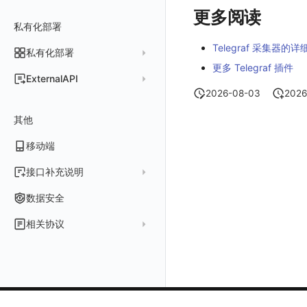
常见问题
费用中心账号结算
名词解释
更多阅读
跨工作空间授权
数据转发至 Kafka 消息队列
场景
Azure
表格图
如何开启
常见问题
计费价格明细
私有化部署
阿里云账号结算
注册与版本
登录方式
字段展示权限
数据转发至火山引擎 TOS
事件
仪表板
脚本清单
Telegraf 采集器的
亚马逊云账号结算
结算与账单
私有化部署
账户概览
敏感数据扫描
数据转发至谷歌云 GCS
异常追踪
仪表板轮播
未恢复事件列出
创建
常见问题
阿里云
更多 Telegraf 插件
华为云账号结算
支持中心
发布历史
ExternalAPI
实验室
创建扫描规则
故障中心
笔记
获取事件内容
频道
获取
列出
AWS
云监控（指标数据）
为云资源上报数据添加额外的 Tags
2026-08-03
2026
账单管理
私有化版本说明
2025 年
公共请求参数
SSO 管理
管理扫描规则
自定义新建
错误中心
新版笔记
手动恢复事件
Issue
故障列表
删除
获取
列出
列出
华为云
注意事项
AWS 客户端的多种认证方式
账户管理
其他
产品部署
2024 年
公共响应结构
支持中心
SAML
官方规则库
基础设施
查看器
创建事件
日程
值班
错误中心
修改
新建
获取
列出
新建
列出
获取故障 AI 自动分析配置
腾讯云
云监控（指标数据）
云监控（指标数据）
工作空间管理
开始使用
2023 年
部署必读
移动端
签名认证
OIDC
Status Page
配置示例
统一目录
内置视图
配置管理
配置管理
错误中心规则
基础设施
获取
修改
删除
获取
列出
修改
获取
列出
列出
列出
设置故障 AI 自动分析配置
Azure
云监控（指标数据）
常见问题
运维手册
2022 年
如何申请 License
如何开始
前台账号
角色映射
工单管理
阿里云 IDaaS
日志
服务管理
资源目录
实体列表
导出
删除
导出
创建
获取
列出
删除
新建
获取
通知策略
列出
获取
等级 列出
详情
列出
获取所有 label
接口补充说明
火山引擎
Azure 客户端授权配
扩展使用
基础设施部署
升级商业版
部署配置手册
管理后台账号
列出
常见问题
Authing
指标
服务性能
拓扑图
聚类查询
导入
导入
修改
删除
获取
列出
订阅
修改
新建
Issue 发现
获取
新建
自定义等级 添加
更新
获取
修改主机 label
列出
统一目录实体列表
列出
关于内置角色的说明
GoogleCloud
云监控（指标数据）
云监控（指标数据）
数据安全
开始安装
SSO 管理
运维FAQ
计量数据结构与使用
应用服务配置项手册
工作空间成员
获取
列出
Azure AD
用户访问监测
索引
获取指标集相关信息
扩展信息配置
创建
删除
导出
导出
获取
列出
回复 列出
修改
新建
修改
自定义等级 修改
操作记录列表
新建
创建
统一目录实体详情
获取查询任务结果
获取
新建自动发现配置
统一目录拓扑实体字段定义
未恢复事件查询
OBCloud
GCP 客户端授权配置
相关协议
激活产品
管理后台手册
使用FAQ
kubernetes集群
Keycloak 单点登录（部署版）
APM 服务拓扑跨空间配置说明
工作空间
新增
创建
列出
IAM Identity Center
可用性监测
数据转发
聚合生成指标
应用
修改
新建
新建
新建
获取
回复 创建
删除
修改
删除
自定义等级 删除
评论列表
修改
修改
统一目录实体导出
发送查询任务
列出
指标和标签信息获取
新增
修改自动发现配置
统一目录拓扑字段筛选项
拓扑图图表接口
云监控（指标数据）
云监控（指标数据）
观测云商业版订阅协议
DataWay
升级观测云
工作空间管理
开启自身的可观测
观测云底座
配置 Keycloak 单点登录映射规则
查看器报“视图模板不存在”
工作空间 API Key
修改
获取
添加成员
列出
Okta
监控
数据访问
SourceMap
拨测任务
修改
修改
修改
导出
回复 修改
故障评论 查询
默认配置状态 获取
添加评论
禁用/启用
删除
统一目录实体创建
统一目录拓扑查询
获取索引信息
列出
列出
快速列出 RUM 配置
修改
获取自动发现配置
获取指标集列表，支持搜索功能
单位说明
观测云专属版订阅协议
部署方案
容量规划
版本历史
用户管理
域名访问修改成IP访问
Doris
日志引擎存储空间不足
Azure AD 单点登录（部署版）
工作空间内置 API Key
启用/禁用
修改
修改
创建
新建
Keycloak
LLM监测
自建节点管理
监控器
导入
删除
删除
回复 删除
故障评论 创建
默认配置状态修改
修改评论
删除
导出
统一目录实体修改
导出
获取
列出
新建
添加 RUM 配置
列出
创建
删除
自动发现配置列出
获取指标集 Schema 信息
飞书 SSO（OIDC）配置说明
观测云免费版订阅协议
Dataway 安装使用
云上基础设施部署
自定义映射
菜单管理
配置邮件服务
GuanceDB
监控器问题排查
日志引擎容量规划
角色管理
删除
启用/禁用
更换空间拥有者
获取
获取
初始化并获取
管理
SLO
应用
导出
等级 列出
回复 修改
统一目录实体删除
导入
新建
获取
获取指标 Tags 信息
获取
修改 RUM 配置
删除
删除
列出
外部事件监控器事件接受
禁用/启用自动发现配置
SourceMap 分片上传