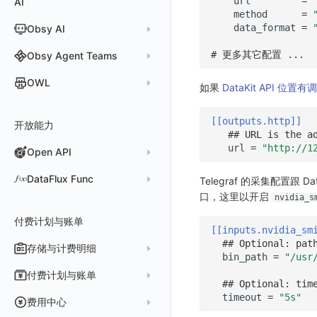
url
=
AI
分析看板
新建 LLM 监测应用
快照
搜索
日志易
常见问题
运算符
日志智能检测
管理告警策略
钉钉机器人
区间检测 V2
method
=
属性声明
功能菜单
监控器总览
Unity
WebSocket 长连接采集
故障排查
故障排查
应用数据采集
高级场景
配置说明
配置说明
快速开始
快速开始
添加自定义 Action
自定义添加 Error
WebView 监测
Log 配置
数据采集自定义规则
Log 配置
数据采集脱敏
RUM 配置
自定义标签使用
SDK 初始化
data_format
=
Obsy AI
筛选
保存快照
火山引擎 TLS
真值表
用户访问智能检测
告警聚合通知模板
企业微信机器人
离群检测
字段管理
日志延迟可见
文本
查看器
FAQ
故障排查
应用数据采集
高级场景
高级场景
应用接入
应用接入
快速开始
上报自定义 Error
Trace 配置
数据采集脱敏
Trace 配置
Log 配置
数据采集自定义规则
RUM 配置
自定义标签使用
SDK 初始化
SDK 初始化
动态配置与动态更新地址
动态配置与动态更新地址
时间控件
分享快照
Obsy Copilot
# 更多其它配置 ...
Obsy Agent Teams
事件等级
飞书机器人
日志检测
全局标签
视频
分析看板
更新日志
故障排查
应用数据采集
应用数据采集
配置说明
配置说明
应用接入
Session（会话）
符号文件上传
WebView 数据监测
Trace 配置
数据采集脱敏
Log 配置
数据采集自定义规则
RUM 配置
RUM 配置
自定义标签使用
小程序 JS SDK 远程配置
URLSession 自定义 Network 采集
维度分析
套餐与积分
可观测分析
Agent 管理
自定义事件通知模板
Webhook 自定义
进程异常检测
OWL
环境变量
图片
会话重放
故障排查
故障排查
框架接入
高级场景
配置说明
View（页面）
隐私与权限说明
Trace 配置
数据采集脱敏
Log 配置
Log 配置
数据采集自定义规则
SDK 初始化
SDK 初始化
动态配置与动态更新地址
动态配置与动态更新地址
自定义标签与 BridgeContext
如果
DataKit API 位置有
显示列
数据检索
我的任务
监控器内部原理
简单 HTTP 请求
Agent 创建
基础设施存活检测 V2
Webhook 自定义 Body 模板
成员管理
OWL CLI
命令面板
用户洞察
高级场景
应用数据采集
高级场景
Resource（资源）
Web
Content Provider 设置
符号文件上传
符号文件上传
WebView 数据监测
Trace 配置
数据采集脱敏
Trace 配置
RUM 配置
桌面 UI 框架
RUM 配置
自定义标签
SDK 初始化
资源生成
[[outputs.http]]
开放能力
自动化
短信
Agent 容器安装
应用性能指标检测
角色管理
OWL MCP Server
邀请成员
手动安装
IFrame
数据访问
应用数据采集
故障排查
故障排查
Action（操作）
移动端
会话热图
手动兼容接入
WebView 数据监测
WebView 数据监测
Log 配置
WebView2
隐私与数据脱敏
Log 配置
自定义采集规则
RUM 配置
自定义标签使用
如何接入会话重放
Widget Extension 数据采集
原生与 Flutter 混合开发
## URL is the a
知识服务
任务接入
语音电话
Agent 服务运维
用户访问指标检测
url
=
"http://1
Open API
API Keys 管理
故障排查
权限清单
自动安装
快速开始
仪表板列表
自建追踪
故障排查
Long Task（长任务）
漏斗分析
WebView 数据监测
Trace 配置
Electron
自定义标签
Trace 配置
Log 配置
数据采集脱敏
如何接入 canvas 录制
Android 会话重放
Publish Package 相关配置
原生与 React Native 混合开发
用量统计
Slack
Agent 正向代理配置
组合检测
Client Token 管理
更新日志
Open API
快速开始
工具清单
SourceMap
公共请求参数
Error（错误）
tvOS 数据采集
自定义采集规则
Trace 配置
原生与 Unity 混合开发
故障排除
iOS 会话重放
Android Resource 手动配置
DataFlux Func
Telegraf 的采集配置跟 D
Agent 版本历史
Teams
技能
可用性数据检测
口，这里以开启
黑名单
常见问题
工具清单
自定义环境变量
公共响应结构
SourceMap 配置
Flutter 会话重放
nvidia_s
Func 托管版
Obscli
Telegram Bot
MCP 服务
网络数据检测
数据转发
命令参考
付费计划与账单
其他
接口签名认证
脚本上传 sourcemap
React Native 会话重放
云账号管理
[[inputs.nvidia_sm
消息渠道
外部事件检测
数据访问
新建转发规则
## Optional: pat
使用限制
数据拦截与修改
Webpack 上传 sourcemap
存储与计费明细
外部数据源
AWS
bin_path
=
"/usr
Agent 协作（A2A）
基础设施变更检测
正则表达式
管理转发规则
数据转发至 AWS S3
请求示例
Vite 上传 sourcemap
页面性能
脚本市场
阿里云
一般图表数据返回
数据存储策略
付费计划与账单
可编程检测
## Optional: tim
审计事件
FAQ
模版库
数据转发至华为云 OBS
OpenAPI SDK
内容安全策略
华为云
拓扑图数据返回
基础
折线图
商业版
timeout
=
"5s"
费用结算方式
费用中心
分享管理
数据转发至阿里云 OSS
公共错误定义
腾讯云
云同步脚本集
饼图
企业版
计费产生逻辑