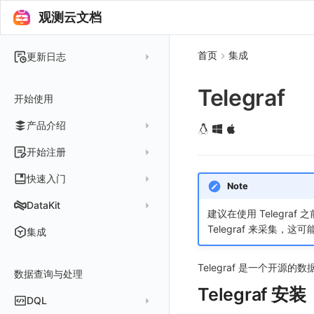
观测云文档
首页
集成
更新日志
2025 年
Telegraf
开始使用
2024 年
产品介绍
2023 年
2022 年
概念先解
开始注册
2021 年
客户价值
注册免费版
快速入门
Note
2020 年
注册商业版
安装并使用 DataKit
DataKit
建议在使用 Telegraf
2019 年
版本区分
从官网注册商业版
快速创建仪表板
在 Linux 上安装
Telegraf 来采集
更新日志
集成
常见问题
从云厂商注册商业版
开始使用监控器
在 Windows 上安装
DataKit 安装
2025
在阿里云云市场开通
Telegraf 是一个开源的
开启 APM 链路追踪
在 macOS 上安装
数据查询与处理
DataKit 使用
2021~2024
主机安装
在阿里云海外云市场开通
Telegraf 安装
在 Kubernetes 上安装
DataKit 配置
容器安装
服务管理
DQL
在阿里云云市场开通专属版
以 Kubernetes helm 方式安装