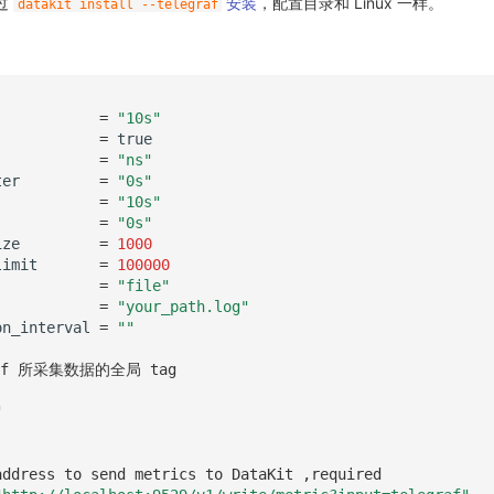
过
安装
，配置目录和 Linux 一样。
datakit install --telegraf
=
"10s"
=
true
=
"ns"
ter
=
"0s"
=
"10s"
=
"0s"
ize
=
1000
limit
=
100000
=
"file"
=
"your_path.log"
on_interval
=
""
af 所采集数据的全局 tag 
"
address to send metrics to DataKit ,required