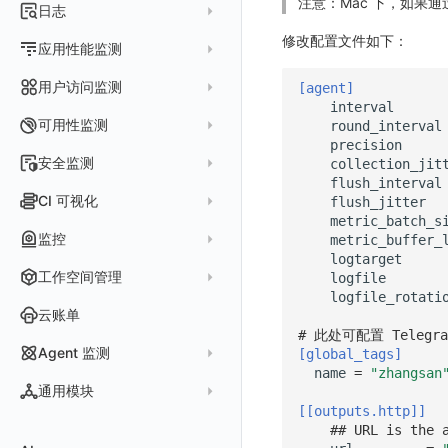
注意：Mac 下，如果通
指标采集
日志
等级定义
配置管理
世界地图
数据库
分析看板
Containers
实体详情
指标分析
修改配置文件如下：
日志采集
Issue 发现
应用性能监测
常见问题
等级定义
散点图
网络
Kubernetes
实体类型管理
指标管理
浏览器日志采集
通知策略
数据采集
等级映射
用户访问监测
气泡图
[agent]
资源目录
总览
Pods
全景拓扑图
生成指标
interval
小程序日志采集
服务
关联 Web 应用访问
故障自动分析
直方图
Web
常见问题
拓扑
数据上报
Services
可用性监测
round_interval
常见问题
日志查看器
precision
分析看板
配置应用性能监测采样
性能指标
故障聚合规则
矩形树图
小程序
Web 应用接入
网络流
Deployments
拨测任务
安全监测
collection_jit
BPF 网络日志
日志列表
链路
应用性能监测关联日志
服务拓扑
Webhook配置
蜂窝图
flush_interval
Android
前端框架插件接入
更新日志
设备
Nodes
概览
API 拨测
新建检测规则
CI 可视化
flush_jitter
错误追踪
日志详情
错误追踪
服务详情
手动安装
Java 日志关联链路数据
热力图
iOS/tvOS/macOS
SSR 框架下接入
应用接入
更新日志
网络路径
Replica Sets
metric_batch_s
查看器
网络路径拨测
HTTP
管理检测规则
官方检测库
数据采集
索引
监控
metric_buffer_
Profiling
自动注入
在主机上部署
Python 日志关联链路数据
拓扑图
HarmonyOS
Electron 应用接入
远程配置与强制采样
快速开始
更新日志
Jobs
自建节点管理
多步拨测
ICMP
logtarget
信号
自定义创建
查看器
跨工作空间索引查询
日志索引
监控器
查看器
在 Kubernetes 上部署
在主机上部署
工作空间管理
logfile
SLO
React Native
采集数据说明
应用接入
迁移指南
更新日志
基于 Uniapp 开发框架的小程序接入
Cron Jobs
常见问题
浏览器拨测
TCP
执行日志
logfile_rotati
概览
常见问题
原生直写索引
智能监控
官方模板库
列表
在 Kubernetes 上部署
账号设置
仪表盘
Flutter
采样配置
应用数据采集
配置说明
快速开始
快速开始
更新日志
云账单
Daemonset
WEBSOCKET
Arbiter
外部索引
# 此处可配置 Telegr
SLO
检测规则
应用智能检测
详情页
安装 Datakit Operator
偏好设置
漏斗图
UniApp
用户操作 Action
高级场景
应用接入
应用接入
快速开始
更新日志
SDK 初始化
自定义用户访问监测 SDK 采集数据内容
Statefulset
SSL
Agent 监测
[global_tags]
语法
SLS Logstore
静默管理
自定义模板库
云账单智能监控
新建 SLO
阈值检测
安装 Helm
name
=
"zhangsan
其他设置
桑基图
macOS
自定义数据与事件
应用数据采集
配置说明
配置说明
应用接入
快速开始
更新日志
自定义用户标识
RUM 配置
自定义标签
Persistent Volumes
应用列表
内置函数
通用模块
Elasticsearch
告警策略
监控器列表
主机智能检测
管理 SLO
突变检测
空间设置
数据列表
Windows
自定义 View
故障排查
高级场景
高级场景
配置说明
应用接入
快速开始
快速开始
用户标识
Log 配置
自定义采集规则
SDK 初始化
SDK 初始化
自定义添加额外的数据TAG
PVC
[[outputs.http]]
查看器
新建 Agent 监测应用
查看器
OpenSearch
## URL is the 
通知对象管理
恢复监控器
Kubernetes 智能检测
SLO 详情
新建告警策略
区间检测
MFA 管理
关键指标
告警统计图
C++
Resource Hook
应用数据采集
应用数据采集
高级场景
配置说明
应用接入
应用接入
更新日志
全局 Context
自定义添加 Action
Trace 配置
数据采集脱敏
RUM 配置
自定义标签使用
RUM 配置
SDK 初始化
自定义标签与全局上下文