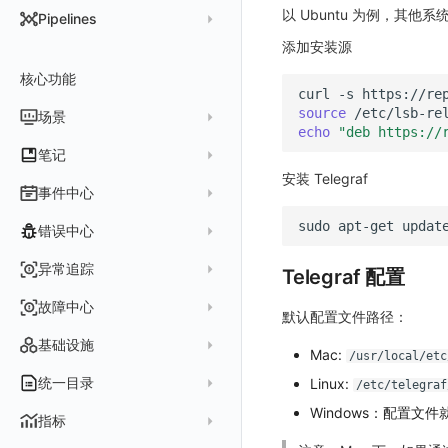
DataKit 开发手册
批量安装
状态查看
主配置
Kubernetes
DQL 查询入口
以 Ubuntu 为例，其他系
Pipelines
在 AWS 云市场开通
Docker 安装
离线安装
更新
采集器配置
HTTP API
Helm
DQL 函数
添加安装源
管理 Pipelines
在华为云云商店购买
Datakit Operator
DQL 查询
选举配置
文档撰写
Docker
核心功能
高级函数
Pipeline 手册
在微软云云商店购买
curl
-s
https://re
其它命令
代理配置
AWS ECS Fargate
DQL VS 其它查询语言
DBSCAN
source
场景
快速开始
echo
"deb https://
故障排查
DataKit Operator
AWS EKS
PromQL 快速上手
本地 Func 如何上报自定义高级函数
基础和原理
仪表板
笔记
虚拟互联网接入
其它配置方式
GCP GKE Autopilot
无数据排查
更新日志
安装 Telegraf
Platypus 语法
各数据类别数据处理
可视化图表
列表管理
创建/编辑笔记
事件中心
性能展示
Bug Report 分析
阿里云接入
Asyncprofile
配置综述
内置函数
Grok 模式
视图变量
页面管理
图表类型
Chart Block 配置说明
sudo
apt-get
updat
所有事件
错误中心
Datakit Metrics
华为云接入
DDTrace
DCA
附加功能
报告
图表配置
变量查询
历史版本
时序图
未恢复事件
AWS 接入
Flameshot
Git
创建错误投递规则
异常追踪
Telegraf 配置
性能基准和优化
Reference Table
笔记
图表查询
对象映射
柱状图
变更事件
logfwd
配置中心支持
错误列表
创建 Issue
故障中心
Offload
查看器
图表 JSON
饼图
简单查询
默认配置文件路径：
智能监控事件
logging
错误规则详情
管理 Issue
故障列表
内置视图
图表链接
快速搭建
概览图
表达式查询
基础设施
事件详情
Mac:
/usr/local/etc
pyspy
常见问题
分析看板
故障详情
常见问题
事件关联
列表管理
绑定内置视图
排行榜
DQL 查询
默认链接
主机
统一目录
Linux:
常见问题
/etc/telegraf
日程
故障分析看板
页面管理
表格图
PromQL 查询
自定义链接
容器
Windows：配置文件
新建实体对象
指标
配置管理
值班
中国地图
数据源查询
场景示例
进程
类型
实体列表