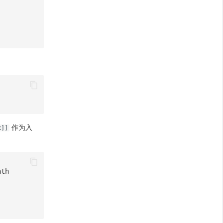
作为入
x]]
ath