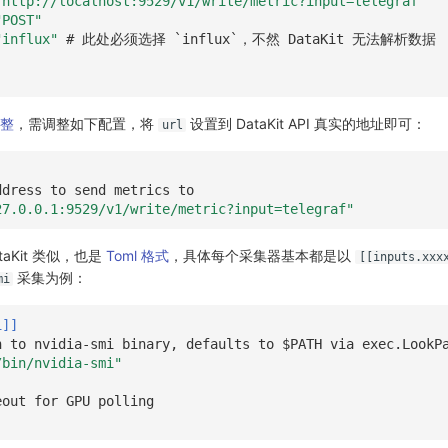
"http://localhost:9529/v1/write/metric?input=telegraf"
"POST"
"influx"
# 此处必须选择 `influx`，不然 DataKit 无法解析数据
调整
，需调整如下配置，将
设置到 DataKit API 真实的地址即可：
url
ddress to send metrics to
27.0.0.1:9529/v1/write/metric?input=telegraf"
ataKit 类似，也是
Toml 格式
，具体每个采集器基本都是以
[[inputs.xxx
采集为例：
mi
i]]
h to nvidia-smi binary, defaults to $PATH via exec.LookP
/bin/nvidia-smi"
eout for GPU polling