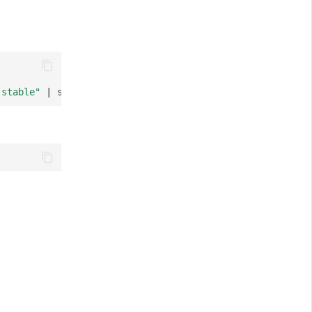
 stable"
|
sudo
tee