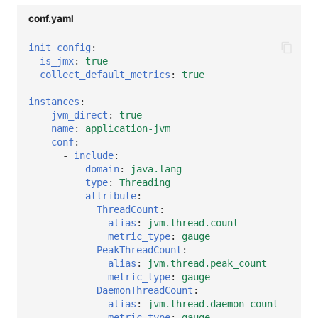
conf.yaml
init_config
:
is_jmx
:
true
collect_default_metrics
:
true
instances
:
-
jvm_direct
:
true
name
:
application-jvm
conf
:
-
include
:
domain
:
java.lang
type
:
Threading
attribute
:
ThreadCount
:
alias
:
jvm.thread.count
metric_type
:
gauge
PeakThreadCount
:
alias
:
jvm.thread.peak_count
metric_type
:
gauge
DaemonThreadCount
:
alias
:
jvm.thread.daemon_count
metric_type
:
gauge