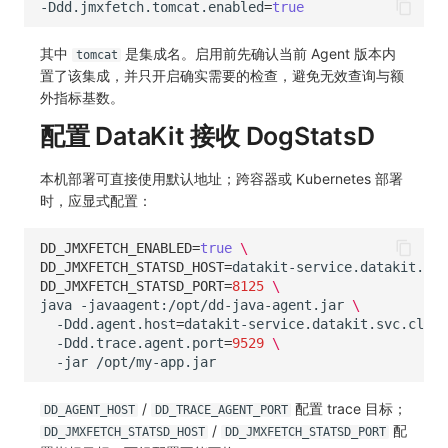
-Ddd.jmxfetch.tomcat.enabled
=
true
SourceMap
分享管理
监控
DataKit清单
其中
是集成名。启用前先确认当前 Agent 版本内
自定义环境变量
跨工作空间授权
LLM监测
tomcat
置了该集成，并只开启确实需要的检查，避免无效查询与额
其他
字段展示权限
管理
外指标基数。
配置 DataKit 接收 DogStatsD
敏感数据扫描
快照管理
本机部署可直接使用默认地址；跨容器或 Kubernetes 部署
实验室
DQL 数据查询
时，应显式配置：
SSO 管理
Func 函数
DD_JMXFETCH_ENABLED
=
true
\
DD_JMXFETCH_STATSD_HOST
=
datakit-service.datakit.svc
支持中心
账单分析
DD_JMXFETCH_STATSD_PORT
=
8125
\
java
-javaagent:/opt/dd-java-agent.jar
\
免登录 Token
-Ddd.agent.host
=
datakit-service.datakit.svc.clust
-Ddd.trace.agent.port
=
9529
\
图表图片
-jar
/
配置 trace 目标；
DD_AGENT_HOST
DD_TRACE_AGENT_PORT
/
配
DD_JMXFETCH_STATSD_HOST
DD_JMXFETCH_STATSD_PORT