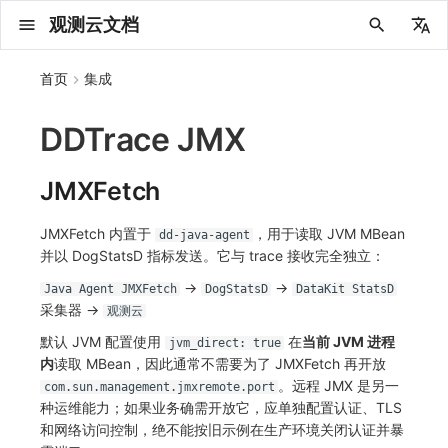
观测云文档
中文
首页
集成
English
DDTrace JMX
2025 年
概念先解
注册免费版
安装并使用 DataKit
更新日志
DQL 查询入口
管理 Pipelines
仪表板
创建/编辑笔记
所有事件
创建错误投递规则
创建 Issue
故障列表
主机
新建实体对象
指标采集
日志采集
数据采集
Web
拨测任务
新建检测规则
数据采集
监控器
账号设置
应用列表
查看器
Obsy Copilot
Agent 管理
OWL CLI
公共请求参数
Func 托管版
数据存储策略
费用结算方式
名词解释
发布历史
公共请求参数
关于内置角色的说明
观测云商业版订阅协议
从官网注册商业版
在 Linux 上安装
2025
主机安装
服务管理
主配置
HTTP API
DBSCAN
PromQL 快速上手
快速开始
列表管理
图表类型
变量查询
快速搭建
绑定内置视图
等级定义
等级定义
类型
总览
数据上报
日志列表
日志索引
关联 Web 应用访问
性能指标
手动安装
Web 应用接入
更新日志
更新日志
更新日志
更新日志
更新日志
更新日志
更新日志
快速开始
更新日志
快速开始
快速开始
Session（会话）
Web
会话热图
SourceMap 配置
数据拦截与修改
API 拨测
官方检测库
语法
官方模板库
应用智能检测
新建 SLO
新建告警策略
钉钉机器人
关键指标
邀请成员
权限清单
Open API
新建转发规则
模版库
创建扫描规则
SAML
Status Page
新建 Agent 监测应用
搜索
保存快照
可观测分析
Agent 创建
手动安装
快速开始
仪表板
未恢复事件列出
频道
故障列表
错误中心
基础设施
实体列表
聚类查询
获取指标集相关信息
应用
拨测任务
监控器
应用
字段管理
列出
DQL 数据异步查询
列出
获取账单计费项消费累计
获取时序趋势图
AWS
一般图表数据返回
基础
计费产生逻辑
费用中心账号结算
注册与版本
2025 年
部署必读
如何开始
部署配置手册
计量数据结构与使用
列出
列出
列出
列出
新建
初始化并获取
列出
获取
列出
有效的等级列表
模版-列出
DQL数据查询
添加映射配置
标识ID导入
apm 服务列出
在线 Datakit 列表
2024 年
客户价值
注册商业版
快速创建仪表板
DataKit 安装
DQL 函数
Pipeline 手册
可视化图表
Chart Block 配置说明
未恢复事件
错误列表
管理 Issue
故障详情
容器
实体列表
指标分析
浏览器日志采集
服务
小程序
概览
管理检测规则
查看器
智能监控
偏好设置
查看器
快照
套餐与积分
我的任务
OWL MCP Server
公共响应结构
云账号管理
商业版
常见问题
登录方式
私有化版本说明
公共响应结构
未恢复事件查询
观测云专属版订阅协议
从云厂商注册商业版
在 Windows 上安装
2021~2024
容器安装
状态查看
采集器配置
文档撰写
本地 Func 如何上报自定义高级函数
基础和原理
页面管理
图表配置
对象映射
列表管理
Issue 发现
等级映射
分析看板
拓扑
日志详情
原生直写索引
配置应用性能监测采样
服务拓扑
自动注入
前端框架插件接入
应用接入
快速开始
迁移指南
快速开始
快速开始
快速开始
快速开始
应用接入
快速开始
应用接入
应用接入
View（页面）
移动端
漏斗分析
脚本上传 sourcemap
页面性能
网络路径拨测
自定义创建
内置函数
检测规则
云账单智能监控
管理 SLO
管理告警策略
企业微信机器人
功能菜单
常见问题
管理转发规则
管理扫描规则
OIDC
工单管理
新建 LLM 监测应用
筛选
分享快照
数据检索
Agent 容器安装
自动安装
工具清单
仪表板轮播
获取事件内容
Issue
值班
错误中心规则
资源目录
拓扑图
索引
聚合生成指标
SourceMap
自建节点管理
SLO
全局标签
新建
DQL 数据查询(旧版)
执行外部函数
获取账单信息
生成认证 code
阿里云
拓扑图数据返回
云同步脚本集
计费价格明细
阿里云账号结算
结算与账单
2024 年
如何申请 License
升级商业版
运维FAQ
获取
创建
添加成员
创建
获取
修改
修改ISSUE
创建
模版-获取模版详情
修改映射配置
service map
JMXFetch
2023 年
版本区分
开始使用监控器
DataKit 使用
高级函数
视图变量
变更事件
错误规则详情
分析看板
故障分析看板
进程
实体详情
指标管理
小程序日志采集
分析看板
Android
查看器
信号
概览
SLO
其他设置
分析看板
自动化
故障排查
接口签名认证
外部数据源
企业版
账户概览
产品部署
签名认证
拓扑图图表接口
观测云免费版订阅协议
在 macOS 上安装
批量安装
更新
选举配置
Platypus 语法
图表查询
页面管理
通知策略
故障自动分析
网络流
外部索引
应用性能监测关联日志
服务详情
查看器
SSR 框架下接入
远程配置与强制采样
应用接入
快速开始
应用接入
应用接入
应用接入
应用接入
配置说明
应用接入
配置说明
配置说明
Resource（资源）
Webpack 上传 sourcemap
内容安全策略
多步拨测
自定义模板库
主机智能检测
SLO 详情
告警聚合通知模板
飞书机器人
日志延迟可见
FAQ
角色映射
时间控件
资源生成
Agent 服务运维
快速开始
笔记
手动恢复事件
日程
配置管理
数据转发
智能巡检
成员管理
分享
DQL 数据查询
获取账户余额
华为云
亚马逊云账号结算
2023 年
基础设施部署
SSO 管理
使用FAQ
新增
获取
修改
获取
修改
列出
修改
模版-导入自定义系统模版
映射配置列出
JMXFetch 内置于
，用于读取 JVM MBean
dd-java-agent
并以 DogStatsD 指标发送。它与 trace 接收完全独立：
2022 年
常见问题
开启 APM 链路追踪
DataKit 配置
DQL VS 其它查询语言
报告
智能监控事件
常见问题
日程
值班
数据库
实体类型管理
生成指标
日志查看器
链路
iOS/tvOS/macOS
自建节点管理
执行日志
静默管理
空间设置
任务接入
更新日志
使用限制
脚本市场
常见问题
支持中心
开始使用
前台账号
单位说明
观测云 SaaS 服务等级协议
在 Kubernetes 上安装
离线安装
DQL 查询
代理配置
内置函数
图表 JSON
故障聚合规则
设备
Electron 应用接入
基于 Uniapp 开发框架的小程序接入
配置说明
应用接入
配置说明
配置说明
配置说明
配置说明
高级场景
配置说明
高级场景
高级场景
Action（操作）
Vite 上传 sourcemap
浏览器拨测
监控器列表
Kubernetes 智能检测
Webhook 自定义
常见问题
维度分析
知识服务
Agent 正向代理配置
工具清单
新版笔记
创建事件
配置管理
数据访问
静默配置
角色管理
删除
同组织 Trace 查询
作废认证 code
腾讯云
华为云账号结算
2022 年
开始安装
管理后台手册
升级观测云
修改
修改
更换空间拥有者
轮换工作空间 Token
列出
批量删除
管理工作空间
模版-删除自定义模版
删除映射配置
→
→
Java Agent JMXFetch
DogStatsD
DataKit StatsD
2021 年
DataKit 开发手册
笔记
事件详情
配置管理
配置管理
网络
全景拓扑图
常见问题
BPF 网络日志
错误追踪
HarmonyOS
常见问题
Arbiter
告警策略
MFA 管理
用量统计
请求示例
账单管理
运维手册
管理后台账号
飞书 SSO（OIDC）配置说明
法律声明
以 Kubernetes helm 方式安装
其它命令
DataKit Operator
附加功能
图表链接
Webhook配置
网络路径
采集数据说明
应用数据采集
高级场景
配置说明
高级场景
高级场景
高级场景
高级场景
应用数据采集
框架接入
应用数据采集
故障排查
Long Task（长任务）
恢复监控器
日志智能检测
简单 HTTP 请求
显示列
技能
命令参考
查看器
告警策略
API Key 管理
取消快照/图表分享
Azure
激活产品
容量规划
启用/禁用
启用/禁用
修改
删除
删除
模版-批量删除自定义模版
开关状态设置
采集器 →
观测云
默认 JVM 配置使用
在
当前 JVM 进程
jvm_direct: true
2020 年
查看器
常见问题
常见问题
资源目录
错误追踪
Profiling
React Native
通知对象管理
属性声明
Agent 版本历史
OpenAPI SDK
账户管理
扩展使用
工作空间成员
SourceMap 分片上传
数据安全保密协议
Docker 安装
故障排查
其它配置方式
性能基准和优化
事件关联
采样配置
应用数据采集
高级场景
应用数据采集
应用数据采集
应用数据采集
应用数据采集
故障排查
高级场景
故障排查
Error（错误）
运算符
用户访问智能检测
短信
MCP 服务
内置视图
通知对象管理
黑名单
DataWay
删除
删除
批量设置故障 AI 自动分析配置
批量删除
获取开关状态信息
自定义用户访
内
读取 MBean，因此通常不需要为了 JMXFetch 再开放
。远程 JMX 是另一
com.sun.management.jmxremote.port
2019 年
内置视图
常见问题
索引
Flutter
常见问题
字段管理
Obscli
公共错误定义
工作空间管理
工作空间
部署版跨站点授权
数据安全协议
Datakit Operator
虚拟互联网接入
用户操作 Action
故障排查
应用数据采集
故障排查
故障排查
故障排查
故障排查
应用数据采集
真值表
语音电话
消息渠道
服务管理
Pipelines
部署方案
修改品牌标识
删除
种运维能力；如果业务确需开放它，应单独配置认证、TLS
和网络访问控制，绝不能按旧示例在生产环境关闭认证并暴
常见问题
跨工作空间索引查询
UniApp
全局标签
场景
常见问题
工作空间 API Key
同组织跨工作空间 Trace 查询
观测云费用中心用户充值协议
性能展示
自定义数据与事件
故障排查
故障排查
事件等级
Slack
Agent 协作（A2A）
服务性能
数据访问
使用量限制查询