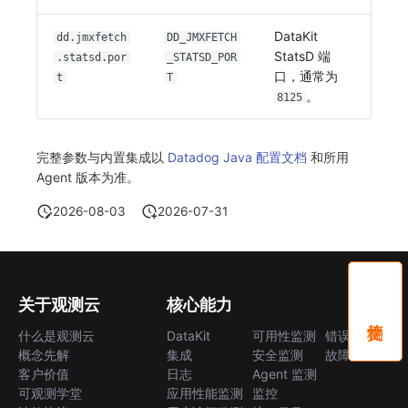
DataKit
dd.jmxfetch
DD_JMXFETCH
StatsD 端
.statsd.por
_STATSD_POR
口，通常为
t
T
。
8125
完整参数与内置集成以
Datadog Java 配置文档
和所用
Agent 版本为准。
2026-08-03
2026-07-31
关于观测云
核心能力
什么是观测云
DataKit
可用性监测
错误中心
概念先解
集成
安全监测
故障中心
客户价值
日志
Agent 监测
可观测学堂
应用性能监测
监控