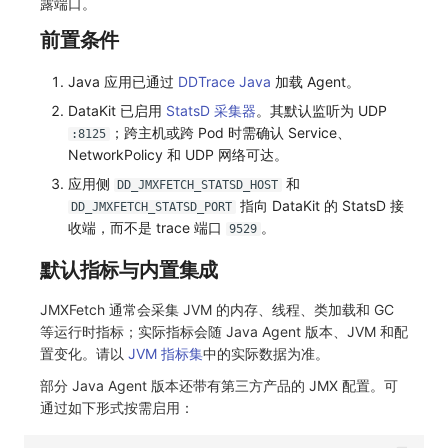
露端口。
常见问题
macOS
环境变量
事件
工作空间内置 API Key
观测云费用中心服务协议
自定义 View
自定义事件通知模板
Teams
敏感数据脱敏
使用量限制更新
前置条件
Windows
成员管理
异常追踪
角色管理
观测云移动应用隐私政策
Resource Hook
监控器内部原理
Telegram Bot
工作空间
上传空间图片相关资源
Java 应用已通过
DDTrace Java
加载 Agent。
DataKit 已启用
StatsD 采集器
。其默认监听为 UDP
C++
角色管理
故障中心
Issue
观测云移动 SDK 隐私政策
WebSocket 长连接采集
工作空间自定义配置
获取图片相关资源
；跨主机或跨 Pod 时需确认 Service、
:8125
NetworkPolicy 和 UDP 网络可达。
Unity
API Keys 管理
错误中心
分组管理
数据处理协议（DPA）
FAQ
属性声明
自定义工作空间绑定信息
应用侧
和
DD_JMXFETCH_STATSD_HOST
查看器
Client Token 管理
基础设施
Issue 等级
观测云账号注销须知
更新日志
跨空间授权
修改品牌标识
指向 DataKit 的 StatsD 接
DD_JMXFETCH_STATSD_PORT
收端，而不是 trace 端口
。
9529
分析看板
黑名单
统一目录
模板管理
观测云费用中心账号注销须知
跨站点授权
工作空间-查询索引信息列表
默认指标与内置集成
会话重放
数据转发
日志
数据查询
观测云 Obsy AI 智能服务使用协议
账号管理
工作空间-索引模板配置
JMXFetch 通常会采集 JVM 的内存、线程、类加载和 GC
用户洞察
数据访问
指标
登录映射规则
等运行时指标；实际指标会随 Java Agent 版本、JVM 和配
置变化。请以
JVM 指标集
中的实际数据为准。
数据访问
正则表达式
用户访问监测
场景-仪表板
部分 Java Agent 版本还带有第三方产品的 JMX 配置。可
通过如下形式按需启用：
自建追踪
审计事件
可用性监测
链路追踪