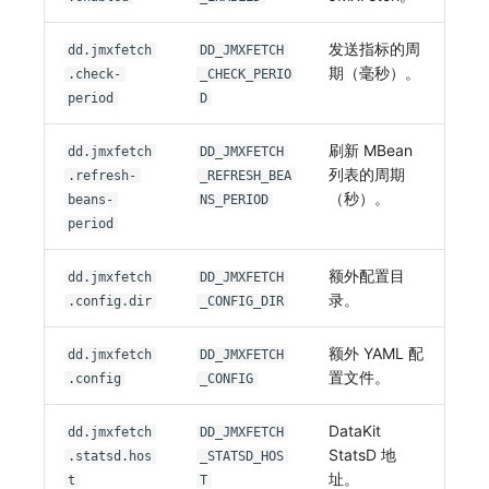
发送指标的周
dd.jmxfetch
DD_JMXFETCH
期（毫秒）。
.check-
_CHECK_PERIO
period
D
刷新 MBean
dd.jmxfetch
DD_JMXFETCH
列表的周期
.refresh-
_REFRESH_BEA
（秒）。
beans-
NS_PERIOD
period
额外配置目
dd.jmxfetch
DD_JMXFETCH
录。
.config.dir
_CONFIG_DIR
额外 YAML 配
dd.jmxfetch
DD_JMXFETCH
置文件。
.config
_CONFIG
DataKit
dd.jmxfetch
DD_JMXFETCH
StatsD 地
.statsd.hos
_STATSD_HOS
址。
t
T