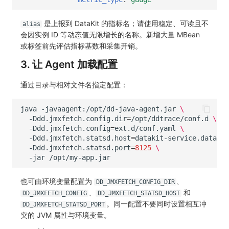
是上报到 DataKit 的指标名；请使用稳定、可读且不
alias
会因实例 ID 等动态值无限增长的名称。新增大量 MBean
或标签前先评估指标基数和采集开销。
3. 让 Agent 加载配置
通过目录与相对文件名指定配置：
java
-javaagent:/opt/dd-java-agent.jar
\
-Ddd.jmxfetch.config.dir
=
/opt/ddtrace/conf.d
\
-Ddd.jmxfetch.config
=
ext.d/conf.yaml
\
-Ddd.jmxfetch.statsd.host
=
datakit-service.datakit
-Ddd.jmxfetch.statsd.port
=
8125
\
-jar
也可由环境变量配置为
、
DD_JMXFETCH_CONFIG_DIR
、
和
DD_JMXFETCH_CONFIG
DD_JMXFETCH_STATSD_HOST
。同一配置不要同时设置相互冲
DD_JMXFETCH_STATSD_PORT
突的 JVM 属性与环境变量。