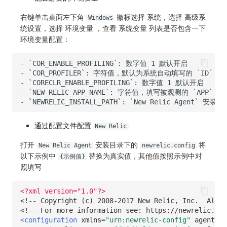
右键单击桌面左下角
徽标选择 系统，选择 高级系
Windows
统设置，选择 环境变量 ，查看 系统变量 列表是否包含一下
环境变量配置：
- `COR_ENABLE_PROFILING`: 数字值 1 默认开启

- `COR_PROFILER`: 字符值，默认为系统自动填写的 `ID`

- `CORECLR_ENABLE_PROFILING`: 数字值 1 默认开启

- `NEW_RELIC_APP_NAME`: 字符值，填写被观测的 `APP` 
通过配置文件配置
New Relic
打开
安装目录下的
将
New Relic Agent
newrelic.config
以下示例中
替换为真实值，其他值按照示例中对
{示例值}
照填写
<?xml version="1.0"?>
<!-- Copyright (c) 2008-2017 New Relic, Inc.  All r
<!-- For more information see: https://newrelic.co
<configuration
xmlns=
"urn:newrelic-config"
agentEna