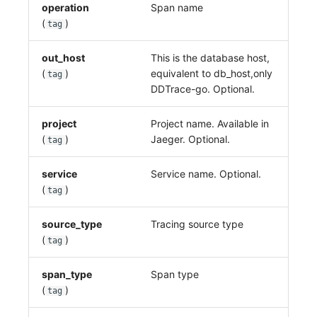
operation
Span name
(
)
tag
out_host
This is the database host,
(
)
equivalent to db_host,only
tag
DDTrace-go. Optional.
project
Project name. Available in
(
)
Jaeger. Optional.
tag
service
Service name. Optional.
(
)
tag
source_type
Tracing source type
(
)
tag
span_type
Span type
(
)
tag