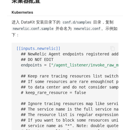
采集器配置
常见问题
C++
环境变量
事件
工作空间内置 API Key
观测云费用中心服务协议
自定义事件通知模板
Teams
敏感数据脱敏
使用量限制更新
自定义用户访
Kubernetes
Unity
成员管理
异常追踪
角色管理
观测云移动应用隐私政策
如何配置用户访问监测采样
监控器内部原理
Telegram Bot
工作空间
上传空间图片相关资源
进入 DataKit 安装目录下的
目录，复制
conf.d/samples
并命名为
。示例如
newrelic.conf.sample
newrelic.conf
查看器
角色管理
故障中心
Issue
观测云移动 SDK 隐私政策
Hook Resource
工作空间自定义配置
获取图片相关资源
下：
分析看板
API Keys 管理
错误中心
分组管理
数据处理协议（DPA）
Action
属性声明
自定义工作空间绑定信息
[[inputs.newrelic]]
## NewRelic Agent endpoints registered address 
会话重放
Client Token 管理
基础设施
Issue 等级
观测云账号注销须知
FAQ
跨空间授权
修改品牌标识
## DO NOT EDIT
endpoints
=
[
"/agent_listener/invoke_raw_method
用户洞察
黑名单
统一目录
模板管理
观测云费用中心账号注销须知
跨站点授权
工作空间-查询索引信息列表
## Keep rare tracing resources list switch.
## If some resources are rare enough(not presen
数据访问
数据转发
日志
数据查询
观测云 Obsy AI 智能服务使用协议
账号管理
工作空间-索引模板配置
## to data center and do not consider samplers 
# keep_rare_resource = false
自建追踪
数据访问
指标
登录映射规则
## Ignore tracing resources map like service:[r
SourceMap
正则表达式
用户访问监测
场景-仪表板
## The service name is the full service name in
## The resource list is regular expressions use
## If you want to block some resources universa
自定义环境变量
审计事件
可用性监测
链路追踪
## service name as "*". Note: double quotes "" 