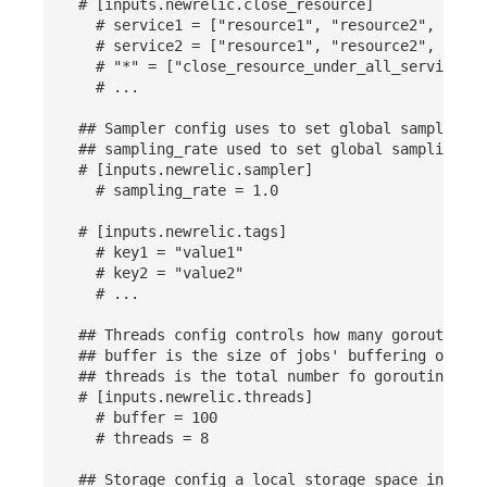
# [inputs.newrelic.close_resource]
其他
分享管理
监控
DataKit清单
# service1 = ["resource1", "resource2", ...]
# service2 = ["resource1", "resource2", ...]
跨工作空间授权
LLM监测
# "*" = ["close_resource_under_all_services"]
# ...
字段展示权限
管理
## Sampler config uses to set global sampling s
## sampling_rate used to set global sampling ra
敏感数据扫描
快照管理
# [inputs.newrelic.sampler]
# sampling_rate = 1.0
实验室
DQL 数据查询
# [inputs.newrelic.tags]
SSO 管理
Func 函数
# key1 = "value1"
# key2 = "value2"
支持中心
账单分析
# ...
## Threads config controls how many goroutines 
免登录 Token
## buffer is the size of jobs' buffering of wor
## threads is the total number fo goroutines at
图表图片
# [inputs.newrelic.threads]
# buffer = 100
# threads = 8
## Storage config a local storage space in hard