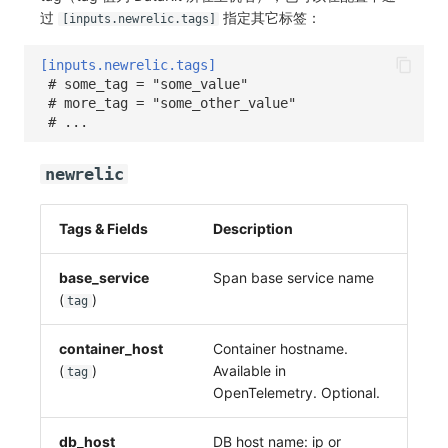
过
指定其它标签：
[inputs.newrelic.tags]
[inputs.newrelic.tags]
# some_tag = "some_value"
# more_tag = "some_other_value"
# ...
newrelic
Tags & Fields
Description
base_service
Span base service name
(
)
tag
container_host
Container hostname.
(
)
Available in
tag
OpenTelemetry. Optional.
db_host
DB host name: ip or