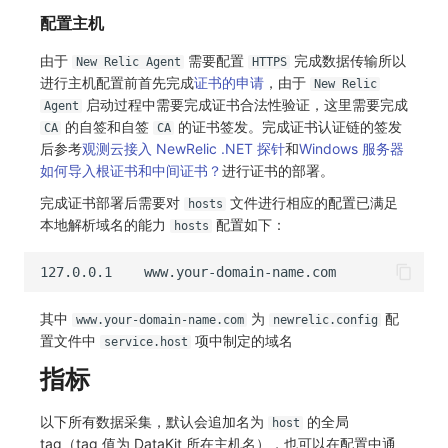
配置主机
由于
需要配置
完成数据传输所以
New Relic Agent
HTTPS
进行主机配置前首先完成
证书的申请
，由于
New Relic
启动过程中需要完成证书合法性验证，这里需要完成
Agent
的自签和自签
的证书签发。完成证书认证链的签发
CA
CA
后参考
观测云接入 NewRelic .NET 探针
和
Windows 服务器
如何导入根证书和中间证书？
进行证书的部署。
完成证书部署后需要对
文件进行相应的配置已满足
hosts
本地解析域名的能力
配置如下：
hosts
其中
为
配
www.your-domain-name.com
newrelic.config
置文件中
项中制定的域名
service.host
指标
以下所有数据采集，默认会追加名为
的全局
host
tag（tag 值为 DataKit 所在主机名），也可以在配置中通