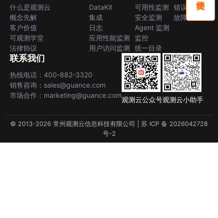
什么是观测云
DataKit
可用性监测
错误中心
概念先解
集成
安全监测
故障中心
客户价值
日志
Agent 监测
可观测学堂
应用性能监测
监控
法律协议
用户访问监测
统一目录
联系我们
热线电话：400-882-3320
销售咨询：sales@guance.com
市场合作：marketing@guance.com
观测云公众号
观测云小助手
© 2013-2026 常州观测云信息科技有限公司 |
苏 ICP 备 2026042728
号-2