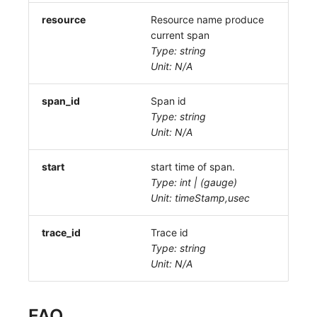
resource
Resource name produce
current span
Type: string
Unit: N/A
span_id
Span id
Type: string
Unit: N/A
start
start time of span.
Type: int | (gauge)
Unit: timeStamp,usec
trace_id
Trace id
Type: string
Unit: N/A
FAQ