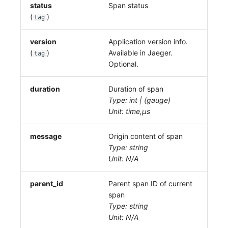
status
Span status
(
)
tag
version
Application version info.
(
)
Available in Jaeger.
tag
Optional.
duration
Duration of span
Type: int | (gauge)
Unit: time,μs
message
Origin content of span
Type: string
Unit: N/A
parent_id
Parent span ID of current
span
Type: string
Unit: N/A