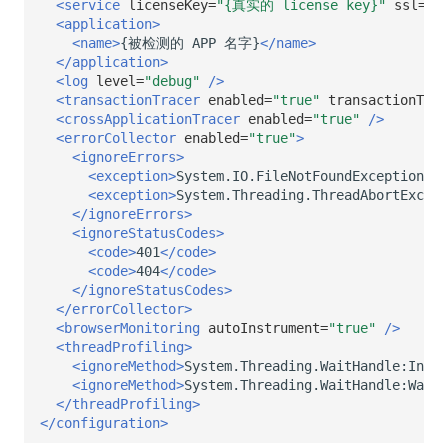
<service
licenseKey=
"{真实的 license key}"
ssl=
"t
<application>
<name>
{被检测的
APP
名字}
</name>
</application>
<log
level=
"debug"
/>
<transactionTracer
enabled=
"true"
transactionThre
<crossApplicationTracer
enabled=
"true"
/>
<errorCollector
enabled=
"true"
>
<ignoreErrors>
<exception>
System.IO.FileNotFoundException
</e
<exception>
System.Threading.ThreadAbortExcept
</ignoreErrors>
<ignoreStatusCodes>
<code>
401
</code>
<code>
404
</code>
</ignoreStatusCodes>
</errorCollector>
<browserMonitoring
autoInstrument=
"true"
/>
<threadProfiling>
<ignoreMethod>
System.Threading.WaitHandle:Inter
<ignoreMethod>
System.Threading.WaitHandle:WaitA
</threadProfiling>
</configuration>