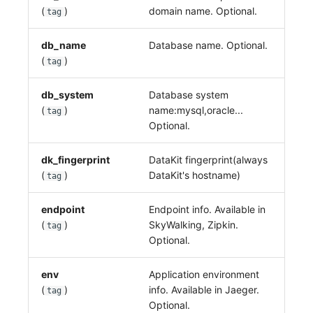
(
)
domain name. Optional.
tag
db_name
Database name. Optional.
(
)
tag
db_system
Database system
(
)
name:mysql,oracle...
tag
Optional.
dk_fingerprint
DataKit fingerprint(always
(
)
DataKit's hostname)
tag
endpoint
Endpoint info. Available in
(
)
SkyWalking, Zipkin.
tag
Optional.
env
Application environment
(
)
info. Available in Jaeger.
tag
Optional.