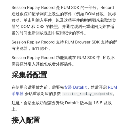
Session Replay Record 是 RUM SDK 的一部分。Record
常见问题
自定义 View
环境变量
事件
工作空间内置 API Key
观测云费用中心服务协议
手动兼容接入
tvOS 数据采集
自定义事件通知模板
Teams
敏感数据脱敏
使用量限制更新
通过跟踪和记录网页上发生的事件（例如 DOM 修改、鼠标
移动、单击和输入事件）以及这些事件的时间戳来获取浏览
Resource Hook
成员管理
异常追踪
角色管理
观测云移动应用隐私政策
监控器内部原理
Telegram Bot
工作空间
上传空间图片相关资源
器的 DOM 和 CSS 的快照。并通过观测云重建网页并在适
当的时间重新回放视图中应用记录的事件。
WebSocket 长连接采集
角色管理
故障中心
Issue
观测云移动 SDK 隐私政策
工作空间自定义配置
获取图片相关资源
Session Replay Record 支持 RUM Browser SDK 支持的所
FAQ
API Keys 管理
错误中心
分组管理
数据处理协议（DPA）
属性声明
自定义工作空间绑定信息
有浏览器，IE11 除外。
Session Replay Record 功能集成在 RUM SDK 中, 所以不
更新日志
Client Token 管理
基础设施
Issue 等级
观测云账号注销须知
跨空间授权
修改品牌标识
需要额外引入其他包或者外部插件。
黑名单
统一目录
模板管理
观测云费用中心账号注销须知
跨站点授权
工作空间-查询索引信息列表
采集器配置
数据转发
日志
数据查询
观测云 Obsy AI 智能服务使用协议
账号管理
工作空间-索引模板配置
在使用会话重放之前，需要先
安装 Datakit
，然后开启
RUM
采集器
会话重放对应的参数
。
session_replay_endpoints
数据访问
指标
登录映射规则
注意
：会话重放功能需要升级 DataKit 版本至 1.5.5 及以
正则表达式
用户访问监测
场景-仪表板
上。
接入配置
审计事件
可用性监测
链路追踪