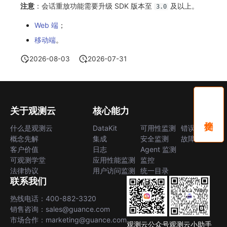
分享管理
监控
DataKit清单
注意
：会话重放功能需要升级 SDK 版本至
及以上。
3.0
Web 端
；
跨工作空间授权
LLM监测
移动端
。
字段展示权限
管理
2026-08-03
2026-07-31
敏感数据扫描
快照管理
实验室
DQL 数据查询
关于观测云
核心能力
SSO 管理
Func 函数
什么是观测云
DataKit
可用性监测
错误中心
支持中心
账单分析
概念先解
集成
安全监测
故障中心
客户价值
日志
Agent 监测
免登录 Token
可观测学堂
应用性能监测
监控
法律协议
用户访问监测
统一目录
图表图片
联系我们
热线电话：400-882-3320
销售咨询：sales@guance.com
市场合作：marketing@guance.com
观测云公众号
观测云小助手