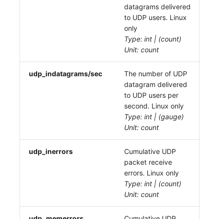
datagrams delivered
to UDP users. Linux
only
Type: int | (count)
Unit: count
udp_indatagrams/sec
The number of UDP
datagram delivered
to UDP users per
second. Linux only
Type: int | (gauge)
Unit: count
udp_inerrors
Cumulative UDP
packet receive
errors. Linux only
Type: int | (count)
Unit: count
udp_memerrors
Cumulative UDP