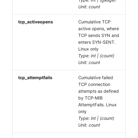
Unit: count
tcp_activeopens
Cumulative TCP
active opens, where
TCP sends SYN and
enters SYN-SENT.
Linux only
Type: int | (count)
Unit: count
tcp_attemptfails
Cumulative failed
TCP connection
attempts as defined
by TCP-MIB
AttemptFails. Linux
only
Type: int | (count)
Unit: count