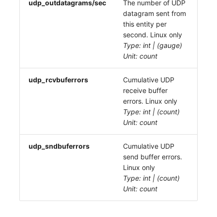
udp_outdatagrams/sec
The number of UDP
datagram sent from
this entity per
second. Linux only
Type: int | (gauge)
Unit: count
udp_rcvbuferrors
Cumulative UDP
receive buffer
errors. Linux only
Type: int | (count)
Unit: count
udp_sndbuferrors
Cumulative UDP
send buffer errors.
Linux only
Type: int | (count)
Unit: count