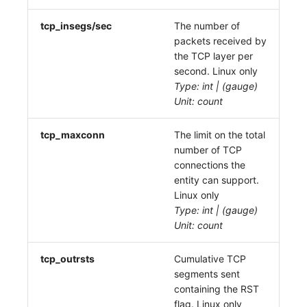
tcp_insegs/sec
The number of
packets received by
the TCP layer per
second. Linux only
Type: int | (gauge)
Unit: count
tcp_maxconn
The limit on the total
number of TCP
connections the
entity can support.
Linux only
Type: int | (gauge)
Unit: count
tcp_outrsts
Cumulative TCP
segments sent
containing the RST
flag. Linux only