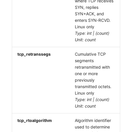
where TCP receives
SYN, replies
SYN+ACK, and
enters SYN-RCVD.
Linux only
Type: int | (count)
Unit: count
tcp_retranssegs
Cumulative TCP
segments
retransmitted with
one or more
previously
transmitted octets.
Linux only
Type: int | (count)
Unit: count
tcp_rtoalgorithm
Algorithm identifier
used to determine