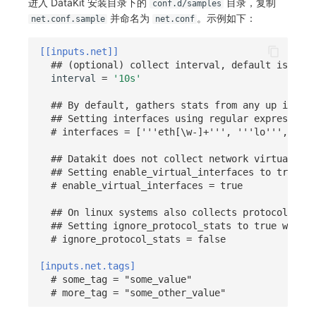
进入 DataKit 安装目录下的
目录，复制
conf.d/samples
并命名为
。示例如下：
net.conf.sample
net.conf
常见问题
C++
环境变量
事件
工作空间内置 API Key
观测云费用中心服务协议
自定义事件通知模板
Teams
敏感数据脱敏
使用量限制更新
自定义用户访
Unity
成员管理
异常追踪
角色管理
观测云移动应用隐私政策
如何配置用户访问监测采样
监控器内部原理
Telegram Bot
工作空间
上传空间图片相关资源
[[inputs.net]]
## (optional) collect interval, default is 10 s
interval
=
'10s'
查看器
角色管理
故障中心
Issue
观测云移动 SDK 隐私政策
Hook Resource
工作空间自定义配置
获取图片相关资源
## By default, gathers stats from any up interf
分析看板
API Keys 管理
错误中心
分组管理
数据处理协议（DPA）
Action
属性声明
自定义工作空间绑定信息
## Setting interfaces using regular expressions
# interfaces = ['''eth[\w-]+''', '''lo''', ]
会话重放
Client Token 管理
基础设施
Issue 等级
观测云账号注销须知
FAQ
跨空间授权
修改品牌标识
## Datakit does not collect network virtual int
## Setting enable_virtual_interfaces to true wi
用户洞察
黑名单
统一目录
模板管理
观测云费用中心账号注销须知
跨站点授权
工作空间-查询索引信息列表
# enable_virtual_interfaces = true
数据访问
数据转发
日志
数据查询
观测云 Obsy AI 智能服务使用协议
账号管理
工作空间-索引模板配置
## On linux systems also collects protocol stat
## Setting ignore_protocol_stats to true will s
自建追踪
数据访问
指标
登录映射规则
# ignore_protocol_stats = false
SourceMap
正则表达式
用户访问监测
场景-仪表板
[inputs.net.tags]
# some_tag = "some_value"
# more_tag = "some_other_value"
自定义环境变量
审计事件
可用性监测
链路追踪