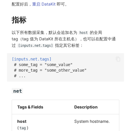
其他
分享管理
监控
DataKit清单
配置好后，
重启 DataKit
即可。
跨工作空间授权
LLM监测
指标
字段展示权限
管理
以下所有数据采集，默认会追加名为
的全局
host
tag（tag 值为 DataKit 所在主机名），也可以在配置中通
敏感数据扫描
快照管理
过
指定其它标签：
[inputs.net.tags]
实验室
DQL 数据查询
[inputs.net.tags]
# some_tag = "some_value"
SSO 管理
Func 函数
# more_tag = "some_other_value"
# ...
支持中心
账单分析
net
免登录 Token
图表图片
Tags & Fields
Description
host
System hostname.
(
)
tag