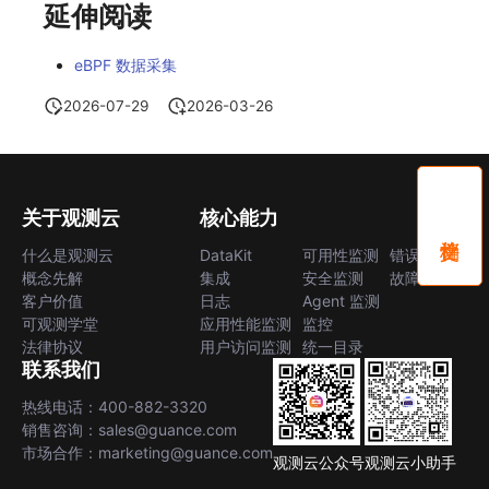
延伸阅读
eBPF 数据采集
2026-07-29
2026-03-26
关于观测云
核心能力
什么是观测云
DataKit
可用性监测
错误中心
概念先解
集成
安全监测
故障中心
客户价值
日志
Agent 监测
可观测学堂
应用性能监测
监控
法律协议
用户访问监测
统一目录
联系我们
热线电话：400-882-3320
销售咨询：sales@guance.com
市场合作：marketing@guance.com
观测云公众号
观测云小助手