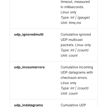
timeout, measured
in milliseconds.
Linux only
Type: int | (gauge)
Unit: time,ms
udp_ignoredmulti
Cumulative ignored
UDP multicast
packets. Linux only
Type: int | (count)
Unit: count
udp_incsumerrors
Cumulative incoming
UDP datagrams with
checksum errors.
Linux only
Type: int | (count)
Unit: count
udp_indatagrams
Cumulative UDP