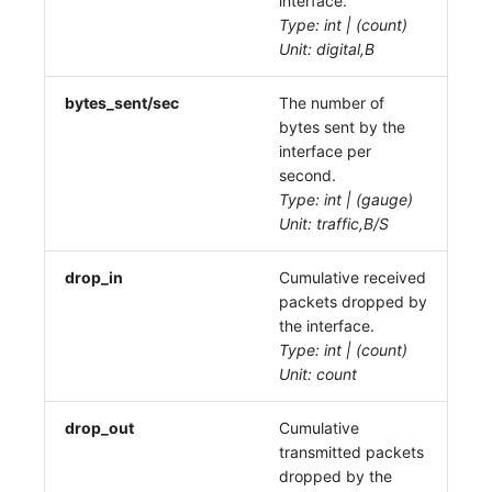
interface.
Type: int | (count)
Unit: digital,B
bytes_sent/sec
The number of
bytes sent by the
interface per
second.
Type: int | (gauge)
Unit: traffic,B/S
drop_in
Cumulative received
packets dropped by
the interface.
Type: int | (count)
Unit: count
drop_out
Cumulative
transmitted packets
dropped by the