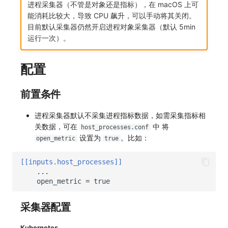
进程采集器（不管是对象还是指标），在 macOS 上可
常见问题
macOS
环境变量
事件
工作空间内置 API Key
观测云费用中心服务协议
自定义 View
自定义事件通知模板
Teams
敏感数据脱敏
使用量限制更新
能消耗比较大，导致 CPU 飙升，可以手动将其关闭。
目前默认采集器仍然开启进程对象采集器（默认 5min
Windows
成员管理
异常追踪
角色管理
观测云移动应用隐私政策
Resource Hook
监控器内部原理
Telegram Bot
工作空间
上传空间图片相关资源
运行一次）。
C++
角色管理
故障中心
Issue
观测云移动 SDK 隐私政策
WebSocket 长连接采集
工作空间自定义配置
获取图片相关资源
配置
Unity
API Keys 管理
错误中心
分组管理
数据处理协议（DPA）
FAQ
属性声明
自定义工作空间绑定信息
前置条件
查看器
Client Token 管理
基础设施
Issue 等级
观测云账号注销须知
更新日志
跨空间授权
修改品牌标识
进程采集器默认不采集进程指标数据，如需采集指标相
分析看板
黑名单
统一目录
模板管理
观测云费用中心账号注销须知
跨站点授权
工作空间-查询索引信息列表
关数据，可在
中 将
host_processes.conf
设置为
。比如：
open_metric
true
会话重放
数据转发
日志
数据查询
观测云 Obsy AI 智能服务使用协议
账号管理
工作空间-索引模板配置
[[inputs.host_processes]]
用户洞察
数据访问
指标
登录映射规则
...
open_metric
=
true
数据访问
正则表达式
用户访问监测
场景-仪表板
采集器配置
自建追踪
审计事件
可用性监测
链路追踪
Kubernetes