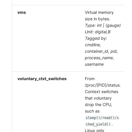
vms
Virtual memory
size in bytes.
Type: int | (gauge)
Unit: digital,B
Tagged by:
cmdline,
container_id, pid,
process_name,
username
voluntary_ctxt_switches
From
/proc/[PID]/status.
Context switches
that voluntary
drop the CPU,
such as
sleep()/read()/s
.
ched_yield()
Linux only