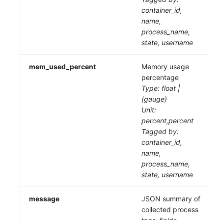
container_id,
name,
process_name,
state, username
mem_used_percent
Memory usage
percentage
Type: float |
(gauge)
Unit:
percent,percent
Tagged by:
container_id,
name,
process_name,
state, username
message
JSON summary of
collected process