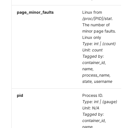
page_minor_faults
Linux from
/proc/[PID]/stat
.
The number of
minor page faults.
Linux only
Type: int | (count)
Unit: count
Tagged by:
container_id,
name,
process_name,
state, username
pid
Process ID.
Type: int | (gauge)
Unit: N/A
Tagged by:
container_id,
name,