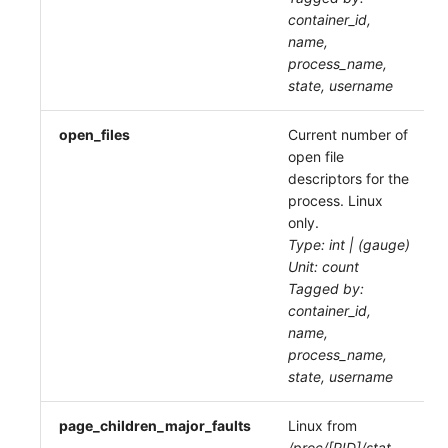
container_id,
name,
process_name,
state, username
open_files
Current number of
open file
descriptors for the
process. Linux
only.
Type: int | (gauge)
Unit: count
Tagged by:
container_id,
name,
process_name,
state, username
page_children_major_faults
Linux from
/proc/[PID]/stat
.