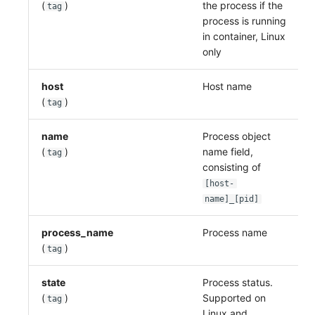
(
)
the process if the
tag
process is running
in container, Linux
only
host
Host name
(
)
tag
name
Process object
(
)
name field,
tag
consisting of
[host-
name]_[pid]
process_name
Process name
(
)
tag
state
Process status.
(
)
Supported on
tag
Linux and