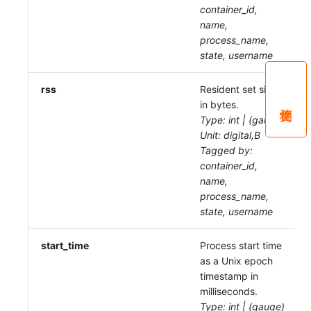
container_id,
name,
process_name,
state, username
rss
Resident set size
in bytes.
Type: int | (gauge)
Unit: digital,B
Tagged by:
container_id,
name,
process_name,
state, username
start_time
Process start time
as a Unix epoch
timestamp in
milliseconds.
Type: int | (gauge)