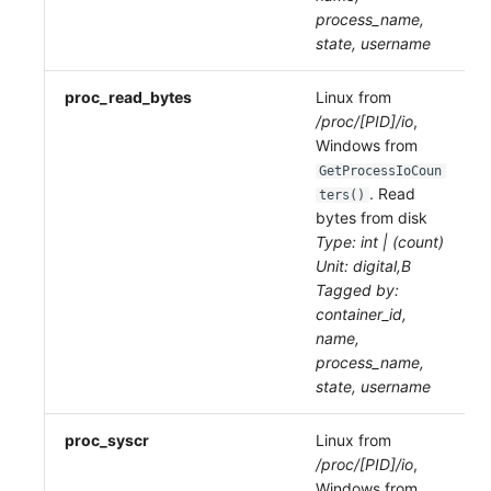
process_name,
state, username
proc_read_bytes
Linux from
/proc/[PID]/io
,
Windows from
GetProcessIoCoun
. Read
ters()
bytes from disk
Type: int | (count)
Unit: digital,B
Tagged by:
container_id,
name,
process_name,
state, username
proc_syscr
Linux from
/proc/[PID]/io
,
Windows from