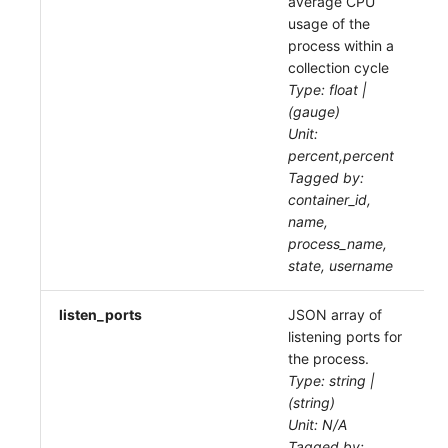
average CPU
usage of the
process within a
collection cycle
Type: float |
(gauge)
Unit:
percent,percent
Tagged by:
container_id,
name,
process_name,
state, username
listen_ports
JSON array of
listening ports for
the process.
Type: string |
(string)
Unit: N/A
Tagged by: