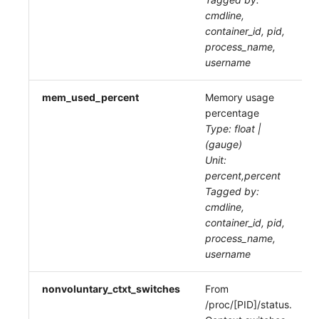
cmdline,
container_id, pid,
process_name,
username
mem_used_percent
Memory usage
percentage
Type: float |
(gauge)
Unit:
percent,percent
Tagged by:
cmdline,
container_id, pid,
process_name,
username
nonvoluntary_ctxt_switches
From
/proc/[PID]/status.