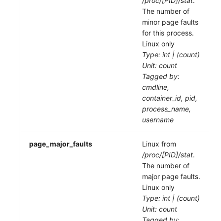
/proc/[PID]/stat
.
The number of
minor page faults
for this process.
Linux only
Type: int | (count)
Unit: count
Tagged by:
cmdline,
container_id, pid,
process_name,
username
page_major_faults
Linux from
/proc/[PID]/stat
.
The number of
major page faults.
Linux only
Type: int | (count)
Unit: count
Tagged by: