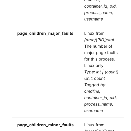
container_id, pid,
process_name,
username
page_children_major_faults
Linux from
/proc/[PID]/stat
.
The number of
major page faults
for this process.
Linux only
Type: int | (count)
Unit: count
Tagged by:
cmdline,
container_id, pid,
process_name,
username
page_children_minor_faults
Linux from