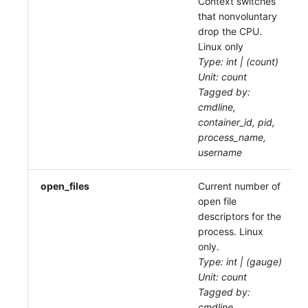
Context switches
that nonvoluntary
drop the CPU.
Linux only
Type: int | (count)
Unit: count
Tagged by:
cmdline,
container_id, pid,
process_name,
username
open_files
Current number of
open file
descriptors for the
process. Linux
only.
Type: int | (gauge)
Unit: count
Tagged by:
cmdline,