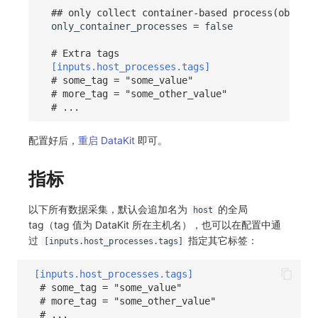
## only collect container-based process(object 
only_container_processes
=
false
# Extra tags
[inputs.host_processes.tags]
# some_tag = "some_value"
# more_tag = "some_other_value"
# ...
配置好后，
重启 DataKit
即可。
指标
以下所有数据采集，默认会追加名为
的全局
host
tag（tag 值为 DataKit 所在主机名），也可以在配置中通
过
指定其它标签：
[inputs.host_processes.tags]
[inputs.host_processes.tags]
# some_tag = "some_value"
# more_tag = "some_other_value"
# ...