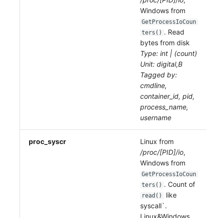
Windows from
GetProcessIoCoun
. Read
ters()
bytes from disk
Type: int | (count)
Unit: digital,B
Tagged by:
cmdline,
container_id, pid,
process_name,
username
proc_syscr
Linux from
/proc/[PID]/io
,
Windows from
GetProcessIoCoun
. Count of
ters()
like
read()
syscall`.
Linux&Windows