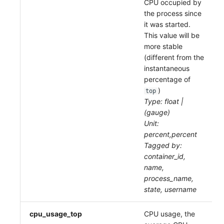
CPU occupied by
the process since
it was started.
This value will be
more stable
(different from the
instantaneous
percentage of
)
top
Type: float |
(gauge)
Unit:
percent,percent
Tagged by:
container_id,
name,
process_name,
state, username
cpu_usage_top
CPU usage, the