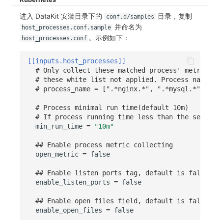
SourceMap
分享管理
监控
DataKit清单
进入 DataKit 安装目录下的
目录，复制
conf.d/samples
自定义环境变量
跨工作空间授权
LLM监测
并命名为
host_processes.conf.sample
。示例如下：
host_processes.conf
其他
字段展示权限
管理
[[inputs.host_processes]]
敏感数据扫描
快照管理
# Only collect these matched process' metrics. 
# these white list not applied. Process name su
# process_name = [".*nginx.*", ".*mysql.*"]
实验室
DQL 数据查询
# Process minimal run time(default 10m)
SSO 管理
Func 函数
# If process running time less than the settin
min_run_time
=
"10m"
支持中心
账单分析
## Enable process metric collecting
免登录 Token
open_metric
=
false
## Enable listen ports tag, default is false
图表图片
enable_listen_ports
=
false
## Enable open files field, default is false
enable_open_files
=
false