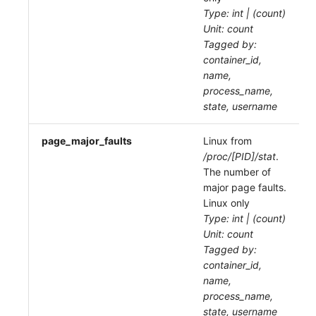
Type: int | (count)
Unit: count
Tagged by:
container_id,
name,
process_name,
state, username
page_major_faults
Linux from
/proc/[PID]/stat
.
The number of
major page faults.
Linux only
Type: int | (count)
Unit: count
Tagged by:
container_id,
name,
process_name,
state, username