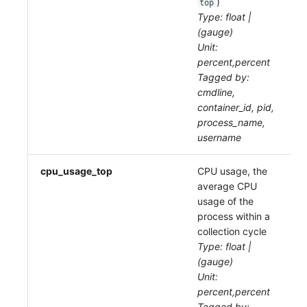
)
top
Type: float |
(gauge)
Unit:
percent,percent
Tagged by:
cmdline,
container_id, pid,
process_name,
username
cpu_usage_top
CPU usage, the
average CPU
usage of the
process within a
collection cycle
Type: float |
(gauge)
Unit:
percent,percent
Tagged by: