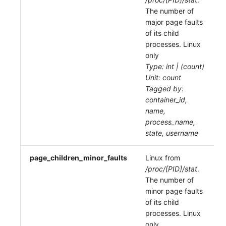
The number of
major page faults
of its child
processes. Linux
only
Type: int | (count)
Unit: count
Tagged by:
container_id,
name,
process_name,
state, username
page_children_minor_faults
Linux from
/proc/[PID]/stat
.
The number of
minor page faults
of its child
processes. Linux
only