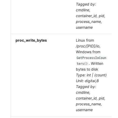
Tagged by:
cmdline,
container_id, pid,
process_name,
username
proc_write_bytes
Linux from
/proc/[PID]/io
,
Windows from
GetProcessIoCoun
. Written
ters()
bytes to disk
Type: int | (count)
Unit: digital,B
Tagged by:
cmdline,
container_id, pid,
process_name,
username