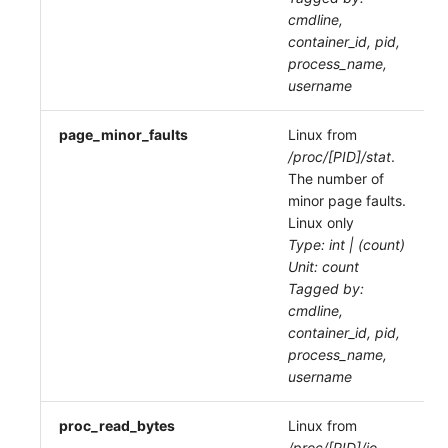
cmdline,
container_id, pid,
process_name,
username
page_minor_faults
Linux from
/proc/[PID]/stat
.
The number of
minor page faults.
Linux only
Type: int | (count)
Unit: count
Tagged by:
cmdline,
container_id, pid,
process_name,
username
proc_read_bytes
Linux from
/proc/[PID]/io
,