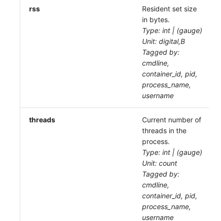
rss
Resident set size
in bytes.
Type: int | (gauge)
Unit: digital,B
Tagged by:
cmdline,
container_id, pid,
process_name,
username
threads
Current number of
threads in the
process.
Type: int | (gauge)
Unit: count
Tagged by:
cmdline,
container_id, pid,
process_name,
username