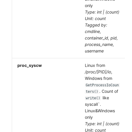
only
Type: int | (count)
Unit: count
Tagged by:
cmdline,
container_id, pid,
process_name,
username
proc_syscw
Linux from
/proc/[PID]/io
,
Windows from
GetProcessIoCoun
. Count of
ters()
like
write()
syscall`.
Linux&Windows
only
Type: int | (count)
Unit: count