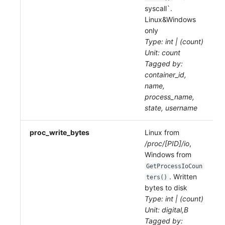
syscall`.
Linux&Windows
only
Type: int | (count)
Unit: count
Tagged by:
container_id,
name,
process_name,
state, username
proc_write_bytes
Linux from
/proc/[PID]/io
,
Windows from
GetProcessIoCoun
. Written
ters()
bytes to disk
Type: int | (count)
Unit: digital,B
Tagged by: