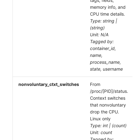
tags, fields,
memory info, and
CPU time details.
Type: string |
(string)
Unit: N/A
Tagged by:
container_id,
name,
process_name,
state, username
nonvoluntary_ctxt_switches
From
/proc/[PID]/status.
Context switches
that nonvoluntary
drop the CPU.
Linux only
Type: int | (count)
Unit: count
Tagged by: