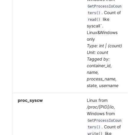
GetProcessIoCoun
. Count of
ters()
like
read()
syscall`.
Linux&Windows
only
Type: int | (count)
Unit: count
Tagged by:
container_id,
name,
process_name,
state, username
proc_syscw
Linux from
/proc/[PID]/io
,
Windows from
GetProcessIoCoun
. Count of
ters()
like
write()