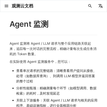
观测云文档
中文
English
Agent 监测
2025 年
概念先解
注册免费版
安装并使用 DataKit
更新日志
DQL 查询入口
管理 Pipelines
仪表板
创建/编辑笔记
所有事件
创建错误投递规则
创建 Issue
故障列表
主机
新建实体对象
指标采集
日志采集
数据采集
Web
拨测任务
新建检测规则
数据采集
监控器
账号设置
新建 Agent 监测应用
查看器
Obsy Copilot
Agent 管理
OWL CLI
公共请求参数
Func 托管版
数据存储策略
费用结算方式
名词解释
发布历史
公共请求参数
关于内置角色的说明
观测云商业版订阅协议
从官网注册商业版
在 Linux 上安装
2025
主机安装
服务管理
主配置
HTTP API
DBSCAN
PromQL 快速上手
快速开始
列表管理
图表类型
变量查询
快速搭建
绑定内置视图
等级定义
等级定义
类型
总览
数据上报
日志列表
日志索引
关联 Web 应用访问
性能指标
手动安装
更新日志
更新日志
更新日志
更新日志
更新日志
更新日志
更新日志
更新日志
快速开始
快速开始
Session（会话）
Web
会话热图
SourceMap 配置
数据拦截与修改
API 拨测
官方检测库
语法
官方模板库
应用智能检测
新建 SLO
新建告警策略
钉钉机器人
关键指标
邀请成员
权限清单
Open API
新建转发规则
模版库
创建扫描规则
SAML
Status Page
搜索
保存快照
可观测分析
Agent 创建
手动安装
快速开始
仪表板
未恢复事件列出
频道
故障列表
错误中心
基础设施
实体列表
聚类查询
获取指标集相关信息
应用
拨测任务
监控器
应用
字段管理
列出
DQL 数据异步查询
列出
获取账单计费项消费累计
获取时序趋势图
AWS
一般图表数据返回
基础
计费产生逻辑
费用中心账号结算
注册与版本
2025 年
部署必读
如何开始
部署配置手册
计量数据结构与使用
列出
列出
列出
列出
新建
初始化并获取
列出
获取
列出
有效的等级列表
模版-列出
DQL数据查询
添加映射配置
标识ID导入
apm 服务列出
在线 Datakit 列表
2024 年
客户价值
注册商业版
快速创建仪表板
DataKit 安装
DQL 函数
Pipeline 手册
可视化图表
Chart Block 配置说明
未恢复事件
错误列表
管理 Issue
故障详情
容器
实体列表
指标分析
浏览器日志采集
服务
小程序
概览
管理检测规则
查看器
智能监控
偏好设置
新建 LLM 监测应用
快照
套餐与积分
我的任务
OWL MCP Server
公共响应结构
云账号管理
商业版
常见问题
登录方式
私有化版本说明
公共响应结构
未恢复事件查询
观测云专属版订阅协议
从云厂商注册商业版
在 Windows 上安装
2021~2024
容器安装
状态查看
采集器配置
文档撰写
本地 Func 如何上报自定义高级函数
基础和原理
页面管理
图表配置
对象映射
列表管理
Issue 发现
等级映射
分析看板
拓扑
日志详情
原生直写索引
配置应用性能监测采样
服务拓扑
自动注入
应用接入
应用接入
快速开始
迁移指南
快速开始
快速开始
快速开始
快速开始
应用接入
应用接入
View（页面）
移动端
漏斗分析
脚本上传 sourcemap
页面性能
网络路径拨测
自定义创建
内置函数
检测规则
云账单智能监控
管理 SLO
管理告警策略
企业微信机器人
功能菜单
常见问题
管理转发规则
管理扫描规则
OIDC
工单管理
筛选
分享快照
数据检索
Agent 容器安装
自动安装
工具清单
仪表板轮播
获取事件内容
Issue
值班
错误中心规则
资源目录
拓扑图
索引
聚合生成指标
SourceMap
自建节点管理
SLO
全局标签
新建
DQL 数据查询(旧版)
执行外部函数
获取账单信息
生成认证 code
阿里云
拓扑图数据返回
云同步脚本集
计费价格明细
阿里云账号结算
结算与账单
2024 年
如何申请 License
升级商业版
运维FAQ
获取
创建
添加成员
创建
获取
修改
修改ISSUE
创建
模版-获取模版详情
修改映射配置
service map
Agent 监测将 Agent / LLM 请求与整个应用链路关联起
来，追踪每一次对话的完整流程，精确计量每次生成任务消
2023 年
版本区分
开始使用监控器
DataKit 使用
高级函数
视图变量
变更事件
错误规则详情
分析看板
故障分析看板
进程
实体详情
指标管理
小程序日志采集
分析看板
Android
查看器
信号
概览
SLO
其他设置
自动化
故障排查
接口签名认证
外部数据源
企业版
账户概览
产品部署
签名认证
拓扑图图表接口
观测云免费版订阅协议
在 macOS 上安装
批量安装
更新
选举配置
Platypus 语法
图表查询
页面管理
通知策略
故障自动分析
网络流
外部索引
应用性能监测关联日志
服务详情
查看器
前端框架插件接入
远程配置与强制采样
应用接入
快速开始
应用接入
应用接入
应用接入
应用接入
配置说明
配置说明
Resource（资源）
Webpack 上传 sourcemap
内容安全策略
多步拨测
自定义模板库
主机智能检测
SLO 详情
告警聚合通知模板
飞书机器人
日志延迟可见
FAQ
角色映射
时间控件
资源生成
Agent 服务运维
快速开始
笔记
手动恢复事件
日程
配置管理
数据转发
智能巡检
成员管理
分享
DQL 数据查询
获取账户余额
华为云
亚马逊云账号结算
2023 年
基础设施部署
SSO 管理
使用FAQ
新增
获取
修改
获取
修改
列出
修改
模版-导入自定义系统模版
映射配置列出
耗的 Token 数量。
在实际使用 Agent 监测服务中，您可以：
2022 年
常见问题
开启 APM 链路追踪
DataKit 配置
DQL VS 其它查询语言
报告
智能监控事件
常见问题
日程
值班
数据库
实体类型管理
生成指标
日志查看器
链路
iOS/tvOS/macOS
自建节点管理
执行日志
静默管理
空间设置
任务接入
使用限制
脚本市场
常见问题
支持中心
开始使用
前台账号
单位说明
观测云 SaaS 服务等级协议
在 Kubernetes 上安装
离线安装
DQL 查询
代理配置
内置函数
图表 JSON
故障聚合规则
设备
SSR 框架下接入
基于 Uniapp 开发框架的小程序接入
配置说明
应用接入
配置说明
配置说明
配置说明
配置说明
高级场景
高级场景
Action（操作）
Vite 上传 sourcemap
浏览器拨测
监控器列表
Kubernetes 智能检测
Webhook 自定义
常见问题
维度分析
知识服务
Agent 正向代理配置
工具清单
新版笔记
创建事件
配置管理
数据访问
静默配置
角色管理
删除
同组织 Trace 查询
作废认证 code
腾讯云
华为云账号结算
2022 年
开始安装
管理后台手册
升级观测云
修改
修改
更换空间拥有者
轮换工作空间 Token
列出
批量删除
管理工作空间
模版-删除自定义模版
删除映射配置
查看单次请求的完整链路：清晰查看用户提问从接收、
2021 年
DataKit 开发手册
笔记
事件详情
配置管理
配置管理
网络
全景拓扑图
常见问题
BPF 网络日志
错误追踪
HarmonyOS
常见问题
Arbiter
告警策略
MFA 管理
用量统计
请求示例
账单管理
运维手册
管理后台账号
飞书 SSO（OIDC）配置说明
法律声明
以 Kubernetes helm 方式安装
其它命令
DataKit Operator
附加功能
图表链接
Webhook配置
网络路径
Electron 应用接入
应用数据采集
高级场景
配置说明
高级场景
高级场景
高级场景
高级场景
应用数据采集
故障排查
Long Task（长任务）
恢复监控器
日志智能检测
简单 HTTP 请求
显示列
技能
命令参考
查看器
告警策略
API Key 管理
取消快照/图表分享
Azure
激活产品
容量规划
启用/禁用
启用/禁用
修改
删除
删除
模版-批量删除自定义模版
开关状态设置
处理（如数据库查询）、到调用 LLM 模型并返回答案
的整个过程
2020 年
查看器
常见问题
常见问题
资源目录
错误追踪
Profiling
React Native
通知对象管理
属性声明
Agent 版本历史
OpenAPI SDK
账户管理
扩展使用
工作空间成员
SourceMap 分片上传
数据安全保密协议
Docker 安装
故障排查
其它配置方式
性能基准和优化
事件关联
应用数据采集
应用数据采集
高级场景
应用数据采集
应用数据采集
应用数据采集
应用数据采集
故障排查
Error（错误）
运算符
用户访问智能检测
短信
MCP 服务
内置视图
通知对象管理
黑名单
DataWay
删除
删除
批量设置故障 AI 自动分析配置
批量删除
获取开关状态信息
自定义用户访
分析性能瓶颈：精确测量每个环节（如模型调用、数据
检索）的耗时，及时发现延迟
2019 年
内置视图
常见问题
索引
Flutter
常见问题
字段管理
Obscli
公共错误定义
工作空间管理
工作空间
部署版跨站点授权
数据安全协议
Datakit Operator
虚拟互联网接入
WebSocket 长连接采集
故障排查
应用数据采集
故障排查
故障排查
故障排查
故障排查
真值表
语音电话
消息渠道
服务管理
Pipelines
部署方案
修改品牌标识
删除
关联上下游服务：关联 Agent / LLM 请求与相关的应用
常见问题
跨工作空间索引查询
UniApp
全局标签
场景
常见问题
工作空间 API Key
同组织跨工作空间 Trace 查询
观测云费用中心用户充值协议
性能展示
自定义 View
故障排查
事件等级
Slack
Agent 协作（A2A）
服务性能
数据访问
使用量限制查询
程序、基础设施指标，进行全面根因分析