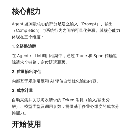
常见问题
C++
环境变量
事件
工作空间内置 API Key
观测云费用中心服务协议
自定义事件通知模板
Teams
敏感数据脱敏
使用量限制更新
自定义用户访
核心能力
Unity
成员管理
异常追踪
角色管理
观测云移动应用隐私政策
如何配置用户访问监测采样
监控器内部原理
Telegram Bot
工作空间
上传空间图片相关资源
Agent 监测最核心的部分是建立输入（Prompt）、输出
（Completion）与系统行为之间的可量化关联。其核心能力
查看器
角色管理
故障中心
Issue
观测云移动 SDK 隐私政策
Hook Resource
工作空间自定义配置
获取图片相关资源
体现在三个维度：
1. 全链路追踪
分析看板
API Keys 管理
错误中心
分组管理
数据处理协议（DPA）
Action
属性声明
自定义工作空间绑定信息
在 Agent / LLM 调用框架中，通过 Trace 和 Span 精确追
会话重放
Client Token 管理
基础设施
Issue 等级
观测云账号注销须知
FAQ
跨空间授权
修改品牌标识
踪请求全链路，定位延迟瓶颈。
2. 质量输出评估
用户洞察
黑名单
统一目录
模板管理
观测云费用中心账号注销须知
跨站点授权
工作空间-查询索引信息列表
内部基于规则引擎和 AI 评估自动优化输出内容。
数据访问
数据转发
日志
数据查询
观测云 Obsy AI 智能服务使用协议
账号管理
工作空间-索引模板配置
3. 成本计量
自建追踪
数据访问
指标
登录映射规则
自动采集并关联每次请求的 Token 消耗（输入/输出分
解）、模型类型及调用参数，提供基于多业务维度的成本分
SourceMap
正则表达式
用户访问监测
场景-仪表板
摊能力。
开始使用
自定义环境变量
审计事件
可用性监测
链路追踪