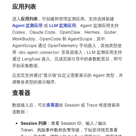
其他
分享管理
监控
DataKit清单
应用列表
跨工作空间授权
LLM监测
进入
应用列表
，可创建和管理监测应用。支持选择新建
Agent 监测应用
或
LLM 监测应用
。Agent 监测应用支持
字段展示权限
管理
Codex、Claude Code、OpenClaw、Hermes、Qoder、
WorkBuddy、OpenCode 和 AgentScope，其中
敏感数据扫描
快照管理
AgentScope 通过 OpenTelemetry 手动接入，其他类型使
用
安装器接入；LLM 监测应用支持
obs-agent-connector
实验室
DQL 数据查询
通过 Langfuse 接入。完成页面引导中的参数配置后，即可
开始采集数据。
SSO 管理
Func 函数
总览页支持通过“显示项”自定义需要展示的 Agent 类型，并
支持中心
账单分析
调整各类型的展示顺序。
查看器
免登录 Token
数据接入后，可在
查看器
按 Session 或 Trace 维度搜索筛
图表图片
选数据：
Session 列表
：查看 Session ID、输入 / 输出
Token、风险事件数和告警等级，下钻至详情页查看