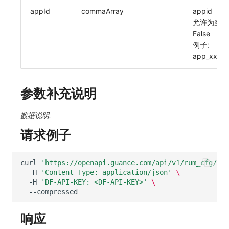
appId
commaArray
appid
常见问题
macOS
环境变量
上传单个文件内容
敏感数据脱敏
工作空间内置 API Key
观测云费用中心服务协议
自定义 View
自定义事件通知模板
Teams
等级 列出
回复 修改
统一目录实体类型详情
启用/禁用 索引配置
获取非日志文本数据 Tags 信息
官方节点列出
删除
功能菜单获取 v2
使用量限制更新
允许为空:
False
Windows
成员管理
工作空间
角色管理
观测云移动应用隐私政策
Resource Hook
监控器内部原理
Telegram Bot
自定义等级 添加
故障操作记录 查询
统一目录实体类型创建
删除索引
启用/禁用
功能菜单设置 v2
上传空间图片相关资源
例子:
app_xxx
C++
角色管理
工作空间自定义配置
Issue
观测云移动 SDK 隐私政策
WebSocket 长连接采集
自定义等级 修改
附件上传
统一目录实体类型修改
上传空间图片
获取图片相关资源
Unity
API Keys 管理
属性声明
分组管理
数据处理协议（DPA）
FAQ
自定义等级 删除
附件删除
统一目录实体类型删除
设置空间自定义信息
自定义工作空间绑定信息
参数补充说明
查看器
Client Token 管理
跨空间授权
Issue 等级
观测云账号注销须知
更新日志
默认配置状态 获取
附件下载
获取角色敏感数据脱敏字段
修改品牌标识
数据说明.
分析看板
黑名单
跨站点授权
模板管理
观测云费用中心账号注销须知
默认配置状态修改
敏感数据脱敏测试
工作空间-查询索引信息列表
请求例子
会话重放
数据转发
账号管理
数据查询
观测云 Obsy AI 智能服务使用协议
附件上传
站点列出
工作空间-索引模板配置
curl
'https://openapi.guance.com/api/v1/rum_cfg/qui
用户洞察
数据访问
登录映射规则
附件删除
可查看空间列表
-H
'Content-Type: application/json'
\
-H
'DF-API-KEY: <DF-API-KEY>'
\
数据访问
正则表达式
场景-仪表板
附件下载
修改空间的数据保留时长
自建追踪
审计事件
链路追踪
获取当前租户信息
响应