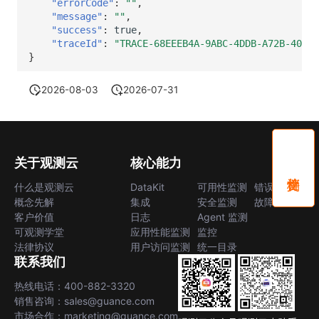
"errorCode"
:
""
,
"message"
:
""
,
"success"
:
true
,
"traceId"
:
"TRACE-68EEEB4A-9ABC-4DDB-A72B-40F07
}
2026-08-03
2026-07-31
关于观测云
核心能力
什么是观测云
DataKit
可用性监测
错误中心
概念先解
集成
安全监测
故障中心
客户价值
日志
Agent 监测
可观测学堂
应用性能监测
监控
法律协议
用户访问监测
统一目录
联系我们
热线电话：400-882-3320
销售咨询：sales@guance.com
市场合作：marketing@guance.com