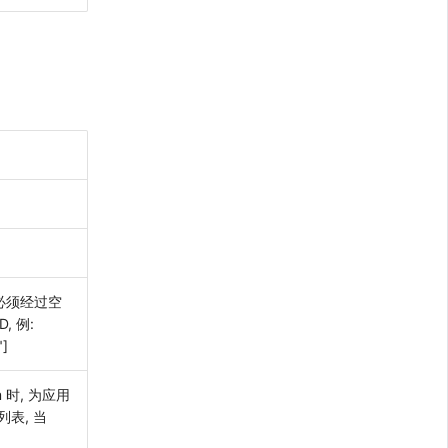
间(必须经过空
, 例:
"]
um 时, 为应用
 列表, 当