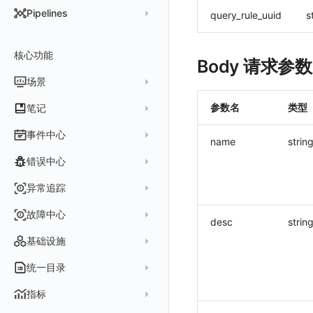
DataKit 开发手册
批量安装
状态查看
主配置
Kubernetes
DQL 查询入口
Pipelines
query_rule_uuid
s
在 AWS 云市场开通
Docker 安装
离线安装
更新
采集器配置
HTTP API
Helm
DQL 函数
管理 Pipelines
在华为云云商店购买
Datakit Operator
DQL 查询
选举配置
文档撰写
Docker
核心功能
高级函数
Pipeline 手册
Body 请求参数
在微软云云商店购买
其它命令
代理配置
AWS ECS Fargate
DQL VS 其它查询语言
DBSCAN
场景
快速开始
故障排查
DataKit Operator
AWS EKS
PromQL 快速上手
本地 Func 如何上报自定义高级函数
基础和原理
仪表板
参数名
类型
笔记
虚拟互联网接入
其它配置方式
GCP GKE Autopilot
无数据排查
更新日志
Platypus 语法
各数据类别数据处理
可视化图表
列表管理
创建/编辑笔记
事件中心
性能展示
Bug Report 分析
阿里云接入
Asyncprofile
配置综述
name
strin
内置函数
Grok 模式
视图变量
页面管理
图表类型
Chart Block 配置说明
所有事件
错误中心
Datakit Metrics
华为云接入
DDTrace
DCA
附加功能
报告
图表配置
变量查询
历史版本
时序图
未恢复事件
AWS 接入
Flameshot
Git
创建错误投递规则
异常追踪
性能基准和优化
Reference Table
笔记
图表查询
对象映射
柱状图
变更事件
logfwd
配置中心支持
错误列表
创建 Issue
故障中心
Offload
查看器
图表 JSON
饼图
简单查询
desc
strin
智能监控事件
logging
错误规则详情
管理 Issue
故障列表
内置视图
图表链接
快速搭建
概览图
表达式查询
基础设施
事件详情
pyspy
常见问题
分析看板
故障详情
常见问题
事件关联
列表管理
绑定内置视图
排行榜
DQL 查询
默认链接
主机
统一目录
常见问题
日程
故障分析看板
页面管理
表格图
PromQL 查询
自定义链接
容器
新建实体对象
指标
配置管理
值班
中国地图
数据源查询
场景示例
进程
类型
实体列表