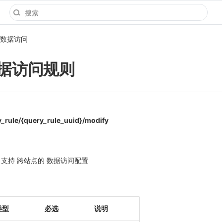
数据访问
据访问规则
y_rule/{query_rule_uuid}/modify
2 支持 跨站点的 数据访问配置
类型
必选
说明