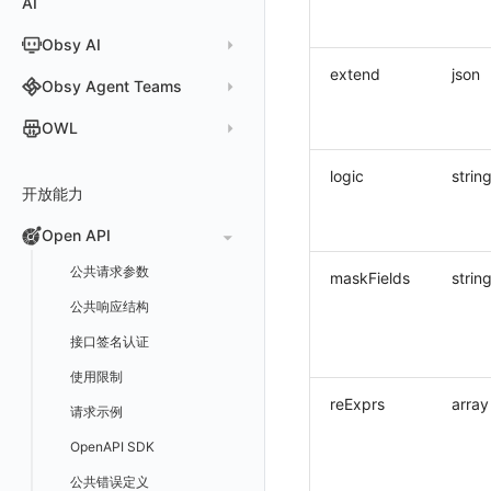
AI
分析看板
新建 LLM 监测应用
快照
搜索
日志易
常见问题
运算符
日志智能检测
管理告警策略
钉钉机器人
区间检测 V2
属性声明
功能菜单
监控器总览
Unity
WebSocket 长连接采集
故障排查
故障排查
应用数据采集
高级场景
配置说明
配置说明
快速开始
快速开始
添加自定义 Action
自定义添加 Error
WebView 监测
Log 配置
数据采集自定义规则
Log 配置
数据采集脱敏
RUM 配置
自定义标签使用
SDK 初始化
Obsy AI
筛选
保存快照
火山引擎 TLS
真值表
用户访问智能检测
告警聚合通知模板
企业微信机器人
离群检测
字段管理
日志延迟可见
文本
查看器
FAQ
故障排查
应用数据采集
高级场景
高级场景
应用接入
应用接入
快速开始
上报自定义 Error
Trace 配置
数据采集脱敏
Trace 配置
Log 配置
数据采集自定义规则
RUM 配置
自定义标签使用
SDK 初始化
SDK 初始化
动态配置与动态更新地址
动态配置与动态更新地址
extend
json
时间控件
分享快照
Obsy Copilot
Obsy Agent Teams
事件等级
飞书机器人
日志检测
全局标签
视频
分析看板
更新日志
故障排查
应用数据采集
应用数据采集
配置说明
配置说明
应用接入
Session（会话）
符号文件上传
WebView 数据监测
Trace 配置
数据采集脱敏
Log 配置
数据采集自定义规则
RUM 配置
RUM 配置
自定义标签使用
小程序 JS SDK 远程配置
URLSession 自定义 Network 采集
维度分析
套餐与积分
可观测分析
Agent 管理
自定义事件通知模板
Webhook 自定义
进程异常检测
OWL
环境变量
图片
会话重放
故障排查
故障排查
框架接入
高级场景
配置说明
View（页面）
隐私与权限说明
Trace 配置
数据采集脱敏
Log 配置
Log 配置
数据采集自定义规则
SDK 初始化
SDK 初始化
动态配置与动态更新地址
动态配置与动态更新地址
自定义标签与 BridgeContext
显示列
数据检索
我的任务
监控器内部原理
简单 HTTP 请求
Agent 创建
基础设施存活检测 V2
Webhook 自定义 Body 模板
成员管理
OWL CLI
命令面板
用户洞察
高级场景
应用数据采集
高级场景
Resource（资源）
Web
Content Provider 设置
符号文件上传
符号文件上传
WebView 数据监测
Trace 配置
数据采集脱敏
Trace 配置
RUM 配置
桌面 UI 框架
RUM 配置
自定义标签
SDK 初始化
logic
strin
资源生成
开放能力
自动化
短信
Agent 容器安装
应用性能指标检测
角色管理
OWL MCP Server
邀请成员
手动安装
IFrame
数据访问
应用数据采集
故障排查
故障排查
Action（操作）
移动端
会话热图
手动兼容接入
WebView 数据监测
WebView 数据监测
Log 配置
WebView2
隐私与数据脱敏
Log 配置
自定义采集规则
RUM 配置
自定义标签使用
如何接入会话重放
Widget Extension 数据采集
原生与 Flutter 混合开发
知识服务
任务接入
语音电话
Agent 服务运维
用户访问指标检测
Open API
API Keys 管理
故障排查
权限清单
自动安装
快速开始
仪表板列表
自建追踪
故障排查
Long Task（长任务）
漏斗分析
WebView 数据监测
Trace 配置
Electron
自定义标签
Trace 配置
Log 配置
数据采集脱敏
如何接入 canvas 录制
Android 会话重放
Publish Package 相关配置
原生与 React Native 混合开发
用量统计
Slack
Agent 正向代理配置
组合检测
Client Token 管理
更新日志
Open API
快速开始
工具清单
SourceMap
公共请求参数
Error（错误）
tvOS 数据采集
自定义采集规则
Trace 配置
原生与 Unity 混合开发
故障排除
iOS 会话重放
Android Resource 手动配置
maskFields
strin
Agent 版本历史
Teams
技能
可用性数据检测
黑名单
常见问题
工具清单
自定义环境变量
公共响应结构
SourceMap 配置
Flutter 会话重放
Obscli
Telegram Bot
MCP 服务
网络数据检测
数据转发
命令参考
其他
接口签名认证
脚本上传 sourcemap
React Native 会话重放
消息渠道
外部事件检测
数据访问
新建转发规则
使用限制
数据拦截与修改
Webpack 上传 sourcemap
Agent 协作（A2A）
基础设施变更检测
reExprs
array
正则表达式
管理转发规则
数据转发至 AWS S3
请求示例
Vite 上传 sourcemap
页面性能
可编程检测
审计事件
FAQ
模版库
数据转发至华为云 OBS
OpenAPI SDK
内容安全策略
分享管理
数据转发至阿里云 OSS
公共错误定义