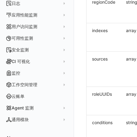
指标采集
regionCode
strin
日志
等级定义
配置管理
世界地图
数据库
分析看板
Containers
实体详情
指标分析
日志采集
Issue 发现
应用性能监测
常见问题
等级定义
散点图
网络
Kubernetes
实体类型管理
指标管理
浏览器日志采集
通知策略
数据采集
等级映射
用户访问监测
气泡图
资源目录
总览
Pods
全景拓扑图
indexes
array
生成指标
小程序日志采集
服务
关联 Web 应用访问
故障自动分析
直方图
Web
常见问题
拓扑
数据上报
Services
可用性监测
常见问题
日志查看器
分析看板
配置应用性能监测采样
性能指标
故障聚合规则
矩形树图
小程序
Web 应用接入
网络流
Deployments
拨测任务
安全监测
BPF 网络日志
日志列表
链路
应用性能监测关联日志
服务拓扑
Webhook配置
蜂窝图
Android
前端框架插件接入
更新日志
设备
Nodes
概览
API 拨测
sources
array
新建检测规则
CI 可视化
错误追踪
日志详情
错误追踪
服务详情
手动安装
Java 日志关联链路数据
热力图
iOS/tvOS/macOS
SSR 框架下接入
应用接入
更新日志
网络路径
Replica Sets
查看器
网络路径拨测
HTTP
管理检测规则
官方检测库
数据采集
索引
监控
Profiling
自动注入
在主机上部署
Python 日志关联链路数据
拓扑图
HarmonyOS
Electron 应用接入
远程配置与强制采样
快速开始
更新日志
Jobs
自建节点管理
多步拨测
ICMP
信号
自定义创建
查看器
跨工作空间索引查询
日志索引
监控器
查看器
在 Kubernetes 上部署
在主机上部署
工作空间管理
SLO
React Native
采集数据说明
应用接入
迁移指南
更新日志
基于 Uniapp 开发框架的小程序接入
Cron Jobs
常见问题
浏览器拨测
TCP
执行日志
概览
常见问题
原生直写索引
智能监控
官方模板库
列表
在 Kubernetes 上部署
roleUUIDs
array
账号设置
仪表盘
Flutter
采样配置
应用数据采集
配置说明
快速开始
快速开始
更新日志
云账单
Daemonset
WEBSOCKET
Arbiter
外部索引
SLO
检测规则
应用智能检测
详情页
安装 Datakit Operator
偏好设置
漏斗图
UniApp
用户操作 Action
高级场景
应用接入
应用接入
快速开始
更新日志
SDK 初始化
自定义用户访问监测 SDK 采集数据内容
Statefulset
SSL
Agent 监测
语法
SLS Logstore
静默管理
自定义模板库
云账单智能监控
新建 SLO
阈值检测
安装 Helm
其他设置
桑基图
macOS
自定义数据与事件
应用数据采集
配置说明
配置说明
应用接入
快速开始
更新日志
自定义用户标识
RUM 配置
自定义标签
Persistent Volumes
应用列表
内置函数
通用模块
Elasticsearch
告警策略
监控器列表
主机智能检测
管理 SLO
突变检测
conditions
strin
空间设置
数据列表
Windows
自定义 View
故障排查
高级场景
高级场景
配置说明
应用接入
快速开始
快速开始
用户标识
Log 配置
自定义采集规则
SDK 初始化
SDK 初始化
自定义添加额外的数据TAG
PVC
查看器
新建 Agent 监测应用
查看器
OpenSearch
通知对象管理
恢复监控器
Kubernetes 智能检测
SLO 详情
新建告警策略
区间检测
MFA 管理
关键指标
告警统计图
C++
Resource Hook
应用数据采集
应用数据采集
高级场景
配置说明
应用接入
应用接入
更新日志
全局 Context
自定义添加 Action
Trace 配置
数据采集脱敏
RUM 配置
自定义标签使用
RUM 配置
SDK 初始化
自定义标签与全局上下文