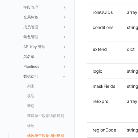
智能巡检
字段管理
自定义等级 添加
故障操作记录 查询
创建默认类型索引
修改
新建
获取日志 Schema 信息
修改
删除 RUM 配置
分片上传初始化
修改
获取
列出
创建
快速列出 LLM 配置
删除自动发现配置
统一目录实体字段值数量统计
roleUUIDs
array
静默配置
全局标签
自定义等级 修改
附件上传
统一目录实体类型列表
修改默认类型索引配置
删除
新建单个数据访问规则
获取日志索引列表
禁用/启用
上传单个分片
禁用/启用
删除
获取
获取
列出
列出 LLM 配置
列出
告警策略
成员管理
自定义等级 删除
附件删除
统一目录实体类型详情
绑定索引
创建数据查询任务
修改
删除
列出已上传的分片列表
创建多步拨测任务
新建
新建
列出
获取
列出
获取 LLM 配置
获取
列出
获取日志索引 Tags 信息
conditions
strin
通知对象管理
角色管理
默认配置状态 获取
附件下载
统一目录实体类型创建
绑定索引配置修改
获取数据查询任务结果
修改单个数据访问规则
列出文件树
修改多步拨测任务
导出
修改
创建
创建
alert-policy
添加 LLM 配置
新增
获取
workspace-member
获取非日志文本数据 Schema 信息
API Key 管理
默认配置状态修改
统一目录实体类型修改
启用/禁用 索引配置
启用/禁用
合并分片生成文件
列出
导入
删除
修改
修改
自定义通知日期
列出
修改 LLM 配置
修改
新建
角色权限
列出
列出
成员列出
获取非日志文本数据 Tags 信息
extend
dict
黑名单
附件上传
统一目录实体类型删除
删除索引
删除
取消一个分片上传事件
获取
修改
批量删除
禁用
禁用
创建
删除 LLM 配置
删除
修改
团队管理
获取
列出
列出
邀请成员
列出权限信息
创建(该接口于 2025-12-30 日下架,推荐使用 v2版接口)
Pipelines
附件删除
上传单个文件内容
官方节点列出
替换导入
禁用/启用
启用
启用
获取
删除
SSO 管理
新建
获取
列出
创建 v2
创建
添加成员(部署版)
列出
logic
strin
数据访问
附件下载
删除
批量禁用/启用
删除
删除
修改
导出
修改
删除
获取
列出
获取
获取
删除成员
获取
sso(2026年05月31日下架)
maskFields
strin
启用/禁用
批量删除
删除
导入
删除
验证
新建
新建
列出
修改
删除
sso
获取 SSO 配置
批量开启关闭成员个人 API Key
修改(该接口于 2025-12-30 日下架,推荐使用 v2版接口)
批量删除
新建
修改
获取
获取
修改 v2
删除
修改成员
新建
映射规则
SSO 配置 列出
获取 SSO 配置
reExprs
array
删除
修改
新建
删除
修改
新建 SSO 配置
列出 SSO 配置
获取映射规则列表
自定义映射规则(部署版)
导入
删除
新建单个数据访问规则
更新 SSO 配置
新建 SSO 配置
新建映射规则
添加映射配置
导出
启用/禁用
修改
删除 SSO 配置
更新 SSO 配置
修改映射规则
修改映射配置
regionCode
strin
启用/禁用
导入
修改单个数据访问规则
删除 SSO 配置
删除映射规则
自定义映射规则列出
获取 SSO 映射列表