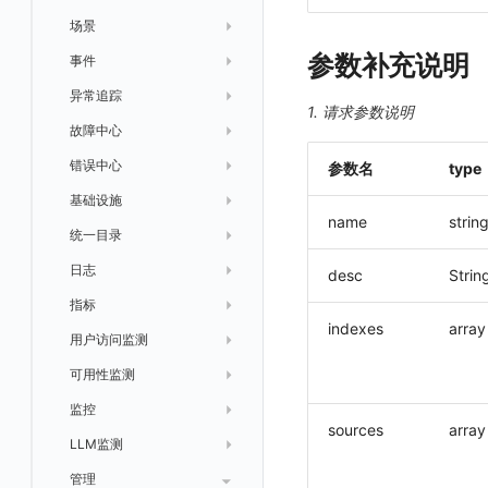
跨工作空间授权
数据转发至 Kafka 消息队列
场景
参数补充说明
字段展示权限
数据转发至火山引擎 TOS
事件
仪表板
敏感数据扫描
数据转发至谷歌云 GCS
异常追踪
仪表板轮播
未恢复事件列出
创建
1. 请求参数说明
实验室
创建扫描规则
故障中心
笔记
获取事件内容
频道
获取
列出
SSO 管理
管理扫描规则
自定义新建
错误中心
新版笔记
手动恢复事件
Issue
故障列表
删除
获取
列出
列出
参数名
type
支持中心
SAML
官方规则库
基础设施
查看器
创建事件
日程
值班
错误中心
修改
新建
获取
列出
新建
列出
获取故障 AI 自动分析配置
name
strin
OIDC
Status Page
配置示例
统一目录
内置视图
配置管理
配置管理
错误中心规则
基础设施
获取
修改
删除
获取
列出
修改
获取
列出
列出
列出
设置故障 AI 自动分析配置
角色映射
工单管理
阿里云 IDaaS
日志
服务管理
资源目录
实体列表
导出
删除
导出
创建
获取
列出
删除
新建
获取
通知策略
列出
获取
等级 列出
详情
列出
获取所有 label
desc
Strin
常见问题
Authing
指标
服务性能
拓扑图
聚类查询
导入
导入
修改
删除
获取
列出
订阅
修改
新建
Issue 发现
获取
新建
自定义等级 添加
更新
获取
修改主机 label
列出
统一目录实体列表
列出
indexes
array
Azure AD
用户访问监测
索引
获取指标集相关信息
扩展信息配置
创建
删除
导出
导出
获取
列出
回复 列出
修改
新建
修改
自定义等级 修改
操作记录列表
新建
创建
统一目录实体详情
获取查询任务结果
获取
新建自动发现配置
统一目录拓扑实体字段定义
IAM Identity Center
可用性监测
数据转发
聚合生成指标
应用
修改
新建
新建
新建
获取
回复 创建
删除
修改
删除
自定义等级 删除
评论列表
修改
修改
统一目录实体导出
发送查询任务
列出
指标和标签信息获取
新增
修改自动发现配置
统一目录拓扑字段筛选项
Okta
监控
数据访问
SourceMap
拨测任务
修改
修改
修改
导出
回复 修改
故障评论 查询
默认配置状态 获取
添加评论
禁用/启用
删除
统一目录实体创建
统一目录拓扑查询
获取索引信息
列出
列出
快速列出 RUM 配置
修改
获取自动发现配置
获取指标集列表，支持搜索功能
sources
array
Keycloak
LLM监测
自建节点管理
监控器
导入
删除
删除
回复 删除
故障评论 创建
默认配置状态修改
修改评论
删除
导出
统一目录实体修改
导出
获取
列出
新建
添加 RUM 配置
列出
创建
删除
自动发现配置列出
获取指标集 Schema 信息
管理
SLO
应用
导出
等级 列出
回复 修改
统一目录实体删除
导入
新建
获取
获取指标 Tags 信息
获取
修改 RUM 配置
删除
删除
列出
外部事件监控器事件接受
禁用/启用自动发现配置