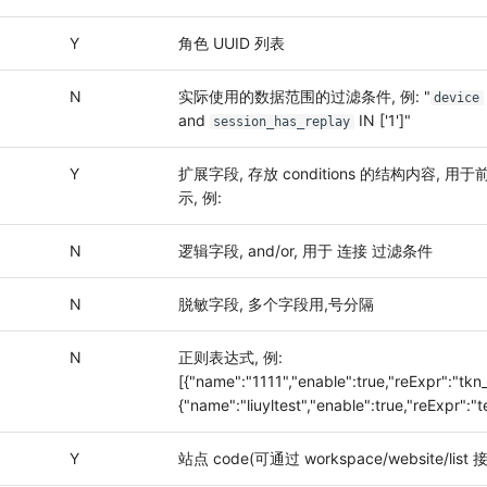
Y
角色 UUID 列表
g
N
实际使用的数据范围的过滤条件, 例: "
device
and
IN ['1']"
session_has_replay
Y
扩展字段, 存放 conditions 的结构内容, 用
示, 例:
g
N
逻辑字段, and/or, 用于 连接 过滤条件
g
N
脱敏字段, 多个字段用,号分隔
N
正则表达式, 例:
[{"name":"1111","enable":true,"reExpr":"tkn_
{"name":"liuyltest","enable":true,"reExpr":"t
g
Y
站点 code(可通过 workspace/website/list