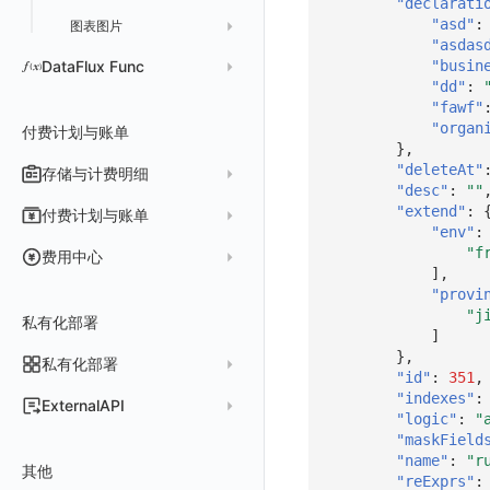
"declarati
"asd"
:
图表图片
取消快照/图表分享
同组织 Trace 查询
获取账单信息
上传空间图片
生成 token（旧接口，将于 2026-05-31 下架）
"asdas
获取账户余额
生成认证 code
获取时序趋势图
设置空间自定义信息
"busin
DataFlux Func
"dd"
:
作废 token（旧接口，将于 2026-05-31 下架）
获取角色敏感数据脱敏字段
Func 托管版
"fawf"
"organ
付费计划与账单
作废认证 code
敏感数据脱敏测试
云账号管理
},
站点列出
"deleteAt"
存储与计费明细
外部数据源
AWS
"desc"
:
""
可查看空间列表
脚本市场
阿里云
一般图表数据返回
数据存储策略
"extend"
:
付费计划与账单
"env"
:
修改空间的数据保留时长
华为云
拓扑图数据返回
基础
折线图
商业版
费用结算方式
"f
费用中心
获取当前租户信息
],
腾讯云
云同步脚本集
饼图
企业版
计费产生逻辑
常见问题
费用中心账号结算
名词解释
"provi
获取当前工作空间信息
Azure
表格图
如何开启
"j
常见问题
计费价格明细
私有化部署
阿里云账号结算
注册与版本
登录方式
]
获取同组织工作空间简化列表
脚本清单
},
亚马逊云账号结算
结算与账单
私有化部署
账户概览
轮换当前工作空间 Token
"id"
:
351
,
常见问题
阿里云
华为云账号结算
"indexes"
:
支持中心
发布历史
ExternalAPI
AWS
云监控（指标数据）
为云资源上报数据添加额外的 Tags
"logic"
:
"
账单管理
私有化版本说明
2025 年
"maskField
公共请求参数
华为云
注意事项
AWS 客户端的多种认证方式
"name"
:
"r
账户管理
其他
产品部署
2024 年
公共响应结构
"reExprs"
:
腾讯云
云监控（指标数据）
云监控（指标数据）