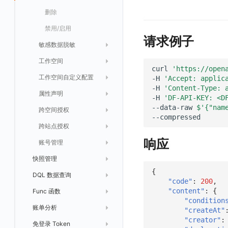
导出
删除
新建映射规则
开启/禁用映射规则
启用/禁用 SSO 配置
删除 SSO 自定义映射规则
禁用/启用
修改 SSO 映射规则
批量删除 SSO 自定义映射规则
请求例子
敏感数据脱敏
删除 SSO 映射规则
工作空间
列出
开启/禁用 SSO 映射规则
curl
'https://open
工作空间自定义配置
获取
新建
-H
'Accept: applic
-H
'Content-Type: 
属性声明
新建
修改
索引关键字段获取
-H
'DF-API-KEY: <D
--data-raw
$'{"nam
跨空间授权
修改
工作空间资源导出
索引关键字段修改
获取
跨站点授权
启用/禁用
索引加速字段配置修改
修改
列出
工作空间资源任务状态查询
响应
账号管理
删除
工作空间资源导入
获取
生成跨站点授权 meta
快照管理
工作空间资源任务取消
添加
导入跨站点授权 meta
默认配置状态修改
{
DQL 数据查询
列出
功能菜单获取
修改
"code"
:
200
,
"content"
:
{
Func 函数
新建
DQL 数据异步查询
功能菜单设置
删除
"condition
账单分析
分享
DQL 数据查询(旧版)
列出
功能菜单获取 v2
"createAt"
"creator"
:
免登录 Token
删除
DQL 数据查询
执行外部函数
获取账单计费项消费累计
功能菜单设置 v2