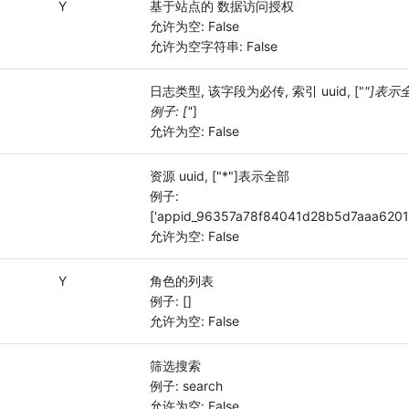
g
Y
基于站点的 数据访问授权
允许为空: False
允许为空字符串: False
日志类型, 该字段为必传, 索引 uuid, ["
"]表示
例子: ['
']
允许为空: False
资源 uuid, ["*"]表示全部
例子:
['appid_96357a78f84041d28b5d7aaa6201
允许为空: False
Y
角色的列表
例子: []
允许为空: False
g
筛选搜索
例子: search
允许为空: False