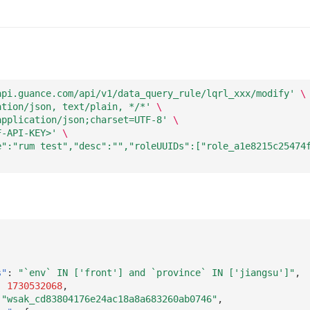
api.guance.com/api/v1/data_query_rule/lqrl_xxx/modify'
\
ation/json, text/plain, */*'
\
application/json;charset=UTF-8'
\
F-API-KEY>'
\
e":"rum test","desc":"","roleUUIDs":["role_a1e8215c25474
s"
:
"`env` IN ['front'] and `province` IN ['jiangsu']"
,
:
1730532068
,
"wsak_cd83804176e24ac18a8a683260ab0746"
,