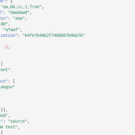
on"
:
{
"aa,bb,cc,1,True"
,
d"
:
"dawdawd"
,
ess"
:
"aaa"
,
"dd"
,
:
"afawf"
,
ization"
:
"64fe7b4062f74d0007b46676"
:
-1
,
,
{
[
ront"
nce"
:
[
iangsu"
[],
and"
,
s"
:
"source"
,
um test"
,
[