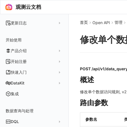
观测云文档
首页
管理
Open API
更新日志
2025 年
修改单个数
开始使用
2024 年
产品介绍
2023 年
2022 年
概念先解
开始注册
2021 年
POST /api/v1/data_quer
客户价值
注册免费版
快速入门
2020 年
概述
注册商业版
安装并使用 DataKit
DataKit
2019 年
版本区分
从官网注册商业版
快速创建仪表板
在 Linux 上安装
修改单个数据访问规则, v
更新日志
集成
常见问题
从云厂商注册商业版
开始使用监控器
在 Windows 上安装
路由参数
DataKit 安装
2025
在阿里云云市场开通
开启 APM 链路追踪
在 macOS 上安装
数据查询与处理
DataKit 使用
2021~2024
主机安装
在阿里云海外云市场开通
在 Kubernetes 上安装
参数名
DataKit 配置
容器安装
服务管理
DQL
在阿里云云市场开通专属版
以 Kubernetes helm 方式安装