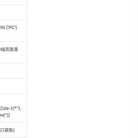
IN ['PC']
于前端页面显
[\da-z]*"},
est"}]
 接口获取)