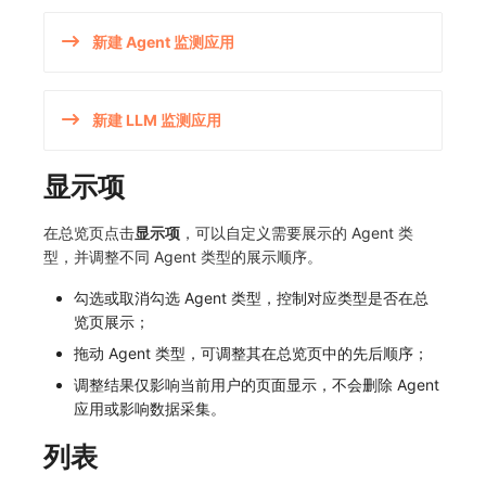
SourceMap
分享管理
监控
DataKit清单
新建 Agent 监测应用
自定义环境变量
跨工作空间授权
LLM监测
其他
字段展示权限
管理
新建 LLM 监测应用
敏感数据扫描
快照管理
显示项
实验室
DQL 数据查询
在总览页点击
显示项
，可以自定义需要展示的 Agent 类
SSO 管理
Func 函数
型，并调整不同 Agent 类型的展示顺序。
支持中心
账单分析
勾选或取消勾选 Agent 类型，控制对应类型是否在总
览页展示；
免登录 Token
拖动 Agent 类型，可调整其在总览页中的先后顺序；
调整结果仅影响当前用户的页面显示，不会删除 Agent
图表图片
应用或影响数据采集。
列表