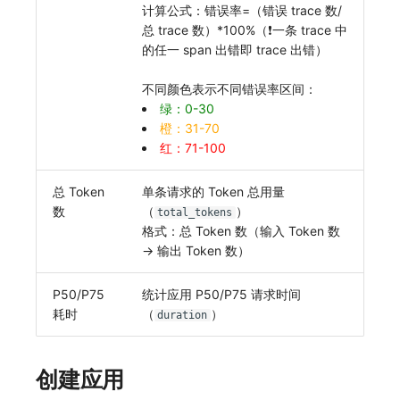
计算公式：错误率=（错误 trace 数/
常见问题
macOS
环境变量
事件
工作空间内置 API Key
观测云费用中心服务协议
自定义 View
自定义事件通知模板
Teams
敏感数据脱敏
使用量限制更新
总 trace 数）*100%（❗️一条 trace 中
的任一 span 出错即 trace 出错）
Windows
成员管理
异常追踪
角色管理
观测云移动应用隐私政策
Resource Hook
监控器内部原理
Telegram Bot
工作空间
上传空间图片相关资源
不同颜色表示不同错误率区间：
C++
角色管理
故障中心
Issue
观测云移动 SDK 隐私政策
WebSocket 长连接采集
工作空间自定义配置
获取图片相关资源
绿：0-30
橙：31-70
Unity
API Keys 管理
错误中心
分组管理
数据处理协议（DPA）
FAQ
属性声明
自定义工作空间绑定信息
红：71-100
查看器
Client Token 管理
基础设施
Issue 等级
观测云账号注销须知
更新日志
跨空间授权
修改品牌标识
总 Token
单条请求的 Token 总用量
数
（
）
total_tokens
分析看板
黑名单
统一目录
模板管理
观测云费用中心账号注销须知
跨站点授权
工作空间-查询索引信息列表
格式：总 Token 数（输入 Token 数
→ 输出 Token 数）
会话重放
数据转发
日志
数据查询
观测云 Obsy AI 智能服务使用协议
账号管理
工作空间-索引模板配置
P50/P75
统计应用 P50/P75 请求时间
用户洞察
数据访问
指标
登录映射规则
耗时
（
）
duration
数据访问
正则表达式
用户访问监测
场景-仪表板
自建追踪
审计事件
可用性监测
链路追踪
创建应用