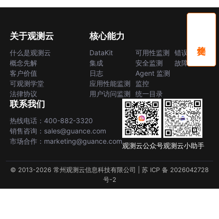
关于观测云
核心能力
什么是观测云
DataKit
可用性监测
错误中心
概念先解
集成
安全监测
故障中心
客户价值
日志
Agent 监测
可观测学堂
应用性能监测
监控
法律协议
用户访问监测
统一目录
联系我们
热线电话：400-882-3320
销售咨询：sales@guance.com
市场合作：marketing@guance.com
观测云公众号
观测云小助手
© 2013-2026 常州观测云信息科技有限公司 |
苏 ICP 备 2026042728
号-2