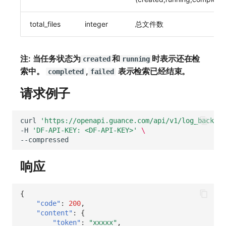
SourceMap
分享管理
DataKit清单
获取当前工作空间信息
total_files
integer
总文件数
自定义环境变量
跨工作空间授权
获取同组织工作空间简化列表
其他
字段展示权限
轮换当前工作空间 Token
注: 当任务状态为
和
时表示还在检
created
running
索中。
,
表示检索已经结束。
敏感数据扫描
completed
failed
请求例子
实验室
SSO 管理
curl
'https://openapi.guance.com/api/v1/log_backup_
-H
'DF-API-KEY: <DF-API-KEY>'
\
支持中心
响应
{
"code"
:
200
,
"content"
:
{
"token"
:
"xxxxx"
,