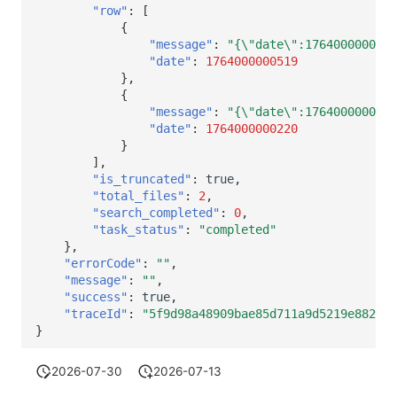
"row"
:
[
{
"message"
:
"{\"date\":1764000000519
"date"
:
1764000000519
},
{
"message"
:
"{\"date\":1764000000519
"date"
:
1764000000220
}
],
"is_truncated"
:
true
,
"total_files"
:
2
,
"search_completed"
:
0
,
"task_status"
:
"completed"
},
"errorCode"
:
""
,
"message"
:
""
,
"success"
:
true
,
"traceId"
:
"5f9d98a48909bae85d711a9d5219e882"
}
2026-07-30
2026-07-13