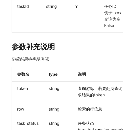
taskId
string
Y
任务ID
常见问题
macOS
环境变量
启用/禁用 索引配置
敏感数据脱敏
工作空间内置 API Key
观测云费用中心服务协议
自定义 View
自定义事件通知模板
Teams
等级 列出
回复 修改
统一目录实体类型详情
获取非日志文本数据 Tags 信息
上传单个文件内容
官方节点列出
删除
功能菜单获取 v2
使用量限制更新
例子: xxx
允许为空:
Windows
成员管理
删除索引
工作空间
角色管理
观测云移动应用隐私政策
Resource Hook
监控器内部原理
Telegram Bot
自定义等级 添加
故障操作记录 查询
统一目录实体类型创建
启用/禁用
功能菜单设置 v2
上传空间图片相关资源
False
C++
角色管理
工作空间自定义配置
Issue
观测云移动 SDK 隐私政策
WebSocket 长连接采集
自定义等级 修改
附件上传
统一目录实体类型修改
上传空间图片
获取图片相关资源
参数补充说明
Unity
API Keys 管理
属性声明
分组管理
数据处理协议（DPA）
FAQ
自定义等级 删除
附件删除
统一目录实体类型删除
设置空间自定义信息
自定义工作空间绑定信息
查看器
Client Token 管理
跨空间授权
Issue 等级
观测云账号注销须知
更新日志
默认配置状态 获取
附件下载
获取角色敏感数据脱敏字段
修改品牌标识
响应结果中字段说明.
分析看板
黑名单
跨站点授权
模板管理
观测云费用中心账号注销须知
默认配置状态修改
敏感数据脱敏测试
工作空间-查询索引信息列表
参数名
type
说明
会话重放
数据转发
账号管理
数据查询
观测云 Obsy AI 智能服务使用协议
附件上传
站点列出
工作空间-索引模板配置
token
string
查询游标，若要翻页查询，
求结果的token
用户洞察
数据访问
登录映射规则
附件删除
可查看空间列表
数据访问
正则表达式
场景-仪表板
附件下载
修改空间的数据保留时长
row
string
检索的行信息
自建追踪
审计事件
链路追踪
获取当前租户信息
task_status
string
任务状态
(created,running,completed