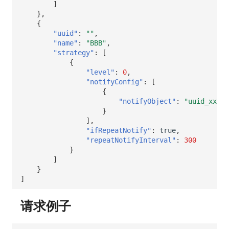
]
},
{
"uuid"
:
""
,
"name"
:
"BBB"
,
"strategy"
:
[
{
"level"
:
0
,
"notifyConfig"
:
[
{
"notifyObject"
:
"uuid_xxx"
}
],
"ifRepeatNotify"
:
true
,
"repeatNotifyInterval"
:
300
}
]
}
]
请求例子