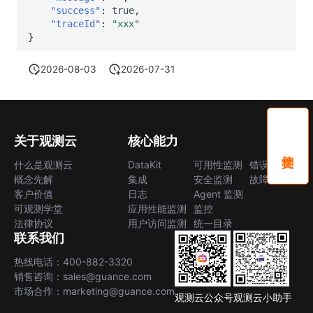
"success"
:
true
,
"traceId"
:
"xxx"
}
2026-08-03
2026-07-31
关于观测云
核心能力
什么是观测云
DataKit
可用性监测
错误中心
概念先解
集成
安全监测
故障中心
客户价值
日志
Agent 监测
可观测学堂
应用性能监测
监控
法律协议
用户访问监测
统一目录
联系我们
热线电话：400-882-3320
销售咨询：sales@guance.com
市场合作：marketing@guance.com
观测云公众号
观测云小助手