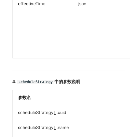
effectiveTime
json
4.
中的参数说明
scheduleStrategy
参数名
scheduleStrategy[].uuid
scheduleStrategy[].name