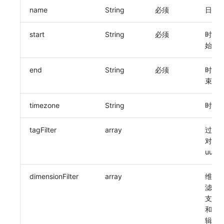
name
String
必须
日程
start
String
必须
时间段
始时
end
String
必须
时间段
束时
timezone
String
时区
tagFilter
array
过滤
对应
uuid
dimensionFilter
array
维度
滤，
支持
和通
辑