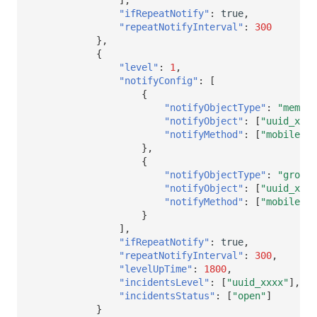
"ifRepeatNotify"
:
true
,
"repeatNotifyInterval"
:
300
},
{
"level"
:
1
,
"notifyConfig"
:
[
{
"notifyObjectType"
:
"member
"notifyObject"
:
[
"uuid_xxx1
"notifyMethod"
:
[
"mobile"
,
},
{
"notifyObjectType"
:
"group"
"notifyObject"
:
[
"uuid_xxx2
"notifyMethod"
:
[
"mobile"
,
}
],
"ifRepeatNotify"
:
true
,
"repeatNotifyInterval"
:
300
,
"levelUpTime"
:
1800
,
"incidentsLevel"
:
[
"uuid_xxxx"
],
"incidentsStatus"
:
[
"open"
]
}