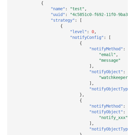
{
"name"
:
"test"
,
"uuid"
:
"4c5851c0-f692-11f0-9ba3-87
"strategy"
:
[
{
"level"
:
0
,
"notifyConfig"
:
[
{
"notifyMethod"
:
[
"email"
,
"message"
],
"notifyObject"
:
[
"watchkeeper"
],
"notifyObjectType"
:
},
{
"notifyMethod"
:
[],
"notifyObject"
:
[
"notify_xxx"
],
"notifyObjectType"
:
}