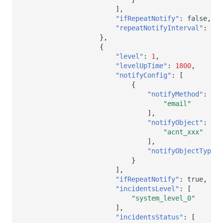
],
"ifRepeatNotify"
:
false
,
"repeatNotifyInterval"
:
nul
},
{
"level"
:
1
,
"levelUpTime"
:
1800
,
"notifyConfig"
:
[
{
"notifyMethod"
:
[
"email"
],
"notifyObject"
:
[
"acnt_xxx"
],
"notifyObjectType"
:
}
],
"ifRepeatNotify"
:
true
,
"incidentsLevel"
:
[
"system_level_0"
],
"incidentsStatus"
:
[