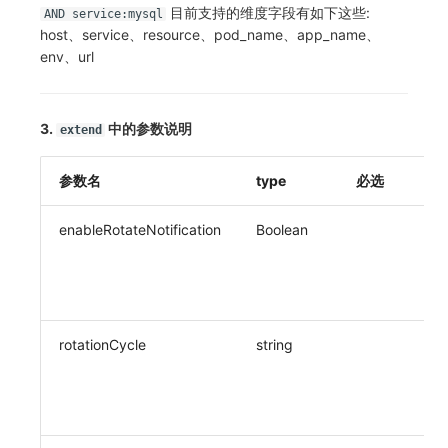
目前支持的维度字段有如下这些:
AND service:mysql
host、service、resource、pod_name、app_name、
env、url
3.
中的参数说明
extend
参数名
type
必选
enableRotateNotification
Boolean
rotationCycle
string