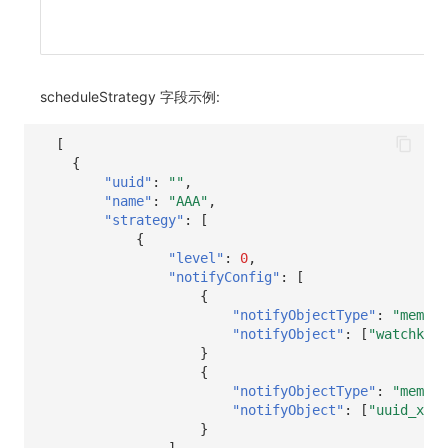
scheduleStrategy 字段示例:
[
{
"uuid"
:
""
,
"name"
:
"AAA"
,
"strategy"
:
[
{
"level"
:
0
,
"notifyConfig"
:
[
{
"notifyObjectType"
:
"member
"notifyObject"
:
[
"watchkeep
}
{
"notifyObjectType"
:
"member
"notifyObject"
:
[
"uuid_xxx1
}
],