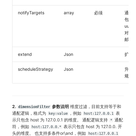
notifyTargets
array
必须
通知对
包含 
uuid
对象 u
邮箱
extend
Json
扩展
scheduleStrategy
Json
升级
规则
2.
参数说明
维度过滤，目前支持等于和
dimensionFilter
通配逻辑，格式为
，例如
表
key:value
host:127.0.0.1
示只包含 host 为 127.0.0.1 的维度。 通配逻辑支持
通配
*
符，例如
表示只包含 host 为 127.0.0. 开
host:127.0.0.*
头的维度。 也支持多条件or\and，例如
host:127.0.0.1