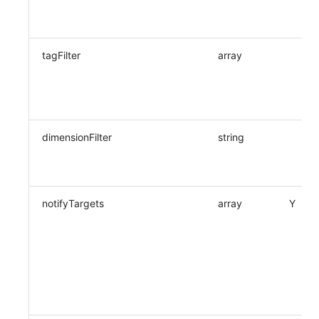
SourceMap
分享管理
DataKit清单
获取当前工作空间信息
自定义环境变量
跨工作空间授权
获取同组织工作空间简化列表
tagFilter
array
其他
字段展示权限
轮换当前工作空间 Token
敏感数据扫描
实验室
dimensionFilter
string
SSO 管理
支持中心
notifyTargets
array
Y