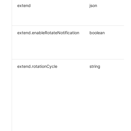
extend
json
extend.enableRotateNotification
boolean
extend.rotationCycle
string