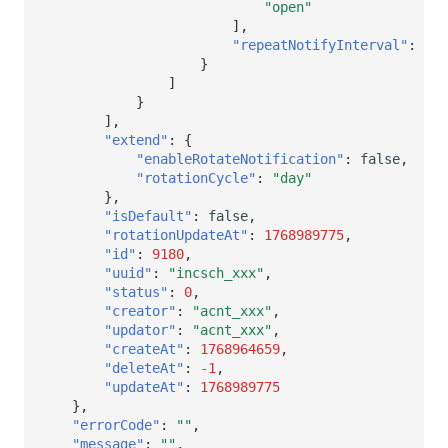
"open"
],
"repeatNotifyInterval"
:
300
}
]
}
],
"extend"
:
{
"enableRotateNotification"
:
false
,
"rotationCycle"
:
"day"
},
"isDefault"
:
false
,
"rotationUpdateAt"
:
1768989775
,
"id"
:
9180
,
"uuid"
:
"incsch_xxx"
,
"status"
:
0
,
"creator"
:
"acnt_xxx"
,
"updator"
:
"acnt_xxx"
,
"createAt"
:
1768964659
,
"deleteAt"
:
-1
,
"updateAt"
:
1768989775
},
"errorCode"
:
""
,
"message"
:
""
,