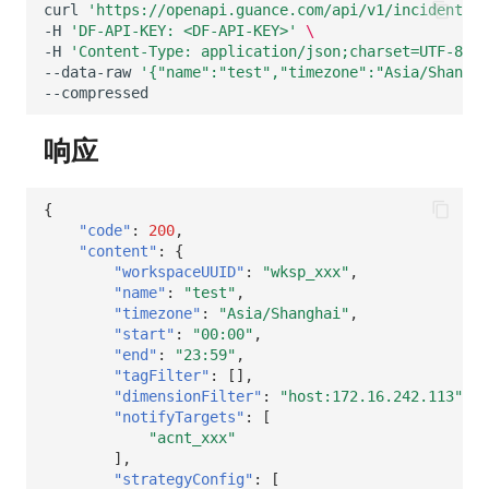
curl
'https://openapi.guance.com/api/v1/incidents/s
-H
'DF-API-KEY: <DF-API-KEY>'
\
-H
'Content-Type: application/json;charset=UTF-8'
\
--data-raw
'{"name":"test","timezone":"Asia/Shangha
响应
{
"code"
:
200
,
"content"
:
{
"workspaceUUID"
:
"wksp_xxx"
,
"name"
:
"test"
,
"timezone"
:
"Asia/Shanghai"
,
"start"
:
"00:00"
,
"end"
:
"23:59"
,
"tagFilter"
:
[],
"dimensionFilter"
:
"host:172.16.242.113"
,
"notifyTargets"
:
[
"acnt_xxx"
],
"strategyConfig"
:
[