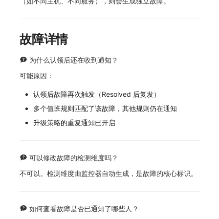
（如不同主机、不同服务），则会生成独立故障。
常见问题
macOS
环境变量
事件
工作空间内置 API Key
观测云费用中心服务协议
自定义 View
自定义事件通知模板
Teams
敏感数据脱敏
使用量限制更新
Windows
成员管理
异常追踪
角色管理
观测云移动应用隐私政策
Resource Hook
监控器内部原理
Telegram Bot
工作空间
上传空间图片相关资源
故障详情
C++
角色管理
故障中心
Issue
观测云移动 SDK 隐私政策
WebSocket 长连接采集
工作空间自定义配置
获取图片相关资源
为什么认领后还在收到通知？
可能原因：
Unity
API Keys 管理
错误中心
分组管理
数据处理协议（DPA）
FAQ
属性声明
自定义工作空间绑定信息
认领后故障再次触发（Resolved 后复发）
查看器
Client Token 管理
基础设施
Issue 等级
观测云账号注销须知
更新日志
跨空间授权
修改品牌标识
多个值班规则匹配了该故障，其他规则仍在通知
分析看板
黑名单
统一目录
模板管理
观测云费用中心账号注销须知
跨站点授权
工作空间-查询索引信息列表
升级策略的重复通知已开启
会话重放
数据转发
日志
数据查询
观测云 Obsy AI 智能服务使用协议
账号管理
工作空间-索引模板配置
可以修改故障的检测维度吗？
用户洞察
数据访问
指标
登录映射规则
不可以。检测维度由监控器自动生成，是故障的核心标识。
数据访问
正则表达式
用户访问监测
场景-仪表板
自建追踪
审计事件
可用性监测
链路追踪
如何查看故障是否已通知了哪些人？