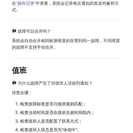
在
“操作记录”
中查看，系统会记录每次通知的发送对象和方
SourceMap
分享管理
监控
DataKit清单
式。
自定义环境变量
跨工作空间授权
LLM监测
其他
字段展示权限
管理
故障可以合并吗？
系统会自动合并相同检测维度的告警到同一故障。不同维度
敏感数据扫描
快照管理
的故障不支持手动合并。
实验室
DQL 数据查询
SSO 管理
Func 函数
值班
支持中心
账单分析
为什么故障产生了但值班人没收到通知？
排查步骤：
免登录 Token
检查故障标签是否与值班规则匹配；
图表图片
检查当前时间是否在值班生效时间段内；
检查值班人是否配置了联系方式；
检查值班人状态是否为“休假中”。