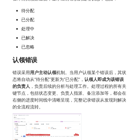
常见问题
macOS
环境变量
事件
工作空间内置 API Key
观测云费用中心服务协议
自定义 View
自定义事件通知模板
Teams
敏感数据脱敏
使用量限制更新
待分配
已分配
Windows
成员管理
异常追踪
角色管理
观测云移动应用隐私政策
Resource Hook
监控器内部原理
Telegram Bot
工作空间
上传空间图片相关资源
处理中
C++
角色管理
故障中心
Issue
观测云移动 SDK 隐私政策
WebSocket 长连接采集
工作空间自定义配置
获取图片相关资源
已解决
已忽略
Unity
API Keys 管理
错误中心
分组管理
数据处理协议（DPA）
FAQ
属性声明
自定义工作空间绑定信息
认领错误
查看器
Client Token 管理
基础设施
Issue 等级
观测云账号注销须知
更新日志
跨空间授权
修改品牌标识
错误采用
用户主动认领
机制。当用户认领某个错误后，其状
分析看板
黑名单
统一目录
模板管理
观测云费用中心账号注销须知
跨站点授权
工作空间-查询索引信息列表
态将自动从“待分配”更新为“已分配”，
认领人即成为该错误
的负责人
，负责后续的分析与处理工作。处理过程的所有关
会话重放
数据转发
日志
数据查询
观测云 Obsy AI 智能服务使用协议
账号管理
工作空间-索引模板配置
键节点，包括状态变更、负责人指派、备注添加等，都会在
右侧的进度时间线中清晰呈现，完整记录错误从发现到解决
用户洞察
数据访问
指标
登录映射规则
的全流程流转。
数据访问
正则表达式
用户访问监测
场景-仪表板
自建追踪
审计事件
可用性监测
链路追踪