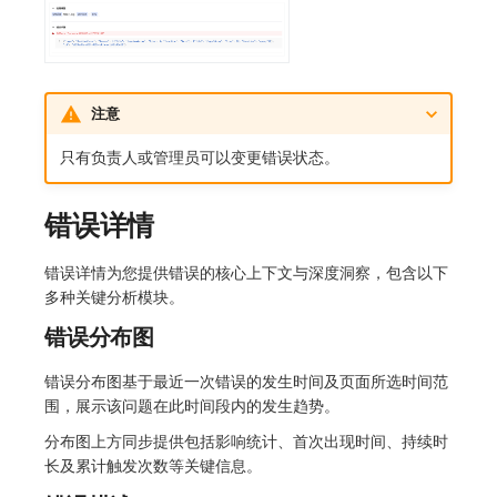
SourceMap
分享管理
监控
DataKit清单
自定义环境变量
跨工作空间授权
LLM监测
其他
字段展示权限
管理
注意
敏感数据扫描
快照管理
只有负责人或管理员可以变更错误状态。
实验室
DQL 数据查询
错误详情
SSO 管理
Func 函数
错误详情为您提供错误的核心上下文与深度洞察，包含以下
多种关键分析模块。
支持中心
账单分析
错误分布图
免登录 Token
错误分布图基于最近一次错误的发生时间及页面所选时间范
图表图片
围，展示该问题在此时间段内的发生趋势。
分布图上方同步提供包括影响统计、首次出现时间、持续时
长及累计触发次数等关键信息。