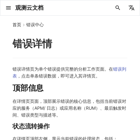
观测云文档
中文
首页
错误中心
English
错误详情
2025 年
概念先解
注册免费版
安装并使用 DataKit
更新日志
DQL 查询入口
管理 Pipelines
仪表板
创建/编辑笔记
所有事件
创建 Issue
故障列表
主机
新建实体对象
指标采集
日志采集
数据采集
Web
拨测任务
新建检测规则
数据采集
监控器
账号设置
应用列表
查看器
Obsy Copilot
Agent 管理
OWL CLI
公共请求参数
Func 托管版
数据存储策略
费用结算方式
名词解释
发布历史
公共请求参数
关于内置角色的说明
观测云商业版订阅协议
从官网注册商业版
在 Linux 上安装
2025
主机安装
服务管理
主配置
HTTP API
DBSCAN
PromQL 快速上手
快速开始
列表管理
图表类型
变量查询
快速搭建
绑定内置视图
等级定义
等级定义
类型
总览
数据上报
日志列表
日志索引
关联 Web 应用访问
性能指标
手动安装
Web 应用接入
更新日志
更新日志
更新日志
更新日志
更新日志
更新日志
更新日志
快速开始
更新日志
快速开始
快速开始
Session（会话）
Web
会话热图
SourceMap 配置
数据拦截与修改
API 拨测
官方检测库
语法
官方模板库
应用智能检测
新建 SLO
新建告警策略
钉钉机器人
关键指标
邀请成员
权限清单
Open API
新建转发规则
模版库
创建扫描规则
SAML
Status Page
新建 Agent 监测应用
搜索
保存快照
可观测分析
Agent 创建
手动安装
快速开始
仪表板
未恢复事件列出
频道
故障列表
错误中心
基础设施
实体列表
聚类查询
获取指标集相关信息
应用
拨测任务
监控器
应用
字段管理
列出
DQL 数据异步查询
列出
获取账单计费项消费累计
获取时序趋势图
AWS
一般图表数据返回
基础
计费产生逻辑
费用中心账号结算
注册与版本
2025 年
部署必读
如何开始
部署配置手册
计量数据结构与使用
列出
列出
列出
列出
新建
初始化并获取
列出
获取
列出
有效的等级列表
模版-列出
DQL数据查询
添加映射配置
标识ID导入
apm 服务列出
在线 Datakit 列表
2024 年
客户价值
注册商业版
快速创建仪表板
DataKit 安装
DQL 函数
Pipeline 手册
可视化图表
Chart Block 配置说明
未恢复事件
管理 Issue
故障详情
容器
实体列表
指标分析
浏览器日志采集
服务
小程序
概览
管理检测规则
查看器
智能监控
偏好设置
查看器
快照
套餐与积分
我的任务
OWL MCP Server
公共响应结构
云账号管理
商业版
常见问题
登录方式
私有化版本说明
公共响应结构
未恢复事件查询
观测云专属版订阅协议
从云厂商注册商业版
在 Windows 上安装
2021~2024
容器安装
状态查看
采集器配置
文档撰写
本地 Func 如何上报自定义高级函数
基础和原理
页面管理
图表配置
对象映射
列表管理
Issue 发现
等级映射
分析看板
拓扑
日志详情
原生直写索引
配置应用性能监测采样
服务拓扑
自动注入
前端框架插件接入
应用接入
快速开始
迁移指南
快速开始
快速开始
快速开始
快速开始
应用接入
快速开始
应用接入
应用接入
View（页面）
移动端
漏斗分析
脚本上传 sourcemap
页面性能
网络路径拨测
自定义创建
内置函数
检测规则
云账单智能监控
管理 SLO
管理告警策略
企业微信机器人
功能菜单
常见问题
管理转发规则
管理扫描规则
OIDC
工单管理
新建 LLM 监测应用
筛选
分享快照
数据检索
Agent 容器安装
自动安装
工具清单
仪表板轮播
获取事件内容
Issue
值班
错误中心规则
资源目录
拓扑图
索引
聚合生成指标
SourceMap
自建节点管理
SLO
全局标签
新建
DQL 数据查询(旧版)
执行外部函数
获取账单信息
生成认证 code
阿里云
拓扑图数据返回
云同步脚本集
计费价格明细
阿里云账号结算
结算与账单
2024 年
如何申请 License
升级商业版
运维FAQ
获取
创建
添加成员
创建
获取
修改
修改ISSUE
创建
模版-获取模版详情
修改映射配置
service map
2023 年
版本区分
开始使用监控器
DataKit 使用
高级函数
视图变量
变更事件
分析看板
故障分析看板
进程
实体详情
指标管理
小程序日志采集
分析看板
Android
查看器
信号
概览
SLO
其他设置
分析看板
自动化
故障排查
接口签名认证
外部数据源
企业版
账户概览
产品部署
签名认证
拓扑图图表接口
观测云免费版订阅协议
在 macOS 上安装
批量安装
更新
选举配置
Platypus 语法
图表查询
页面管理
通知策略
故障自动分析
网络流
外部索引
应用性能监测关联日志
服务详情
查看器
SSR 框架下接入
远程配置与强制采样
应用接入
快速开始
应用接入
应用接入
应用接入
应用接入
配置说明
应用接入
配置说明
配置说明
Resource（资源）
Webpack 上传 sourcemap
内容安全策略
多步拨测
自定义模板库
主机智能检测
SLO 详情
告警聚合通知模板
飞书机器人
日志延迟可见
FAQ
角色映射
时间控件
资源生成
Agent 服务运维
快速开始
笔记
手动恢复事件
日程
配置管理
数据转发
智能巡检
成员管理
分享
DQL 数据查询
获取账户余额
华为云
亚马逊云账号结算
2023 年
基础设施部署
SSO 管理
使用FAQ
新增
获取
修改
获取
修改
列出
修改
模版-导入自定义系统模版
映射配置列出
错误详情页为单个错误提供完整的分析工作页面。在
错误列
表
，点击单条错误数据，即可进入其详情页。
2022 年
常见问题
开启 APM 链路追踪
DataKit 配置
DQL VS 其它查询语言
报告
智能监控事件
日程
值班
数据库
实体类型管理
生成指标
日志查看器
链路
iOS/tvOS/macOS
自建节点管理
执行日志
静默管理
空间设置
任务接入
更新日志
使用限制
脚本市场
常见问题
支持中心
开始使用
前台账号
单位说明
观测云 SaaS 服务等级协议
在 Kubernetes 上安装
离线安装
DQL 查询
代理配置
内置函数
图表 JSON
故障聚合规则
设备
Electron 应用接入
基于 Uniapp 开发框架的小程序接入
配置说明
应用接入
配置说明
配置说明
配置说明
配置说明
高级场景
配置说明
高级场景
高级场景
Action（操作）
Vite 上传 sourcemap
浏览器拨测
监控器列表
Kubernetes 智能检测
Webhook 自定义
常见问题
维度分析
知识服务
Agent 正向代理配置
工具清单
新版笔记
创建事件
配置管理
数据访问
静默配置
角色管理
删除
同组织 Trace 查询
作废认证 code
腾讯云
华为云账号结算
2022 年
开始安装
管理后台手册
升级观测云
修改
修改
更换空间拥有者
轮换工作空间 Token
列出
批量删除
管理工作空间
模版-删除自定义模版
删除映射配置
顶部信息
2021 年
DataKit 开发手册
笔记
事件详情
配置管理
配置管理
网络
全景拓扑图
常见问题
BPF 网络日志
错误追踪
HarmonyOS
常见问题
Arbiter
告警策略
MFA 管理
用量统计
请求示例
账单管理
运维手册
管理后台账号
飞书 SSO（OIDC）配置说明
法律声明
以 Kubernetes helm 方式安装
其它命令
DataKit Operator
附加功能
图表链接
Webhook配置
网络路径
采集数据说明
应用数据采集
高级场景
配置说明
高级场景
高级场景
高级场景
高级场景
应用数据采集
框架接入
应用数据采集
故障排查
Long Task（长任务）
恢复监控器
日志智能检测
简单 HTTP 请求
显示列
技能
命令参考
查看器
告警策略
API Key 管理
取消快照/图表分享
Azure
激活产品
容量规划
启用/禁用
启用/禁用
修改
删除
删除
模版-批量删除自定义模版
开关状态设置
在详情页页面，顶部展示错误的核心信息，包括当前错误对
应的服务（APM/ 日志）或应用名称（RUM）、最后触发时
2020 年
查看器
常见问题
常见问题
资源目录
错误追踪
Profiling
React Native
通知对象管理
属性声明
Agent 版本历史
OpenAPI SDK
账户管理
扩展使用
工作空间成员
SourceMap 分片上传
数据安全保密协议
Docker 安装
故障排查
其它配置方式
性能基准和优化
事件关联
采样配置
应用数据采集
高级场景
应用数据采集
应用数据采集
应用数据采集
应用数据采集
故障排查
高级场景
故障排查
Error（错误）
运算符
用户访问智能检测
短信
MCP 服务
内置视图
通知对象管理
黑名单
DataWay
删除
删除
批量设置故障 AI 自动分析配置
批量删除
获取开关状态信息
自定义用户访
间、错误类型与描述等。
2019 年
内置视图
常见问题
索引
Flutter
常见问题
字段管理
Obscli
公共错误定义
工作空间管理
工作空间
部署版跨站点授权
数据安全协议
Datakit Operator
虚拟互联网接入
用户操作 Action
故障排查
应用数据采集
故障排查
故障排查
故障排查
故障排查
应用数据采集
真值表
语音电话
消息渠道
服务管理
Pipelines
部署方案
修改品牌标识
删除
状态流转操作
常见问题
跨工作空间索引查询
UniApp
全局标签
场景
常见问题
工作空间 API Key
同组织跨工作空间 Trace 查询
观测云费用中心用户充值协议
性能展示
自定义数据与事件
故障排查
故障排查
事件等级
Slack
Agent 协作（A2A）
服务性能
数据访问
使用量限制查询
在详情页顶部左侧，显示当前错误的处理状态，包括：