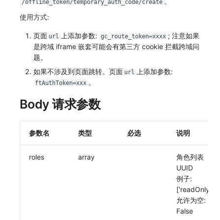
。
/offline_token/temporary_auth_code/create
常见问题
macOS
环境变量
敏感数据脱敏
工作空间内置 API Key
观测云费用中心服务协议
自定义 View
自定义事件通知模板
Teams
等级 列出
回复 修改
统一目录实体类型详情
启用/禁用 索引配置
获取非日志文本数据 Tags 信息
上传单个文件内容
官方节点列出
删除
功能菜单获取 v2
使用量限制更新
使用方式:
Windows
成员管理
工作空间
角色管理
观测云移动应用隐私政策
页面
上添加参数:
Resource Hook
监控器内部原理
Telegram Bot
自定义等级 添加
故障操作记录 查询
统一目录实体类型创建
删除索引
启用/禁用
功能菜单设置 v2
上传空间图片相关资源
; 注意如果
url
gc_route_token=xxxx
是跨域 iframe 嵌套可能会有第三方 cookie 拦截跨域问
C++
角色管理
工作空间自定义配置
Issue
观测云移动 SDK 隐私政策
WebSocket 长连接采集
自定义等级 修改
附件上传
统一目录实体类型修改
上传空间图片
获取图片相关资源
题。
如果不涉及到页面跳转。页面
上添加参数:
url
Unity
API Keys 管理
属性声明
分组管理
数据处理协议（DPA）
FAQ
自定义等级 删除
附件删除
统一目录实体类型删除
设置空间自定义信息
自定义工作空间绑定信息
。
ftAuthToken=xxx
查看器
Client Token 管理
跨空间授权
Issue 等级
观测云账号注销须知
更新日志
默认配置状态 获取
附件下载
获取角色敏感数据脱敏字段
修改品牌标识
Body 请求参数
分析看板
黑名单
跨站点授权
模板管理
观测云费用中心账号注销须知
默认配置状态修改
敏感数据脱敏测试
工作空间-查询索引信息列表
参数名
类型
必选
说明
会话重放
数据转发
账号管理
数据查询
观测云 Obsy AI 智能服务使用协议
附件上传
站点列出
工作空间-索引模板配置
roles
array
角色列表
用户洞察
数据访问
登录映射规则
附件删除
可查看空间列表
UUID
例子:
数据访问
正则表达式
场景-仪表板
附件下载
修改空间的数据保留时长
['readOnly']
允许为空:
自建追踪
审计事件
链路追踪
获取当前租户信息
False