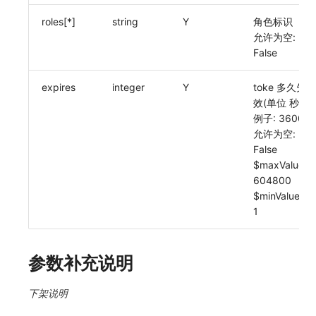
SourceMap
分享管理
DataKit清单
获取当前工作空间信息
roles[*]
string
Y
角色标识
允许为空:
自定义环境变量
跨工作空间授权
获取同组织工作空间简化列表
False
其他
字段展示权限
轮换当前工作空间 Token
expires
integer
Y
toke 多久失
敏感数据扫描
效(单位 秒)
例子: 3600
实验室
允许为空:
False
SSO 管理
$maxValue:
604800
支持中心
$minValue:
1
参数补充说明
下架说明