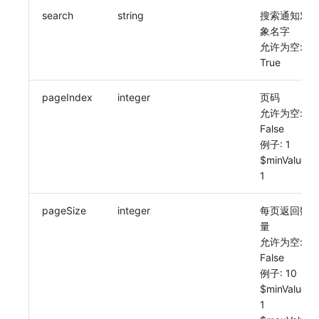
search
string
搜索通知对
常见问题
macOS
环境变量
删除
敏感数据脱敏
工作空间内置 API Key
观测云费用中心服务协议
自定义 View
自定义事件通知模板
Teams
等级 列出
回复 修改
统一目录实体类型详情
启用/禁用 索引配置
获取非日志文本数据 Tags 信息
上传单个文件内容
官方节点列出
功能菜单获取 v2
使用量限制更新
象名字
允许为空:
Windows
成员管理
启用/禁用
工作空间
角色管理
观测云移动应用隐私政策
Resource Hook
监控器内部原理
Telegram Bot
自定义等级 添加
故障操作记录 查询
统一目录实体类型创建
删除索引
功能菜单设置 v2
上传空间图片相关资源
True
C++
角色管理
工作空间自定义配置
Issue
观测云移动 SDK 隐私政策
WebSocket 长连接采集
自定义等级 修改
附件上传
统一目录实体类型修改
上传空间图片
获取图片相关资源
pageIndex
integer
页码
Unity
API Keys 管理
属性声明
分组管理
数据处理协议（DPA）
FAQ
自定义等级 删除
附件删除
统一目录实体类型删除
设置空间自定义信息
自定义工作空间绑定信息
允许为空:
False
查看器
Client Token 管理
跨空间授权
Issue 等级
观测云账号注销须知
更新日志
默认配置状态 获取
附件下载
获取角色敏感数据脱敏字段
修改品牌标识
例子: 1
$minValue:
分析看板
黑名单
跨站点授权
模板管理
观测云费用中心账号注销须知
默认配置状态修改
敏感数据脱敏测试
工作空间-查询索引信息列表
1
会话重放
数据转发
账号管理
数据查询
观测云 Obsy AI 智能服务使用协议
附件上传
站点列出
工作空间-索引模板配置
pageSize
integer
每页返回数
量
用户洞察
数据访问
登录映射规则
附件删除
可查看空间列表
允许为空:
False
数据访问
正则表达式
场景-仪表板
附件下载
修改空间的数据保留时长
例子: 10
$minValue:
自建追踪
审计事件
链路追踪
获取当前租户信息
1