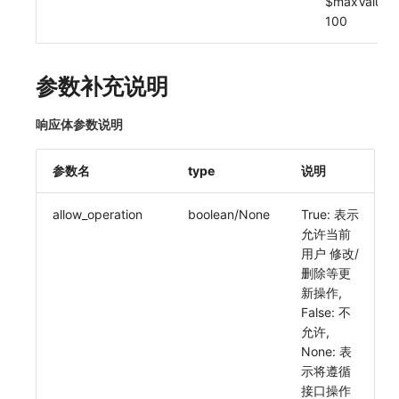
$maxValue:
SourceMap
分享管理
DataKit清单
获取当前工作空间信息
100
自定义环境变量
跨工作空间授权
获取同组织工作空间简化列表
参数补充说明
其他
字段展示权限
轮换当前工作空间 Token
响应体参数说明
敏感数据扫描
实验室
参数名
type
说明
SSO 管理
allow_operation
boolean/None
True: 表示
允许当前
支持中心
用户 修改/
删除等更
新操作,
False: 不
允许,
None: 表
示将遵循
接口操作