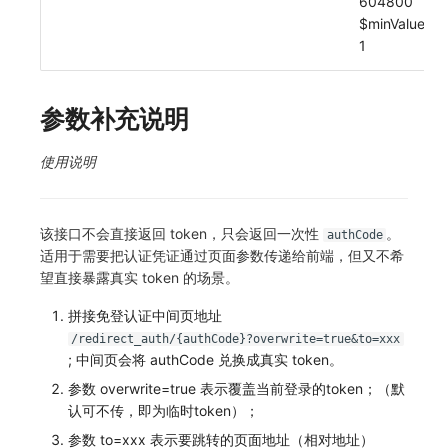
604800
其他
分享管理
DataKit清单
获取当前工作空间信息
$minValue:
1
跨工作空间授权
获取同组织工作空间简化列表
字段展示权限
轮换当前工作空间 Token
参数补充说明
敏感数据扫描
使用说明
实验室
SSO 管理
该接口不会直接返回 token，只会返回一次性
。
authCode
适用于需要把认证凭证通过页面参数传递给前端，但又不希
支持中心
望直接暴露真实 token 的场景。
拼接免登认证中间页地址
/redirect_auth/{authCode}?overwrite=true&to=xxx
; 中间页会将 authCode 兑换成真实 token。
参数 overwrite=true 表示覆盖当前登录的token；（默
认可不传，即为临时token）；
参数 to=xxx 表示要跳转的页面地址（相对地址）