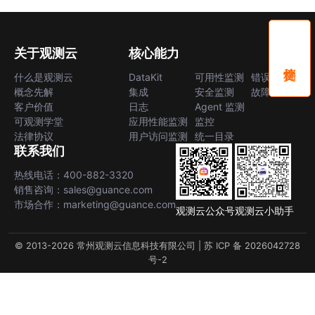
关于观测云
核心能力
什么是观测云
DataKit
可用性监测
错误中心
概念先解
集成
安全监测
故障中心
客户价值
日志
Agent 监测
可观测学堂
应用性能监测
监控
法律协议
用户访问监测
统一目录
联系我们
热线电话：400-882-3320
销售咨询：sales@guance.com
市场合作：marketing@guance.com
观测云公众号
观测云小助手
© 2013-2026 常州观测云信息科技有限公司 |
苏 ICP 备 2026042728
号-2