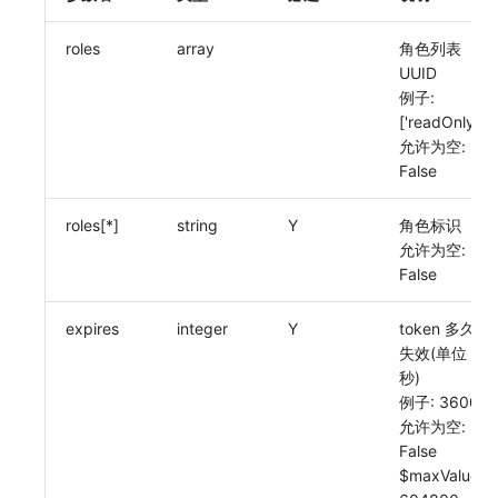
常见问题
C++
环境变量
敏感数据脱敏
工作空间内置 API Key
观测云费用中心服务协议
自定义事件通知模板
Teams
等级 列出
回复 修改
统一目录实体类型详情
启用/禁用 索引配置
获取非日志文本数据 Tags 信息
上传单个文件内容
官方节点列出
删除
功能菜单获取 v2
使用量限制更新
自定义用户访
roles
array
角色列表
UUID
Unity
成员管理
工作空间
角色管理
观测云移动应用隐私政策
如何配置用户访问监测采样
监控器内部原理
Telegram Bot
自定义等级 添加
故障操作记录 查询
统一目录实体类型创建
删除索引
启用/禁用
功能菜单设置 v2
上传空间图片相关资源
例子:
['readOnly']
查看器
角色管理
工作空间自定义配置
Issue
观测云移动 SDK 隐私政策
Hook Resource
自定义等级 修改
附件上传
统一目录实体类型修改
上传空间图片
获取图片相关资源
允许为空:
False
分析看板
API Keys 管理
属性声明
分组管理
数据处理协议（DPA）
Action
自定义等级 删除
附件删除
统一目录实体类型删除
设置空间自定义信息
自定义工作空间绑定信息
会话重放
Client Token 管理
跨空间授权
Issue 等级
观测云账号注销须知
FAQ
默认配置状态 获取
附件下载
获取角色敏感数据脱敏字段
修改品牌标识
roles[*]
string
Y
角色标识
允许为空:
用户洞察
黑名单
跨站点授权
模板管理
观测云费用中心账号注销须知
默认配置状态修改
敏感数据脱敏测试
工作空间-查询索引信息列表
False
数据访问
数据转发
账号管理
数据查询
观测云 Obsy AI 智能服务使用协议
附件上传
站点列出
工作空间-索引模板配置
expires
integer
Y
token 多久
失效(单位
自建追踪
数据访问
登录映射规则
附件删除
可查看空间列表
秒)
例子: 3600
SourceMap
正则表达式
场景-仪表板
附件下载
修改空间的数据保留时长
允许为空:
False
自定义环境变量
审计事件
链路追踪
获取当前租户信息
$maxValue: