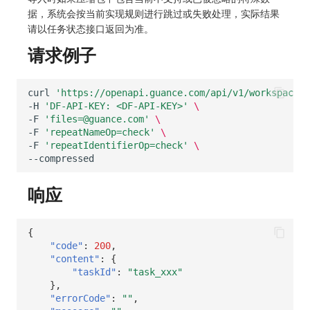
据，系统会按当前实现规则进行跳过或失败处理，实际结果
请以任务状态接口返回为准。
请求例子
curl
'https://openapi.guance.com/api/v1/workspace/r
-H
'DF-API-KEY: <DF-API-KEY>'
\
-F
'files=@guance.com'
\
-F
'repeatNameOp=check'
\
-F
'repeatIdentifierOp=check'
\
响应
{
"code"
:
200
,
"content"
:
{
"taskId"
:
"task_xxx"
},
"errorCode"
:
""
,