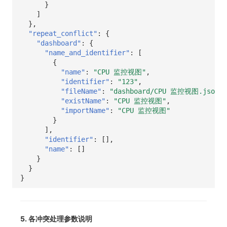
}
]
},
"repeat_conflict"
:
{
"dashboard"
:
{
"name_and_identifier"
:
[
{
"name"
:
"CPU 监控视图"
,
"identifier"
:
"123"
,
"fileName"
:
"dashboard/CPU 监控视图.json"
,
"existName"
:
"CPU 监控视图"
,
"importName"
:
"CPU 监控视图"
}
],
"identifier"
:
[],
"name"
:
[]
}
}
}
5. 各冲突处理参数说明