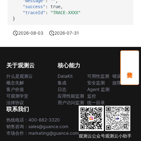
"message"
:
""
,
"success"
:
true
,
"traceId"
:
"TRACE-XXXX"
}
2026-08-03
2026-07-31
关于观测云
核心能力
什么是观测云
DataKit
可用性监测
错误中心
概念先解
集成
安全监测
故障中心
客户价值
日志
Agent 监测
可观测学堂
应用性能监测
监控
法律协议
用户访问监测
统一目录
联系我们
热线电话：400-882-3320
销售咨询：sales@guance.com
市场合作：marketing@guance.com
观测云公众号
观测云小助手