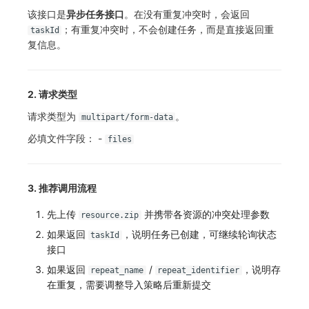
该接口是
异步任务接口
。在没有重复冲突时，会返回
常见问题
macOS
环境变量
工作空间内置 API Key
观测云费用中心服务协议
自定义 View
自定义事件通知模板
Teams
等级 列出
回复 修改
统一目录实体类型详情
启用/禁用 索引配置
获取非日志文本数据 Tags 信息
上传单个文件内容
官方节点列出
删除
使用量限制更新
；有重复冲突时，不会创建任务，而是直接返回重
taskId
复信息。
Windows
成员管理
角色管理
观测云移动应用隐私政策
Resource Hook
监控器内部原理
Telegram Bot
自定义等级 添加
故障操作记录 查询
统一目录实体类型创建
删除索引
启用/禁用
上传空间图片相关资源
C++
角色管理
Issue
观测云移动 SDK 隐私政策
WebSocket 长连接采集
自定义等级 修改
附件上传
统一目录实体类型修改
获取图片相关资源
2. 请求类型
Unity
API Keys 管理
分组管理
数据处理协议（DPA）
FAQ
自定义等级 删除
附件删除
统一目录实体类型删除
自定义工作空间绑定信息
请求类型为
。
multipart/form-data
必填文件字段： -
查看器
Client Token 管理
Issue 等级
观测云账号注销须知
更新日志
默认配置状态 获取
附件下载
修改品牌标识
files
分析看板
黑名单
模板管理
观测云费用中心账号注销须知
默认配置状态修改
工作空间-查询索引信息列表
3. 推荐调用流程
会话重放
数据转发
数据查询
观测云 Obsy AI 智能服务使用协议
附件上传
工作空间-索引模板配置
先上传
并携带各资源的冲突处理参数
resource.zip
用户洞察
数据访问
登录映射规则
附件删除
如果返回
，说明任务已创建，可继续轮询状态
taskId
接口
数据访问
正则表达式
场景-仪表板
附件下载
如果返回
/
，说明存
repeat_name
repeat_identifier
在重复，需要调整导入策略后重新提交
自建追踪
审计事件
链路追踪