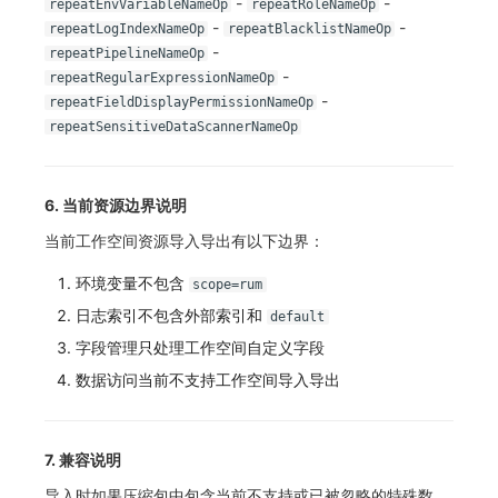
-
-
repeatEnvVariableNameOp
repeatRoleNameOp
-
-
repeatLogIndexNameOp
repeatBlacklistNameOp
-
repeatPipelineNameOp
-
repeatRegularExpressionNameOp
-
repeatFieldDisplayPermissionNameOp
repeatSensitiveDataScannerNameOp
6. 当前资源边界说明
当前工作空间资源导入导出有以下边界：
环境变量不包含
scope=rum
日志索引不包含外部索引和
default
字段管理只处理工作空间自定义字段
数据访问当前不支持工作空间导入导出
7. 兼容说明
导入时如果压缩包中包含当前不支持或已被忽略的特殊数