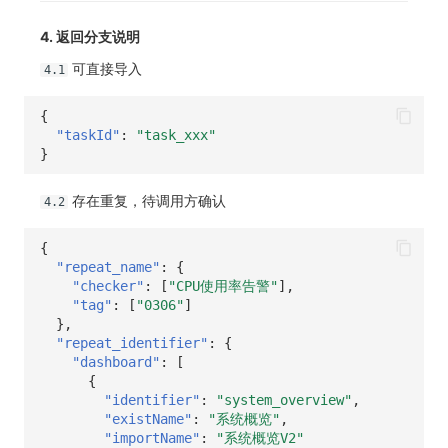
SourceMap
分享管理
DataKit清单
4. 返回分支说明
自定义环境变量
跨工作空间授权
可直接导入
4.1
其他
字段展示权限
{
"taskId"
:
"task_xxx"
敏感数据扫描
}
实验室
存在重复，待调用方确认
4.2
SSO 管理
{
"repeat_name"
:
{
支持中心
"checker"
:
[
"CPU使用率告警"
],
"tag"
:
[
"0306"
]
},
"repeat_identifier"
:
{
"dashboard"
:
[
{
"identifier"
:
"system_overview"
,
"existName"
:
"系统概览"
,
"importName"
:
"系统概览V2"