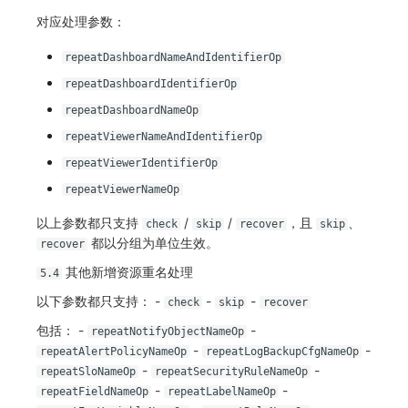
对应处理参数：
repeatDashboardNameAndIdentifierOp
repeatDashboardIdentifierOp
repeatDashboardNameOp
repeatViewerNameAndIdentifierOp
repeatViewerIdentifierOp
repeatViewerNameOp
以上参数都只支持
/
/
，且
、
check
skip
recover
skip
都以分组为单位生效。
recover
其他新增资源重名处理
5.4
以下参数都只支持： -
-
-
check
skip
recover
包括： -
-
repeatNotifyObjectNameOp
-
-
repeatAlertPolicyNameOp
repeatLogBackupCfgNameOp
-
-
repeatSloNameOp
repeatSecurityRuleNameOp
-
-
repeatFieldNameOp
repeatLabelNameOp