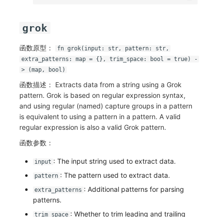
grok
函数原型：
fn grok(input: str, pattern: str,
extra_patterns: map = {}, trim_space: bool = true) -
> (map, bool)
函数描述： Extracts data from a string using a Grok
pattern. Grok is based on regular expression syntax,
and using regular (named) capture groups in a pattern
is equivalent to using a pattern in a pattern. A valid
regular expression is also a valid Grok pattern.
函数参数：
: The input string used to extract data.
input
: The pattern used to extract data.
pattern
: Additional patterns for parsing
extra_patterns
patterns.
: Whether to trim leading and trailing
trim_space