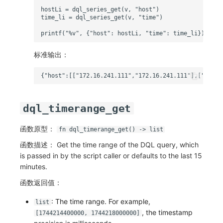
标准输出：
dql_timerange_get
函数原型：
fn dql_timerange_get() -> list
函数描述： Get the time range of the DQL query, which
is passed in by the script caller or defaults to the last 15
minutes.
函数返回值：
: The time range. For example,
list
, the timestamp
[1744214400000, 1744218000000]