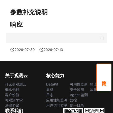
SourceMap
分享管理
监控
参数补充说明
自定义环境变量
跨工作空间授权
LLM监测
响应
其他
字段展示权限
管理
敏感数据扫描
快照管理
实验室
DQL 数据查询
2026-07-30
2026-07-13
SSO 管理
Func 函数
支持中心
账单分析
关于观测云
核心能力
免登录 Token
什么是观测云
DataKit
可用性监测
错误中心
概念先解
集成
安全监测
故障中心
图表图片
客户价值
日志
Agent 监测
可观测学堂
应用性能监测
监控
法律协议
用户访问监测
统一目录
联系我们