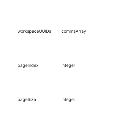
例子
常见问题
macOS
环境变量
事件
使用量限制更新
观测云费用中心服务协议
自定义 View
自定义事件通知模板
Teams
敏感数据脱敏
sup
允许
Windows
成员管理
异常追踪
上传空间图片相关资源
观测云移动应用隐私政策
Resource Hook
监控器内部原理
Telegram Bot
工作空间
workspaceUUIDs
commaArray
指
C++
角色管理
故障中心
获取图片相关资源
观测云移动 SDK 隐私政策
WebSocket 长连接采集
工作空间自定义配置
例子
wks
Unity
API Keys 管理
错误中心
自定义工作空间绑定信息
数据处理协议（DPA）
FAQ
属性声明
允许
查看器
Client Token 管理
基础设施
修改品牌标识
观测云账号注销须知
更新日志
跨空间授权
pageIndex
integer
页
允许
分析看板
黑名单
统一目录
工作空间-查询索引信息列表
观测云费用中心账号注销须知
跨站点授权
例子
$mi
会话重放
数据转发
日志
工作空间-索引模板配置
观测云 Obsy AI 智能服务使用协议
账号管理
用户洞察
数据访问
指标
pageSize
integer
每
允许
数据访问
正则表达式
用户访问监测
例子
$mi
自建追踪
审计事件
可用性监测
$ma