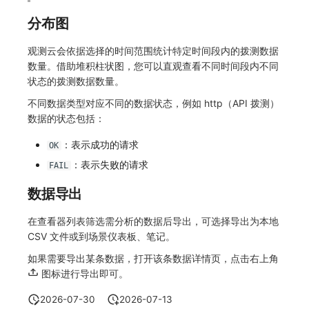
常见问题
macOS
环境变量
事件
工作空间内置 API Key
观测云费用中心服务协议
自定义 View
自定义事件通知模板
Teams
敏感数据脱敏
使用量限制更新
分布图
Windows
成员管理
异常追踪
角色管理
观测云移动应用隐私政策
Resource Hook
监控器内部原理
Telegram Bot
工作空间
上传空间图片相关资源
观测云会依据选择的时间范围统计特定时间段内的拨测数据
数量。借助堆积柱状图，您可以直观查看不同时间段内不同
C++
角色管理
故障中心
Issue
观测云移动 SDK 隐私政策
WebSocket 长连接采集
工作空间自定义配置
获取图片相关资源
状态的拨测数据数量。
不同数据类型对应不同的数据状态，例如 http（API 拨测）
Unity
API Keys 管理
错误中心
分组管理
数据处理协议（DPA）
FAQ
属性声明
自定义工作空间绑定信息
数据的状态包括：
查看器
Client Token 管理
基础设施
Issue 等级
观测云账号注销须知
更新日志
跨空间授权
修改品牌标识
：表示成功的请求
OK
：表示失败的请求
FAIL
分析看板
黑名单
统一目录
模板管理
观测云费用中心账号注销须知
跨站点授权
工作空间-查询索引信息列表
数据导出
会话重放
数据转发
日志
数据查询
观测云 Obsy AI 智能服务使用协议
账号管理
工作空间-索引模板配置
在查看器列表筛选需分析的数据后导出，可选择导出为本地
用户洞察
数据访问
指标
登录映射规则
CSV 文件或到场景仪表板、笔记。
数据访问
正则表达式
用户访问监测
场景-仪表板
如果需要导出某条数据，打开该条数据详情页，点击右上角
图标进行导出即可。
自建追踪
审计事件
可用性监测
链路追踪
2026-07-30
2026-07-13