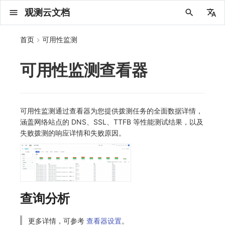
观测云文档
中文
首页
可用性监测
English
可用性监测查看器
2025 年
概念先解
注册免费版
安装并使用 DataKit
更新日志
DQL 查询入口
管理 Pipelines
仪表板
创建/编辑笔记
所有事件
创建错误投递规则
创建 Issue
故障列表
主机
新建实体对象
指标采集
日志采集
数据采集
Web
API 拨测
新建检测规则
数据采集
监控器
账号设置
应用列表
查看器
Obsy Copilot
Agent 管理
OWL CLI
公共请求参数
Func 托管版
数据存储策略
费用结算方式
名词解释
发布历史
公共请求参数
关于内置角色的说明
观测云商业版订阅协议
从官网注册商业版
在 Linux 上安装
2025
主机安装
服务管理
主配置
HTTP API
DBSCAN
PromQL 快速上手
快速开始
列表管理
图表类型
变量查询
快速搭建
绑定内置视图
等级定义
等级定义
类型
总览
数据上报
日志列表
日志索引
关联 Web 应用访问
性能指标
手动安装
Web 应用接入
更新日志
更新日志
更新日志
更新日志
更新日志
更新日志
更新日志
快速开始
更新日志
快速开始
快速开始
Session（会话）
Web
会话热图
SourceMap 配置
数据拦截与修改
HTTP
官方检测库
语法
官方模板库
应用智能检测
新建 SLO
新建告警策略
钉钉机器人
关键指标
邀请成员
权限清单
Open API
新建转发规则
模版库
创建扫描规则
SAML
Status Page
新建 Agent 监测应用
搜索
保存快照
可观测分析
Agent 创建
手动安装
快速开始
仪表板
未恢复事件列出
频道
故障列表
错误中心
基础设施
实体列表
聚类查询
获取指标集相关信息
应用
拨测任务
监控器
应用
字段管理
列出
DQL 数据异步查询
列出
获取账单计费项消费累计
获取时序趋势图
AWS
一般图表数据返回
基础
计费产生逻辑
费用中心账号结算
注册与版本
2025 年
部署必读
如何开始
部署配置手册
计量数据结构与使用
列出
列出
列出
列出
新建
初始化并获取
列出
获取
列出
有效的等级列表
模版-列出
DQL数据查询
添加映射配置
标识ID导入
apm 服务列出
在线 Datakit 列表
2024 年
客户价值
注册商业版
快速创建仪表板
DataKit 安装
DQL 函数
Pipeline 手册
可视化图表
Chart Block 配置说明
未恢复事件
错误列表
管理 Issue
故障详情
容器
实体列表
指标分析
浏览器日志采集
服务
小程序
网络路径拨测
管理检测规则
查看器
智能监控
偏好设置
查看器
快照
套餐与积分
我的任务
OWL MCP Server
公共响应结构
云账号管理
商业版
常见问题
登录方式
私有化版本说明
公共响应结构
未恢复事件查询
观测云专属版订阅协议
从云厂商注册商业版
在 Windows 上安装
2021~2024
容器安装
状态查看
采集器配置
文档撰写
本地 Func 如何上报自定义高级函数
基础和原理
页面管理
图表配置
对象映射
列表管理
Issue 发现
等级映射
分析看板
拓扑
日志详情
原生直写索引
配置应用性能监测采样
服务拓扑
自动注入
前端框架插件接入
应用接入
快速开始
迁移指南
快速开始
快速开始
快速开始
快速开始
应用接入
快速开始
应用接入
应用接入
View（页面）
移动端
漏斗分析
脚本上传 sourcemap
页面性能
ICMP
自定义创建
内置函数
检测规则
云账单智能监控
管理 SLO
管理告警策略
企业微信机器人
功能菜单
常见问题
管理转发规则
管理扫描规则
OIDC
工单管理
新建 LLM 监测应用
筛选
分享快照
数据检索
Agent 容器安装
自动安装
工具清单
仪表板轮播
获取事件内容
Issue
值班
错误中心规则
资源目录
拓扑图
索引
聚合生成指标
SourceMap
自建节点管理
SLO
全局标签
新建
DQL 数据查询(旧版)
执行外部函数
获取账单信息
生成认证 code
阿里云
拓扑图数据返回
云同步脚本集
计费价格明细
阿里云账号结算
结算与账单
2024 年
如何申请 License
升级商业版
运维FAQ
获取
创建
添加成员
创建
获取
修改
修改ISSUE
创建
模版-获取模版详情
修改映射配置
service map
2023 年
版本区分
开始使用监控器
DataKit 使用
高级函数
视图变量
变更事件
错误规则详情
分析看板
故障分析看板
进程
实体详情
指标管理
小程序日志采集
分析看板
Android
多步拨测
信号
概览
SLO
其他设置
分析看板
自动化
故障排查
接口签名认证
外部数据源
企业版
账户概览
产品部署
签名认证
拓扑图图表接口
观测云免费版订阅协议
在 macOS 上安装
批量安装
更新
选举配置
Platypus 语法
图表查询
页面管理
通知策略
故障自动分析
网络流
外部索引
应用性能监测关联日志
服务详情
查看器
SSR 框架下接入
远程配置与强制采样
应用接入
快速开始
应用接入
应用接入
应用接入
应用接入
配置说明
应用接入
配置说明
配置说明
Resource（资源）
Webpack 上传 sourcemap
内容安全策略
TCP
自定义模板库
主机智能检测
SLO 详情
告警聚合通知模板
飞书机器人
日志延迟可见
FAQ
角色映射
时间控件
资源生成
Agent 服务运维
快速开始
笔记
手动恢复事件
日程
配置管理
数据转发
智能巡检
成员管理
分享
DQL 数据查询
获取账户余额
华为云
亚马逊云账号结算
2023 年
基础设施部署
SSO 管理
使用FAQ
新增
获取
修改
获取
修改
列出
修改
模版-导入自定义系统模版
映射配置列出
可用性监测通过查看器为您提供拨测任务的全面数据详情，
涵盖网络站点的 DNS、SSL、TTFB 等性能测试结果，以及
2022 年
常见问题
开启 APM 链路追踪
DataKit 配置
DQL VS 其它查询语言
报告
智能监控事件
常见问题
日程
值班
数据库
实体类型管理
生成指标
日志查看器
链路
iOS/tvOS/macOS
浏览器拨测
执行日志
静默管理
空间设置
任务接入
使用限制
脚本市场
常见问题
支持中心
开始使用
前台账号
单位说明
观测云 SaaS 服务等级协议
在 Kubernetes 上安装
离线安装
DQL 查询
代理配置
内置函数
图表 JSON
故障聚合规则
设备
Electron 应用接入
基于 Uniapp 开发框架的小程序接入
配置说明
应用接入
配置说明
配置说明
配置说明
配置说明
高级场景
配置说明
高级场景
高级场景
Action（操作）
Vite 上传 sourcemap
WEBSOCKET
监控器列表
Kubernetes 智能检测
Webhook 自定义
常见问题
维度分析
知识服务
Agent 正向代理配置
工具清单
新版笔记
创建事件
配置管理
数据访问
静默配置
角色管理
删除
同组织 Trace 查询
作废认证 code
腾讯云
华为云账号结算
2022 年
开始安装
管理后台手册
升级观测云
修改
修改
更换空间拥有者
轮换工作空间 Token
列出
批量删除
管理工作空间
模版-删除自定义模版
删除映射配置
失败拨测的响应详情和失败原因。
2021 年
DataKit 开发手册
笔记
事件详情
配置管理
配置管理
网络
全景拓扑图
常见问题
BPF 网络日志
错误追踪
HarmonyOS
Arbiter
告警策略
MFA 管理
用量统计
请求示例
账单管理
运维手册
管理后台账号
飞书 SSO（OIDC）配置说明
法律声明
以 Kubernetes helm 方式安装
其它命令
DataKit Operator
附加功能
图表链接
Webhook配置
网络路径
采集数据说明
应用数据采集
高级场景
配置说明
高级场景
高级场景
高级场景
高级场景
应用数据采集
框架接入
应用数据采集
故障排查
Long Task（长任务）
SSL
恢复监控器
日志智能检测
简单 HTTP 请求
显示列
技能
命令参考
查看器
告警策略
API Key 管理
取消快照/图表分享
Azure
激活产品
容量规划
启用/禁用
启用/禁用
修改
删除
删除
模版-批量删除自定义模版
开关状态设置
2020 年
查看器
常见问题
常见问题
资源目录
错误追踪
Profiling
React Native
通知对象管理
属性声明
Agent 版本历史
OpenAPI SDK
账户管理
扩展使用
工作空间成员
SourceMap 分片上传
数据安全保密协议
Docker 安装
故障排查
其它配置方式
性能基准和优化
事件关联
采样配置
应用数据采集
高级场景
应用数据采集
应用数据采集
应用数据采集
应用数据采集
故障排查
高级场景
故障排查
Error（错误）
运算符
用户访问智能检测
短信
MCP 服务
内置视图
通知对象管理
黑名单
DataWay
删除
删除
批量设置故障 AI 自动分析配置
批量删除
获取开关状态信息
自定义用户访
查询分析
2019 年
内置视图
常见问题
索引
Flutter
常见问题
字段管理
Obscli
公共错误定义
工作空间管理
工作空间
部署版跨站点授权
数据安全协议
Datakit Operator
虚拟互联网接入
用户操作 Action
故障排查
应用数据采集
故障排查
故障排查
故障排查
故障排查
应用数据采集
真值表
语音电话
消息渠道
服务管理
Pipelines
部署方案
修改品牌标识
删除
常见问题
跨工作空间索引查询
UniApp
全局标签
场景
常见问题
工作空间 API Key
同组织跨工作空间 Trace 查询
观测云费用中心用户充值协议
性能展示
自定义数据与事件
故障排查
故障排查
事件等级
Slack
Agent 协作（A2A）
服务性能
数据访问
使用量限制查询
更多详情，可参考
查看器设置
。