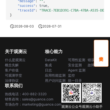
"message"
:
""
,
"success"
:
true
,
"traceId"
:
"TRACE-7EB1D391-C7BA-47BA-A535-DEE93
}
2026-08-03
2026-07-31
关于观测云
核心能力
什么是观测云
DataKit
可用性监测
错误中心
概念先解
集成
安全监测
故障中心
客户价值
日志
Agent 监测
可观测学堂
应用性能监测
监控
法律协议
用户访问监测
统一目录
联系我们
热线电话：400-882-3320
销售咨询：sales@guance.com
市场合作：marketing@guance.com
观测云公众号
观测云小助手