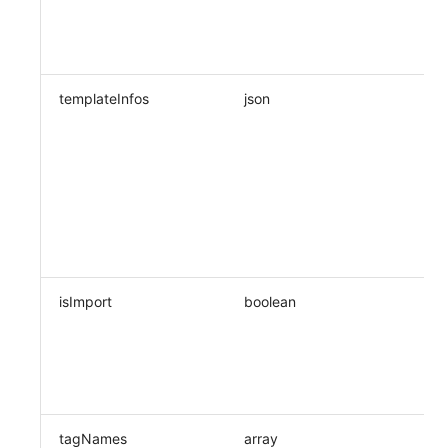
templateInfos
json
isImport
boolean
tagNames
array