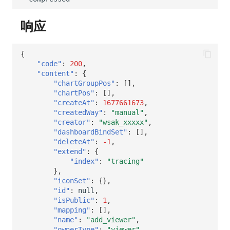
响应
{
"code"
:
200
,
"content"
:
{
"chartGroupPos"
:
[],
"chartPos"
:
[],
"createAt"
:
1677661673
,
"createdWay"
:
"manual"
,
"creator"
:
"wsak_xxxxx"
,
"dashboardBindSet"
:
[],
"deleteAt"
:
-1
,
"extend"
:
{
"index"
:
"tracing"
},
"iconSet"
:
{},
"id"
:
null
,
"isPublic"
:
1
,
"mapping"
:
[],
"name"
:
"add_viewer"
,
"ownerType"
:
"viewer"
,