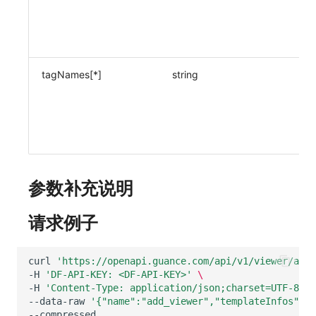
tagNames[*]
string
参数补充说明
请求例子
curl
'https://openapi.guance.com/api/v1/viewer/add'
-H
'DF-API-KEY: <DF-API-KEY>'
\
-H
'Content-Type: application/json;charset=UTF-8'
\
--data-raw
'{"name":"add_viewer","templateInfos":{}
--compressed