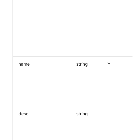
SourceMap
分享管理
DataKit清单
获取当前工作空间信息
自定义环境变量
跨工作空间授权
获取同组织工作空间简化列表
其他
字段展示权限
轮换当前工作空间 Token
敏感数据扫描
实验室
name
string
Y
SSO 管理
支持中心
desc
string