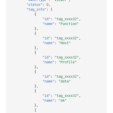
"status"
:
0
,
"tag_info"
:
[
{
"id"
:
"tag_xxxx32"
,
"name"
:
"Function"
},
{
"id"
:
"tag_xxxx32"
,
"name"
:
"Host"
},
{
"id"
:
"tag_xxxx32"
,
"name"
:
"Profile"
},
{
"id"
:
"tag_xxxx32"
,
"name"
:
"data"
},
{
"id"
:
"tag_xxxx32"
,
"name"
:
"ok"
},
{