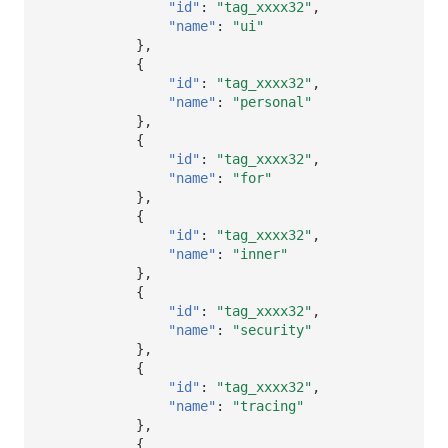
"id"
:
"tag_xxxx32"
,
"name"
:
"ui"
},
{
"id"
:
"tag_xxxx32"
,
"name"
:
"personal"
},
{
"id"
:
"tag_xxxx32"
,
"name"
:
"for"
},
{
"id"
:
"tag_xxxx32"
,
"name"
:
"inner"
},
{
"id"
:
"tag_xxxx32"
,
"name"
:
"security"
},
{
"id"
:
"tag_xxxx32"
,
"name"
:
"tracing"
},
{