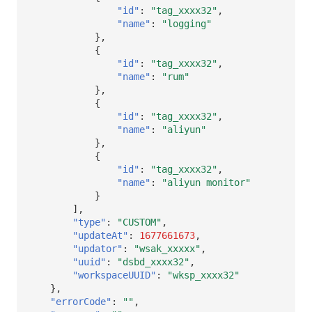
"id"
:
"tag_xxxx32"
,
"name"
:
"logging"
},
{
"id"
:
"tag_xxxx32"
,
"name"
:
"rum"
},
{
"id"
:
"tag_xxxx32"
,
"name"
:
"aliyun"
},
{
"id"
:
"tag_xxxx32"
,
"name"
:
"aliyun monitor"
}
],
"type"
:
"CUSTOM"
,
"updateAt"
:
1677661673
,
"updator"
:
"wsak_xxxxx"
,
"uuid"
:
"dsbd_xxxx32"
,
"workspaceUUID"
:
"wksp_xxxx32"
},
"errorCode"
:
""
,