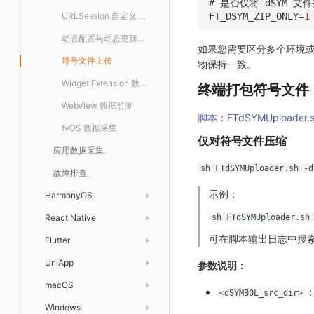
# 是否仅将 dSYM 文
视频
FT_DSYM_ZIP_ONLY
=
1
更新日志
符号文件上传
URLSession 自定义 Network 采集
图片
隐私与权限说明
动态配置与动态更新地址
如果您需要区分多个环境或版
命令面板
Content Provider 设置
符号文件上传
物保持一致。
IFrame
手动兼容接入
Widget Extension 数据采集
终端打包符号文件
仪表板列表
WebView 数据监测
脚本：FTdSYMUploader.
tvOS 数据采集
仅对符号文件压缩
应用数据采集
sh FTdSYMUploader.sh -d
故障排查
示例：
HarmonyOS
React Native
更新日志
sh FTdSYMUploader.sh
可在脚本输出日志中搜
Flutter
快速开始
更新日志
UniApp
应用接入
快速开始
更新日志
参数说明：
macOS
配置说明
应用接入
快速开始
更新日志
<dSYMBOL_src_dir>
Windows
高级场景
配置说明
应用接入
快速开始
快速开始
SDK 初始化