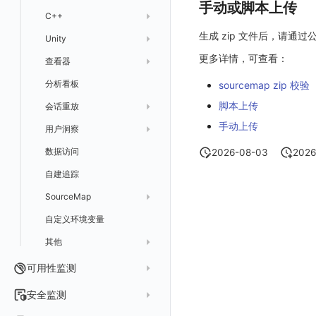
手动或脚本上传
C++
应用数据采集
高级场景
配置说明
应用接入
应用接入
更新日志
RUM 配置
SDK 初始化
自定义标签与全局上下文
生成 zip 文件后，请通过公网
Unity
故障排查
应用数据采集
高级场景
配置说明
配置说明
快速开始
快速开始
Log 配置
数据采集脱敏
RUM 配置
自定义标签使用
SDK 初始化
更多详情，可查看：
查看器
故障排查
应用数据采集
高级场景
高级场景
应用接入
应用接入
快速开始
Trace 配置
Log 配置
数据采集自定义规则
RUM 配置
自定义标签使用
SDK 初始化
SDK 初始化
动态配置与动态更新地址
分析看板
故障排查
应用数据采集
应用数据采集
配置说明
配置说明
应用接入
Session（会话）
WebView 数据监测
Trace 配置
数据采集脱敏
Log 配置
数据采集自定义规则
RUM 配置
RUM 配置
自定义标签使用
小程序 JS SDK 远程配置
sourcemap zip 校验
脚本上传
会话重放
故障排查
故障排查
框架接入
高级场景
配置说明
View（页面）
Trace 配置
数据采集脱敏
Log 配置
Log 配置
数据采集自定义规则
SDK 初始化
SDK 初始化
动态配置与动态更新地址
自定义标签与 BridgeContext
手动上传
用户洞察
高级场景
应用数据采集
高级场景
Resource（资源）
Web
符号文件上传
WebView 数据监测
Trace 配置
数据采集脱敏
Trace 配置
RUM 配置
桌面 UI 框架
RUM 配置
自定义标签
SDK 初始化
数据访问
应用数据采集
故障排查
故障排查
Action（操作）
移动端
会话热图
WebView 数据监测
WebView 数据监测
Log 配置
WebView2
隐私与数据脱敏
Log 配置
自定义采集规则
RUM 配置
自定义标签使用
如何接入会话重放
原生与 Flutter 混合开发
2026-08-03
2026
自建追踪
故障排查
Long Task（长任务）
漏斗分析
Trace 配置
Electron
自定义标签
Trace 配置
Log 配置
数据采集脱敏
如何接入 canvas 录制
Android 会话重放
Publish Package 相关配置
原生与 React Native 混合开发
SourceMap
Error（错误）
自定义采集规则
Trace 配置
原生与 Unity 混合开发
故障排除
iOS 会话重放
Android Resource 手动配置
自定义环境变量
SourceMap 配置
Flutter 会话重放
其他
脚本上传 sourcemap
React Native 会话重放
数据拦截与修改
Webpack 上传 sourcemap
可用性监测
Vite 上传 sourcemap
页面性能
拨测任务
安全监测
内容安全策略
概览
API 拨测