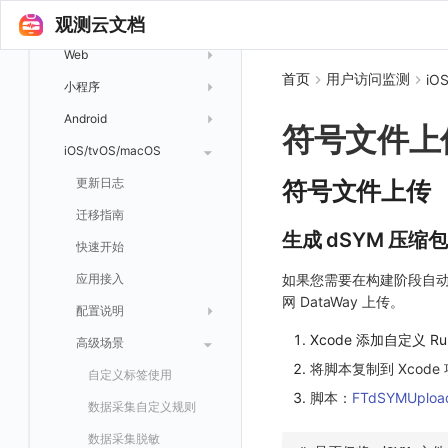
指标管理
浏览器日志采集
通知策略
数据采集
等级映射
用户访问监测
气泡图
观测云文档
资源目录
总览
Pods
全景拓扑图
生成指标
小程序日志采集
服务
关联 Web 应用访问
故障自动分析
直方图
Web
常见问题
拓扑
数据上报
Services
常见问题
日志查看器
首页
用户访问监测
iO
分析看板
配置应用性能监测采样
性能指标
故障聚合规则
矩形树图
小程序
Web 应用接入
网络流
Deployments
BPF 网络日志
日志列表
链路
应用性能监测关联日志
服务拓扑
Webhook配置
蜂窝图
Android
前端框架插件接入
更新日志
设备
Nodes
符号文件上
错误追踪
日志详情
错误追踪
服务详情
手动安装
Java 日志关联链路数据
热力图
iOS/tvOS/macOS
SSR 框架下接入
应用接入
更新日志
网络路径
Replica Sets
索引
Profiling
自动注入
在主机上部署
Python 日志关联链路数据
拓扑图
Electron 应用接入
远程配置与强制采样
快速开始
更新日志
符号文件上传
Jobs
跨工作空间索引查询
日志索引
查看器
在 Kubernetes 上部署
在主机上部署
SLO
采集数据说明
应用接入
迁移指南
基于 Uniapp 开发框架的小程序接入
Cron Jobs
常见问题
原生直写索引
生成 dSYM 压缩包
列表
在 Kubernetes 上部署
仪表盘
采样配置
应用数据采集
配置说明
快速开始
Daemonset
外部索引
详情页
安装 Datakit Operator
漏斗图
用户操作 Action
高级场景
应用接入
SDK 初始化
自定义用户访问监测 SDK 采集数据内容
如果您需要在构建阶段自
Statefulset
SLS Logstore
网 DataWay 上传。
安装 Helm
桑基图
自定义数据与事件
应用数据采集
配置说明
自定义用户标识
RUM 配置
自定义标签
Persistent Volumes
Elasticsearch
Xcode 添加自定义 Run 
数据列表
自定义 View
故障排查
高级场景
用户标识
Log 配置
自定义采集规则
SDK 初始化
自定义添加额外的数据TAG
PVC
OpenSearch
将脚本复制到 Xcod
告警统计图
Resource Hook
全局 Context
自定义添加 Action
Trace 配置
数据采集脱敏
RUM 配置
自定义标签使用
日志易
脚本：
FTdSYMUpload
监控器总览
WebSocket 长连接采集
添加自定义 Action
自定义添加 Error
WebView 监测
Log 配置
数据采集自定义规则
火山引擎 TLS
文本
FAQ
上报自定义 Error
Trace 配置
数据采集脱敏
动态配置与动态更新地址