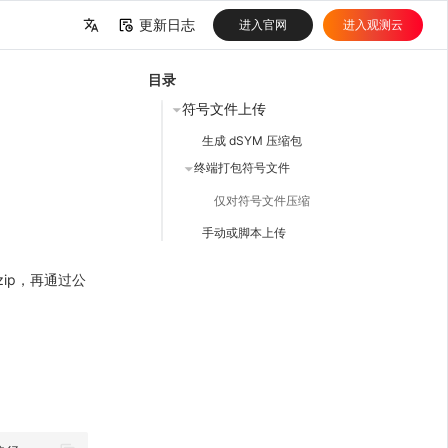
更新日志
进入官网
进入观测云
中文
目录
English
符号文件上传
生成 dSYM 压缩包
终端打包符号文件
仅对符号文件压缩
手动或脚本上传
 zip，再通过公